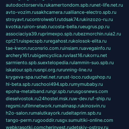
autodoctorservis.ru
kamertondom.spb.ru
net-life.net.ru
avto-vozim.ru
sakhcamera.ru
alliance-electro.spb.ru
stroyavt.ru
controlweb1.ru
tdsak74.ru
kinzozo-ru.ru
kvotka.ru
iron-snab.ru
costa-bella.ru
eugrus.pp.ru
associaciya39.ru
primexpo.spb.ru
bezmorchin.ru
ia2.ru
cpt21.ru
ispecspb.ru
regahost.ru
kolosok-elita.ru
tae-kwon.ru
consrio.com.ru
insiam.ru
avegainfo.ru
archery161.ru
bigencyclica.ru
vlast16.ru
korru.net
sarmiento.spb.su
extelopedia.ru
lammin-suo.spb.ru
iskatour.spb.ru
snpi.org.ru
running-line.ru
krygeva-spa.ru
chel.net.ru
rust-loco.ru
dugshop.ru
hl-beta.spb.ru
school494.spb.ru
mymubaby.ru
epoha-metalband.ru
ngr.spb.ru
rusgosnews.com
dieselvostok.ru
24hostel.msk.ru
w-dev.ru
f-ship.ru
regsmi.ru
filmnetwork.ru
malinasp.ru
kinosvin.ru
h2o-salon.ru
malutkayork.ru
deltaprim.spb.ru
tango-perm.ru
gooddir.ru
sgv.su
multiki-online.com
webkrasotki.com
cherinvest.ru
detskiy-ostrov.ru