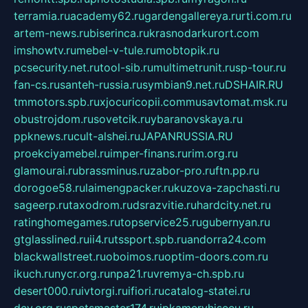
terramia.ru
academy62.ru
gardengallereya.ru
rti.com.ru
artem-news.ru
biserinca.ru
krasnodarkurort.com
imshowtv.ru
mebel-v-tule.ru
mobtopik.ru
pcsecurity.net.ru
tool-sib.ru
multimetrunit.ru
sp-tour.ru
fan-cs.ru
santeh-russia.ru
symbian9.net.ru
DSHAIR.RU
tmmotors.spb.ru
xjocuricopii.com
musavtomat.msk.ru
obustrojdom.ru
sovetcik.ru
ybaranovskaya.ru
ppknews.ru
cult-alshei.ru
JAPANRUSSIA.RU
proekciyamebel.ru
imper-finans.ru
rim.org.ru
glamourai.ru
brassminus.ru
zabor-pro.ru
ftn.pp.ru
dorogoe58.ru
laimengpacker.ru
kuzova-zapchasti.ru
sageerp.ru
taxodrom.ru
dsrazvitie.ru
hardcity.net.ru
ratinghomegames.ru
topservice25.ru
gubernyan.ru
gtglasslined.ru
ii4.ru
tssport.spb.ru
andorra24.com
blackwallstreet.ru
oboimos.ru
optim-doors.com.ru
ikuch.ru
nycr.org.ru
npa21.ru
vremya-ch.spb.ru
desert000.ru
ivtorgi.ru
ifiori.ru
catalog-statei.ru