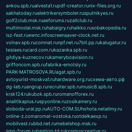
ankou.spb.ru
alvesta1.ru
pdf-creator.ru
nix-files.org.ru
sakhatoday.ru
elektrikersymboler.ru
sputnikyes.ru
golf2club.msk.ru
aeforums.ru
zallclub.ru
multimodal.msk.ru
habaigry.ru
haikko.ru
sobakopedia.ru
isz-fest.ru
ewnc.info
screensaver-clock.net.ru
volnav.spb.ru
comnat.ru
npf.net.ru
7bit.pp.ru
kalugatur.ru
tesiaes.ru
card.com.ru
kazanka.spb.ru
gildiya-kuznecov.ru
kameryboavision.ru
griffoncom.spb.ru
fabrika-emotsiy.ru
PARK-MATROSOVA.RU
agat.spb.ru
avtoyurist-moskva1.ru
hardware.org.ru
схема-авто.рф
dg-lab.ru
angrup.ru
recruiter.spb.ru
music8.spb.ru
krsk124.ru
kubok.spb.ru
romanofforex.ru
analitikaplus.ru
spyonline.ru
zosikamery.ru
sloboda-ural.pp.ru
AUTO-COM.SU
hohota.net
alimy.ru
online-z.com
aromat-vostoka.ru
otdelkaexp.ru
mobilvest.ru
bbd.net.ru
mebelshop.msk.ru
smp-forum.ru
bastion-td.ru
kosmoscreative.ru