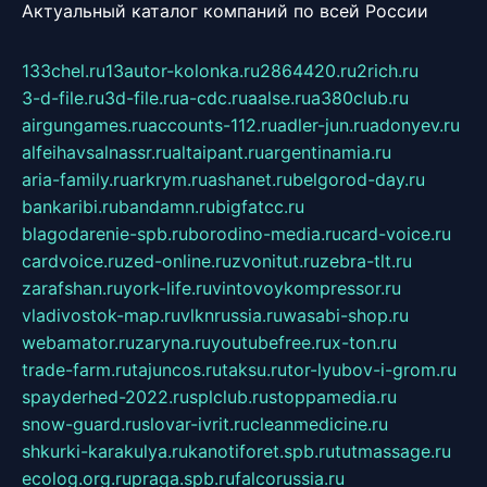
Актуальный каталог компаний по всей России
133chel.ru
13autor-kolonka.ru
2864420.ru
2rich.ru
3-d-file.ru
3d-file.ru
a-cdc.ru
aalse.ru
a380club.ru
airgungames.ru
accounts-112.ru
adler-jun.ru
adonyev.ru
alfeihavsalnassr.ru
altaipant.ru
argentinamia.ru
aria-family.ru
arkrym.ru
ashanet.ru
belgorod-day.ru
bankaribi.ru
bandamn.ru
bigfatcc.ru
blagodarenie-spb.ru
borodino-media.ru
card-voice.ru
cardvoice.ru
zed-online.ru
zvonitut.ru
zebra-tlt.ru
zarafshan.ru
york-life.ru
vintovoykompressor.ru
vladivostok-map.ru
vlknrussia.ru
wasabi-shop.ru
webamator.ru
zaryna.ru
youtubefree.ru
x-ton.ru
trade-farm.ru
tajuncos.ru
taksu.ru
tor-lyubov-i-grom.ru
spayderhed-2022.ru
splclub.ru
stoppamedia.ru
snow-guard.ru
slovar-ivrit.ru
cleanmedicine.ru
shkurki-karakulya.ru
kanotiforet.spb.ru
tutmassage.ru
ecolog.org.ru
praga.spb.ru
falcorussia.ru