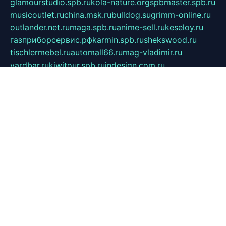
glamourstudio.spb.ru
kola-nature.org
spbmaster.spb.ru
musicoutlet.ru
china.msk.ru
bulldog.su
grimm-online.ru
outlander.net.ru
maga.spb.ru
anime-sell.ru
keseloy.ru
газприборсервис.рф
karmin.spb.ru
shekswood.ru
tischlermebel.ru
automall66.ru
mag-vladimir.ru
yardbar.ru
kiwitour.spb.ru
indesign.com.ru
freestylemebel.ru
bany-samara.ru
rsei.ru
naidisvoyput.ru
mgsn-invest.ru
ipkamerasannce.ru
alicante-house.ru
ibelka74.ru
cozyhouse.info
vlkargalev-studio.ru
700mb.ru
figura-ufa.ru
alina-live.ru
belarusiannews.ru
womenknow.ru
dos-vniimk.ru
sega.net.ru
dv.net.ru
phenomenonsofhistory.com
telesputnik.net.ru
wall.pp.ru
pylesosroidmi.ru
gtc-clan.ru
cligs.ru
bibikazap.ru
popova.org.ru
netwhistler.spb.ru
bellvil.ru
bonzon.ru
iss-vladik.ru
defiparis.net.ru
las-gryzas.ru
amku.ru
electednews.spb.ru
feather.org.ru
spar72.ru
tankiigri.ru
dominus.com.ru
ibtree.ru
sanykool.pp.ru
unixlib.org.ru