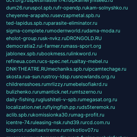
dcv.org.ru
spetsmaster174.ru
ipkameryhiseeu.ru
dum26.ru
ruspol.spb.ru
fr-opendp.ru
kam-solnyshko.ru
cheyenne-arapaho.ru
sevzapmetal.spb.ru
ted-lapidus.spb.ru
parasite-eliminator.ru
sigma-complete.ru
modernworld.ru
dama-moda.ru
eholot-group.ru
sk-nvkz.ru
DRONGOLD.RU
democratia2.ru
i-farmer.ru
mass-sport.org
jablonex.spb.ru
bookmess.ru
linkword.ru
refineua.com.ru
cs-spec.net.ru
altay-mebel.ru
DNK-THEATRE.RU
mechaniks.spb.ru
ipcamtechage.ru
skosta.ru
a-sun.ru
stroy-ldsp.ru
snowlands.org.ru
childrensshoes.ru
mrlizzy.ru
mebelsofiakrd.ru
bulizhenko.ru
rumantick.net.ru
mtszerno.ru
daily-fishing.ru
glushiteli-v-spb.ru
megasat.org.ru
localization.net.ru
flyingfish.pp.ru
ds5teremok.ru
aclib.spb.ru
komissionka30.ru
mag-profit.ru
icentre-74.ru
leasing-nsk.ru
hd39.ru
rcd.com.ru
bioprot.ru
deltaextreme.ru
mirkotlov07.ru