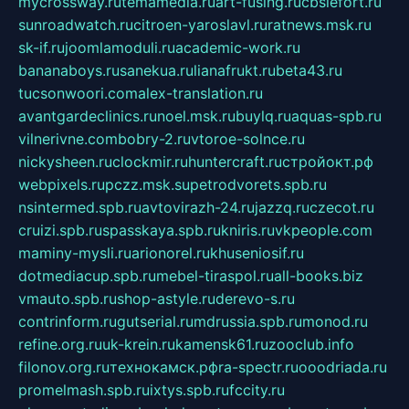
mycrossway.ru
temamedia.ru
art-fusing.ru
cbslefort.ru
sunroadwatch.ru
citroen-yaroslavl.ru
ratnews.msk.ru
sk-if.ru
joomlamoduli.ru
academic-work.ru
bananaboys.ru
sanekua.ru
lianafrukt.ru
beta43.ru
tucsonwoori.com
alex-translation.ru
avantgardeclinics.ru
noel.msk.ru
buylq.ru
aquas-spb.ru
vilnerivne.com
bobry-2.ru
vtoroe-solnce.ru
nickysheen.ru
clockmir.ru
huntercraft.ru
стройокт.рф
webpixels.ru
pczz.msk.su
petrodvorets.spb.ru
nsintermed.spb.ru
avtovirazh-24.ru
jazzq.ru
czecot.ru
cruizi.spb.ru
spasskaya.spb.ru
kniris.ru
vkpeople.com
maminy-mysli.ru
arionorel.ru
khuseniosif.ru
dotmediacup.spb.ru
mebel-tiraspol.ru
all-books.biz
vmauto.spb.ru
shop-astyle.ru
derevo-s.ru
contrinform.ru
gutserial.ru
mdrussia.spb.ru
monod.ru
refine.org.ru
uk-krein.ru
kamensk61.ru
zooclub.info
filonov.org.ru
технокамск.рф
ra-spectr.ru
ooodriada.ru
promelmash.spb.ru
ixtys.spb.ru
fccity.ru