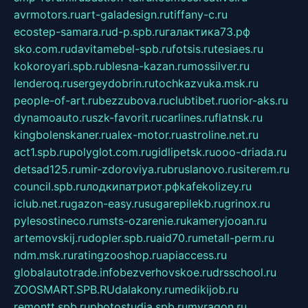
avrmotors.ru
art-galadesign.ru
tiffany-c.ru
ecostep-samara.ru
d-p.spb.ru
галактика73.рф
sko.com.ru
davitamebel-spb.ru
fotsis.ru
tesiaes.ru
kokoroyari.spb.ru
blesna-kazan.ru
mossilver.ru
lenderoq.ru
sergeydobrin.ru
tochkazvuka.msk.ru
people-of-art.ru
bezzubova.ru
clubtibet.ru
orior-aks.ru
dynamoauto.ru
szk-favorit.ru
carlines.ru
flatnsk.ru
kingbolenskaner.ru
alex-motor.ru
astroline.net.ru
act1.spb.ru
polyglot.com.ru
gidlipetsk.ru
ooo-driada.ru
detsad125.ru
mir-zdoroviya.ru
bruslanovo.ru
siterem.ru
council.spb.ru
лодкипатриот.рф
kafekolizey.ru
iclub.net.ru
gazon-easy.ru
sugarepilekb.ru
grinox.ru
pylesostineco.ru
msts-ozarenie.ru
kameryjooan.ru
artemovskij.ru
dopler.spb.ru
aid70.ru
metall-perm.ru
ndm.msk.ru
ratingzooshop.ru
apiaccess.ru
globalautotrade.info
bezverhovskoe.ru
drsschool.ru
ZOOSMART.SPB.RU
dalakony.ru
medikijob.ru
remontt.spb.ru
photostudia.spb.ru
myragon.ru