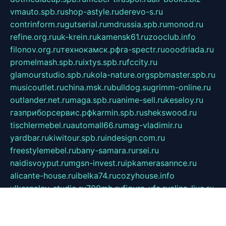
vmauto.spb.ru
shop-astyle.ru
derevo-s.ru
contrinform.ru
gutserial.ru
mdrussia.spb.ru
monod.ru
refine.org.ru
uk-krein.ru
kamensk61.ru
zooclub.info
filonov.org.ru
технокамск.рф
ra-spectr.ru
ooodriada.ru
promelmash.spb.ru
ixtys.spb.ru
fccity.ru
glamourstudio.spb.ru
kola-nature.org
spbmaster.spb.ru
musicoutlet.ru
china.msk.ru
bulldog.su
grimm-online.ru
outlander.net.ru
maga.spb.ru
anime-sell.ru
keseloy.ru
газприборсервис.рф
karmin.spb.ru
shekswood.ru
tischlermebel.ru
automall66.ru
mag-vladimir.ru
yardbar.ru
kiwitour.spb.ru
indesign.com.ru
freestylemebel.ru
bany-samara.ru
rsei.ru
naidisvoyput.ru
mgsn-invest.ru
ipkamerasannce.ru
alicante-house.ru
ibelka74.ru
cozyhouse.info
vlkargalev-studio.ru
700mb.ru
figura-ufa.ru
alina-live.ru
belarusiannews.ru
womenknow.ru
dos-vniimk.ru
sega.net.ru
dv.net.ru
phenomenonsofhistory.com
telesputnik.net.ru
wall.pp.ru
pylesosroidmi.ru