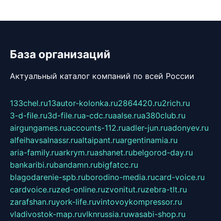
База организаций
Актуальный каталог компаний по всей России
133chel.ru
13autor-kolonka.ru
2864420.ru
2rich.ru
3-d-file.ru
3d-file.ru
a-cdc.ru
aalse.ru
a380club.ru
airgungames.ru
accounts-112.ru
adler-jun.ru
adonyev.ru
alfeihavsalnassr.ru
altaipant.ru
argentinamia.ru
aria-family.ru
arkrym.ru
ashanet.ru
belgorod-day.ru
bankaribi.ru
bandamn.ru
bigfatcc.ru
blagodarenie-spb.ru
borodino-media.ru
card-voice.ru
cardvoice.ru
zed-online.ru
zvonitut.ru
zebra-tlt.ru
zarafshan.ru
york-life.ru
vintovoykompressor.ru
vladivostok-map.ru
vlknrussia.ru
wasabi-shop.ru