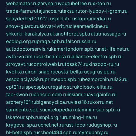
webamator.ru
zaryna.ru
youtubefree.ru
x-ton.ru
trade-farm.ru
tajuncos.ru
taksu.ru
tor-lyubov-i-grom.ru
spayderhed-2022.ru
splclub.ru
stoppamedia.ru
snow-guard.ru
slovar-ivrit.ru
cleanmedicine.ru
shkurki-karakulya.ru
kanotiforet.spb.ru
tutmassage.ru
ecolog.org.ru
praga.spb.ru
falcorussia.ru
autodoctorservis.ru
kamertondom.spb.ru
net-life.net.ru
avto-vozim.ru
sakhcamera.ru
alliance-electro.spb.ru
stroyavt.ru
controlweb1.ru
tdsak74.ru
kinzozo-ru.ru
kvotka.ru
iron-snab.ru
costa-bella.ru
eugrus.pp.ru
associaciya39.ru
primexpo.spb.ru
bezmorchin.ru
ia2.ru
cpt21.ru
ispecspb.ru
regahost.ru
kolosok-elita.ru
tae-kwon.ru
consrio.com.ru
insiam.ru
avegainfo.ru
archery161.ru
bigencyclica.ru
vlast16.ru
korru.net
sarmiento.spb.su
extelopedia.ru
lammin-suo.spb.ru
iskatour.spb.ru
snpi.org.ru
running-line.ru
krygeva-spa.ru
chel.net.ru
rust-loco.ru
dugshop.ru
hl-beta.spb.ru
school494.spb.ru
mymubaby.ru