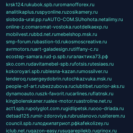
krsk124.ru
kubok.spb.ru
romanofforex.ru
analitikaplus.ru
spyonline.ru
zosikamery.ru
sloboda-ural.pp.ru
AUTO-COM.SU
hohota.net
alimy.ru
online-z.com
aromat-vostoka.ru
otdelkaexp.ru
mobilvest.ru
bbd.net.ru
mebelshop.msk.ru
smp-forum.ru
bastion-td.ru
kosmoscreative.ru
avrmotors.ru
art-galadesign.ru
tiffany-c.ru
ecostep-samara.ru
d-p.spb.ru
галактика73.рф
sko.com.ru
davitamebel-spb.ru
fotsis.ru
tesiaes.ru
kokoroyari.spb.ru
blesna-kazan.ru
mossilver.ru
lenderoq.ru
sergeydobrin.ru
tochkazvuka.msk.ru
people-of-art.ru
bezzubova.ru
clubtibet.ru
orior-aks.ru
dynamoauto.ru
szk-favorit.ru
carlines.ru
flatnsk.ru
kingbolenskaner.ru
alex-motor.ru
astroline.net.ru
act1.spb.ru
polyglot.com.ru
gidlipetsk.ru
ooo-driada.ru
detsad125.ru
mir-zdoroviya.ru
bruslanovo.ru
siterem.ru
council.spb.ru
лодкипатриот.рф
kafekolizey.ru
iclub.net.ru
gazon-easy.ru
sugarepilekb.ru
grinox.ru