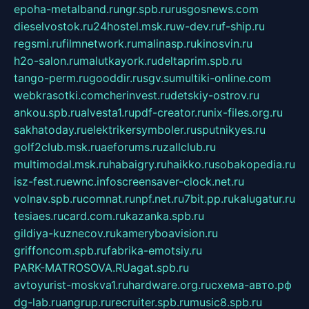
epoha-metalband.ru
ngr.spb.ru
rusgosnews.com
dieselvostok.ru
24hostel.msk.ru
w-dev.ru
f-ship.ru
regsmi.ru
filmnetwork.ru
malinasp.ru
kinosvin.ru
h2o-salon.ru
malutkayork.ru
deltaprim.spb.ru
tango-perm.ru
gooddir.ru
sgv.su
multiki-online.com
webkrasotki.com
cherinvest.ru
detskiy-ostrov.ru
ankou.spb.ru
alvesta1.ru
pdf-creator.ru
nix-files.org.ru
sakhatoday.ru
elektrikersymboler.ru
sputnikyes.ru
golf2club.msk.ru
aeforums.ru
zallclub.ru
multimodal.msk.ru
habaigry.ru
haikko.ru
sobakopedia.ru
isz-fest.ru
ewnc.info
screensaver-clock.net.ru
volnav.spb.ru
comnat.ru
npf.net.ru
7bit.pp.ru
kalugatur.ru
tesiaes.ru
card.com.ru
kazanka.spb.ru
gildiya-kuznecov.ru
kameryboavision.ru
griffoncom.spb.ru
fabrika-emotsiy.ru
PARK-MATROSOVA.RU
agat.spb.ru
avtoyurist-moskva1.ru
hardware.org.ru
схема-авто.рф
dg-lab.ru
angrup.ru
recruiter.spb.ru
music8.spb.ru