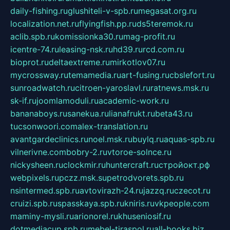
daily-fishing.ru
glushiteli-v-spb.ru
megasat.org.ru
localization.net.ru
flyingfish.pp.ru
ds5teremok.ru
aclib.spb.ru
komissionka30.ru
mag-profit.ru
icentre-74.ru
leasing-nsk.ru
hd39.ru
rcd.com.ru
bioprot.ru
deltaextreme.ru
mirkotlov07.ru
mycrossway.ru
temamedia.ru
art-fusing.ru
cbslefort.ru
sunroadwatch.ru
citroen-yaroslavl.ru
ratnews.msk.ru
sk-if.ru
joomlamoduli.ru
academic-work.ru
bananaboys.ru
sanekua.ru
lianafrukt.ru
beta43.ru
tucsonwoori.com
alex-translation.ru
avantgardeclinics.ru
noel.msk.ru
buylq.ru
aquas-spb.ru
vilnerivne.com
bobry-2.ru
vtoroe-solnce.ru
nickysheen.ru
clockmir.ru
huntercraft.ru
стройокт.рф
webpixels.ru
pczz.msk.su
petrodvorets.spb.ru
nsintermed.spb.ru
avtovirazh-24.ru
jazzq.ru
czecot.ru
cruizi.spb.ru
spasskaya.spb.ru
kniris.ru
vkpeople.com
maminy-mysli.ru
arionorel.ru
khuseniosif.ru
dotmediacup.spb.ru
mebel-tiraspol.ru
all-books.biz