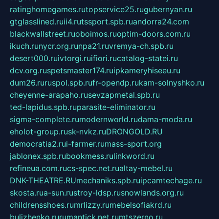
ratinghomegames.ru
topservice25.ru
gubernyan.ru
gtglasslined.ru
ii4.ru
tssport.spb.ru
andorra24.com
blackwallstreet.ru
oboimos.ru
optim-doors.com.ru
ikuch.ru
nycr.org.ru
npa21.ru
vremya-ch.spb.ru
desert000.ru
ivtorgi.ru
ifiori.ru
catalog-statei.ru
dcv.org.ru
spetsmaster174.ru
ipkameryhiseeu.ru
dum26.ru
ruspol.spb.ru
fr-opendp.ru
kam-solnyshko.ru
cheyenne-arapaho.ru
sevzapmetal.spb.ru
ted-lapidus.spb.ru
parasite-eliminator.ru
sigma-complete.ru
modernworld.ru
dama-moda.ru
eholot-group.ru
sk-nvkz.ru
DRONGOLD.RU
democratia2.ru
i-farmer.ru
mass-sport.org
jablonex.spb.ru
bookmess.ru
linkword.ru
refineua.com.ru
cs-spec.net.ru
altay-mebel.ru
DNK-THEATRE.RU
mechaniks.spb.ru
ipcamtechage.ru
skosta.ru
a-sun.ru
stroy-ldsp.ru
snowlands.org.ru
childrensshoes.ru
mrlizzy.ru
mebelsofiakrd.ru
bulizhenko.ru
rumantick.net.ru
mtszerno.ru