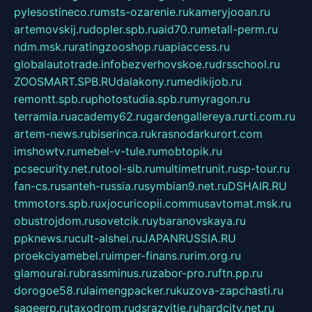
pylesostineco.ru
msts-ozarenie.ru
kameryjooan.ru
artemovskij.ru
dopler.spb.ru
aid70.ru
metall-perm.ru
ndm.msk.ru
ratingzooshop.ru
apiaccess.ru
globalautotrade.info
bezverhovskoe.ru
drsschool.ru
ZOOSMART.SPB.RU
dalakony.ru
medikijob.ru
remontt.spb.ru
photostudia.spb.ru
myragon.ru
terramia.ru
academy62.ru
gardengallereya.ru
rti.com.ru
artem-news.ru
biserinca.ru
krasnodarkurort.com
imshowtv.ru
mebel-v-tule.ru
mobtopik.ru
pcsecurity.net.ru
tool-sib.ru
multimetrunit.ru
sp-tour.ru
fan-cs.ru
santeh-russia.ru
symbian9.net.ru
DSHAIR.RU
tmmotors.spb.ru
xjocuricopii.com
musavtomat.msk.ru
obustrojdom.ru
sovetcik.ru
ybaranovskaya.ru
ppknews.ru
cult-alshei.ru
JAPANRUSSIA.RU
proekciyamebel.ru
imper-finans.ru
rim.org.ru
glamourai.ru
brassminus.ru
zabor-pro.ru
ftn.pp.ru
dorogoe58.ru
laimengpacker.ru
kuzova-zapchasti.ru
sageerp.ru
taxodrom.ru
dsrazvitie.ru
hardcity.net.ru