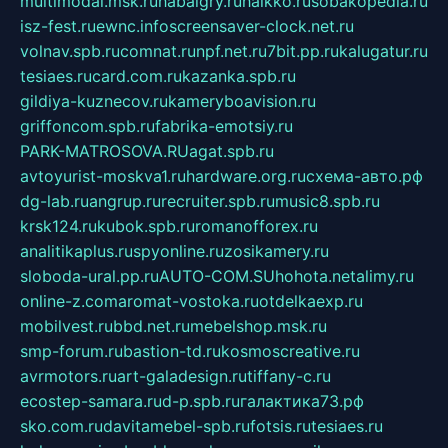
multimodal.msk.ru
habaigry.ru
haikko.ru
sobakopedia.ru
isz-fest.ru
ewnc.info
screensaver-clock.net.ru
volnav.spb.ru
comnat.ru
npf.net.ru
7bit.pp.ru
kalugatur.ru
tesiaes.ru
card.com.ru
kazanka.spb.ru
gildiya-kuznecov.ru
kameryboavision.ru
griffoncom.spb.ru
fabrika-emotsiy.ru
PARK-MATROSOVA.RU
agat.spb.ru
avtoyurist-moskva1.ru
hardware.org.ru
схема-авто.рф
dg-lab.ru
angrup.ru
recruiter.spb.ru
music8.spb.ru
krsk124.ru
kubok.spb.ru
romanofforex.ru
analitikaplus.ru
spyonline.ru
zosikamery.ru
sloboda-ural.pp.ru
AUTO-COM.SU
hohota.net
alimy.ru
online-z.com
aromat-vostoka.ru
otdelkaexp.ru
mobilvest.ru
bbd.net.ru
mebelshop.msk.ru
smp-forum.ru
bastion-td.ru
kosmoscreative.ru
avrmotors.ru
art-galadesign.ru
tiffany-c.ru
ecostep-samara.ru
d-p.spb.ru
галактика73.рф
sko.com.ru
davitamebel-spb.ru
fotsis.ru
tesiaes.ru