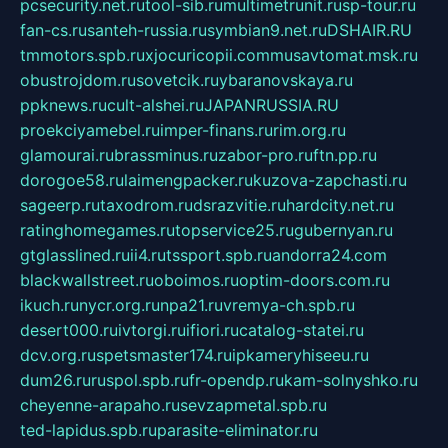
pcsecurity.net.ru
tool-sib.ru
multimetrunit.ru
sp-tour.ru
fan-cs.ru
santeh-russia.ru
symbian9.net.ru
DSHAIR.RU
tmmotors.spb.ru
xjocuricopii.com
musavtomat.msk.ru
obustrojdom.ru
sovetcik.ru
ybaranovskaya.ru
ppknews.ru
cult-alshei.ru
JAPANRUSSIA.RU
proekciyamebel.ru
imper-finans.ru
rim.org.ru
glamourai.ru
brassminus.ru
zabor-pro.ru
ftn.pp.ru
dorogoe58.ru
laimengpacker.ru
kuzova-zapchasti.ru
sageerp.ru
taxodrom.ru
dsrazvitie.ru
hardcity.net.ru
ratinghomegames.ru
topservice25.ru
gubernyan.ru
gtglasslined.ru
ii4.ru
tssport.spb.ru
andorra24.com
blackwallstreet.ru
oboimos.ru
optim-doors.com.ru
ikuch.ru
nycr.org.ru
npa21.ru
vremya-ch.spb.ru
desert000.ru
ivtorgi.ru
ifiori.ru
catalog-statei.ru
dcv.org.ru
spetsmaster174.ru
ipkameryhiseeu.ru
dum26.ru
ruspol.spb.ru
fr-opendp.ru
kam-solnyshko.ru
cheyenne-arapaho.ru
sevzapmetal.spb.ru
ted-lapidus.spb.ru
parasite-eliminator.ru