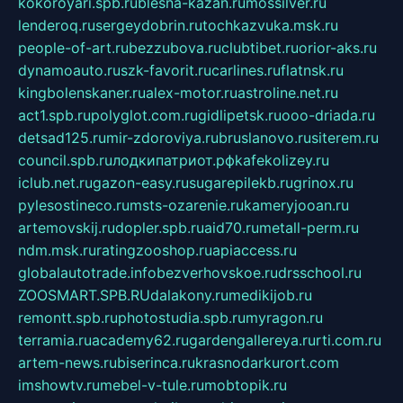
kokoroyari.spb.ru
blesna-kazan.ru
mossilver.ru
lenderoq.ru
sergeydobrin.ru
tochkazvuka.msk.ru
people-of-art.ru
bezzubova.ru
clubtibet.ru
orior-aks.ru
dynamoauto.ru
szk-favorit.ru
carlines.ru
flatnsk.ru
kingbolenskaner.ru
alex-motor.ru
astroline.net.ru
act1.spb.ru
polyglot.com.ru
gidlipetsk.ru
ooo-driada.ru
detsad125.ru
mir-zdoroviya.ru
bruslanovo.ru
siterem.ru
council.spb.ru
лодкипатриот.рф
kafekolizey.ru
iclub.net.ru
gazon-easy.ru
sugarepilekb.ru
grinox.ru
pylesostineco.ru
msts-ozarenie.ru
kameryjooan.ru
artemovskij.ru
dopler.spb.ru
aid70.ru
metall-perm.ru
ndm.msk.ru
ratingzooshop.ru
apiaccess.ru
globalautotrade.info
bezverhovskoe.ru
drsschool.ru
ZOOSMART.SPB.RU
dalakony.ru
medikijob.ru
remontt.spb.ru
photostudia.spb.ru
myragon.ru
terramia.ru
academy62.ru
gardengallereya.ru
rti.com.ru
artem-news.ru
biserinca.ru
krasnodarkurort.com
imshowtv.ru
mebel-v-tule.ru
mobtopik.ru