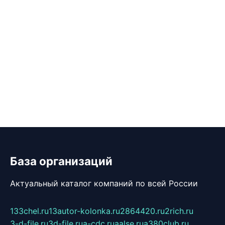
База организаций
Актуальный каталог компаний по всей России
133chel.ru
13autor-kolonka.ru
2864420.ru
2rich.ru
3-d-file.ru
3d-file.ru
a-cdc.ru
aalse.ru
a380club.ru