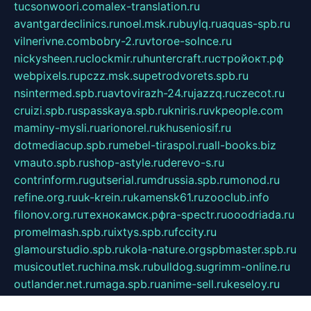
tucsonwoori.com
alex-translation.ru
avantgardeclinics.ru
noel.msk.ru
buylq.ru
aquas-spb.ru
vilnerivne.com
bobry-2.ru
vtoroe-solnce.ru
nickysheen.ru
clockmir.ru
huntercraft.ru
стройокт.рф
webpixels.ru
pczz.msk.su
petrodvorets.spb.ru
nsintermed.spb.ru
avtovirazh-24.ru
jazzq.ru
czecot.ru
cruizi.spb.ru
spasskaya.spb.ru
kniris.ru
vkpeople.com
maminy-mysli.ru
arionorel.ru
khuseniosif.ru
dotmediacup.spb.ru
mebel-tiraspol.ru
all-books.biz
vmauto.spb.ru
shop-astyle.ru
derevo-s.ru
contrinform.ru
gutserial.ru
mdrussia.spb.ru
monod.ru
refine.org.ru
uk-krein.ru
kamensk61.ru
zooclub.info
filonov.org.ru
технокамск.рф
ra-spectr.ru
ooodriada.ru
promelmash.spb.ru
ixtys.spb.ru
fccity.ru
glamourstudio.spb.ru
kola-nature.org
spbmaster.spb.ru
musicoutlet.ru
china.msk.ru
bulldog.su
grimm-online.ru
outlander.net.ru
maga.spb.ru
anime-sell.ru
keseloy.ru
газприборсервис.рф
karmin.spb.ru
shekswood.ru