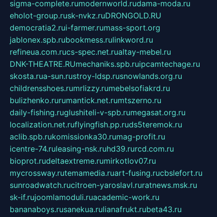
sigma-complete.ru
modernworld.ru
dama-moda.ru
eholot-group.ru
sk-nvkz.ru
DRONGOLD.RU
democratia2.ru
i-farmer.ru
mass-sport.org
jablonex.spb.ru
bookmess.ru
linkword.ru
refineua.com.ru
cs-spec.net.ru
altay-mebel.ru
DNK-THEATRE.RU
mechaniks.spb.ru
ipcamtechage.ru
skosta.ru
a-sun.ru
stroy-ldsp.ru
snowlands.org.ru
childrensshoes.ru
mrlizzy.ru
mebelsofiakrd.ru
bulizhenko.ru
rumantick.net.ru
mtszerno.ru
daily-fishing.ru
glushiteli-v-spb.ru
megasat.org.ru
localization.net.ru
flyingfish.pp.ru
ds5teremok.ru
aclib.spb.ru
komissionka30.ru
mag-profit.ru
icentre-74.ru
leasing-nsk.ru
hd39.ru
rcd.com.ru
bioprot.ru
deltaextreme.ru
mirkotlov07.ru
mycrossway.ru
temamedia.ru
art-fusing.ru
cbslefort.ru
sunroadwatch.ru
citroen-yaroslavl.ru
ratnews.msk.ru
sk-if.ru
joomlamoduli.ru
academic-work.ru
bananaboys.ru
sanekua.ru
lianafrukt.ru
beta43.ru