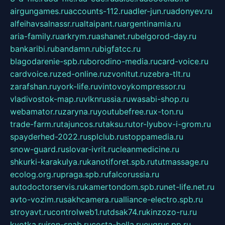
airgungames.ru
accounts-112.ru
adler-jun.ru
adonyev.ru
alfeihavsalnassr.ru
altaipant.ru
argentinamia.ru
aria-family.ru
arkrym.ru
ashanet.ru
belgorod-day.ru
bankaribi.ru
bandamn.ru
bigfatcc.ru
blagodarenie-spb.ru
borodino-media.ru
card-voice.ru
cardvoice.ru
zed-online.ru
zvonitut.ru
zebra-tlt.ru
zarafshan.ru
york-life.ru
vintovoykompressor.ru
vladivostok-map.ru
vlknrussia.ru
wasabi-shop.ru
webamator.ru
zaryna.ru
youtubefree.ru
x-ton.ru
trade-farm.ru
tajuncos.ru
taksu.ru
tor-lyubov-i-grom.ru
spayderhed-2022.ru
splclub.ru
stoppamedia.ru
snow-guard.ru
slovar-ivrit.ru
cleanmedicine.ru
shkurki-karakulya.ru
kanotiforet.spb.ru
tutmassage.ru
ecolog.org.ru
praga.spb.ru
falcorussia.ru
autodoctorservis.ru
kamertondom.spb.ru
net-life.net.ru
avto-vozim.ru
sakhcamera.ru
alliance-electro.spb.ru
stroyavt.ru
controlweb1.ru
tdsak74.ru
kinzozo-ru.ru
kvotka.ru
iron-snab.ru
costa-bella.ru
eugrus.pp.ru