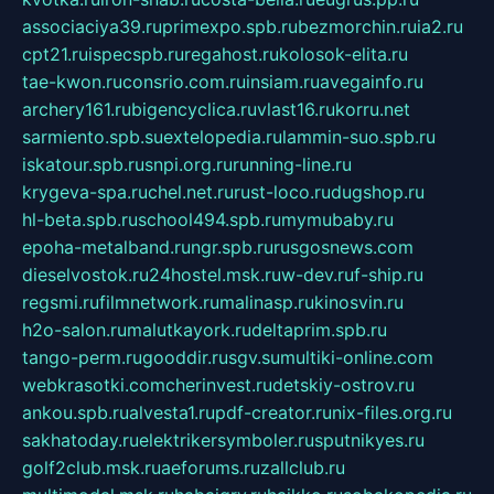
associaciya39.ru
primexpo.spb.ru
bezmorchin.ru
ia2.ru
cpt21.ru
ispecspb.ru
regahost.ru
kolosok-elita.ru
tae-kwon.ru
consrio.com.ru
insiam.ru
avegainfo.ru
archery161.ru
bigencyclica.ru
vlast16.ru
korru.net
sarmiento.spb.su
extelopedia.ru
lammin-suo.spb.ru
iskatour.spb.ru
snpi.org.ru
running-line.ru
krygeva-spa.ru
chel.net.ru
rust-loco.ru
dugshop.ru
hl-beta.spb.ru
school494.spb.ru
mymubaby.ru
epoha-metalband.ru
ngr.spb.ru
rusgosnews.com
dieselvostok.ru
24hostel.msk.ru
w-dev.ru
f-ship.ru
regsmi.ru
filmnetwork.ru
malinasp.ru
kinosvin.ru
h2o-salon.ru
malutkayork.ru
deltaprim.spb.ru
tango-perm.ru
gooddir.ru
sgv.su
multiki-online.com
webkrasotki.com
cherinvest.ru
detskiy-ostrov.ru
ankou.spb.ru
alvesta1.ru
pdf-creator.ru
nix-files.org.ru
sakhatoday.ru
elektrikersymboler.ru
sputnikyes.ru
golf2club.msk.ru
aeforums.ru
zallclub.ru