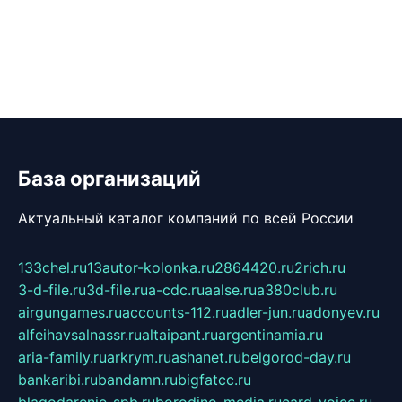
База организаций
Актуальный каталог компаний по всей России
133chel.ru
13autor-kolonka.ru
2864420.ru
2rich.ru
3-d-file.ru
3d-file.ru
a-cdc.ru
aalse.ru
a380club.ru
airgungames.ru
accounts-112.ru
adler-jun.ru
adonyev.ru
alfeihavsalnassr.ru
altaipant.ru
argentinamia.ru
aria-family.ru
arkrym.ru
ashanet.ru
belgorod-day.ru
bankaribi.ru
bandamn.ru
bigfatcc.ru
blagodarenie-spb.ru
borodino-media.ru
card-voice.ru