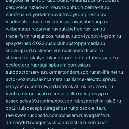
cardvoice.ru
zed-online.ru
zvonitut.ru
zebra-tlt.ru
zarafshan.ru
york-life.ru
vintovoykompressor.ru
vladivostok-map.ru
vlknrussia.ru
wasabi-shop.ru
webamator.ru
zaryna.ru
youtubefree.ru
x-ton.ru
trade-farm.ru
tajuncos.ru
taksu.ru
tor-lyubov-i-grom.ru
spayderhed-2022.ru
splclub.ru
stoppamedia.ru
snow-guard.ru
slovar-ivrit.ru
cleanmedicine.ru
shkurki-karakulya.ru
kanotiforet.spb.ru
tutmassage.ru
ecolog.org.ru
praga.spb.ru
falcorussia.ru
autodoctorservis.ru
kamertondom.spb.ru
net-life.net.ru
avto-vozim.ru
sakhcamera.ru
alliance-electro.spb.ru
stroyavt.ru
controlweb1.ru
tdsak74.ru
kinzozo-ru.ru
kvotka.ru
iron-snab.ru
costa-bella.ru
eugrus.pp.ru
associaciya39.ru
primexpo.spb.ru
bezmorchin.ru
ia2.ru
cpt21.ru
ispecspb.ru
regahost.ru
kolosok-elita.ru
tae-kwon.ru
consrio.com.ru
insiam.ru
avegainfo.ru
archery161.ru
bigencyclica.ru
vlast16.ru
korru.net