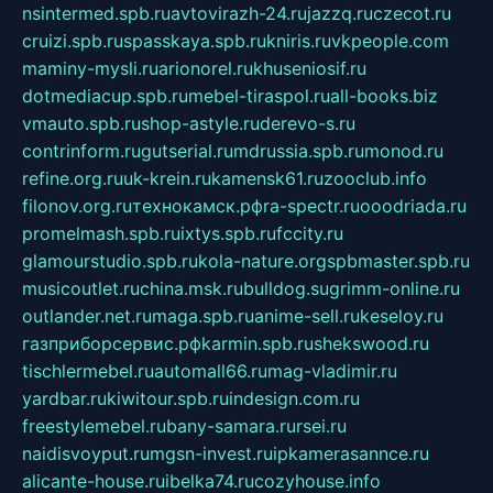
nsintermed.spb.ru
avtovirazh-24.ru
jazzq.ru
czecot.ru
cruizi.spb.ru
spasskaya.spb.ru
kniris.ru
vkpeople.com
maminy-mysli.ru
arionorel.ru
khuseniosif.ru
dotmediacup.spb.ru
mebel-tiraspol.ru
all-books.biz
vmauto.spb.ru
shop-astyle.ru
derevo-s.ru
contrinform.ru
gutserial.ru
mdrussia.spb.ru
monod.ru
refine.org.ru
uk-krein.ru
kamensk61.ru
zooclub.info
filonov.org.ru
технокамск.рф
ra-spectr.ru
ooodriada.ru
promelmash.spb.ru
ixtys.spb.ru
fccity.ru
glamourstudio.spb.ru
kola-nature.org
spbmaster.spb.ru
musicoutlet.ru
china.msk.ru
bulldog.su
grimm-online.ru
outlander.net.ru
maga.spb.ru
anime-sell.ru
keseloy.ru
газприборсервис.рф
karmin.spb.ru
shekswood.ru
tischlermebel.ru
automall66.ru
mag-vladimir.ru
yardbar.ru
kiwitour.spb.ru
indesign.com.ru
freestylemebel.ru
bany-samara.ru
rsei.ru
naidisvoyput.ru
mgsn-invest.ru
ipkamerasannce.ru
alicante-house.ru
ibelka74.ru
cozyhouse.info