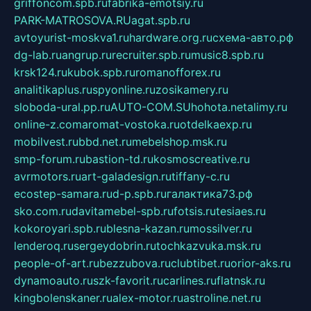
griffoncom.spb.ru
fabrika-emotsiy.ru
PARK-MATROSOVA.RU
agat.spb.ru
avtoyurist-moskva1.ru
hardware.org.ru
схема-авто.рф
dg-lab.ru
angrup.ru
recruiter.spb.ru
music8.spb.ru
krsk124.ru
kubok.spb.ru
romanofforex.ru
analitikaplus.ru
spyonline.ru
zosikamery.ru
sloboda-ural.pp.ru
AUTO-COM.SU
hohota.net
alimy.ru
online-z.com
aromat-vostoka.ru
otdelkaexp.ru
mobilvest.ru
bbd.net.ru
mebelshop.msk.ru
smp-forum.ru
bastion-td.ru
kosmoscreative.ru
avrmotors.ru
art-galadesign.ru
tiffany-c.ru
ecostep-samara.ru
d-p.spb.ru
галактика73.рф
sko.com.ru
davitamebel-spb.ru
fotsis.ru
tesiaes.ru
kokoroyari.spb.ru
blesna-kazan.ru
mossilver.ru
lenderoq.ru
sergeydobrin.ru
tochkazvuka.msk.ru
people-of-art.ru
bezzubova.ru
clubtibet.ru
orior-aks.ru
dynamoauto.ru
szk-favorit.ru
carlines.ru
flatnsk.ru
kingbolenskaner.ru
alex-motor.ru
astroline.net.ru