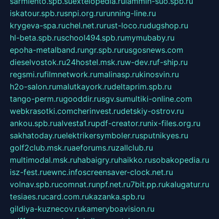
sarmiento.spb.su
extelopedia.ru
lammin-suo.spb.ru
iskatour.spb.ru
snpi.org.ru
running-line.ru
krygeva-spa.ru
chel.net.ru
rust-loco.ru
dugshop.ru
hl-beta.spb.ru
school494.spb.ru
mymubaby.ru
epoha-metalband.ru
ngr.spb.ru
rusgosnews.com
dieselvostok.ru
24hostel.msk.ru
w-dev.ru
f-ship.ru
regsmi.ru
filmnetwork.ru
malinasp.ru
kinosvin.ru
h2o-salon.ru
malutkayork.ru
deltaprim.spb.ru
tango-perm.ru
gooddir.ru
sgv.su
multiki-online.com
webkrasotki.com
cherinvest.ru
detskiy-ostrov.ru
ankou.spb.ru
alvesta1.ru
pdf-creator.ru
nix-files.org.ru
sakhatoday.ru
elektrikersymboler.ru
sputnikyes.ru
golf2club.msk.ru
aeforums.ru
zallclub.ru
multimodal.msk.ru
habaigry.ru
haikko.ru
sobakopedia.ru
isz-fest.ru
ewnc.info
screensaver-clock.net.ru
volnav.spb.ru
comnat.ru
npf.net.ru
7bit.pp.ru
kalugatur.ru
tesiaes.ru
card.com.ru
kazanka.spb.ru
gildiya-kuznecov.ru
kameryboavision.ru