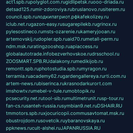
act1.spb.ru
polyglot.com.ru
gidlipetsk.ru
ooo-driada.ru
detsad125.ru
mir-zdoroviya.ru
bruslanovo.ru
siterem.ru
council.spb.ru
лодкипатриот.рф
kafekolizey.ru
iclub.net.ru
gazon-easy.ru
sugarepilekb.ru
grinox.ru
pylesostineco.ru
msts-ozarenie.ru
kameryjooan.ru
artemovskij.ru
dopler.spb.ru
aid70.ru
metall-perm.ru
ndm.msk.ru
ratingzooshop.ru
apiaccess.ru
globalautotrade.info
bezverhovskoe.ru
drsschool.ru
ZOOSMART.SPB.RU
dalakony.ru
medikijob.ru
remontt.spb.ru
photostudia.spb.ru
myragon.ru
terramia.ru
academy62.ru
gardengallereya.ru
rti.com.ru
artem-news.ru
biserinca.ru
krasnodarkurort.com
imshowtv.ru
mebel-v-tule.ru
mobtopik.ru
pcsecurity.net.ru
tool-sib.ru
multimetrunit.ru
sp-tour.ru
fan-cs.ru
santeh-russia.ru
symbian9.net.ru
DSHAIR.RU
tmmotors.spb.ru
xjocuricopii.com
musavtomat.msk.ru
obustrojdom.ru
sovetcik.ru
ybaranovskaya.ru
ppknews.ru
cult-alshei.ru
JAPANRUSSIA.RU