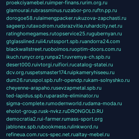
proekciyamebel.ru
imper-finans.ru
rim.org.ru
glamourai.ru
brassminus.ru
zabor-pro.ru
ftn.pp.ru
dorogoe58.ru
laimengpacker.ru
kuzova-zapchasti.ru
sageerp.ru
taxodrom.ru
dsrazvitie.ru
hardcity.net.ru
ratinghomegames.ru
topservice25.ru
gubernyan.ru
gtglasslined.ru
ii4.ru
tssport.spb.ru
andorra24.com
blackwallstreet.ru
oboimos.ru
optim-doors.com.ru
ikuch.ru
nycr.org.ru
npa21.ru
vremya-ch.spb.ru
desert000.ru
ivtorgi.ru
ifiori.ru
catalog-statei.ru
dcv.org.ru
spetsmaster174.ru
ipkameryhiseeu.ru
dum26.ru
ruspol.spb.ru
fr-opendp.ru
kam-solnyshko.ru
cheyenne-arapaho.ru
sevzapmetal.spb.ru
ted-lapidus.spb.ru
parasite-eliminator.ru
sigma-complete.ru
modernworld.ru
dama-moda.ru
eholot-group.ru
sk-nvkz.ru
DRONGOLD.RU
democratia2.ru
i-farmer.ru
mass-sport.org
jablonex.spb.ru
bookmess.ru
linkword.ru
refineua.com.ru
cs-spec.net.ru
altay-mebel.ru