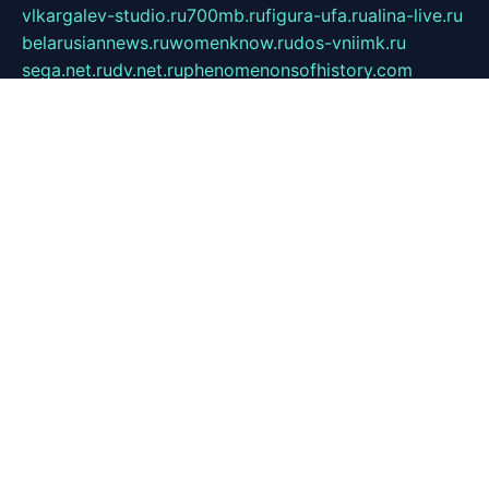
vlkargalev-studio.ru
700mb.ru
figura-ufa.ru
alina-live.ru
belarusiannews.ru
womenknow.ru
dos-vniimk.ru
sega.net.ru
dv.net.ru
phenomenonsofhistory.com
telesputnik.net.ru
wall.pp.ru
pylesosroidmi.ru
gtc-clan.ru
cligs.ru
bibikazap.ru
popova.org.ru
netwhistler.spb.ru
bellvil.ru
bonzon.ru
iss-vladik.ru
defiparis.net.ru
las-gryzas.ru
amku.ru
electednews.spb.ru
feather.org.ru
spar72.ru
tankiigri.ru
dominus.com.ru
ibtree.ru
sanykool.pp.ru
unixlib.org.ru
menatep.spb.ru
gartenterrassen.ru
printeka.ru
skvozilka.com.ru
parkovka-pub.ru
lovemobi.ru
art-ru.ru
emulatorz.com.ru
alucomp.com.ru
tatforum.com.ru
alternativa-profi.ru
dermakler.ru
artsurvey.ru
aredir.ru
khimspas.ru
centr-maxi.ru
2018r.ru
bort-stomer-defort.ru
professional2.ru
gibsons.ru
artselena.ru
art-pilot.ru
ingredient.spb.ru
npfpolimer.spb.ru
argentum.spb.ru
hom-edu.ru
af-num.ru
cashadvanceamericasev.org
trexp.spb.ru