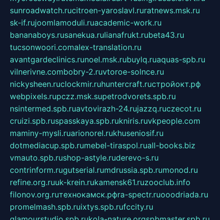
sunroadwatch.ru
citroen-yaroslavl.ru
ratnews.msk.ru
sk-if.ru
joomlamoduli.ru
academic-work.ru
bananaboys.ru
sanekua.ru
lianafrukt.ru
beta43.ru
tucsonwoori.com
alex-translation.ru
avantgardeclinics.ru
noel.msk.ru
buylq.ru
aquas-spb.ru
vilnerivne.com
bobry-2.ru
vtoroe-solnce.ru
nickysheen.ru
clockmir.ru
huntercraft.ru
стройокт.рф
webpixels.ru
pczz.msk.su
petrodvorets.spb.ru
nsintermed.spb.ru
avtovirazh-24.ru
jazzq.ru
czecot.ru
cruizi.spb.ru
spasskaya.spb.ru
kniris.ru
vkpeople.com
maminy-mysli.ru
arionorel.ru
khuseniosif.ru
dotmediacup.spb.ru
mebel-tiraspol.ru
all-books.biz
vmauto.spb.ru
shop-astyle.ru
derevo-s.ru
contrinform.ru
gutserial.ru
mdrussia.spb.ru
monod.ru
refine.org.ru
uk-krein.ru
kamensk61.ru
zooclub.info
filonov.org.ru
технокамск.рф
ra-spectr.ru
ooodriada.ru
promelmash.spb.ru
ixtys.spb.ru
fccity.ru
glamourstudio.spb.ru
kola-nature.org
spbmaster.spb.ru