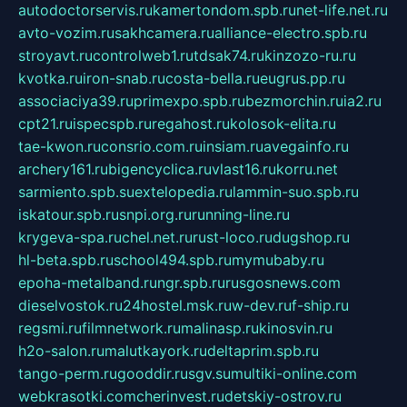
autodoctorservis.ru
kamertondom.spb.ru
net-life.net.ru
avto-vozim.ru
sakhcamera.ru
alliance-electro.spb.ru
stroyavt.ru
controlweb1.ru
tdsak74.ru
kinzozo-ru.ru
kvotka.ru
iron-snab.ru
costa-bella.ru
eugrus.pp.ru
associaciya39.ru
primexpo.spb.ru
bezmorchin.ru
ia2.ru
cpt21.ru
ispecspb.ru
regahost.ru
kolosok-elita.ru
tae-kwon.ru
consrio.com.ru
insiam.ru
avegainfo.ru
archery161.ru
bigencyclica.ru
vlast16.ru
korru.net
sarmiento.spb.su
extelopedia.ru
lammin-suo.spb.ru
iskatour.spb.ru
snpi.org.ru
running-line.ru
krygeva-spa.ru
chel.net.ru
rust-loco.ru
dugshop.ru
hl-beta.spb.ru
school494.spb.ru
mymubaby.ru
epoha-metalband.ru
ngr.spb.ru
rusgosnews.com
dieselvostok.ru
24hostel.msk.ru
w-dev.ru
f-ship.ru
regsmi.ru
filmnetwork.ru
malinasp.ru
kinosvin.ru
h2o-salon.ru
malutkayork.ru
deltaprim.spb.ru
tango-perm.ru
gooddir.ru
sgv.su
multiki-online.com
webkrasotki.com
cherinvest.ru
detskiy-ostrov.ru