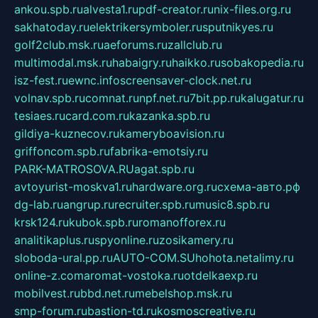
ankou.spb.ru
alvesta1.ru
pdf-creator.ru
nix-files.org.ru
sakhatoday.ru
elektrikersymboler.ru
sputnikyes.ru
golf2club.msk.ru
aeforums.ru
zallclub.ru
multimodal.msk.ru
habaigry.ru
haikko.ru
sobakopedia.ru
isz-fest.ru
ewnc.info
screensaver-clock.net.ru
volnav.spb.ru
comnat.ru
npf.net.ru
7bit.pp.ru
kalugatur.ru
tesiaes.ru
card.com.ru
kazanka.spb.ru
gildiya-kuznecov.ru
kameryboavision.ru
griffoncom.spb.ru
fabrika-emotsiy.ru
PARK-MATROSOVA.RU
agat.spb.ru
avtoyurist-moskva1.ru
hardware.org.ru
схема-авто.рф
dg-lab.ru
angrup.ru
recruiter.spb.ru
music8.spb.ru
krsk124.ru
kubok.spb.ru
romanofforex.ru
analitikaplus.ru
spyonline.ru
zosikamery.ru
sloboda-ural.pp.ru
AUTO-COM.SU
hohota.net
alimy.ru
online-z.com
aromat-vostoka.ru
otdelkaexp.ru
mobilvest.ru
bbd.net.ru
mebelshop.msk.ru
smp-forum.ru
bastion-td.ru
kosmoscreative.ru