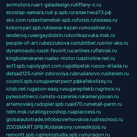
avrmotors.ru
art-galadesign.ru
tiffany-c.ru
ecostep-samara.ru
d-p.spb.ru
галактика73.рф
sko.com.ru
davitamebel-spb.ru
fotsis.ru
tesiaes.ru
kokoroyari.spb.ru
blesna-kazan.ru
mossilver.ru
lenderoq.ru
sergeydobrin.ru
tochkazvuka.msk.ru
people-of-art.ru
bezzubova.ru
clubtibet.ru
orior-aks.ru
dynamoauto.ru
szk-favorit.ru
carlines.ru
flatnsk.ru
kingbolenskaner.ru
alex-motor.ru
astroline.net.ru
act1.spb.ru
polyglot.com.ru
gidlipetsk.ru
ooo-driada.ru
detsad125.ru
mir-zdoroviya.ru
bruslanovo.ru
siterem.ru
council.spb.ru
лодкипатриот.рф
kafekolizey.ru
iclub.net.ru
gazon-easy.ru
sugarepilekb.ru
grinox.ru
pylesostineco.ru
msts-ozarenie.ru
kameryjooan.ru
artemovskij.ru
dopler.spb.ru
aid70.ru
metall-perm.ru
ndm.msk.ru
ratingzooshop.ru
apiaccess.ru
globalautotrade.info
bezverhovskoe.ru
drsschool.ru
ZOOSMART.SPB.RU
dalakony.ru
medikijob.ru
remontt.spb.ru
photostudia.spb.ru
myragon.ru