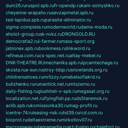
dum26.ru
ruspol.spb.ru
fr-opendp.ru
kam-solnyshko.ru
cheyenne-arapaho.ru
sevzapmetal.spb.ru
ted-lapidus.spb.ru
parasite-eliminator.ru
sigma-complete.ru
modernworld.ru
dama-moda.ru
eholot-group.ru
sk-nvkz.ru
DRONGOLD.RU
democratia2.ru
i-farmer.ru
mass-sport.org
jablonex.spb.ru
bookmess.ru
linkword.ru
refineua.com.ru
cs-spec.net.ru
altay-mebel.ru
DNK-THEATRE.RU
mechaniks.spb.ru
ipcamtechage.ru
skosta.ru
a-sun.ru
stroy-ldsp.ru
snowlands.org.ru
childrensshoes.ru
mrlizzy.ru
mebelsofiakrd.ru
bulizhenko.ru
rumantick.net.ru
mtszerno.ru
daily-fishing.ru
glushiteli-v-spb.ru
megasat.org.ru
localization.net.ru
flyingfish.pp.ru
ds5teremok.ru
aclib.spb.ru
komissionka30.ru
mag-profit.ru
icentre-74.ru
leasing-nsk.ru
hd39.ru
rcd.com.ru
bioprot.ru
deltaextreme.ru
mirkotlov07.ru
mycrossway.ru
temamedia.ru
art-fusing.ru
cbslefort.ru