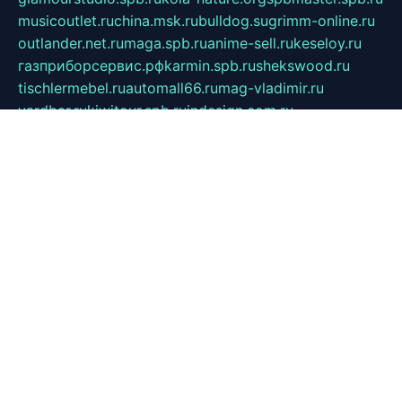
musicoutlet.ru
china.msk.ru
bulldog.su
grimm-online.ru
outlander.net.ru
maga.spb.ru
anime-sell.ru
keseloy.ru
газприборсервис.рф
karmin.spb.ru
shekswood.ru
tischlermebel.ru
automall66.ru
mag-vladimir.ru
yardbar.ru
kiwitour.spb.ru
indesign.com.ru
freestylemebel.ru
bany-samara.ru
rsei.ru
naidisvoyput.ru
mgsn-invest.ru
ipkamerasannce.ru
alicante-house.ru
ibelka74.ru
cozyhouse.info
vlkargalev-studio.ru
700mb.ru
figura-ufa.ru
alina-live.ru
belarusiannews.ru
womenknow.ru
dos-vniimk.ru
sega.net.ru
dv.net.ru
phenomenonsofhistory.com
telesputnik.net.ru
wall.pp.ru
pylesosroidmi.ru
gtc-clan.ru
cligs.ru
bibikazap.ru
popova.org.ru
netwhistler.spb.ru
bellvil.ru
bonzon.ru
iss-vladik.ru
defiparis.net.ru
las-gryzas.ru
amku.ru
electednews.spb.ru
feather.org.ru
spar72.ru
tankiigri.ru
dominus.com.ru
ibtree.ru
sanykool.pp.ru
unixlib.org.ru
menatep.spb.ru
gartenterrassen.ru
printeka.ru