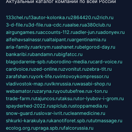
Актуальный каталог компаний по всей России
133chel.ru
13autor-kolonka.ru
2864420.ru
2rich.ru
3-d-file.ru
3d-file.ru
a-cdc.ru
aalse.ru
a380club.ru
airgungames.ru
accounts-112.ru
adler-jun.ru
adonyev.ru
alfeihavsalnassr.ru
altaipant.ru
argentinamia.ru
aria-family.ru
arkrym.ru
ashanet.ru
belgorod-day.ru
bankaribi.ru
bandamn.ru
bigfatcc.ru
blagodarenie-spb.ru
borodino-media.ru
card-voice.ru
cardvoice.ru
zed-online.ru
zvonitut.ru
zebra-tlt.ru
zarafshan.ru
york-life.ru
vintovoykompressor.ru
vladivostok-map.ru
vlknrussia.ru
wasabi-shop.ru
webamator.ru
zaryna.ru
youtubefree.ru
x-ton.ru
trade-farm.ru
tajuncos.ru
taksu.ru
tor-lyubov-i-grom.ru
spayderhed-2022.ru
splclub.ru
stoppamedia.ru
snow-guard.ru
slovar-ivrit.ru
cleanmedicine.ru
shkurki-karakulya.ru
kanotiforet.spb.ru
tutmassage.ru
ecolog.org.ru
praga.spb.ru
falcorussia.ru