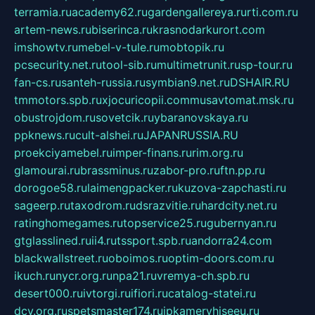
terramia.ru
academy62.ru
gardengallereya.ru
rti.com.ru
artem-news.ru
biserinca.ru
krasnodarkurort.com
imshowtv.ru
mebel-v-tule.ru
mobtopik.ru
pcsecurity.net.ru
tool-sib.ru
multimetrunit.ru
sp-tour.ru
fan-cs.ru
santeh-russia.ru
symbian9.net.ru
DSHAIR.RU
tmmotors.spb.ru
xjocuricopii.com
musavtomat.msk.ru
obustrojdom.ru
sovetcik.ru
ybaranovskaya.ru
ppknews.ru
cult-alshei.ru
JAPANRUSSIA.RU
proekciyamebel.ru
imper-finans.ru
rim.org.ru
glamourai.ru
brassminus.ru
zabor-pro.ru
ftn.pp.ru
dorogoe58.ru
laimengpacker.ru
kuzova-zapchasti.ru
sageerp.ru
taxodrom.ru
dsrazvitie.ru
hardcity.net.ru
ratinghomegames.ru
topservice25.ru
gubernyan.ru
gtglasslined.ru
ii4.ru
tssport.spb.ru
andorra24.com
blackwallstreet.ru
oboimos.ru
optim-doors.com.ru
ikuch.ru
nycr.org.ru
npa21.ru
vremya-ch.spb.ru
desert000.ru
ivtorgi.ru
ifiori.ru
catalog-statei.ru
dcv.org.ru
spetsmaster174.ru
ipkameryhiseeu.ru