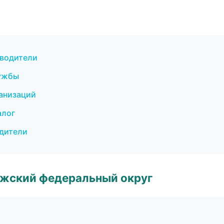
еводители
лужбы
ганизаций
алог
одители
лжский федеральный округ