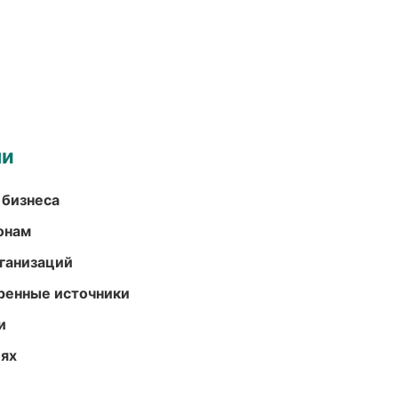
ми
 бизнеса
онам
ганизаций
еренные источники
и
иях