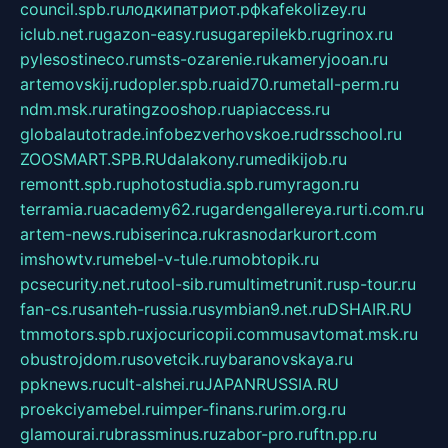
council.spb.ru
лодкипатриот.рф
kafekolizey.ru
iclub.net.ru
gazon-easy.ru
sugarepilekb.ru
grinox.ru
pylesostineco.ru
msts-ozarenie.ru
kameryjooan.ru
artemovskij.ru
dopler.spb.ru
aid70.ru
metall-perm.ru
ndm.msk.ru
ratingzooshop.ru
apiaccess.ru
globalautotrade.info
bezverhovskoe.ru
drsschool.ru
ZOOSMART.SPB.RU
dalakony.ru
medikijob.ru
remontt.spb.ru
photostudia.spb.ru
myragon.ru
terramia.ru
academy62.ru
gardengallereya.ru
rti.com.ru
artem-news.ru
biserinca.ru
krasnodarkurort.com
imshowtv.ru
mebel-v-tule.ru
mobtopik.ru
pcsecurity.net.ru
tool-sib.ru
multimetrunit.ru
sp-tour.ru
fan-cs.ru
santeh-russia.ru
symbian9.net.ru
DSHAIR.RU
tmmotors.spb.ru
xjocuricopii.com
musavtomat.msk.ru
obustrojdom.ru
sovetcik.ru
ybaranovskaya.ru
ppknews.ru
cult-alshei.ru
JAPANRUSSIA.RU
proekciyamebel.ru
imper-finans.ru
rim.org.ru
glamourai.ru
brassminus.ru
zabor-pro.ru
ftn.pp.ru