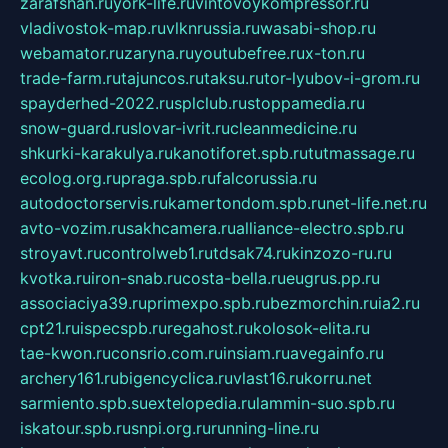
zarafshan.ru
york-life.ru
vintovoykompressor.ru
vladivostok-map.ru
vlknrussia.ru
wasabi-shop.ru
webamator.ru
zaryna.ru
youtubefree.ru
x-ton.ru
trade-farm.ru
tajuncos.ru
taksu.ru
tor-lyubov-i-grom.ru
spayderhed-2022.ru
splclub.ru
stoppamedia.ru
snow-guard.ru
slovar-ivrit.ru
cleanmedicine.ru
shkurki-karakulya.ru
kanotiforet.spb.ru
tutmassage.ru
ecolog.org.ru
praga.spb.ru
falcorussia.ru
autodoctorservis.ru
kamertondom.spb.ru
net-life.net.ru
avto-vozim.ru
sakhcamera.ru
alliance-electro.spb.ru
stroyavt.ru
controlweb1.ru
tdsak74.ru
kinzozo-ru.ru
kvotka.ru
iron-snab.ru
costa-bella.ru
eugrus.pp.ru
associaciya39.ru
primexpo.spb.ru
bezmorchin.ru
ia2.ru
cpt21.ru
ispecspb.ru
regahost.ru
kolosok-elita.ru
tae-kwon.ru
consrio.com.ru
insiam.ru
avegainfo.ru
archery161.ru
bigencyclica.ru
vlast16.ru
korru.net
sarmiento.spb.su
extelopedia.ru
lammin-suo.spb.ru
iskatour.spb.ru
snpi.org.ru
running-line.ru