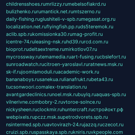
childrensshoes.ru
mrlizzy.ru
mebelsofiakrd.ru
bulizhenko.ru
rumantick.net.ru
mtszerno.ru
daily-fishing.ru
glushiteli-v-spb.ru
megasat.org.ru
localization.net.ru
flyingfish.pp.ru
ds5teremok.ru
aclib.spb.ru
komissionka30.ru
mag-profit.ru
icentre-74.ru
leasing-nsk.ru
hd39.ru
rcd.com.ru
bioprot.ru
deltaextreme.ru
mirkotlov07.ru
mycrossway.ru
temamedia.ru
art-fusing.ru
cbslefort.ru
sunroadwatch.ru
citroen-yaroslavl.ru
ratnews.msk.ru
sk-if.ru
joomlamoduli.ru
academic-work.ru
bananaboys.ru
sanekua.ru
lianafrukt.ru
beta43.ru
tucsonwoori.com
alex-translation.ru
avantgardeclinics.ru
noel.msk.ru
buylq.ru
aquas-spb.ru
vilnerivne.com
bobry-2.ru
vtoroe-solnce.ru
nickysheen.ru
clockmir.ru
huntercraft.ru
стройокт.рф
webpixels.ru
pczz.msk.su
petrodvorets.spb.ru
nsintermed.spb.ru
avtovirazh-24.ru
jazzq.ru
czecot.ru
cruizi.spb.ru
spasskaya.spb.ru
kniris.ru
vkpeople.com