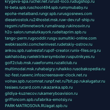
krygeva-spa.ru
chel.net.ru
rust-loco.ru
dugshop.ru
hl-beta.spb.ru
school494.spb.ru
mymubaby.ru
epoha-metalband.ru
ngr.spb.ru
rusgosnews.com
dieselvostok.ru
24hostel.msk.ru
w-dev.ru
f-ship.ru
regsmi.ru
filmnetwork.ru
malinasp.ru
kinosvin.ru
h2o-salon.ru
malutkayork.ru
deltaprim.spb.ru
tango-perm.ru
gooddir.ru
sgv.su
multiki-online.com
webkrasotki.com
cherinvest.ru
detskiy-ostrov.ru
ankou.spb.ru
alvesta1.ru
pdf-creator.ru
nix-files.org.ru
sakhatoday.ru
elektrikersymboler.ru
sputnikyes.ru
golf2club.msk.ru
aeforums.ru
zallclub.ru
multimodal.msk.ru
habaigry.ru
haikko.ru
sobakopedia.ru
isz-fest.ru
ewnc.info
screensaver-clock.net.ru
volnav.spb.ru
comnat.ru
npf.net.ru
7bit.pp.ru
kalugatur.ru
tesiaes.ru
card.com.ru
kazanka.spb.ru
gildiya-kuznecov.ru
kameryboavision.ru
griffoncom.spb.ru
fabrika-emotsiy.ru
PARK-MATROSOVA.RU
agat.spb.ru