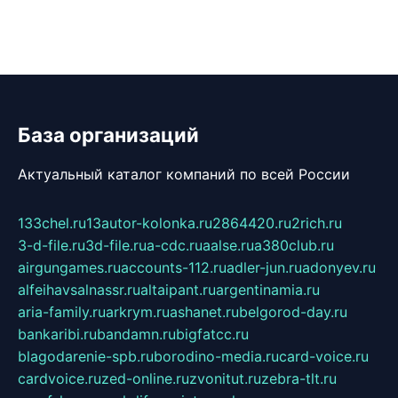
База организаций
Актуальный каталог компаний по всей России
133chel.ru
13autor-kolonka.ru
2864420.ru
2rich.ru
3-d-file.ru
3d-file.ru
a-cdc.ru
aalse.ru
a380club.ru
airgungames.ru
accounts-112.ru
adler-jun.ru
adonyev.ru
alfeihavsalnassr.ru
altaipant.ru
argentinamia.ru
aria-family.ru
arkrym.ru
ashanet.ru
belgorod-day.ru
bankaribi.ru
bandamn.ru
bigfatcc.ru
blagodarenie-spb.ru
borodino-media.ru
card-voice.ru
cardvoice.ru
zed-online.ru
zvonitut.ru
zebra-tlt.ru