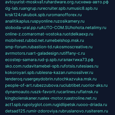
avtoyurist-moskva1.ru
hardware.org.ru
схема-авто.рф
dg-lab.ru
angrup.ru
recruiter.spb.ru
music8.spb.ru
krsk124.ru
kubok.spb.ru
romanofforex.ru
analitikaplus.ru
spyonline.ru
zosikamery.ru
sloboda-ural.pp.ru
AUTO-COM.SU
hohota.net
alimy.ru
online-z.com
aromat-vostoka.ru
otdelkaexp.ru
mobilvest.ru
bbd.net.ru
mebelshop.msk.ru
smp-forum.ru
bastion-td.ru
kosmoscreative.ru
avrmotors.ru
art-galadesign.ru
tiffany-c.ru
ecostep-samara.ru
d-p.spb.ru
галактика73.рф
sko.com.ru
davitamebel-spb.ru
fotsis.ru
tesiaes.ru
kokoroyari.spb.ru
blesna-kazan.ru
mossilver.ru
lenderoq.ru
sergeydobrin.ru
tochkazvuka.msk.ru
people-of-art.ru
bezzubova.ru
clubtibet.ru
orior-aks.ru
dynamoauto.ru
szk-favorit.ru
carlines.ru
flatnsk.ru
kingbolenskaner.ru
alex-motor.ru
astroline.net.ru
act1.spb.ru
polyglot.com.ru
gidlipetsk.ru
ooo-driada.ru
detsad125.ru
mir-zdoroviya.ru
bruslanovo.ru
siterem.ru