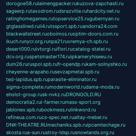
dorogoe58.ru
laimengpacker.ru
kuzova-zapchasti.ru
sageerp.ru
taxodrom.ru
dsrazvitie.ru
hardcity.net.ru
ratinghomegames.ru
topservice25.ru
gubernyan.ru
gtglasslined.ru
ii4.ru
tssport.spb.ru
andorra24.com
blackwallstreet.ru
oboimos.ru
optim-doors.com.ru
ikuch.ru
nycr.org.ru
npa21.ru
vremya-ch.spb.ru
desert000.ru
ivtorgi.ru
ifiori.ru
catalog-statei.ru
dcv.org.ru
spetsmaster174.ru
ipkameryhiseeu.ru
dum26.ru
ruspol.spb.ru
fr-opendp.ru
kam-solnyshko.ru
cheyenne-arapaho.ru
sevzapmetal.spb.ru
ted-lapidus.spb.ru
parasite-eliminator.ru
sigma-complete.ru
modernworld.ru
dama-moda.ru
eholot-group.ru
sk-nvkz.ru
DRONGOLD.RU
democratia2.ru
i-farmer.ru
mass-sport.org
jablonex.spb.ru
bookmess.ru
linkword.ru
refineua.com.ru
cs-spec.net.ru
altay-mebel.ru
DNK-THEATRE.RU
mechaniks.spb.ru
ipcamtechage.ru
skosta.ru
a-sun.ru
stroy-ldsp.ru
snowlands.org.ru