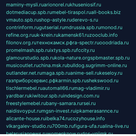
maminy-mysli.ru
arionorel.ru
khuseniosif.ru
dotmediacup.spb.ru
mebel-tiraspol.ru
all-books.biz
vmauto.spb.ru
shop-astyle.ru
derevo-s.ru
contrinform.ru
gutserial.ru
mdrussia.spb.ru
monod.ru
refine.org.ru
uk-krein.ru
kamensk61.ru
zooclub.info
filonov.org.ru
технокамск.рф
ra-spectr.ru
ooodriada.ru
promelmash.spb.ru
ixtys.spb.ru
fccity.ru
glamourstudio.spb.ru
kola-nature.org
spbmaster.spb.ru
musicoutlet.ru
china.msk.ru
bulldog.su
grimm-online.ru
outlander.net.ru
maga.spb.ru
anime-sell.ru
keseloy.ru
газприборсервис.рф
karmin.spb.ru
shekswood.ru
tischlermebel.ru
automall66.ru
mag-vladimir.ru
yardbar.ru
kiwitour.spb.ru
indesign.com.ru
freestylemebel.ru
bany-samara.ru
rsei.ru
naidisvoyput.ru
mgsn-invest.ru
ipkamerasannce.ru
alicante-house.ru
ibelka74.ru
cozyhouse.info
vlkargalev-studio.ru
700mb.ru
figura-ufa.ru
alina-live.ru
belarusiannews.ru
womenknow.ru
dos-vniimk.ru