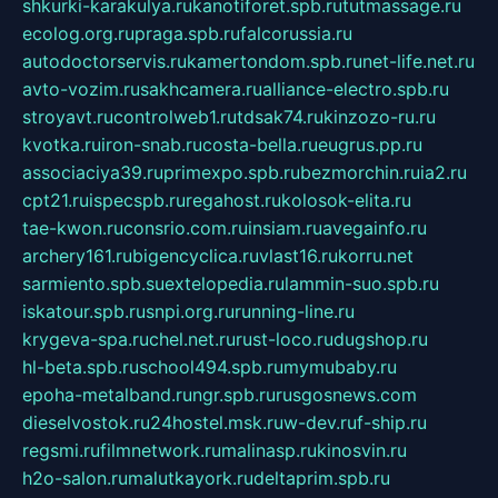
shkurki-karakulya.ru
kanotiforet.spb.ru
tutmassage.ru
ecolog.org.ru
praga.spb.ru
falcorussia.ru
autodoctorservis.ru
kamertondom.spb.ru
net-life.net.ru
avto-vozim.ru
sakhcamera.ru
alliance-electro.spb.ru
stroyavt.ru
controlweb1.ru
tdsak74.ru
kinzozo-ru.ru
kvotka.ru
iron-snab.ru
costa-bella.ru
eugrus.pp.ru
associaciya39.ru
primexpo.spb.ru
bezmorchin.ru
ia2.ru
cpt21.ru
ispecspb.ru
regahost.ru
kolosok-elita.ru
tae-kwon.ru
consrio.com.ru
insiam.ru
avegainfo.ru
archery161.ru
bigencyclica.ru
vlast16.ru
korru.net
sarmiento.spb.su
extelopedia.ru
lammin-suo.spb.ru
iskatour.spb.ru
snpi.org.ru
running-line.ru
krygeva-spa.ru
chel.net.ru
rust-loco.ru
dugshop.ru
hl-beta.spb.ru
school494.spb.ru
mymubaby.ru
epoha-metalband.ru
ngr.spb.ru
rusgosnews.com
dieselvostok.ru
24hostel.msk.ru
w-dev.ru
f-ship.ru
regsmi.ru
filmnetwork.ru
malinasp.ru
kinosvin.ru
h2o-salon.ru
malutkayork.ru
deltaprim.spb.ru