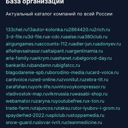
База организаций
Актуальный каталог компаний по всей России
133chel.ru
13autor-kolonka.ru
2864420.ru
2rich.ru
3-d-file.ru
3d-file.ru
a-cdc.ru
aalse.ru
a380club.ru
airgungames.ru
accounts-112.ru
adler-jun.ru
adonyev.ru
alfeihavsalnassr.ru
altaipant.ru
argentinamia.ru
aria-family.ru
arkrym.ru
ashanet.ru
belgorod-day.ru
bankaribi.ru
bandamn.ru
bigfatcc.ru
blagodarenie-spb.ru
borodino-media.ru
card-voice.ru
cardvoice.ru
zed-online.ru
zvonitut.ru
zebra-tlt.ru
zarafshan.ru
york-life.ru
vintovoykompressor.ru
vladivostok-map.ru
vlknrussia.ru
wasabi-shop.ru
webamator.ru
zaryna.ru
youtubefree.ru
x-ton.ru
trade-farm.ru
tajuncos.ru
taksu.ru
tor-lyubov-i-grom.ru
spayderhed-2022.ru
splclub.ru
stoppamedia.ru
snow-guard.ru
slovar-ivrit.ru
cleanmedicine.ru