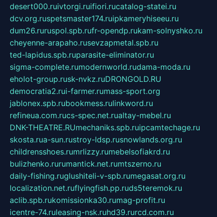
desert000.ru
ivtorgi.ru
ifiori.ru
catalog-statei.ru
dcv.org.ru
spetsmaster174.ru
ipkameryhiseeu.ru
dum26.ru
ruspol.spb.ru
fr-opendp.ru
kam-solnyshko.ru
cheyenne-arapaho.ru
sevzapmetal.spb.ru
ted-lapidus.spb.ru
parasite-eliminator.ru
sigma-complete.ru
modernworld.ru
dama-moda.ru
eholot-group.ru
sk-nvkz.ru
DRONGOLD.RU
democratia2.ru
i-farmer.ru
mass-sport.org
jablonex.spb.ru
bookmess.ru
linkword.ru
refineua.com.ru
cs-spec.net.ru
altay-mebel.ru
DNK-THEATRE.RU
mechaniks.spb.ru
ipcamtechage.ru
skosta.ru
a-sun.ru
stroy-ldsp.ru
snowlands.org.ru
childrensshoes.ru
mrlizzy.ru
mebelsofiakrd.ru
bulizhenko.ru
rumantick.net.ru
mtszerno.ru
daily-fishing.ru
glushiteli-v-spb.ru
megasat.org.ru
localization.net.ru
flyingfish.pp.ru
ds5teremok.ru
aclib.spb.ru
komissionka30.ru
mag-profit.ru
icentre-74.ru
leasing-nsk.ru
hd39.ru
rcd.com.ru