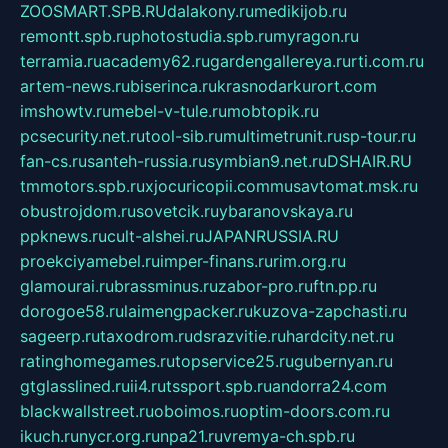
ZOOSMART.SPB.RU
dalakony.ru
medikijob.ru
remontt.spb.ru
photostudia.spb.ru
myragon.ru
terramia.ru
academy62.ru
gardengallereya.ru
rti.com.ru
artem-news.ru
biserinca.ru
krasnodarkurort.com
imshowtv.ru
mebel-v-tule.ru
mobtopik.ru
pcsecurity.net.ru
tool-sib.ru
multimetrunit.ru
sp-tour.ru
fan-cs.ru
santeh-russia.ru
symbian9.net.ru
DSHAIR.RU
tmmotors.spb.ru
xjocuricopii.com
musavtomat.msk.ru
obustrojdom.ru
sovetcik.ru
ybaranovskaya.ru
ppknews.ru
cult-alshei.ru
JAPANRUSSIA.RU
proekciyamebel.ru
imper-finans.ru
rim.org.ru
glamourai.ru
brassminus.ru
zabor-pro.ru
ftn.pp.ru
dorogoe58.ru
laimengpacker.ru
kuzova-zapchasti.ru
sageerp.ru
taxodrom.ru
dsrazvitie.ru
hardcity.net.ru
ratinghomegames.ru
topservice25.ru
gubernyan.ru
gtglasslined.ru
ii4.ru
tssport.spb.ru
andorra24.com
blackwallstreet.ru
oboimos.ru
optim-doors.com.ru
ikuch.ru
nycr.org.ru
npa21.ru
vremya-ch.spb.ru