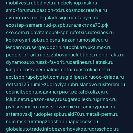
mobilvest.ru
bbd.net.ru
mebelshop.msk.ru
smp-forum.ru
bastion-td.ru
kosmoscreative.ru
avrmotors.ru
art-galadesign.ru
tiffany-c.ru
ecostep-samara.ru
d-p.spb.ru
галактика73.рф
sko.com.ru
davitamebel-spb.ru
fotsis.ru
tesiaes.ru
kokoroyari.spb.ru
blesna-kazan.ru
mossilver.ru
lenderoq.ru
sergeydobrin.ru
tochkazvuka.msk.ru
people-of-art.ru
bezzubova.ru
clubtibet.ru
orior-aks.ru
dynamoauto.ru
szk-favorit.ru
carlines.ru
flatnsk.ru
kingbolenskaner.ru
alex-motor.ru
astroline.net.ru
act1.spb.ru
polyglot.com.ru
gidlipetsk.ru
ooo-driada.ru
detsad125.ru
mir-zdoroviya.ru
bruslanovo.ru
siterem.ru
council.spb.ru
лодкипатриот.рф
kafekolizey.ru
iclub.net.ru
gazon-easy.ru
sugarepilekb.ru
grinox.ru
pylesostineco.ru
msts-ozarenie.ru
kameryjooan.ru
artemovskij.ru
dopler.spb.ru
aid70.ru
metall-perm.ru
ndm.msk.ru
ratingzooshop.ru
apiaccess.ru
globalautotrade.info
bezverhovskoe.ru
drsschool.ru