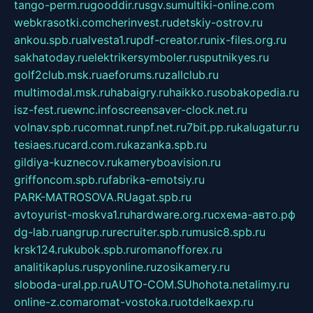
tango-perm.ru
gooddir.ru
sgv.su
multiki-online.com
webkrasotki.com
cherinvest.ru
detskiy-ostrov.ru
ankou.spb.ru
alvesta1.ru
pdf-creator.ru
nix-files.org.ru
sakhatoday.ru
elektrikersymboler.ru
sputnikyes.ru
golf2club.msk.ru
aeforums.ru
zallclub.ru
multimodal.msk.ru
habaigry.ru
haikko.ru
sobakopedia.ru
isz-fest.ru
ewnc.info
screensaver-clock.net.ru
volnav.spb.ru
comnat.ru
npf.net.ru
7bit.pp.ru
kalugatur.ru
tesiaes.ru
card.com.ru
kazanka.spb.ru
gildiya-kuznecov.ru
kameryboavision.ru
griffoncom.spb.ru
fabrika-emotsiy.ru
PARK-MATROSOVA.RU
agat.spb.ru
avtoyurist-moskva1.ru
hardware.org.ru
схема-авто.рф
dg-lab.ru
angrup.ru
recruiter.spb.ru
music8.spb.ru
krsk124.ru
kubok.spb.ru
romanofforex.ru
analitikaplus.ru
spyonline.ru
zosikamery.ru
sloboda-ural.pp.ru
AUTO-COM.SU
hohota.net
alimy.ru
online-z.com
aromat-vostoka.ru
otdelkaexp.ru