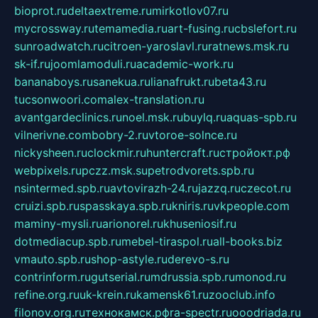
bioprot.ru
deltaextreme.ru
mirkotlov07.ru
mycrossway.ru
temamedia.ru
art-fusing.ru
cbslefort.ru
sunroadwatch.ru
citroen-yaroslavl.ru
ratnews.msk.ru
sk-if.ru
joomlamoduli.ru
academic-work.ru
bananaboys.ru
sanekua.ru
lianafrukt.ru
beta43.ru
tucsonwoori.com
alex-translation.ru
avantgardeclinics.ru
noel.msk.ru
buylq.ru
aquas-spb.ru
vilnerivne.com
bobry-2.ru
vtoroe-solnce.ru
nickysheen.ru
clockmir.ru
huntercraft.ru
стройокт.рф
webpixels.ru
pczz.msk.su
petrodvorets.spb.ru
nsintermed.spb.ru
avtovirazh-24.ru
jazzq.ru
czecot.ru
cruizi.spb.ru
spasskaya.spb.ru
kniris.ru
vkpeople.com
maminy-mysli.ru
arionorel.ru
khuseniosif.ru
dotmediacup.spb.ru
mebel-tiraspol.ru
all-books.biz
vmauto.spb.ru
shop-astyle.ru
derevo-s.ru
contrinform.ru
gutserial.ru
mdrussia.spb.ru
monod.ru
refine.org.ru
uk-krein.ru
kamensk61.ru
zooclub.info
filonov.org.ru
технокамск.рф
ra-spectr.ru
ooodriada.ru