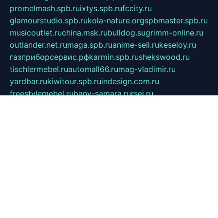
promelmash.spb.ru
ixtys.spb.ru
fccity.ru
glamourstudio.spb.ru
kola-nature.org
spbmaster.spb.ru
musicoutlet.ru
china.msk.ru
bulldog.su
grimm-online.ru
outlander.net.ru
maga.spb.ru
anime-sell.ru
keseloy.ru
газприборсервис.рф
karmin.spb.ru
shekswood.ru
tischlermebel.ru
automall66.ru
mag-vladimir.ru
yardbar.ru
kiwitour.spb.ru
indesign.com.ru
freestylemebel.ru
bany-samara.ru
rsei.ru
naidisvoyput.ru
mgsn-invest.ru
ipkamerasannce.ru
alicante-house.ru
ibelka74.ru
cozyhouse.info
vlkargalev-studio.ru
700mb.ru
figura-ufa.ru
alina-live.ru
belarusiannews.ru
womenknow.ru
dos-vniimk.ru
sega.net.ru
dv.net.ru
phenomenonsofhistory.com
telesputnik.net.ru
wall.pp.ru
pylesosroidmi.ru
gtc-clan.ru
cligs.ru
bibikazap.ru
popova.org.ru
netwhistler.spb.ru
bellvil.ru
bonzon.ru
iss-vladik.ru
defiparis.net.ru
las-gryzas.ru
amku.ru
electednews.spb.ru
feather.org.ru
spar72.ru
tankiigri.ru