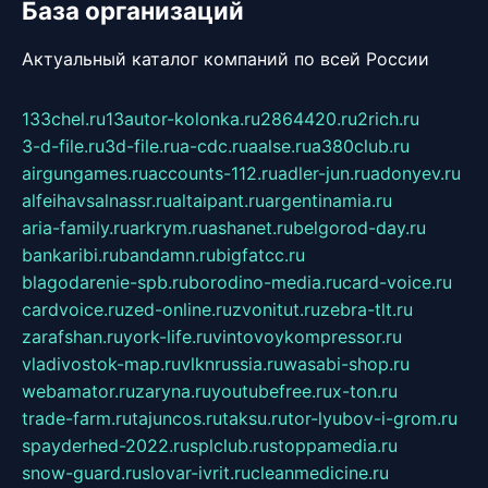
База организаций
Актуальный каталог компаний по всей России
133chel.ru
13autor-kolonka.ru
2864420.ru
2rich.ru
3-d-file.ru
3d-file.ru
a-cdc.ru
aalse.ru
a380club.ru
airgungames.ru
accounts-112.ru
adler-jun.ru
adonyev.ru
alfeihavsalnassr.ru
altaipant.ru
argentinamia.ru
aria-family.ru
arkrym.ru
ashanet.ru
belgorod-day.ru
bankaribi.ru
bandamn.ru
bigfatcc.ru
blagodarenie-spb.ru
borodino-media.ru
card-voice.ru
cardvoice.ru
zed-online.ru
zvonitut.ru
zebra-tlt.ru
zarafshan.ru
york-life.ru
vintovoykompressor.ru
vladivostok-map.ru
vlknrussia.ru
wasabi-shop.ru
webamator.ru
zaryna.ru
youtubefree.ru
x-ton.ru
trade-farm.ru
tajuncos.ru
taksu.ru
tor-lyubov-i-grom.ru
spayderhed-2022.ru
splclub.ru
stoppamedia.ru
snow-guard.ru
slovar-ivrit.ru
cleanmedicine.ru