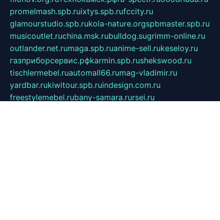
promelmash.spb.ru
ixtys.spb.ru
fccity.ru
glamourstudio.spb.ru
kola-nature.org
spbmaster.spb.ru
musicoutlet.ru
china.msk.ru
bulldog.su
grimm-online.ru
outlander.net.ru
maga.spb.ru
anime-sell.ru
keseloy.ru
газприборсервис.рф
karmin.spb.ru
shekswood.ru
tischlermebel.ru
automall66.ru
mag-vladimir.ru
yardbar.ru
kiwitour.spb.ru
indesign.com.ru
freestylemebel.ru
bany-samara.ru
rsei.ru
naidisvoyput.ru
mgsn-invest.ru
ipkamerasannce.ru
alicante-house.ru
ibelka74.ru
cozyhouse.info
vlkargalev-studio.ru
700mb.ru
figura-ufa.ru
alina-live.ru
belarusiannews.ru
womenknow.ru
dos-vniimk.ru
sega.net.ru
dv.net.ru
phenomenonsofhistory.com
telesputnik.net.ru
wall.pp.ru
pylesosroidmi.ru
gtc-clan.ru
cligs.ru
bibikazap.ru
popova.org.ru
netwhistler.spb.ru
bellvil.ru
bonzon.ru
iss-vladik.ru
defiparis.net.ru
las-gryzas.ru
amku.ru