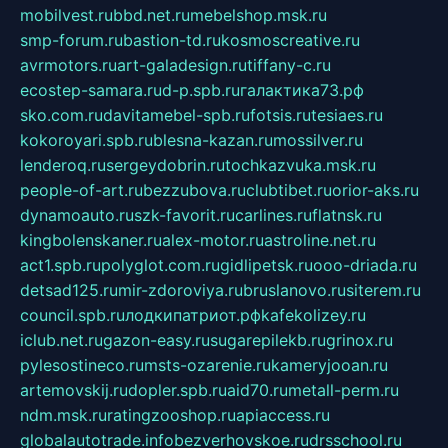
mobilvest.ru
bbd.net.ru
mebelshop.msk.ru
smp-forum.ru
bastion-td.ru
kosmoscreative.ru
avrmotors.ru
art-galadesign.ru
tiffany-c.ru
ecostep-samara.ru
d-p.spb.ru
галактика73.рф
sko.com.ru
davitamebel-spb.ru
fotsis.ru
tesiaes.ru
kokoroyari.spb.ru
blesna-kazan.ru
mossilver.ru
lenderoq.ru
sergeydobrin.ru
tochkazvuka.msk.ru
people-of-art.ru
bezzubova.ru
clubtibet.ru
orior-aks.ru
dynamoauto.ru
szk-favorit.ru
carlines.ru
flatnsk.ru
kingbolenskaner.ru
alex-motor.ru
astroline.net.ru
act1.spb.ru
polyglot.com.ru
gidlipetsk.ru
ooo-driada.ru
detsad125.ru
mir-zdoroviya.ru
bruslanovo.ru
siterem.ru
council.spb.ru
лодкипатриот.рф
kafekolizey.ru
iclub.net.ru
gazon-easy.ru
sugarepilekb.ru
grinox.ru
pylesostineco.ru
msts-ozarenie.ru
kameryjooan.ru
artemovskij.ru
dopler.spb.ru
aid70.ru
metall-perm.ru
ndm.msk.ru
ratingzooshop.ru
apiaccess.ru
globalautotrade.info
bezverhovskoe.ru
drsschool.ru