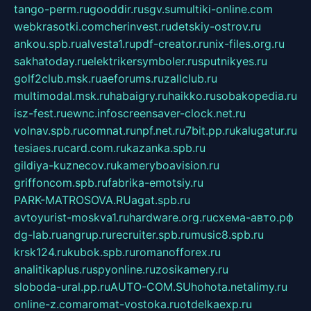
tango-perm.ru
gooddir.ru
sgv.su
multiki-online.com
webkrasotki.com
cherinvest.ru
detskiy-ostrov.ru
ankou.spb.ru
alvesta1.ru
pdf-creator.ru
nix-files.org.ru
sakhatoday.ru
elektrikersymboler.ru
sputnikyes.ru
golf2club.msk.ru
aeforums.ru
zallclub.ru
multimodal.msk.ru
habaigry.ru
haikko.ru
sobakopedia.ru
isz-fest.ru
ewnc.info
screensaver-clock.net.ru
volnav.spb.ru
comnat.ru
npf.net.ru
7bit.pp.ru
kalugatur.ru
tesiaes.ru
card.com.ru
kazanka.spb.ru
gildiya-kuznecov.ru
kameryboavision.ru
griffoncom.spb.ru
fabrika-emotsiy.ru
PARK-MATROSOVA.RU
agat.spb.ru
avtoyurist-moskva1.ru
hardware.org.ru
схема-авто.рф
dg-lab.ru
angrup.ru
recruiter.spb.ru
music8.spb.ru
krsk124.ru
kubok.spb.ru
romanofforex.ru
analitikaplus.ru
spyonline.ru
zosikamery.ru
sloboda-ural.pp.ru
AUTO-COM.SU
hohota.net
alimy.ru
online-z.com
aromat-vostoka.ru
otdelkaexp.ru