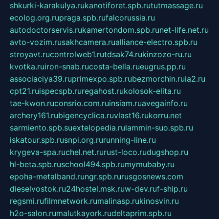
shkurki-karakulya.ru
kanotiforet.spb.ru
tutmassage.ru
ecolog.org.ru
praga.spb.ru
falcorussia.ru
autodoctorservis.ru
kamertondom.spb.ru
net-life.net.ru
avto-vozim.ru
sakhcamera.ru
alliance-electro.spb.ru
stroyavt.ru
controlweb1.ru
tdsak74.ru
kinzozo-ru.ru
kvotka.ru
iron-snab.ru
costa-bella.ru
eugrus.pp.ru
associaciya39.ru
primexpo.spb.ru
bezmorchin.ru
ia2.ru
cpt21.ru
ispecspb.ru
regahost.ru
kolosok-elita.ru
tae-kwon.ru
consrio.com.ru
insiam.ru
avegainfo.ru
archery161.ru
bigencyclica.ru
vlast16.ru
korru.net
sarmiento.spb.su
extelopedia.ru
lammin-suo.spb.ru
iskatour.spb.ru
snpi.org.ru
running-line.ru
krygeva-spa.ru
chel.net.ru
rust-loco.ru
dugshop.ru
hl-beta.spb.ru
school494.spb.ru
mymubaby.ru
epoha-metalband.ru
ngr.spb.ru
rusgosnews.com
dieselvostok.ru
24hostel.msk.ru
w-dev.ru
f-ship.ru
regsmi.ru
filmnetwork.ru
malinasp.ru
kinosvin.ru
h2o-salon.ru
malutkayork.ru
deltaprim.spb.ru