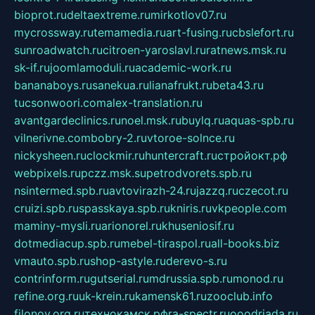
bioprot.ru
deltaextreme.ru
mirkotlov07.ru
mycrossway.ru
temamedia.ru
art-fusing.ru
cbslefort.ru
sunroadwatch.ru
citroen-yaroslavl.ru
ratnews.msk.ru
sk-if.ru
joomlamoduli.ru
academic-work.ru
bananaboys.ru
sanekua.ru
lianafrukt.ru
beta43.ru
tucsonwoori.com
alex-translation.ru
avantgardeclinics.ru
noel.msk.ru
buylq.ru
aquas-spb.ru
vilnerivne.com
bobry-2.ru
vtoroe-solnce.ru
nickysheen.ru
clockmir.ru
huntercraft.ru
стройокт.рф
webpixels.ru
pczz.msk.su
petrodvorets.spb.ru
nsintermed.spb.ru
avtovirazh-24.ru
jazzq.ru
czecot.ru
cruizi.spb.ru
spasskaya.spb.ru
kniris.ru
vkpeople.com
maminy-mysli.ru
arionorel.ru
khuseniosif.ru
dotmediacup.spb.ru
mebel-tiraspol.ru
all-books.biz
vmauto.spb.ru
shop-astyle.ru
derevo-s.ru
contrinform.ru
gutserial.ru
mdrussia.spb.ru
monod.ru
refine.org.ru
uk-krein.ru
kamensk61.ru
zooclub.info
filonov.org.ru
технокамск.рф
ra-spectr.ru
ooodriada.ru