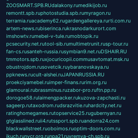
ZOOSMART.SPB.RU
dalakony.ru
medikijob.ru
remontt.spb.ru
photostudia.spb.ru
myragon.ru
terramia.ru
academy62.ru
gardengallereya.ru
rti.com.ru
artem-news.ru
biserinca.ru
krasnodarkurort.com
imshowtv.ru
mebel-v-tule.ru
mobtopik.ru
pcsecurity.net.ru
tool-sib.ru
multimetrunit.ru
sp-tour.ru
fan-cs.ru
santeh-russia.ru
symbian9.net.ru
DSHAIR.RU
tmmotors.spb.ru
xjocuricopii.com
musavtomat.msk.ru
obustrojdom.ru
sovetcik.ru
ybaranovskaya.ru
ppknews.ru
cult-alshei.ru
JAPANRUSSIA.RU
proekciyamebel.ru
imper-finans.ru
rim.org.ru
glamourai.ru
brassminus.ru
zabor-pro.ru
ftn.pp.ru
dorogoe58.ru
laimengpacker.ru
kuzova-zapchasti.ru
sageerp.ru
taxodrom.ru
dsrazvitie.ru
hardcity.net.ru
ratinghomegames.ru
topservice25.ru
gubernyan.ru
gtglasslined.ru
ii4.ru
tssport.spb.ru
andorra24.com
blackwallstreet.ru
oboimos.ru
optim-doors.com.ru
ikuch.ru
nycr.org.ru
npa21.ru
vremya-ch.spb.ru