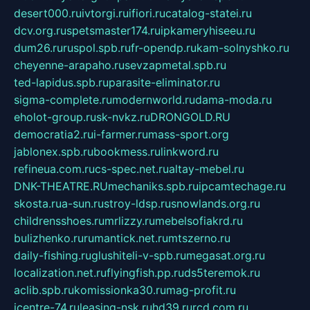
desert000.ru
ivtorgi.ru
ifiori.ru
catalog-statei.ru
dcv.org.ru
spetsmaster174.ru
ipkameryhiseeu.ru
dum26.ru
ruspol.spb.ru
fr-opendp.ru
kam-solnyshko.ru
cheyenne-arapaho.ru
sevzapmetal.spb.ru
ted-lapidus.spb.ru
parasite-eliminator.ru
sigma-complete.ru
modernworld.ru
dama-moda.ru
eholot-group.ru
sk-nvkz.ru
DRONGOLD.RU
democratia2.ru
i-farmer.ru
mass-sport.org
jablonex.spb.ru
bookmess.ru
linkword.ru
refineua.com.ru
cs-spec.net.ru
altay-mebel.ru
DNK-THEATRE.RU
mechaniks.spb.ru
ipcamtechage.ru
skosta.ru
a-sun.ru
stroy-ldsp.ru
snowlands.org.ru
childrensshoes.ru
mrlizzy.ru
mebelsofiakrd.ru
bulizhenko.ru
rumantick.net.ru
mtszerno.ru
daily-fishing.ru
glushiteli-v-spb.ru
megasat.org.ru
localization.net.ru
flyingfish.pp.ru
ds5teremok.ru
aclib.spb.ru
komissionka30.ru
mag-profit.ru
icentre-74.ru
leasing-nsk.ru
hd39.ru
rcd.com.ru