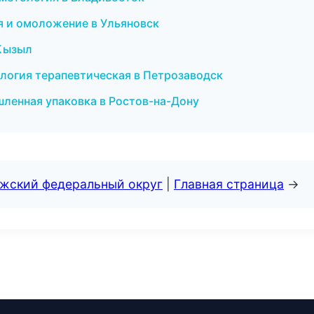
ия и омоложение в Ульяновск
 Кызыл
ология терапевтическая в Петрозаводск
ленная упаковка в Ростов-на-Дону
лжский федеральный округ
|
Главная страница
→