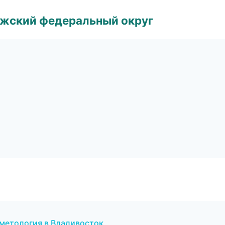
лжский федеральный округ
сметология в Владивосток