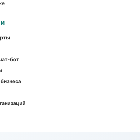
ке
ми
арты
чат-бот
и
 бизнеса
ганизаций