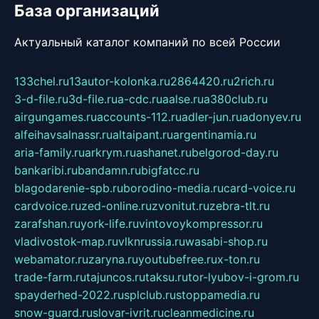
База организаций
Актуальный каталог компаний по всей России
133chel.ru
13autor-kolonka.ru
2864420.ru
2rich.ru
3-d-file.ru
3d-file.ru
a-cdc.ru
aalse.ru
a380club.ru
airgungames.ru
accounts-112.ru
adler-jun.ru
adonyev.ru
alfeihavsalnassr.ru
altaipant.ru
argentinamia.ru
aria-family.ru
arkrym.ru
ashanet.ru
belgorod-day.ru
bankaribi.ru
bandamn.ru
bigfatcc.ru
blagodarenie-spb.ru
borodino-media.ru
card-voice.ru
cardvoice.ru
zed-online.ru
zvonitut.ru
zebra-tlt.ru
zarafshan.ru
york-life.ru
vintovoykompressor.ru
vladivostok-map.ru
vlknrussia.ru
wasabi-shop.ru
webamator.ru
zaryna.ru
youtubefree.ru
x-ton.ru
trade-farm.ru
tajuncos.ru
taksu.ru
tor-lyubov-i-grom.ru
spayderhed-2022.ru
splclub.ru
stoppamedia.ru
snow-guard.ru
slovar-ivrit.ru
cleanmedicine.ru