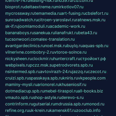
icentre-74.ru
leasing-nsk.ru
hd39.ru
rcd.com.ru
bioprot.ru
deltaextreme.ru
mirkotlov07.ru
mycrossway.ru
temamedia.ru
art-fusing.ru
cbslefort.ru
sunroadwatch.ru
citroen-yaroslavl.ru
ratnews.msk.ru
sk-if.ru
joomlamoduli.ru
academic-work.ru
bananaboys.ru
sanekua.ru
lianafrukt.ru
beta43.ru
tucsonwoori.com
alex-translation.ru
avantgardeclinics.ru
noel.msk.ru
buylq.ru
aquas-spb.ru
vilnerivne.com
bobry-2.ru
vtoroe-solnce.ru
nickysheen.ru
clockmir.ru
huntercraft.ru
стройокт.рф
webpixels.ru
pczz.msk.su
petrodvorets.spb.ru
nsintermed.spb.ru
avtovirazh-24.ru
jazzq.ru
czecot.ru
cruizi.spb.ru
spasskaya.spb.ru
kniris.ru
vkpeople.com
maminy-mysli.ru
arionorel.ru
khuseniosif.ru
dotmediacup.spb.ru
mebel-tiraspol.ru
all-books.biz
vmauto.spb.ru
shop-astyle.ru
derevo-s.ru
contrinform.ru
gutserial.ru
mdrussia.spb.ru
monod.ru
refine.org.ru
uk-krein.ru
kamensk61.ru
zooclub.info