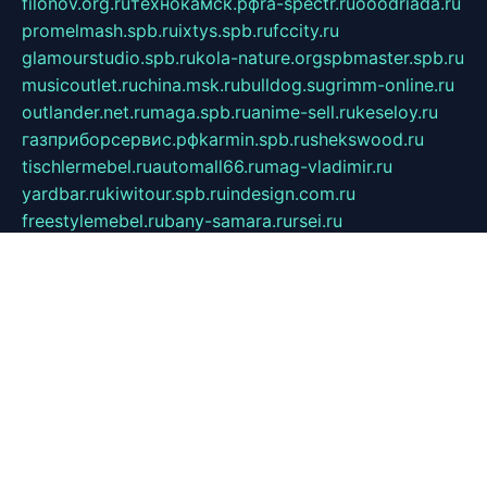
filonov.org.ru
технокамск.рф
ra-spectr.ru
ooodriada.ru
promelmash.spb.ru
ixtys.spb.ru
fccity.ru
glamourstudio.spb.ru
kola-nature.org
spbmaster.spb.ru
musicoutlet.ru
china.msk.ru
bulldog.su
grimm-online.ru
outlander.net.ru
maga.spb.ru
anime-sell.ru
keseloy.ru
газприборсервис.рф
karmin.spb.ru
shekswood.ru
tischlermebel.ru
automall66.ru
mag-vladimir.ru
yardbar.ru
kiwitour.spb.ru
indesign.com.ru
freestylemebel.ru
bany-samara.ru
rsei.ru
naidisvoyput.ru
mgsn-invest.ru
ipkamerasannce.ru
alicante-house.ru
ibelka74.ru
cozyhouse.info
vlkargalev-studio.ru
700mb.ru
figura-ufa.ru
alina-live.ru
belarusiannews.ru
womenknow.ru
dos-vniimk.ru
sega.net.ru
dv.net.ru
phenomenonsofhistory.com
telesputnik.net.ru
wall.pp.ru
pylesosroidmi.ru
gtc-clan.ru
cligs.ru
bibikazap.ru
popova.org.ru
netwhistler.spb.ru
bellvil.ru
bonzon.ru
iss-vladik.ru
defiparis.net.ru
las-gryzas.ru
amku.ru