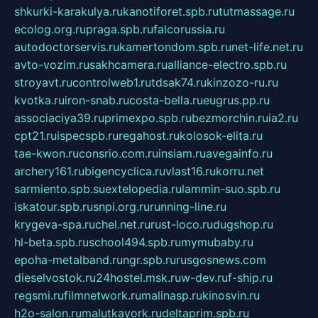
shkurki-karakulya.ru
kanotiforet.spb.ru
tutmassage.ru
ecolog.org.ru
praga.spb.ru
falcorussia.ru
autodoctorservis.ru
kamertondom.spb.ru
net-life.net.ru
avto-vozim.ru
sakhcamera.ru
alliance-electro.spb.ru
stroyavt.ru
controlweb1.ru
tdsak74.ru
kinzozo-ru.ru
kvotka.ru
iron-snab.ru
costa-bella.ru
eugrus.pp.ru
associaciya39.ru
primexpo.spb.ru
bezmorchin.ru
ia2.ru
cpt21.ru
ispecspb.ru
regahost.ru
kolosok-elita.ru
tae-kwon.ru
consrio.com.ru
insiam.ru
avegainfo.ru
archery161.ru
bigencyclica.ru
vlast16.ru
korru.net
sarmiento.spb.su
extelopedia.ru
lammin-suo.spb.ru
iskatour.spb.ru
snpi.org.ru
running-line.ru
krygeva-spa.ru
chel.net.ru
rust-loco.ru
dugshop.ru
hl-beta.spb.ru
school494.spb.ru
mymubaby.ru
epoha-metalband.ru
ngr.spb.ru
rusgosnews.com
dieselvostok.ru
24hostel.msk.ru
w-dev.ru
f-ship.ru
regsmi.ru
filmnetwork.ru
malinasp.ru
kinosvin.ru
h2o-salon.ru
malutkayork.ru
deltaprim.spb.ru