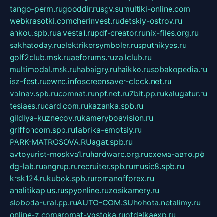
tango-perm.ru
gooddir.ru
sgv.su
multiki-online.com
webkrasotki.com
cherinvest.ru
detskiy-ostrov.ru
ankou.spb.ru
alvesta1.ru
pdf-creator.ru
nix-files.org.ru
sakhatoday.ru
elektrikersymboler.ru
sputnikyes.ru
golf2club.msk.ru
aeforums.ru
zallclub.ru
multimodal.msk.ru
habaigry.ru
haikko.ru
sobakopedia.ru
isz-fest.ru
ewnc.info
screensaver-clock.net.ru
volnav.spb.ru
comnat.ru
npf.net.ru
7bit.pp.ru
kalugatur.ru
tesiaes.ru
card.com.ru
kazanka.spb.ru
gildiya-kuznecov.ru
kameryboavision.ru
griffoncom.spb.ru
fabrika-emotsiy.ru
PARK-MATROSOVA.RU
agat.spb.ru
avtoyurist-moskva1.ru
hardware.org.ru
схема-авто.рф
dg-lab.ru
angrup.ru
recruiter.spb.ru
music8.spb.ru
krsk124.ru
kubok.spb.ru
romanofforex.ru
analitikaplus.ru
spyonline.ru
zosikamery.ru
sloboda-ural.pp.ru
AUTO-COM.SU
hohota.net
alimy.ru
online-z.com
aromat-vostoka.ru
otdelkaexp.ru