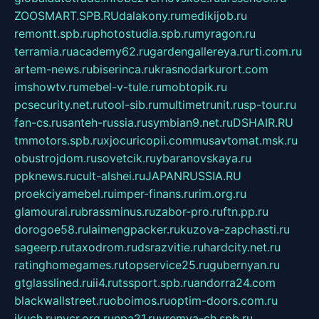
ZOOSMART.SPB.RU
dalakony.ru
medikijob.ru
remontt.spb.ru
photostudia.spb.ru
myragon.ru
terramia.ru
academy62.ru
gardengallereya.ru
rti.com.ru
artem-news.ru
biserinca.ru
krasnodarkurort.com
imshowtv.ru
mebel-v-tule.ru
mobtopik.ru
pcsecurity.net.ru
tool-sib.ru
multimetrunit.ru
sp-tour.ru
fan-cs.ru
santeh-russia.ru
symbian9.net.ru
DSHAIR.RU
tmmotors.spb.ru
xjocuricopii.com
musavtomat.msk.ru
obustrojdom.ru
sovetcik.ru
ybaranovskaya.ru
ppknews.ru
cult-alshei.ru
JAPANRUSSIA.RU
proekciyamebel.ru
imper-finans.ru
rim.org.ru
glamourai.ru
brassminus.ru
zabor-pro.ru
ftn.pp.ru
dorogoe58.ru
laimengpacker.ru
kuzova-zapchasti.ru
sageerp.ru
taxodrom.ru
dsrazvitie.ru
hardcity.net.ru
ratinghomegames.ru
topservice25.ru
gubernyan.ru
gtglasslined.ru
ii4.ru
tssport.spb.ru
andorra24.com
blackwallstreet.ru
oboimos.ru
optim-doors.com.ru
ikuch.ru
nycr.org.ru
npa21.ru
vremya-ch.spb.ru