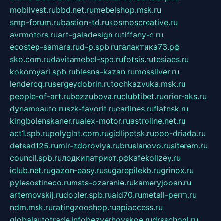
mobilvest.ru
bbd.net.ru
mebelshop.msk.ru
smp-forum.ru
bastion-td.ru
kosmoscreative.ru
avrmotors.ru
art-galadesign.ru
tiffany-c.ru
ecostep-samara.ru
d-p.spb.ru
галактика73.рф
sko.com.ru
davitamebel-spb.ru
fotsis.ru
tesiaes.ru
kokoroyari.spb.ru
blesna-kazan.ru
mossilver.ru
lenderoq.ru
sergeydobrin.ru
tochkazvuka.msk.ru
people-of-art.ru
bezzubova.ru
clubtibet.ru
orior-aks.ru
dynamoauto.ru
szk-favorit.ru
carlines.ru
flatnsk.ru
kingbolenskaner.ru
alex-motor.ru
astroline.net.ru
act1.spb.ru
polyglot.com.ru
gidlipetsk.ru
ooo-driada.ru
detsad125.ru
mir-zdoroviya.ru
bruslanovo.ru
siterem.ru
council.spb.ru
лодкипатриот.рф
kafekolizey.ru
iclub.net.ru
gazon-easy.ru
sugarepilekb.ru
grinox.ru
pylesostineco.ru
msts-ozarenie.ru
kameryjooan.ru
artemovskij.ru
dopler.spb.ru
aid70.ru
metall-perm.ru
ndm.msk.ru
ratingzooshop.ru
apiaccess.ru
globalautotrade.info
bezverhovskoe.ru
drsschool.ru