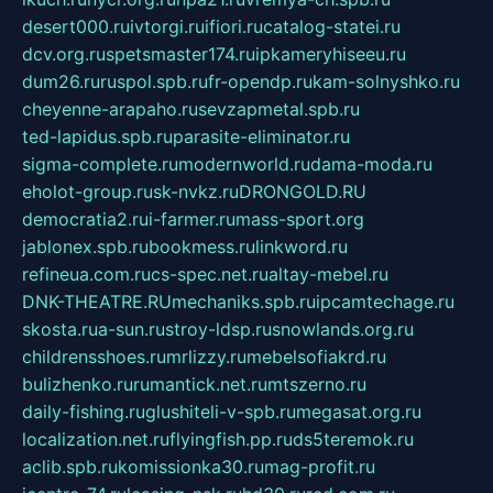
desert000.ru
ivtorgi.ru
ifiori.ru
catalog-statei.ru
dcv.org.ru
spetsmaster174.ru
ipkameryhiseeu.ru
dum26.ru
ruspol.spb.ru
fr-opendp.ru
kam-solnyshko.ru
cheyenne-arapaho.ru
sevzapmetal.spb.ru
ted-lapidus.spb.ru
parasite-eliminator.ru
sigma-complete.ru
modernworld.ru
dama-moda.ru
eholot-group.ru
sk-nvkz.ru
DRONGOLD.RU
democratia2.ru
i-farmer.ru
mass-sport.org
jablonex.spb.ru
bookmess.ru
linkword.ru
refineua.com.ru
cs-spec.net.ru
altay-mebel.ru
DNK-THEATRE.RU
mechaniks.spb.ru
ipcamtechage.ru
skosta.ru
a-sun.ru
stroy-ldsp.ru
snowlands.org.ru
childrensshoes.ru
mrlizzy.ru
mebelsofiakrd.ru
bulizhenko.ru
rumantick.net.ru
mtszerno.ru
daily-fishing.ru
glushiteli-v-spb.ru
megasat.org.ru
localization.net.ru
flyingfish.pp.ru
ds5teremok.ru
aclib.spb.ru
komissionka30.ru
mag-profit.ru