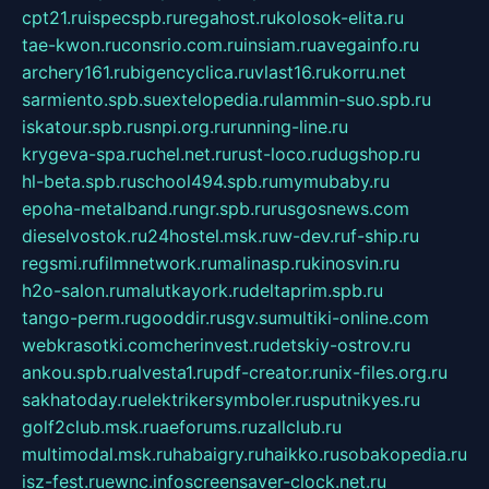
cpt21.ru
ispecspb.ru
regahost.ru
kolosok-elita.ru
tae-kwon.ru
consrio.com.ru
insiam.ru
avegainfo.ru
archery161.ru
bigencyclica.ru
vlast16.ru
korru.net
sarmiento.spb.su
extelopedia.ru
lammin-suo.spb.ru
iskatour.spb.ru
snpi.org.ru
running-line.ru
krygeva-spa.ru
chel.net.ru
rust-loco.ru
dugshop.ru
hl-beta.spb.ru
school494.spb.ru
mymubaby.ru
epoha-metalband.ru
ngr.spb.ru
rusgosnews.com
dieselvostok.ru
24hostel.msk.ru
w-dev.ru
f-ship.ru
regsmi.ru
filmnetwork.ru
malinasp.ru
kinosvin.ru
h2o-salon.ru
malutkayork.ru
deltaprim.spb.ru
tango-perm.ru
gooddir.ru
sgv.su
multiki-online.com
webkrasotki.com
cherinvest.ru
detskiy-ostrov.ru
ankou.spb.ru
alvesta1.ru
pdf-creator.ru
nix-files.org.ru
sakhatoday.ru
elektrikersymboler.ru
sputnikyes.ru
golf2club.msk.ru
aeforums.ru
zallclub.ru
multimodal.msk.ru
habaigry.ru
haikko.ru
sobakopedia.ru
isz-fest.ru
ewnc.info
screensaver-clock.net.ru