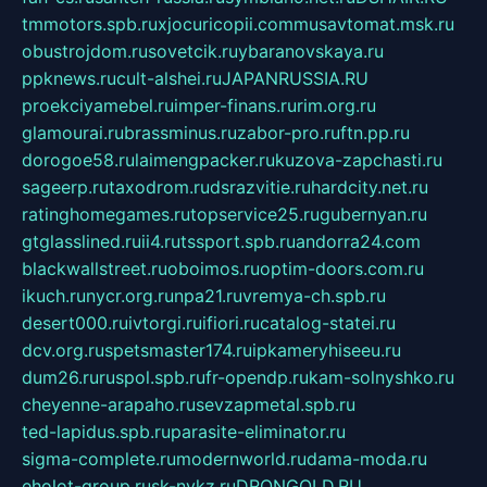
tmmotors.spb.ru
xjocuricopii.com
musavtomat.msk.ru
obustrojdom.ru
sovetcik.ru
ybaranovskaya.ru
ppknews.ru
cult-alshei.ru
JAPANRUSSIA.RU
proekciyamebel.ru
imper-finans.ru
rim.org.ru
glamourai.ru
brassminus.ru
zabor-pro.ru
ftn.pp.ru
dorogoe58.ru
laimengpacker.ru
kuzova-zapchasti.ru
sageerp.ru
taxodrom.ru
dsrazvitie.ru
hardcity.net.ru
ratinghomegames.ru
topservice25.ru
gubernyan.ru
gtglasslined.ru
ii4.ru
tssport.spb.ru
andorra24.com
blackwallstreet.ru
oboimos.ru
optim-doors.com.ru
ikuch.ru
nycr.org.ru
npa21.ru
vremya-ch.spb.ru
desert000.ru
ivtorgi.ru
ifiori.ru
catalog-statei.ru
dcv.org.ru
spetsmaster174.ru
ipkameryhiseeu.ru
dum26.ru
ruspol.spb.ru
fr-opendp.ru
kam-solnyshko.ru
cheyenne-arapaho.ru
sevzapmetal.spb.ru
ted-lapidus.spb.ru
parasite-eliminator.ru
sigma-complete.ru
modernworld.ru
dama-moda.ru
eholot-group.ru
sk-nvkz.ru
DRONGOLD.RU