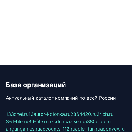
База организаций
Актуальный каталог компаний по всей России
133chel.ru
13autor-kolonka.ru
2864420.ru
2rich.ru
3-d-file.ru
3d-file.ru
a-cdc.ru
aalse.ru
a380club.ru
airgungames.ru
accounts-112.ru
adler-jun.ru
adonyev.ru