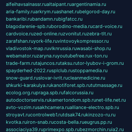
alfeihavsalnassr.ru
altaipant.ru
argentinamia.ru
aria-family.ru
arkrym.ru
ashanet.ru
belgorod-day.ru
bankaribi.ru
bandamn.ru
bigfatcc.ru
blagodarenie-spb.ru
borodino-media.ru
card-voice.ru
cardvoice.ru
zed-online.ru
zvonitut.ru
zebra-tlt.ru
zarafshan.ru
york-life.ru
vintovoykompressor.ru
vladivostok-map.ru
vlknrussia.ru
wasabi-shop.ru
webamator.ru
zaryna.ru
youtubefree.ru
x-ton.ru
trade-farm.ru
tajuncos.ru
taksu.ru
tor-lyubov-i-grom.ru
spayderhed-2022.ru
splclub.ru
stoppamedia.ru
snow-guard.ru
slovar-ivrit.ru
cleanmedicine.ru
shkurki-karakulya.ru
kanotiforet.spb.ru
tutmassage.ru
ecolog.org.ru
praga.spb.ru
falcorussia.ru
autodoctorservis.ru
kamertondom.spb.ru
net-life.net.ru
avto-vozim.ru
sakhcamera.ru
alliance-electro.spb.ru
stroyavt.ru
controlweb1.ru
tdsak74.ru
kinzozo-ru.ru
kvotka.ru
iron-snab.ru
costa-bella.ru
eugrus.pp.ru
associaciya39.ru
primexpo.spb.ru
bezmorchin.ru
ia2.ru