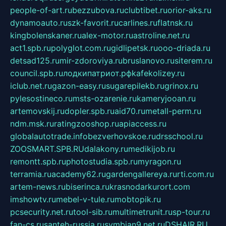
people-of-art.ru
bezzubova.ru
clubtibet.ru
orior-aks.ru
dynamoauto.ru
szk-favorit.ru
carlines.ru
flatnsk.ru
kingbolenskaner.ru
alex-motor.ru
astroline.net.ru
act1.spb.ru
polyglot.com.ru
gidlipetsk.ru
ooo-driada.ru
detsad125.ru
mir-zdoroviya.ru
bruslanovo.ru
siterem.ru
council.spb.ru
лодкипатриот.рф
kafekolizey.ru
iclub.net.ru
gazon-easy.ru
sugarepilekb.ru
grinox.ru
pylesostineco.ru
msts-ozarenie.ru
kameryjooan.ru
artemovskij.ru
dopler.spb.ru
aid70.ru
metall-perm.ru
ndm.msk.ru
ratingzooshop.ru
apiaccess.ru
globalautotrade.info
bezverhovskoe.ru
drsschool.ru
ZOOSMART.SPB.RU
dalakony.ru
medikijob.ru
remontt.spb.ru
photostudia.spb.ru
myragon.ru
terramia.ru
academy62.ru
gardengallereya.ru
rti.com.ru
artem-news.ru
biserinca.ru
krasnodarkurort.com
imshowtv.ru
mebel-v-tule.ru
mobtopik.ru
pcsecurity.net.ru
tool-sib.ru
multimetrunit.ru
sp-tour.ru
fan-cs.ru
santeh-russia.ru
symbian9.net.ru
DSHAIR.RU