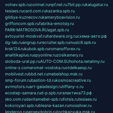
volnav.spb.ru
comnat.ru
npf.net.ru
7bit.pp.ru
kalugatur.ru
tesiaes.ru
card.com.ru
kazanka.spb.ru
gildiya-kuznecov.ru
kameryboavision.ru
griffoncom.spb.ru
fabrika-emotsiy.ru
PARK-MATROSOVA.RU
agat.spb.ru
avtoyurist-moskva1.ru
hardware.org.ru
схема-авто.рф
dg-lab.ru
angrup.ru
recruiter.spb.ru
music8.spb.ru
krsk124.ru
kubok.spb.ru
romanofforex.ru
analitikaplus.ru
spyonline.ru
zosikamery.ru
sloboda-ural.pp.ru
AUTO-COM.SU
hohota.net
alimy.ru
online-z.com
aromat-vostoka.ru
otdelkaexp.ru
mobilvest.ru
bbd.net.ru
mebelshop.msk.ru
smp-forum.ru
bastion-td.ru
kosmoscreative.ru
avrmotors.ru
art-galadesign.ru
tiffany-c.ru
ecostep-samara.ru
d-p.spb.ru
галактика73.рф
sko.com.ru
davitamebel-spb.ru
fotsis.ru
tesiaes.ru
kokoroyari.spb.ru
blesna-kazan.ru
mossilver.ru
lenderoq.ru
sergeydobrin.ru
tochkazvuka.msk.ru