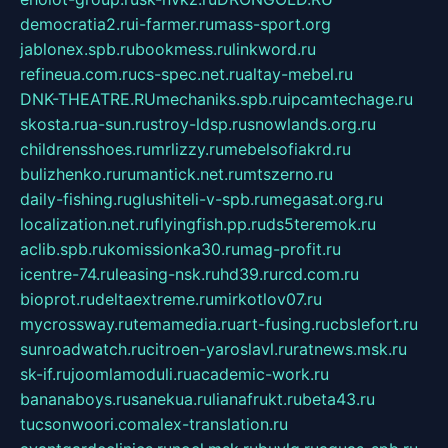
democratia2.ru
i-farmer.ru
mass-sport.org
jablonex.spb.ru
bookmess.ru
linkword.ru
refineua.com.ru
cs-spec.net.ru
altay-mebel.ru
DNK-THEATRE.RU
mechaniks.spb.ru
ipcamtechage.ru
skosta.ru
a-sun.ru
stroy-ldsp.ru
snowlands.org.ru
childrensshoes.ru
mrlizzy.ru
mebelsofiakrd.ru
bulizhenko.ru
rumantick.net.ru
mtszerno.ru
daily-fishing.ru
glushiteli-v-spb.ru
megasat.org.ru
localization.net.ru
flyingfish.pp.ru
ds5teremok.ru
aclib.spb.ru
komissionka30.ru
mag-profit.ru
icentre-74.ru
leasing-nsk.ru
hd39.ru
rcd.com.ru
bioprot.ru
deltaextreme.ru
mirkotlov07.ru
mycrossway.ru
temamedia.ru
art-fusing.ru
cbslefort.ru
sunroadwatch.ru
citroen-yaroslavl.ru
ratnews.msk.ru
sk-if.ru
joomlamoduli.ru
academic-work.ru
bananaboys.ru
sanekua.ru
lianafrukt.ru
beta43.ru
tucsonwoori.com
alex-translation.ru