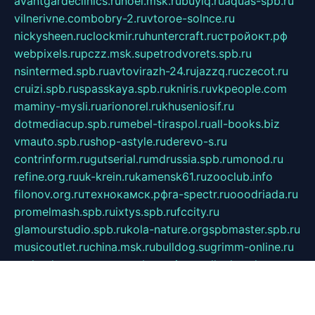
avantgardeclinics.ru
noel.msk.ru
buylq.ru
aquas-spb.ru
vilnerivne.com
bobry-2.ru
vtoroe-solnce.ru
nickysheen.ru
clockmir.ru
huntercraft.ru
стройокт.рф
webpixels.ru
pczz.msk.su
petrodvorets.spb.ru
nsintermed.spb.ru
avtovirazh-24.ru
jazzq.ru
czecot.ru
cruizi.spb.ru
spasskaya.spb.ru
kniris.ru
vkpeople.com
maminy-mysli.ru
arionorel.ru
khuseniosif.ru
dotmediacup.spb.ru
mebel-tiraspol.ru
all-books.biz
vmauto.spb.ru
shop-astyle.ru
derevo-s.ru
contrinform.ru
gutserial.ru
mdrussia.spb.ru
monod.ru
refine.org.ru
uk-krein.ru
kamensk61.ru
zooclub.info
filonov.org.ru
технокамск.рф
ra-spectr.ru
ooodriada.ru
promelmash.spb.ru
ixtys.spb.ru
fccity.ru
glamourstudio.spb.ru
kola-nature.org
spbmaster.spb.ru
musicoutlet.ru
china.msk.ru
bulldog.su
grimm-online.ru
outlander.net.ru
maga.spb.ru
anime-sell.ru
keseloy.ru
газприборсервис.рф
karmin.spb.ru
shekswood.ru
tischlermebel.ru
automall66.ru
mag-vladimir.ru