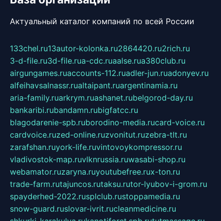
Актуальный каталог компаний по всей России
133chel.ru
13autor-kolonka.ru
2864420.ru
2rich.ru
3-d-file.ru
3d-file.ru
a-cdc.ru
aalse.ru
a380club.ru
airgungames.ru
accounts-112.ru
adler-jun.ru
adonyev.ru
alfeihavsalnassr.ru
altaipant.ru
argentinamia.ru
aria-family.ru
arkrym.ru
ashanet.ru
belgorod-day.ru
bankaribi.ru
bandamn.ru
bigfatcc.ru
blagodarenie-spb.ru
borodino-media.ru
card-voice.ru
cardvoice.ru
zed-online.ru
zvonitut.ru
zebra-tlt.ru
zarafshan.ru
york-life.ru
vintovoykompressor.ru
vladivostok-map.ru
vlknrussia.ru
wasabi-shop.ru
webamator.ru
zaryna.ru
youtubefree.ru
x-ton.ru
trade-farm.ru
tajuncos.ru
taksu.ru
tor-lyubov-i-grom.ru
spayderhed-2022.ru
splclub.ru
stoppamedia.ru
snow-guard.ru
slovar-ivrit.ru
cleanmedicine.ru
shkurki-karakulya.ru
kanotiforet.spb.ru
tutmassage.ru