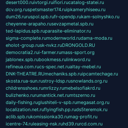
desert000.ru
ivtorgi.ru
ifiori.ru
catalog-statei.ru
dcv.org.ru
spetsmaster174.ru
ipkameryhiseeu.ru
dum26.ru
ruspol.spb.ru
fr-opendp.ru
kam-solnyshko.ru
cheyenne-arapaho.ru
sevzapmetal.spb.ru
ted-lapidus.spb.ru
parasite-eliminator.ru
sigma-complete.ru
modernworld.ru
dama-moda.ru
eholot-group.ru
sk-nvkz.ru
DRONGOLD.RU
democratia2.ru
i-farmer.ru
mass-sport.org
jablonex.spb.ru
bookmess.ru
linkword.ru
refineua.com.ru
cs-spec.net.ru
altay-mebel.ru
DNK-THEATRE.RU
mechaniks.spb.ru
ipcamtechage.ru
skosta.ru
a-sun.ru
stroy-ldsp.ru
snowlands.org.ru
childrensshoes.ru
mrlizzy.ru
mebelsofiakrd.ru
bulizhenko.ru
rumantick.net.ru
mtszerno.ru
daily-fishing.ru
glushiteli-v-spb.ru
megasat.org.ru
localization.net.ru
flyingfish.pp.ru
ds5teremok.ru
aclib.spb.ru
komissionka30.ru
mag-profit.ru
icentre-74.ru
leasing-nsk.ru
hd39.ru
rcd.com.ru