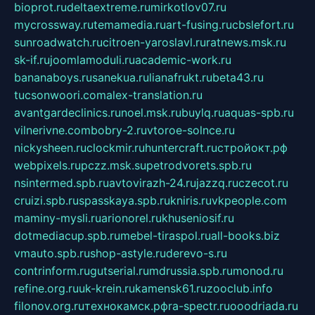
bioprot.ru
deltaextreme.ru
mirkotlov07.ru
mycrossway.ru
temamedia.ru
art-fusing.ru
cbslefort.ru
sunroadwatch.ru
citroen-yaroslavl.ru
ratnews.msk.ru
sk-if.ru
joomlamoduli.ru
academic-work.ru
bananaboys.ru
sanekua.ru
lianafrukt.ru
beta43.ru
tucsonwoori.com
alex-translation.ru
avantgardeclinics.ru
noel.msk.ru
buylq.ru
aquas-spb.ru
vilnerivne.com
bobry-2.ru
vtoroe-solnce.ru
nickysheen.ru
clockmir.ru
huntercraft.ru
стройокт.рф
webpixels.ru
pczz.msk.su
petrodvorets.spb.ru
nsintermed.spb.ru
avtovirazh-24.ru
jazzq.ru
czecot.ru
cruizi.spb.ru
spasskaya.spb.ru
kniris.ru
vkpeople.com
maminy-mysli.ru
arionorel.ru
khuseniosif.ru
dotmediacup.spb.ru
mebel-tiraspol.ru
all-books.biz
vmauto.spb.ru
shop-astyle.ru
derevo-s.ru
contrinform.ru
gutserial.ru
mdrussia.spb.ru
monod.ru
refine.org.ru
uk-krein.ru
kamensk61.ru
zooclub.info
filonov.org.ru
технокамск.рф
ra-spectr.ru
ooodriada.ru