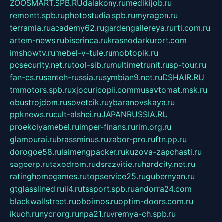
ZOOSMART.SPB.RU
dalakony.ru
medikijob.ru
remontt.spb.ru
photostudia.spb.ru
myragon.ru
terramia.ru
academy62.ru
gardengallereya.ru
rti.com.ru
artem-news.ru
biserinca.ru
krasnodarkurort.com
imshowtv.ru
mebel-v-tule.ru
mobtopik.ru
pcsecurity.net.ru
tool-sib.ru
multimetrunit.ru
sp-tour.ru
fan-cs.ru
santeh-russia.ru
symbian9.net.ru
DSHAIR.RU
tmmotors.spb.ru
xjocuricopii.com
musavtomat.msk.ru
obustrojdom.ru
sovetcik.ru
ybaranovskaya.ru
ppknews.ru
cult-alshei.ru
JAPANRUSSIA.RU
proekciyamebel.ru
imper-finans.ru
rim.org.ru
glamourai.ru
brassminus.ru
zabor-pro.ru
ftn.pp.ru
dorogoe58.ru
laimengpacker.ru
kuzova-zapchasti.ru
sageerp.ru
taxodrom.ru
dsrazvitie.ru
hardcity.net.ru
ratinghomegames.ru
topservice25.ru
gubernyan.ru
gtglasslined.ru
ii4.ru
tssport.spb.ru
andorra24.com
blackwallstreet.ru
oboimos.ru
optim-doors.com.ru
ikuch.ru
nycr.org.ru
npa21.ru
vremya-ch.spb.ru