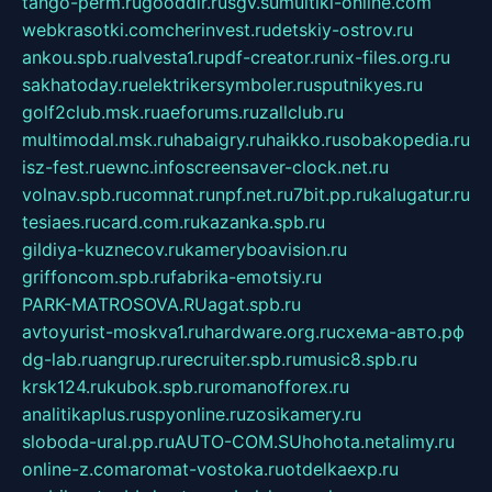
tango-perm.ru
gooddir.ru
sgv.su
multiki-online.com
webkrasotki.com
cherinvest.ru
detskiy-ostrov.ru
ankou.spb.ru
alvesta1.ru
pdf-creator.ru
nix-files.org.ru
sakhatoday.ru
elektrikersymboler.ru
sputnikyes.ru
golf2club.msk.ru
aeforums.ru
zallclub.ru
multimodal.msk.ru
habaigry.ru
haikko.ru
sobakopedia.ru
isz-fest.ru
ewnc.info
screensaver-clock.net.ru
volnav.spb.ru
comnat.ru
npf.net.ru
7bit.pp.ru
kalugatur.ru
tesiaes.ru
card.com.ru
kazanka.spb.ru
gildiya-kuznecov.ru
kameryboavision.ru
griffoncom.spb.ru
fabrika-emotsiy.ru
PARK-MATROSOVA.RU
agat.spb.ru
avtoyurist-moskva1.ru
hardware.org.ru
схема-авто.рф
dg-lab.ru
angrup.ru
recruiter.spb.ru
music8.spb.ru
krsk124.ru
kubok.spb.ru
romanofforex.ru
analitikaplus.ru
spyonline.ru
zosikamery.ru
sloboda-ural.pp.ru
AUTO-COM.SU
hohota.net
alimy.ru
online-z.com
aromat-vostoka.ru
otdelkaexp.ru