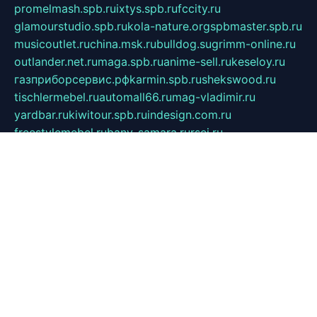
promelmash.spb.ru
ixtys.spb.ru
fccity.ru
glamourstudio.spb.ru
kola-nature.org
spbmaster.spb.ru
musicoutlet.ru
china.msk.ru
bulldog.su
grimm-online.ru
outlander.net.ru
maga.spb.ru
anime-sell.ru
keseloy.ru
газприборсервис.рф
karmin.spb.ru
shekswood.ru
tischlermebel.ru
automall66.ru
mag-vladimir.ru
yardbar.ru
kiwitour.spb.ru
indesign.com.ru
freestylemebel.ru
bany-samara.ru
rsei.ru
naidisvoyput.ru
mgsn-invest.ru
ipkamerasannce.ru
alicante-house.ru
ibelka74.ru
cozyhouse.info
vlkargalev-studio.ru
700mb.ru
figura-ufa.ru
alina-live.ru
belarusiannews.ru
womenknow.ru
dos-vniimk.ru
sega.net.ru
dv.net.ru
phenomenonsofhistory.com
telesputnik.net.ru
wall.pp.ru
pylesosroidmi.ru
gtc-clan.ru
cligs.ru
bibikazap.ru
popova.org.ru
netwhistler.spb.ru
bellvil.ru
bonzon.ru
iss-vladik.ru
defiparis.net.ru
las-gryzas.ru
amku.ru
electednews.spb.ru
feather.org.ru
spar72.ru
tankiigri.ru