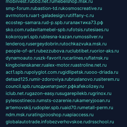
mobilvest.ru
bbd.net.ru
mebelshop.msk.ru
smp-forum.ru
bastion-td.ru
kosmoscreative.ru
avrmotors.ru
art-galadesign.ru
tiffany-c.ru
ecostep-samara.ru
d-p.spb.ru
галактика73.рф
sko.com.ru
davitamebel-spb.ru
fotsis.ru
tesiaes.ru
kokoroyari.spb.ru
blesna-kazan.ru
mossilver.ru
lenderoq.ru
sergeydobrin.ru
tochkazvuka.msk.ru
people-of-art.ru
bezzubova.ru
clubtibet.ru
orior-aks.ru
dynamoauto.ru
szk-favorit.ru
carlines.ru
flatnsk.ru
kingbolenskaner.ru
alex-motor.ru
astroline.net.ru
act1.spb.ru
polyglot.com.ru
gidlipetsk.ru
ooo-driada.ru
detsad125.ru
mir-zdoroviya.ru
bruslanovo.ru
siterem.ru
council.spb.ru
лодкипатриот.рф
kafekolizey.ru
iclub.net.ru
gazon-easy.ru
sugarepilekb.ru
grinox.ru
pylesostineco.ru
msts-ozarenie.ru
kameryjooan.ru
artemovskij.ru
dopler.spb.ru
aid70.ru
metall-perm.ru
ndm.msk.ru
ratingzooshop.ru
apiaccess.ru
globalautotrade.info
bezverhovskoe.ru
drsschool.ru