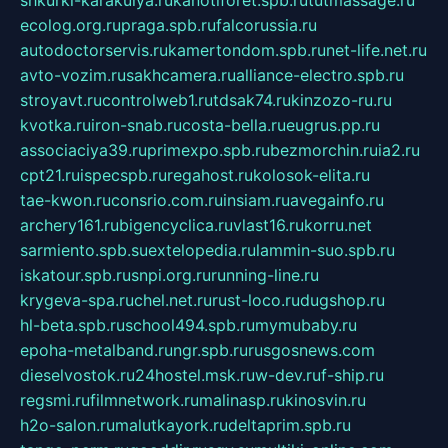
ecolog.org.ru
praga.spb.ru
falcorussia.ru
autodoctorservis.ru
kamertondom.spb.ru
net-life.net.ru
avto-vozim.ru
sakhcamera.ru
alliance-electro.spb.ru
stroyavt.ru
controlweb1.ru
tdsak74.ru
kinzozo-ru.ru
kvotka.ru
iron-snab.ru
costa-bella.ru
eugrus.pp.ru
associaciya39.ru
primexpo.spb.ru
bezmorchin.ru
ia2.ru
cpt21.ru
ispecspb.ru
regahost.ru
kolosok-elita.ru
tae-kwon.ru
consrio.com.ru
insiam.ru
avegainfo.ru
archery161.ru
bigencyclica.ru
vlast16.ru
korru.net
sarmiento.spb.su
extelopedia.ru
lammin-suo.spb.ru
iskatour.spb.ru
snpi.org.ru
running-line.ru
krygeva-spa.ru
chel.net.ru
rust-loco.ru
dugshop.ru
hl-beta.spb.ru
school494.spb.ru
mymubaby.ru
epoha-metalband.ru
ngr.spb.ru
rusgosnews.com
dieselvostok.ru
24hostel.msk.ru
w-dev.ru
f-ship.ru
regsmi.ru
filmnetwork.ru
malinasp.ru
kinosvin.ru
h2o-salon.ru
malutkayork.ru
deltaprim.spb.ru