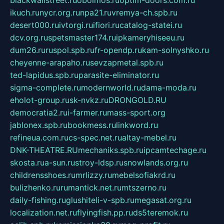
ikuch.ru
nycr.org.ru
npa21.ru
vremya-ch.spb.ru
desert000.ru
ivtorgi.ru
ifiori.ru
catalog-statei.ru
dcv.org.ru
spetsmaster174.ru
ipkameryhiseeu.ru
dum26.ru
ruspol.spb.ru
fr-opendp.ru
kam-solnyshko.ru
cheyenne-arapaho.ru
sevzapmetal.spb.ru
ted-lapidus.spb.ru
parasite-eliminator.ru
sigma-complete.ru
modernworld.ru
dama-moda.ru
eholot-group.ru
sk-nvkz.ru
DRONGOLD.RU
democratia2.ru
i-farmer.ru
mass-sport.org
jablonex.spb.ru
bookmess.ru
linkword.ru
refineua.com.ru
cs-spec.net.ru
altay-mebel.ru
DNK-THEATRE.RU
mechaniks.spb.ru
ipcamtechage.ru
skosta.ru
a-sun.ru
stroy-ldsp.ru
snowlands.org.ru
childrensshoes.ru
mrlizzy.ru
mebelsofiakrd.ru
bulizhenko.ru
rumantick.net.ru
mtszerno.ru
daily-fishing.ru
glushiteli-v-spb.ru
megasat.org.ru
localization.net.ru
flyingfish.pp.ru
ds5teremok.ru