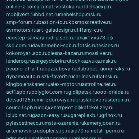
online-z.com
aromat-vostoka.ru
otdelkaexp.ru
mobilvest.ru
bbd.net.ru
mebelshop.msk.ru
smp-forum.ru
bastion-td.ru
kosmoscreative.ru
avrmotors.ru
art-galadesign.ru
tiffany-c.ru
ecostep-samara.ru
d-p.spb.ru
галактика73.рф
sko.com.ru
davitamebel-spb.ru
fotsis.ru
tesiaes.ru
kokoroyari.spb.ru
blesna-kazan.ru
mossilver.ru
lenderoq.ru
sergeydobrin.ru
tochkazvuka.msk.ru
people-of-art.ru
bezzubova.ru
clubtibet.ru
orior-aks.ru
dynamoauto.ru
szk-favorit.ru
carlines.ru
flatnsk.ru
kingbolenskaner.ru
alex-motor.ru
astroline.net.ru
act1.spb.ru
polyglot.com.ru
gidlipetsk.ru
ooo-driada.ru
detsad125.ru
mir-zdoroviya.ru
bruslanovo.ru
siterem.ru
council.spb.ru
лодкипатриот.рф
kafekolizey.ru
iclub.net.ru
gazon-easy.ru
sugarepilekb.ru
grinox.ru
pylesostineco.ru
msts-ozarenie.ru
kameryjooan.ru
artemovskij.ru
dopler.spb.ru
aid70.ru
metall-perm.ru
ndm.msk.ru
ratingzooshop.ru
apiaccess.ru