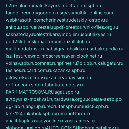
h2o-salon.ru
malutkayork.ru
deltaprim.spb.ru
tango-perm.ru
gooddir.ru
sgv.su
multiki-online.com
webkrasotki.com
cherinvest.ru
detskiy-ostrov.ru
ankou.spb.ru
alvesta1.ru
pdf-creator.ru
nix-files.org.ru
sakhatoday.ru
elektrikersymboler.ru
sputnikyes.ru
golf2club.msk.ru
aeforums.ru
zallclub.ru
multimodal.msk.ru
habaigry.ru
haikko.ru
sobakopedia.ru
isz-fest.ru
ewnc.info
screensaver-clock.net.ru
volnav.spb.ru
comnat.ru
npf.net.ru
7bit.pp.ru
kalugatur.ru
tesiaes.ru
card.com.ru
kazanka.spb.ru
gildiya-kuznecov.ru
kameryboavision.ru
griffoncom.spb.ru
fabrika-emotsiy.ru
PARK-MATROSOVA.RU
agat.spb.ru
avtoyurist-moskva1.ru
hardware.org.ru
схема-авто.рф
dg-lab.ru
angrup.ru
recruiter.spb.ru
music8.spb.ru
krsk124.ru
kubok.spb.ru
romanofforex.ru
analitikaplus.ru
spyonline.ru
zosikamery.ru
sloboda-ural.pp.ru
AUTO-COM.SU
hohota.net
alimy.ru