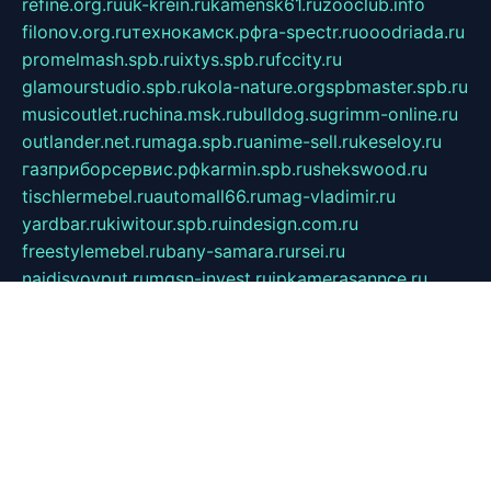
refine.org.ru
uk-krein.ru
kamensk61.ru
zooclub.info
filonov.org.ru
технокамск.рф
ra-spectr.ru
ooodriada.ru
promelmash.spb.ru
ixtys.spb.ru
fccity.ru
glamourstudio.spb.ru
kola-nature.org
spbmaster.spb.ru
musicoutlet.ru
china.msk.ru
bulldog.su
grimm-online.ru
outlander.net.ru
maga.spb.ru
anime-sell.ru
keseloy.ru
газприборсервис.рф
karmin.spb.ru
shekswood.ru
tischlermebel.ru
automall66.ru
mag-vladimir.ru
yardbar.ru
kiwitour.spb.ru
indesign.com.ru
freestylemebel.ru
bany-samara.ru
rsei.ru
naidisvoyput.ru
mgsn-invest.ru
ipkamerasannce.ru
alicante-house.ru
ibelka74.ru
cozyhouse.info
vlkargalev-studio.ru
700mb.ru
figura-ufa.ru
alina-live.ru
belarusiannews.ru
womenknow.ru
dos-vniimk.ru
sega.net.ru
dv.net.ru
phenomenonsofhistory.com
telesputnik.net.ru
wall.pp.ru
pylesosroidmi.ru
gtc-clan.ru
cligs.ru
bibikazap.ru
popova.org.ru
netwhistler.spb.ru
bellvil.ru
bonzon.ru
iss-vladik.ru