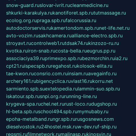
snow-guard.ru
slovar-ivrit.ru
cleanmedicine.ru
shkurki-karakulya.ru
kanotiforet.spb.ru
tutmassage.ru
ecolog.org.ru
praga.spb.ru
falcorussia.ru
autodoctorservis.ru
kamertondom.spb.ru
net-life.net.ru
avto-vozim.ru
sakhcamera.ru
alliance-electro.spb.ru
stroyavt.ru
controlweb1.ru
tdsak74.ru
kinzozo-ru.ru
kvotka.ru
iron-snab.ru
costa-bella.ru
eugrus.pp.ru
associaciya39.ru
primexpo.spb.ru
bezmorchin.ru
ia2.ru
cpt21.ru
ispecspb.ru
regahost.ru
kolosok-elita.ru
tae-kwon.ru
consrio.com.ru
insiam.ru
avegainfo.ru
archery161.ru
bigencyclica.ru
vlast16.ru
korru.net
sarmiento.spb.su
extelopedia.ru
lammin-suo.spb.ru
iskatour.spb.ru
snpi.org.ru
running-line.ru
krygeva-spa.ru
chel.net.ru
rust-loco.ru
dugshop.ru
hl-beta.spb.ru
school494.spb.ru
mymubaby.ru
epoha-metalband.ru
ngr.spb.ru
rusgosnews.com
dieselvostok.ru
24hostel.msk.ru
w-dev.ru
f-ship.ru
regsmi.ru
filmnetwork.ru
malinasp.ru
kinosvin.ru