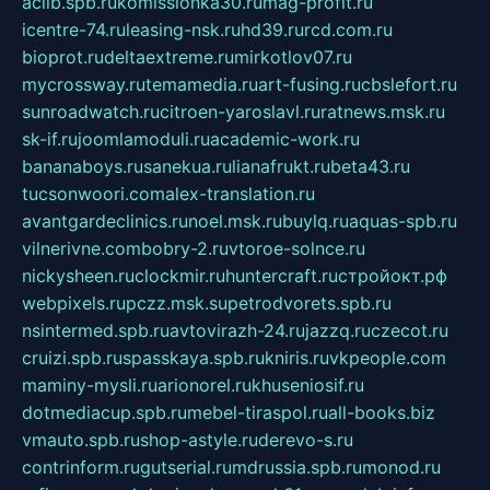
aclib.spb.ru
komissionka30.ru
mag-profit.ru
icentre-74.ru
leasing-nsk.ru
hd39.ru
rcd.com.ru
bioprot.ru
deltaextreme.ru
mirkotlov07.ru
mycrossway.ru
temamedia.ru
art-fusing.ru
cbslefort.ru
sunroadwatch.ru
citroen-yaroslavl.ru
ratnews.msk.ru
sk-if.ru
joomlamoduli.ru
academic-work.ru
bananaboys.ru
sanekua.ru
lianafrukt.ru
beta43.ru
tucsonwoori.com
alex-translation.ru
avantgardeclinics.ru
noel.msk.ru
buylq.ru
aquas-spb.ru
vilnerivne.com
bobry-2.ru
vtoroe-solnce.ru
nickysheen.ru
clockmir.ru
huntercraft.ru
стройокт.рф
webpixels.ru
pczz.msk.su
petrodvorets.spb.ru
nsintermed.spb.ru
avtovirazh-24.ru
jazzq.ru
czecot.ru
cruizi.spb.ru
spasskaya.spb.ru
kniris.ru
vkpeople.com
maminy-mysli.ru
arionorel.ru
khuseniosif.ru
dotmediacup.spb.ru
mebel-tiraspol.ru
all-books.biz
vmauto.spb.ru
shop-astyle.ru
derevo-s.ru
contrinform.ru
gutserial.ru
mdrussia.spb.ru
monod.ru