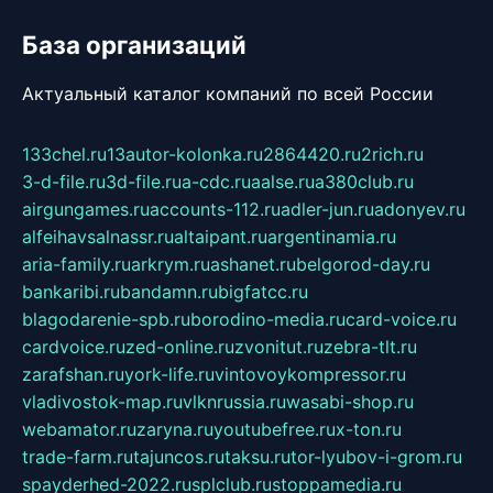
База организаций
Актуальный каталог компаний по всей России
133chel.ru
13autor-kolonka.ru
2864420.ru
2rich.ru
3-d-file.ru
3d-file.ru
a-cdc.ru
aalse.ru
a380club.ru
airgungames.ru
accounts-112.ru
adler-jun.ru
adonyev.ru
alfeihavsalnassr.ru
altaipant.ru
argentinamia.ru
aria-family.ru
arkrym.ru
ashanet.ru
belgorod-day.ru
bankaribi.ru
bandamn.ru
bigfatcc.ru
blagodarenie-spb.ru
borodino-media.ru
card-voice.ru
cardvoice.ru
zed-online.ru
zvonitut.ru
zebra-tlt.ru
zarafshan.ru
york-life.ru
vintovoykompressor.ru
vladivostok-map.ru
vlknrussia.ru
wasabi-shop.ru
webamator.ru
zaryna.ru
youtubefree.ru
x-ton.ru
trade-farm.ru
tajuncos.ru
taksu.ru
tor-lyubov-i-grom.ru
spayderhed-2022.ru
splclub.ru
stoppamedia.ru