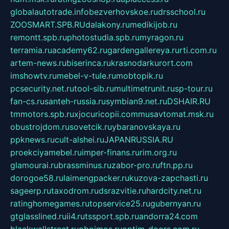
globalautotrade.info
bezverhovskoe.ru
drsschool.ru
ZOOSMART.SPB.RU
dalakony.ru
medikijob.ru
remontt.spb.ru
photostudia.spb.ru
myragon.ru
terramia.ru
academy62.ru
gardengallereya.ru
rti.com.ru
artem-news.ru
biserinca.ru
krasnodarkurort.com
imshowtv.ru
mebel-v-tule.ru
mobtopik.ru
pcsecurity.net.ru
tool-sib.ru
multimetrunit.ru
sp-tour.ru
fan-cs.ru
santeh-russia.ru
symbian9.net.ru
DSHAIR.RU
tmmotors.spb.ru
xjocuricopii.com
musavtomat.msk.ru
obustrojdom.ru
sovetcik.ru
ybaranovskaya.ru
ppknews.ru
cult-alshei.ru
JAPANRUSSIA.RU
proekciyamebel.ru
imper-finans.ru
rim.org.ru
glamourai.ru
brassminus.ru
zabor-pro.ru
ftn.pp.ru
dorogoe58.ru
laimengpacker.ru
kuzova-zapchasti.ru
sageerp.ru
taxodrom.ru
dsrazvitie.ru
hardcity.net.ru
ratinghomegames.ru
topservice25.ru
gubernyan.ru
gtglasslined.ru
ii4.ru
tssport.spb.ru
andorra24.com
blackwallstreet.ru
oboimos.ru
optim-doors.com.ru