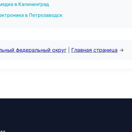
медиа в Калининград
лектроника в Петрозаводск
альный федеральный округ
|
Главная страница
→
сии