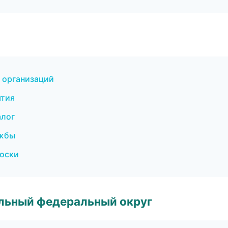
 организаций
ятия
алог
ужбы
доски
альный федеральный округ