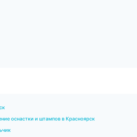
ск
ение оснастки и штампов в Красноярск
льчик