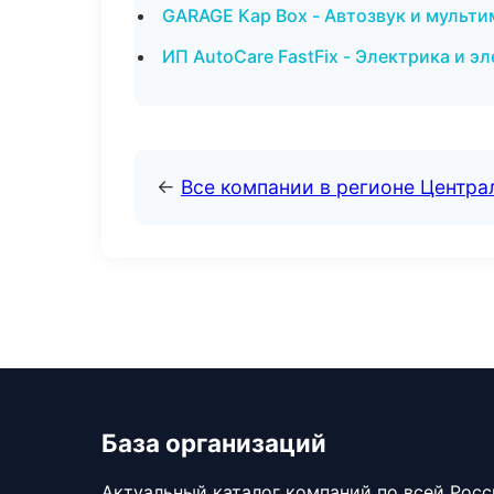
GARAGE Кар Box - Автозвук и мульти
ИП AutoCare FastFix - Электрика и э
←
Все компании в регионе Центр
База организаций
Актуальный каталог компаний по всей Рос