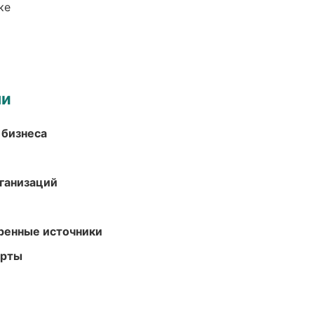
ке
ми
 бизнеса
ганизаций
еренные источники
арты