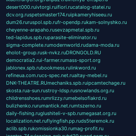
desert000.ru
ivtorgi.ru
ifiori.ru
catalog-statei.ru
dcv.org.ru
spetsmaster174.ru
ipkameryhiseeu.ru
dum26.ru
ruspol.spb.ru
fr-opendp.ru
kam-solnyshko.ru
cheyenne-arapaho.ru
sevzapmetal.spb.ru
ted-lapidus.spb.ru
parasite-eliminator.ru
sigma-complete.ru
modernworld.ru
dama-moda.ru
eholot-group.ru
sk-nvkz.ru
DRONGOLD.RU
democratia2.ru
i-farmer.ru
mass-sport.org
jablonex.spb.ru
bookmess.ru
linkword.ru
refineua.com.ru
cs-spec.net.ru
altay-mebel.ru
DNK-THEATRE.RU
mechaniks.spb.ru
ipcamtechage.ru
skosta.ru
a-sun.ru
stroy-ldsp.ru
snowlands.org.ru
childrensshoes.ru
mrlizzy.ru
mebelsofiakrd.ru
bulizhenko.ru
rumantick.net.ru
mtszerno.ru
daily-fishing.ru
glushiteli-v-spb.ru
megasat.org.ru
localization.net.ru
flyingfish.pp.ru
ds5teremok.ru
aclib.spb.ru
komissionka30.ru
mag-profit.ru
icentre-74.ru
leasing-nsk.ru
hd39.ru
rcd.com.ru