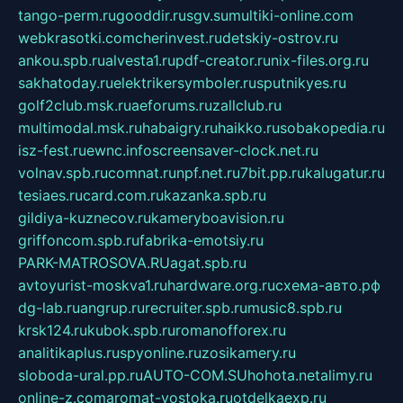
tango-perm.ru
gooddir.ru
sgv.su
multiki-online.com
webkrasotki.com
cherinvest.ru
detskiy-ostrov.ru
ankou.spb.ru
alvesta1.ru
pdf-creator.ru
nix-files.org.ru
sakhatoday.ru
elektrikersymboler.ru
sputnikyes.ru
golf2club.msk.ru
aeforums.ru
zallclub.ru
multimodal.msk.ru
habaigry.ru
haikko.ru
sobakopedia.ru
isz-fest.ru
ewnc.info
screensaver-clock.net.ru
volnav.spb.ru
comnat.ru
npf.net.ru
7bit.pp.ru
kalugatur.ru
tesiaes.ru
card.com.ru
kazanka.spb.ru
gildiya-kuznecov.ru
kameryboavision.ru
griffoncom.spb.ru
fabrika-emotsiy.ru
PARK-MATROSOVA.RU
agat.spb.ru
avtoyurist-moskva1.ru
hardware.org.ru
схема-авто.рф
dg-lab.ru
angrup.ru
recruiter.spb.ru
music8.spb.ru
krsk124.ru
kubok.spb.ru
romanofforex.ru
analitikaplus.ru
spyonline.ru
zosikamery.ru
sloboda-ural.pp.ru
AUTO-COM.SU
hohota.net
alimy.ru
online-z.com
aromat-vostoka.ru
otdelkaexp.ru