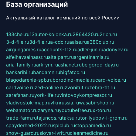
База организаций
Актуальный каталог компаний по всей России
133chel.ru
13autor-kolonka.ru
2864420.ru
2rich.ru
3-d-file.ru
3d-file.ru
a-cdc.ru
aalse.ru
a380club.ru
airgungames.ru
accounts-112.ru
adler-jun.ru
adonyev.ru
alfeihavsalnassr.ru
altaipant.ru
argentinamia.ru
aria-family.ru
arkrym.ru
ashanet.ru
belgorod-day.ru
bankaribi.ru
bandamn.ru
bigfatcc.ru
blagodarenie-spb.ru
borodino-media.ru
card-voice.ru
cardvoice.ru
zed-online.ru
zvonitut.ru
zebra-tlt.ru
zarafshan.ru
york-life.ru
vintovoykompressor.ru
vladivostok-map.ru
vlknrussia.ru
wasabi-shop.ru
webamator.ru
zaryna.ru
youtubefree.ru
x-ton.ru
trade-farm.ru
tajuncos.ru
taksu.ru
tor-lyubov-i-grom.ru
spayderhed-2022.ru
splclub.ru
stoppamedia.ru
snow-guard.ru
slovar-ivrit.ru
cleanmedicine.ru