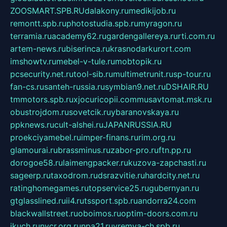
ZOOSMART.SPB.RU
dalakony.ru
medikijob.ru
remontt.spb.ru
photostudia.spb.ru
myragon.ru
terramia.ru
academy62.ru
gardengallereya.ru
rti.com.ru
artem-news.ru
biserinca.ru
krasnodarkurort.com
imshowtv.ru
mebel-v-tule.ru
mobtopik.ru
pcsecurity.net.ru
tool-sib.ru
multimetrunit.ru
sp-tour.ru
fan-cs.ru
santeh-russia.ru
symbian9.net.ru
DSHAIR.RU
tmmotors.spb.ru
xjocuricopii.com
musavtomat.msk.ru
obustrojdom.ru
sovetcik.ru
ybaranovskaya.ru
ppknews.ru
cult-alshei.ru
JAPANRUSSIA.RU
proekciyamebel.ru
imper-finans.ru
rim.org.ru
glamourai.ru
brassminus.ru
zabor-pro.ru
ftn.pp.ru
dorogoe58.ru
laimengpacker.ru
kuzova-zapchasti.ru
sageerp.ru
taxodrom.ru
dsrazvitie.ru
hardcity.net.ru
ratinghomegames.ru
topservice25.ru
gubernyan.ru
gtglasslined.ru
ii4.ru
tssport.spb.ru
andorra24.com
blackwallstreet.ru
oboimos.ru
optim-doors.com.ru
ikuch.ru
nycr.org.ru
npa21.ru
vremya-ch.spb.ru