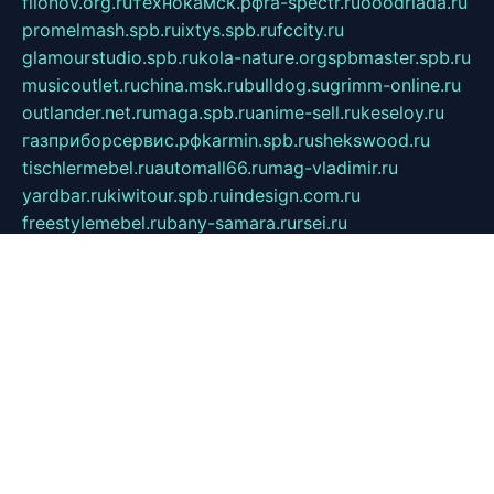
filonov.org.ru
технокамск.рф
ra-spectr.ru
ooodriada.ru
promelmash.spb.ru
ixtys.spb.ru
fccity.ru
glamourstudio.spb.ru
kola-nature.org
spbmaster.spb.ru
musicoutlet.ru
china.msk.ru
bulldog.su
grimm-online.ru
outlander.net.ru
maga.spb.ru
anime-sell.ru
keseloy.ru
газприборсервис.рф
karmin.spb.ru
shekswood.ru
tischlermebel.ru
automall66.ru
mag-vladimir.ru
yardbar.ru
kiwitour.spb.ru
indesign.com.ru
freestylemebel.ru
bany-samara.ru
rsei.ru
naidisvoyput.ru
mgsn-invest.ru
ipkamerasannce.ru
alicante-house.ru
ibelka74.ru
cozyhouse.info
vlkargalev-studio.ru
700mb.ru
figura-ufa.ru
alina-live.ru
belarusiannews.ru
womenknow.ru
dos-vniimk.ru
sega.net.ru
dv.net.ru
phenomenonsofhistory.com
telesputnik.net.ru
wall.pp.ru
pylesosroidmi.ru
gtc-clan.ru
cligs.ru
bibikazap.ru
popova.org.ru
netwhistler.spb.ru
bellvil.ru
bonzon.ru
iss-vladik.ru
defiparis.net.ru
las-gryzas.ru
amku.ru