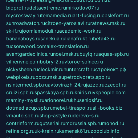
bioprot.ru
deltaextreme.ru
mirkotlov07.ru
mycrossway.ru
temamedia.ru
art-fusing.ru
cbslefort.ru
sunroadwatch.ru
citroen-yaroslavl.ru
ratnews.msk.ru
sk-if.ru
joomlamoduli.ru
academic-work.ru
bananaboys.ru
sanekua.ru
lianafrukt.ru
beta43.ru
tucsonwoori.com
alex-translation.ru
avantgardeclinics.ru
noel.msk.ru
buylq.ru
aquas-spb.ru
vilnerivne.com
bobry-2.ru
vtoroe-solnce.ru
nickysheen.ru
clockmir.ru
huntercraft.ru
стройокт.рф
webpixels.ru
pczz.msk.su
petrodvorets.spb.ru
nsintermed.spb.ru
avtovirazh-24.ru
jazzq.ru
czecot.ru
cruizi.spb.ru
spasskaya.spb.ru
kniris.ru
vkpeople.com
maminy-mysli.ru
arionorel.ru
khuseniosif.ru
dotmediacup.spb.ru
mebel-tiraspol.ru
all-books.biz
vmauto.spb.ru
shop-astyle.ru
derevo-s.ru
contrinform.ru
gutserial.ru
mdrussia.spb.ru
monod.ru
refine.org.ru
uk-krein.ru
kamensk61.ru
zooclub.info