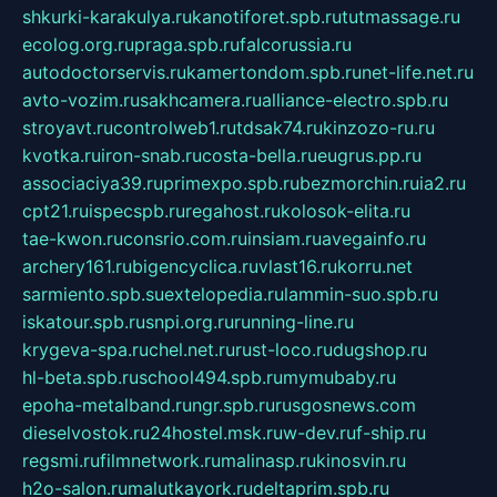
shkurki-karakulya.ru
kanotiforet.spb.ru
tutmassage.ru
ecolog.org.ru
praga.spb.ru
falcorussia.ru
autodoctorservis.ru
kamertondom.spb.ru
net-life.net.ru
avto-vozim.ru
sakhcamera.ru
alliance-electro.spb.ru
stroyavt.ru
controlweb1.ru
tdsak74.ru
kinzozo-ru.ru
kvotka.ru
iron-snab.ru
costa-bella.ru
eugrus.pp.ru
associaciya39.ru
primexpo.spb.ru
bezmorchin.ru
ia2.ru
cpt21.ru
ispecspb.ru
regahost.ru
kolosok-elita.ru
tae-kwon.ru
consrio.com.ru
insiam.ru
avegainfo.ru
archery161.ru
bigencyclica.ru
vlast16.ru
korru.net
sarmiento.spb.su
extelopedia.ru
lammin-suo.spb.ru
iskatour.spb.ru
snpi.org.ru
running-line.ru
krygeva-spa.ru
chel.net.ru
rust-loco.ru
dugshop.ru
hl-beta.spb.ru
school494.spb.ru
mymubaby.ru
epoha-metalband.ru
ngr.spb.ru
rusgosnews.com
dieselvostok.ru
24hostel.msk.ru
w-dev.ru
f-ship.ru
regsmi.ru
filmnetwork.ru
malinasp.ru
kinosvin.ru
h2o-salon.ru
malutkayork.ru
deltaprim.spb.ru