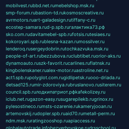
mobilvest.ru
bbd.net.ru
mebelshop.msk.ru
smp-forum.ru
bastion-td.ru
kosmoscreative.ru
avrmotors.ru
art-galadesign.ru
tiffany-c.ru
ecostep-samara.ru
d-p.spb.ru
галактика73.рф
sko.com.ru
davitamebel-spb.ru
fotsis.ru
tesiaes.ru
kokoroyari.spb.ru
blesna-kazan.ru
mossilver.ru
lenderoq.ru
sergeydobrin.ru
tochkazvuka.msk.ru
people-of-art.ru
bezzubova.ru
clubtibet.ru
orior-aks.ru
dynamoauto.ru
szk-favorit.ru
carlines.ru
flatnsk.ru
kingbolenskaner.ru
alex-motor.ru
astroline.net.ru
act1.spb.ru
polyglot.com.ru
gidlipetsk.ru
ooo-driada.ru
detsad125.ru
mir-zdoroviya.ru
bruslanovo.ru
siterem.ru
council.spb.ru
лодкипатриот.рф
kafekolizey.ru
iclub.net.ru
gazon-easy.ru
sugarepilekb.ru
grinox.ru
pylesostineco.ru
msts-ozarenie.ru
kameryjooan.ru
artemovskij.ru
dopler.spb.ru
aid70.ru
metall-perm.ru
ndm.msk.ru
ratingzooshop.ru
apiaccess.ru
globalautotrade.info
bezverhovskoe.ru
drsschool.ru