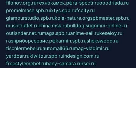
filonov.org.ru
технокамск.рф
ra-spectr.ru
ooodriada.ru
promelmash.spb.ru
ixtys.spb.ru
fccity.ru
glamourstudio.spb.ru
kola-nature.org
spbmaster.spb.ru
musicoutlet.ru
china.msk.ru
bulldog.su
grimm-online.ru
outlander.net.ru
maga.spb.ru
anime-sell.ru
keseloy.ru
газприборсервис.рф
karmin.spb.ru
shekswood.ru
tischlermebel.ru
automall66.ru
mag-vladimir.ru
yardbar.ru
kiwitour.spb.ru
indesign.com.ru
freestylemebel.ru
bany-samara.ru
rsei.ru
naidisvoyput.ru
mgsn-invest.ru
ipkamerasannce.ru
alicante-house.ru
ibelka74.ru
cozyhouse.info
vlkargalev-studio.ru
700mb.ru
figura-ufa.ru
alina-live.ru
belarusiannews.ru
womenknow.ru
dos-vniimk.ru
sega.net.ru
dv.net.ru
phenomenonsofhistory.com
telesputnik.net.ru
wall.pp.ru
pylesosroidmi.ru
gtc-clan.ru
cligs.ru
bibikazap.ru
popova.org.ru
netwhistler.spb.ru
bellvil.ru
bonzon.ru
iss-vladik.ru
defiparis.net.ru
las-gryzas.ru
amku.ru