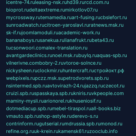
icentre-74.ru
leasing-nsk.ru
hd39.ru
rcd.com.ru
bioprot.ru
deltaextreme.ru
mirkotlov07.ru
mycrossway.ru
temamedia.ru
art-fusing.ru
cbslefort.ru
sunroadwatch.ru
citroen-yaroslavl.ru
ratnews.msk.ru
sk-if.ru
joomlamoduli.ru
academic-work.ru
bananaboys.ru
sanekua.ru
lianafrukt.ru
beta43.ru
tucsonwoori.com
alex-translation.ru
avantgardeclinics.ru
noel.msk.ru
buylq.ru
aquas-spb.ru
vilnerivne.com
bobry-2.ru
vtoroe-solnce.ru
nickysheen.ru
clockmir.ru
huntercraft.ru
стройокт.рф
webpixels.ru
pczz.msk.su
petrodvorets.spb.ru
nsintermed.spb.ru
avtovirazh-24.ru
jazzq.ru
czecot.ru
cruizi.spb.ru
spasskaya.spb.ru
kniris.ru
vkpeople.com
maminy-mysli.ru
arionorel.ru
khuseniosif.ru
dotmediacup.spb.ru
mebel-tiraspol.ru
all-books.biz
vmauto.spb.ru
shop-astyle.ru
derevo-s.ru
contrinform.ru
gutserial.ru
mdrussia.spb.ru
monod.ru
refine.org.ru
uk-krein.ru
kamensk61.ru
zooclub.info