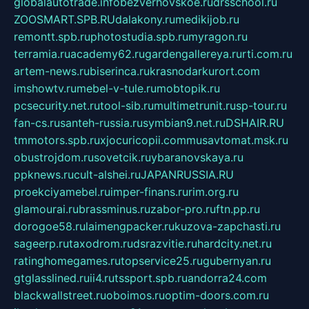
globalautotrade.info
bezverhovskoe.ru
drsschool.ru
ZOOSMART.SPB.RU
dalakony.ru
medikijob.ru
remontt.spb.ru
photostudia.spb.ru
myragon.ru
terramia.ru
academy62.ru
gardengallereya.ru
rti.com.ru
artem-news.ru
biserinca.ru
krasnodarkurort.com
imshowtv.ru
mebel-v-tule.ru
mobtopik.ru
pcsecurity.net.ru
tool-sib.ru
multimetrunit.ru
sp-tour.ru
fan-cs.ru
santeh-russia.ru
symbian9.net.ru
DSHAIR.RU
tmmotors.spb.ru
xjocuricopii.com
musavtomat.msk.ru
obustrojdom.ru
sovetcik.ru
ybaranovskaya.ru
ppknews.ru
cult-alshei.ru
JAPANRUSSIA.RU
proekciyamebel.ru
imper-finans.ru
rim.org.ru
glamourai.ru
brassminus.ru
zabor-pro.ru
ftn.pp.ru
dorogoe58.ru
laimengpacker.ru
kuzova-zapchasti.ru
sageerp.ru
taxodrom.ru
dsrazvitie.ru
hardcity.net.ru
ratinghomegames.ru
topservice25.ru
gubernyan.ru
gtglasslined.ru
ii4.ru
tssport.spb.ru
andorra24.com
blackwallstreet.ru
oboimos.ru
optim-doors.com.ru