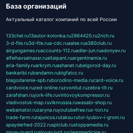
База организаций
Актуальный каталог компаний по всей России
133chel.ru
13autor-kolonka.ru
2864420.ru
2rich.ru
3-d-file.ru
3d-file.ru
a-cdc.ru
aalse.ru
a380club.ru
airgungames.ru
accounts-112.ru
adler-jun.ru
adonyev.ru
alfeihavsalnassr.ru
altaipant.ru
argentinamia.ru
aria-family.ru
arkrym.ru
ashanet.ru
belgorod-day.ru
bankaribi.ru
bandamn.ru
bigfatcc.ru
blagodarenie-spb.ru
borodino-media.ru
card-voice.ru
cardvoice.ru
zed-online.ru
zvonitut.ru
zebra-tlt.ru
zarafshan.ru
york-life.ru
vintovoykompressor.ru
vladivostok-map.ru
vlknrussia.ru
wasabi-shop.ru
webamator.ru
zaryna.ru
youtubefree.ru
x-ton.ru
trade-farm.ru
tajuncos.ru
taksu.ru
tor-lyubov-i-grom.ru
spayderhed-2022.ru
splclub.ru
stoppamedia.ru
snow-guard.ru
slovar-ivrit.ru
cleanmedicine.ru