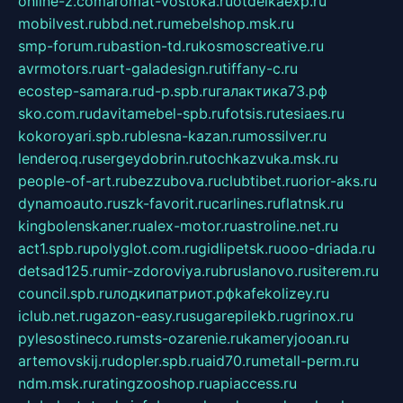
online-z.com
aromat-vostoka.ru
otdelkaexp.ru
mobilvest.ru
bbd.net.ru
mebelshop.msk.ru
smp-forum.ru
bastion-td.ru
kosmoscreative.ru
avrmotors.ru
art-galadesign.ru
tiffany-c.ru
ecostep-samara.ru
d-p.spb.ru
галактика73.рф
sko.com.ru
davitamebel-spb.ru
fotsis.ru
tesiaes.ru
kokoroyari.spb.ru
blesna-kazan.ru
mossilver.ru
lenderoq.ru
sergeydobrin.ru
tochkazvuka.msk.ru
people-of-art.ru
bezzubova.ru
clubtibet.ru
orior-aks.ru
dynamoauto.ru
szk-favorit.ru
carlines.ru
flatnsk.ru
kingbolenskaner.ru
alex-motor.ru
astroline.net.ru
act1.spb.ru
polyglot.com.ru
gidlipetsk.ru
ooo-driada.ru
detsad125.ru
mir-zdoroviya.ru
bruslanovo.ru
siterem.ru
council.spb.ru
лодкипатриот.рф
kafekolizey.ru
iclub.net.ru
gazon-easy.ru
sugarepilekb.ru
grinox.ru
pylesostineco.ru
msts-ozarenie.ru
kameryjooan.ru
artemovskij.ru
dopler.spb.ru
aid70.ru
metall-perm.ru
ndm.msk.ru
ratingzooshop.ru
apiaccess.ru