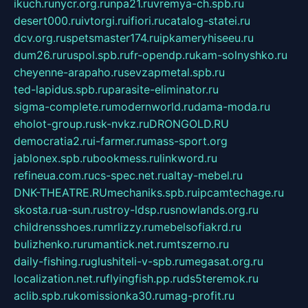
ikuch.ru
nycr.org.ru
npa21.ru
vremya-ch.spb.ru
desert000.ru
ivtorgi.ru
ifiori.ru
catalog-statei.ru
dcv.org.ru
spetsmaster174.ru
ipkameryhiseeu.ru
dum26.ru
ruspol.spb.ru
fr-opendp.ru
kam-solnyshko.ru
cheyenne-arapaho.ru
sevzapmetal.spb.ru
ted-lapidus.spb.ru
parasite-eliminator.ru
sigma-complete.ru
modernworld.ru
dama-moda.ru
eholot-group.ru
sk-nvkz.ru
DRONGOLD.RU
democratia2.ru
i-farmer.ru
mass-sport.org
jablonex.spb.ru
bookmess.ru
linkword.ru
refineua.com.ru
cs-spec.net.ru
altay-mebel.ru
DNK-THEATRE.RU
mechaniks.spb.ru
ipcamtechage.ru
skosta.ru
a-sun.ru
stroy-ldsp.ru
snowlands.org.ru
childrensshoes.ru
mrlizzy.ru
mebelsofiakrd.ru
bulizhenko.ru
rumantick.net.ru
mtszerno.ru
daily-fishing.ru
glushiteli-v-spb.ru
megasat.org.ru
localization.net.ru
flyingfish.pp.ru
ds5teremok.ru
aclib.spb.ru
komissionka30.ru
mag-profit.ru