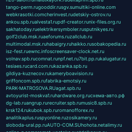
tango-perm.ru
gooddir.ru
sgv.su
multiki-online.com
webkrasotki.com
cherinvest.ru
detskiy-ostrov.ru
ankou.spb.ru
alvesta1.ru
pdf-creator.ru
nix-files.org.ru
sakhatoday.ru
elektrikersymboler.ru
sputnikyes.ru
golf2club.msk.ru
aeforums.ru
zallclub.ru
multimodal.msk.ru
habaigry.ru
haikko.ru
sobakopedia.ru
isz-fest.ru
ewnc.info
screensaver-clock.net.ru
volnav.spb.ru
comnat.ru
npf.net.ru
7bit.pp.ru
kalugatur.ru
tesiaes.ru
card.com.ru
kazanka.spb.ru
gildiya-kuznecov.ru
kameryboavision.ru
griffoncom.spb.ru
fabrika-emotsiy.ru
PARK-MATROSOVA.RU
agat.spb.ru
avtoyurist-moskva1.ru
hardware.org.ru
схема-авто.рф
dg-lab.ru
angrup.ru
recruiter.spb.ru
music8.spb.ru
krsk124.ru
kubok.spb.ru
romanofforex.ru
analitikaplus.ru
spyonline.ru
zosikamery.ru
sloboda-ural.pp.ru
AUTO-COM.SU
hohota.net
alimy.ru