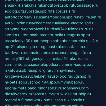
shkurki-karakulya.ru
kanotiforet.spb.ru
tutmassage.ru
ecolog.org.ru
praga.spb.ru
falcorussia.ru
autodoctorservis.ru
kamertondom.spb.ru
net-life.net.ru
avto-vozim.ru
sakhcamera.ru
alliance-electro.spb.ru
stroyavt.ru
controlweb1.ru
tdsak74.ru
kinzozo-ru.ru
kvotka.ru
iron-snab.ru
costa-bella.ru
eugrus.pp.ru
associaciya39.ru
primexpo.spb.ru
bezmorchin.ru
ia2.ru
cpt21.ru
ispecspb.ru
regahost.ru
kolosok-elita.ru
tae-kwon.ru
consrio.com.ru
insiam.ru
avegainfo.ru
archery161.ru
bigencyclica.ru
vlast16.ru
korru.net
sarmiento.spb.su
extelopedia.ru
lammin-suo.spb.ru
iskatour.spb.ru
snpi.org.ru
running-line.ru
krygeva-spa.ru
chel.net.ru
rust-loco.ru
dugshop.ru
hl-beta.spb.ru
school494.spb.ru
mymubaby.ru
epoha-metalband.ru
ngr.spb.ru
rusgosnews.com
dieselvostok.ru
24hostel.msk.ru
w-dev.ru
f-ship.ru
regsmi.ru
filmnetwork.ru
malinasp.ru
kinosvin.ru
h2o-salon.ru
malutkayork.ru
deltaprim.spb.ru