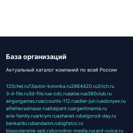
База организаций
Актуальный каталог компаний по всей России
133chel.ru
13autor-kolonka.ru
2864420.ru
2rich.ru
3-d-file.ru
3d-file.ru
a-cdc.ru
aalse.ru
a380club.ru
airgungames.ru
accounts-112.ru
adler-jun.ru
adonyev.ru
alfeihavsalnassr.ru
altaipant.ru
argentinamia.ru
aria-family.ru
arkrym.ru
ashanet.ru
belgorod-day.ru
bankaribi.ru
bandamn.ru
bigfatcc.ru
blagodarenie-spb.ru
borodino-media.ru
card-voice.ru