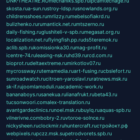
DNK-THEATRE.RU
mechaniks.spb.ru
ipcamtechage.ru
skosta.ru
a-sun.ru
stroy-ldsp.ru
snowlands.org.ru
childrensshoes.ru
mrlizzy.ru
mebelsofiakrd.ru
bulizhenko.ru
rumantick.net.ru
mtszerno.ru
daily-fishing.ru
glushiteli-v-spb.ru
megasat.org.ru
localization.net.ru
flyingfish.pp.ru
ds5teremok.ru
aclib.spb.ru
komissionka30.ru
mag-profit.ru
icentre-74.ru
leasing-nsk.ru
hd39.ru
rcd.com.ru
bioprot.ru
deltaextreme.ru
mirkotlov07.ru
mycrossway.ru
temamedia.ru
art-fusing.ru
cbslefort.ru
sunroadwatch.ru
citroen-yaroslavl.ru
ratnews.msk.ru
sk-if.ru
joomlamoduli.ru
academic-work.ru
bananaboys.ru
sanekua.ru
lianafrukt.ru
beta43.ru
tucsonwoori.com
alex-translation.ru
avantgardeclinics.ru
noel.msk.ru
buylq.ru
aquas-spb.ru
vilnerivne.com
bobry-2.ru
vtoroe-solnce.ru
nickysheen.ru
clockmir.ru
huntercraft.ru
стройокт.рф
webpixels.ru
pczz.msk.su
petrodvorets.spb.ru