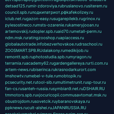
detsad125.ru
mir-zdoroviya.ru
bruslanovo.ru
siterem.ru
council.spb.ru
лодкипатриот.рф
kafekolizey.ru
iclub.net.ru
gazon-easy.ru
sugarepilekb.ru
grinox.ru
pylesostineco.ru
msts-ozarenie.ru
kameryjooan.ru
artemovskij.ru
dopler.spb.ru
aid70.ru
metall-perm.ru
ndm.msk.ru
ratingzooshop.ru
apiaccess.ru
globalautotrade.info
bezverhovskoe.ru
drsschool.ru
ZOOSMART.SPB.RU
dalakony.ru
medikijob.ru
remontt.spb.ru
photostudia.spb.ru
myragon.ru
terramia.ru
academy62.ru
gardengallereya.ru
rti.com.ru
artem-news.ru
biserinca.ru
krasnodarkurort.com
imshowtv.ru
mebel-v-tule.ru
mobtopik.ru
pcsecurity.net.ru
tool-sib.ru
multimetrunit.ru
sp-tour.ru
fan-cs.ru
santeh-russia.ru
symbian9.net.ru
DSHAIR.RU
tmmotors.spb.ru
xjocuricopii.com
musavtomat.msk.ru
obustrojdom.ru
sovetcik.ru
ybaranovskaya.ru
ppknews.ru
cult-alshei.ru
JAPANRUSSIA.RU