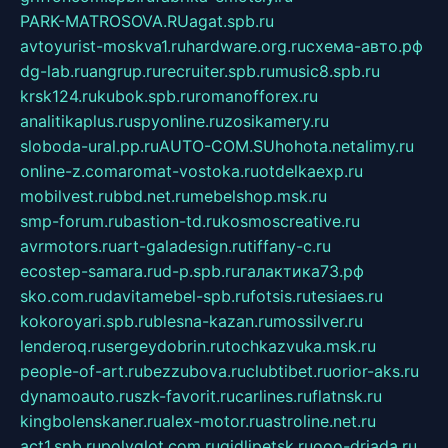
PARK-MATROSOVA.RU
agat.spb.ru
avtoyurist-moskva1.ru
hardware.org.ru
схема-авто.рф
dg-lab.ru
angrup.ru
recruiter.spb.ru
music8.spb.ru
krsk124.ru
kubok.spb.ru
romanofforex.ru
analitikaplus.ru
spyonline.ru
zosikamery.ru
sloboda-ural.pp.ru
AUTO-COM.SU
hohota.net
alimy.ru
online-z.com
aromat-vostoka.ru
otdelkaexp.ru
mobilvest.ru
bbd.net.ru
mebelshop.msk.ru
smp-forum.ru
bastion-td.ru
kosmoscreative.ru
avrmotors.ru
art-galadesign.ru
tiffany-c.ru
ecostep-samara.ru
d-p.spb.ru
галактика73.рф
sko.com.ru
davitamebel-spb.ru
fotsis.ru
tesiaes.ru
kokoroyari.spb.ru
blesna-kazan.ru
mossilver.ru
lenderoq.ru
sergeydobrin.ru
tochkazvuka.msk.ru
people-of-art.ru
bezzubova.ru
clubtibet.ru
orior-aks.ru
dynamoauto.ru
szk-favorit.ru
carlines.ru
flatnsk.ru
kingbolenskaner.ru
alex-motor.ru
astroline.net.ru
act1.spb.ru
polyglot.com.ru
gidlipetsk.ru
ooo-driada.ru