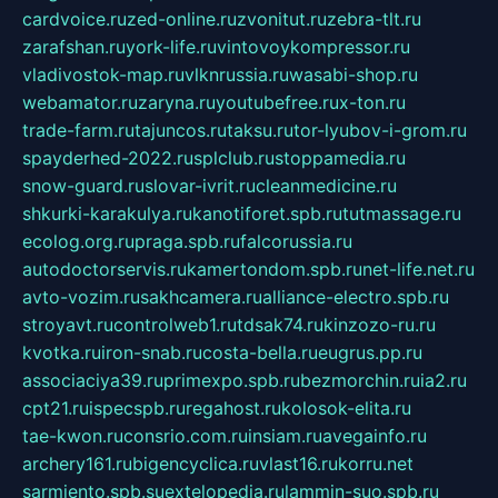
cardvoice.ru
zed-online.ru
zvonitut.ru
zebra-tlt.ru
zarafshan.ru
york-life.ru
vintovoykompressor.ru
vladivostok-map.ru
vlknrussia.ru
wasabi-shop.ru
webamator.ru
zaryna.ru
youtubefree.ru
x-ton.ru
trade-farm.ru
tajuncos.ru
taksu.ru
tor-lyubov-i-grom.ru
spayderhed-2022.ru
splclub.ru
stoppamedia.ru
snow-guard.ru
slovar-ivrit.ru
cleanmedicine.ru
shkurki-karakulya.ru
kanotiforet.spb.ru
tutmassage.ru
ecolog.org.ru
praga.spb.ru
falcorussia.ru
autodoctorservis.ru
kamertondom.spb.ru
net-life.net.ru
avto-vozim.ru
sakhcamera.ru
alliance-electro.spb.ru
stroyavt.ru
controlweb1.ru
tdsak74.ru
kinzozo-ru.ru
kvotka.ru
iron-snab.ru
costa-bella.ru
eugrus.pp.ru
associaciya39.ru
primexpo.spb.ru
bezmorchin.ru
ia2.ru
cpt21.ru
ispecspb.ru
regahost.ru
kolosok-elita.ru
tae-kwon.ru
consrio.com.ru
insiam.ru
avegainfo.ru
archery161.ru
bigencyclica.ru
vlast16.ru
korru.net
sarmiento.spb.su
extelopedia.ru
lammin-suo.spb.ru