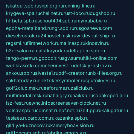
iskatour.spb.ru
snpi.org.ru
running-line.ru
krygeva-spa.ru
chel.net.ru
rust-loco.ru
dugshop.ru
hl-beta.spb.ru
school494.spb.ru
mymubaby.ru
epoha-metalband.ru
ngr.spb.ru
rusgosnews.com
dieselvostok.ru
24hostel.msk.ru
w-dev.ru
f-ship.ru
regsmi.ru
filmnetwork.ru
malinasp.ru
kinosvin.ru
h2o-salon.ru
malutkayork.ru
deltaprim.spb.ru
tango-perm.ru
gooddir.ru
sgv.su
multiki-online.com
webkrasotki.com
cherinvest.ru
detskiy-ostrov.ru
ankou.spb.ru
alvesta1.ru
pdf-creator.ru
nix-files.org.ru
sakhatoday.ru
elektrikersymboler.ru
sputnikyes.ru
golf2club.msk.ru
aeforums.ru
zallclub.ru
multimodal.msk.ru
habaigry.ru
haikko.ru
sobakopedia.ru
isz-fest.ru
ewnc.info
screensaver-clock.net.ru
volnav.spb.ru
comnat.ru
npf.net.ru
7bit.pp.ru
kalugatur.ru
tesiaes.ru
card.com.ru
kazanka.spb.ru
gildiya-kuznecov.ru
kameryboavision.ru
griffoncom.spb.ru
fabrika-emotsiy.ru