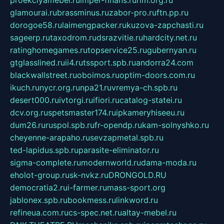
proekciyamebel.ru
imper-finans.ru
rim.org.ru
glamourai.ru
brassminus.ru
zabor-pro.ru
ftn.pp.ru
dorogoe58.ru
laimengpacker.ru
kuzova-zapchasti.ru
sageerp.ru
taxodrom.ru
dsrazvitie.ru
hardcity.net.ru
ratinghomegames.ru
topservice25.ru
gubernyan.ru
gtglasslined.ru
ii4.ru
tssport.spb.ru
andorra24.com
blackwallstreet.ru
oboimos.ru
optim-doors.com.ru
ikuch.ru
nycr.org.ru
npa21.ru
vremya-ch.spb.ru
desert000.ru
ivtorgi.ru
ifiori.ru
catalog-statei.ru
dcv.org.ru
spetsmaster174.ru
ipkameryhiseeu.ru
dum26.ru
ruspol.spb.ru
fr-opendp.ru
kam-solnyshko.ru
cheyenne-arapaho.ru
sevzapmetal.spb.ru
ted-lapidus.spb.ru
parasite-eliminator.ru
sigma-complete.ru
modernworld.ru
dama-moda.ru
eholot-group.ru
sk-nvkz.ru
DRONGOLD.RU
democratia2.ru
i-farmer.ru
mass-sport.org
jablonex.spb.ru
bookmess.ru
linkword.ru
refineua.com.ru
cs-spec.net.ru
altay-mebel.ru