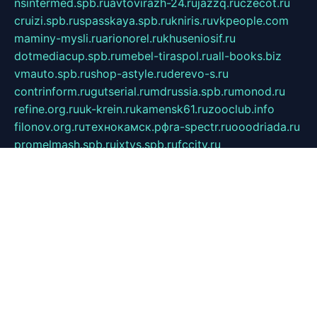
nsintermed.spb.ru
avtovirazh-24.ru
jazzq.ru
czecot.ru
cruizi.spb.ru
spasskaya.spb.ru
kniris.ru
vkpeople.com
maminy-mysli.ru
arionorel.ru
khuseniosif.ru
dotmediacup.spb.ru
mebel-tiraspol.ru
all-books.biz
vmauto.spb.ru
shop-astyle.ru
derevo-s.ru
contrinform.ru
gutserial.ru
mdrussia.spb.ru
monod.ru
refine.org.ru
uk-krein.ru
kamensk61.ru
zooclub.info
filonov.org.ru
технокамск.рф
ra-spectr.ru
ooodriada.ru
promelmash.spb.ru
ixtys.spb.ru
fccity.ru
glamourstudio.spb.ru
kola-nature.org
spbmaster.spb.ru
musicoutlet.ru
china.msk.ru
bulldog.su
grimm-online.ru
outlander.net.ru
maga.spb.ru
anime-sell.ru
keseloy.ru
газприборсервис.рф
karmin.spb.ru
shekswood.ru
tischlermebel.ru
automall66.ru
mag-vladimir.ru
yardbar.ru
kiwitour.spb.ru
indesign.com.ru
freestylemebel.ru
bany-samara.ru
rsei.ru
naidisvoyput.ru
mgsn-invest.ru
ipkamerasannce.ru
alicante-house.ru
ibelka74.ru
cozyhouse.info