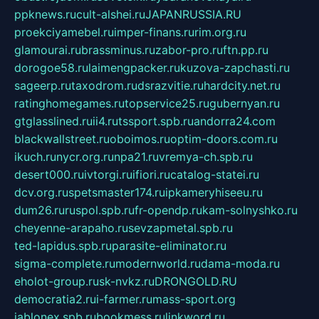
ppknews.ru
cult-alshei.ru
JAPANRUSSIA.RU
proekciyamebel.ru
imper-finans.ru
rim.org.ru
glamourai.ru
brassminus.ru
zabor-pro.ru
ftn.pp.ru
dorogoe58.ru
laimengpacker.ru
kuzova-zapchasti.ru
sageerp.ru
taxodrom.ru
dsrazvitie.ru
hardcity.net.ru
ratinghomegames.ru
topservice25.ru
gubernyan.ru
gtglasslined.ru
ii4.ru
tssport.spb.ru
andorra24.com
blackwallstreet.ru
oboimos.ru
optim-doors.com.ru
ikuch.ru
nycr.org.ru
npa21.ru
vremya-ch.spb.ru
desert000.ru
ivtorgi.ru
ifiori.ru
catalog-statei.ru
dcv.org.ru
spetsmaster174.ru
ipkameryhiseeu.ru
dum26.ru
ruspol.spb.ru
fr-opendp.ru
kam-solnyshko.ru
cheyenne-arapaho.ru
sevzapmetal.spb.ru
ted-lapidus.spb.ru
parasite-eliminator.ru
sigma-complete.ru
modernworld.ru
dama-moda.ru
eholot-group.ru
sk-nvkz.ru
DRONGOLD.RU
democratia2.ru
i-farmer.ru
mass-sport.org
jablonex.spb.ru
bookmess.ru
linkword.ru