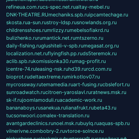
refineua.com.ru
cs-spec.net.ru
altay-mebel.ru
DNK-THEATRE.RU
mechaniks.spb.ru
ipcamtechage.ru
skosta.ru
a-sun.ru
stroy-ldsp.ru
snowlands.org.ru
childrensshoes.ru
mrlizzy.ru
mebelsofiakrd.ru
bulizhenko.ru
rumantick.net.ru
mtszerno.ru
daily-fishing.ru
glushiteli-v-spb.ru
megasat.org.ru
localization.net.ru
flyingfish.pp.ru
ds5teremok.ru
aclib.spb.ru
komissionka30.ru
mag-profit.ru
icentre-74.ru
leasing-nsk.ru
hd39.ru
rcd.com.ru
bioprot.ru
deltaextreme.ru
mirkotlov07.ru
mycrossway.ru
temamedia.ru
art-fusing.ru
cbslefort.ru
sunroadwatch.ru
citroen-yaroslavl.ru
ratnews.msk.ru
sk-if.ru
joomlamoduli.ru
academic-work.ru
bananaboys.ru
sanekua.ru
lianafrukt.ru
beta43.ru
tucsonwoori.com
alex-translation.ru
avantgardeclinics.ru
noel.msk.ru
buylq.ru
aquas-spb.ru
vilnerivne.com
bobry-2.ru
vtoroe-solnce.ru
nickysheen.ru
clockmir.ru
huntercraft.ru
стройокт.рф