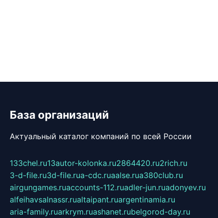
База организаций
Актуальный каталог компаний по всей России
133chel.ru
13autor-kolonka.ru
2864420.ru
2rich.ru
3-d-file.ru
3d-file.ru
a-cdc.ru
aalse.ru
a380club.ru
airgungames.ru
accounts-112.ru
adler-jun.ru
adonyev.ru
alfeihavsalnassr.ru
altaipant.ru
argentinamia.ru
aria-family.ru
arkrym.ru
ashanet.ru
belgorod-day.ru