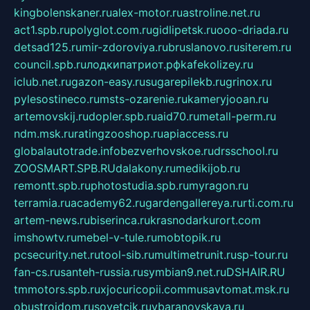
kingbolenskaner.ru
alex-motor.ru
astroline.net.ru
act1.spb.ru
polyglot.com.ru
gidlipetsk.ru
ooo-driada.ru
detsad125.ru
mir-zdoroviya.ru
bruslanovo.ru
siterem.ru
council.spb.ru
лодкипатриот.рф
kafekolizey.ru
iclub.net.ru
gazon-easy.ru
sugarepilekb.ru
grinox.ru
pylesostineco.ru
msts-ozarenie.ru
kameryjooan.ru
artemovskij.ru
dopler.spb.ru
aid70.ru
metall-perm.ru
ndm.msk.ru
ratingzooshop.ru
apiaccess.ru
globalautotrade.info
bezverhovskoe.ru
drsschool.ru
ZOOSMART.SPB.RU
dalakony.ru
medikijob.ru
remontt.spb.ru
photostudia.spb.ru
myragon.ru
terramia.ru
academy62.ru
gardengallereya.ru
rti.com.ru
artem-news.ru
biserinca.ru
krasnodarkurort.com
imshowtv.ru
mebel-v-tule.ru
mobtopik.ru
pcsecurity.net.ru
tool-sib.ru
multimetrunit.ru
sp-tour.ru
fan-cs.ru
santeh-russia.ru
symbian9.net.ru
DSHAIR.RU
tmmotors.spb.ru
xjocuricopii.com
musavtomat.msk.ru
obustrojdom.ru
sovetcik.ru
ybaranovskaya.ru