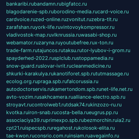
bankaribi.ru
bandamn.ru
bigfatcc.ru
blagodarenie-spb.ru
borodino-media.ru
card-voice.ru
cardvoice.ru
zed-online.ru
zvonitut.ru
zebra-tlt.ru
zarafshan.ru
york-life.ru
vintovoykompressor.ru
vladivostok-map.ru
vlknrussia.ru
wasabi-shop.ru
webamator.ru
zaryna.ru
youtubefree.ru
x-ton.ru
trade-farm.ru
tajuncos.ru
taksu.ru
tor-lyubov-i-grom.ru
spayderhed-2022.ru
splclub.ru
stoppamedia.ru
snow-guard.ru
slovar-ivrit.ru
cleanmedicine.ru
shkurki-karakulya.ru
kanotiforet.spb.ru
tutmassage.ru
ecolog.org.ru
praga.spb.ru
falcorussia.ru
autodoctorservis.ru
kamertondom.spb.ru
net-life.net.ru
avto-vozim.ru
sakhcamera.ru
alliance-electro.spb.ru
stroyavt.ru
controlweb1.ru
tdsak74.ru
kinzozo-ru.ru
kvotka.ru
iron-snab.ru
costa-bella.ru
eugrus.pp.ru
associaciya39.ru
primexpo.spb.ru
bezmorchin.ru
ia2.ru
cpt21.ru
ispecspb.ru
regahost.ru
kolosok-elita.ru
tae-kwon.ru
consrio.com.ru
insiam.ru
avegainfo.ru