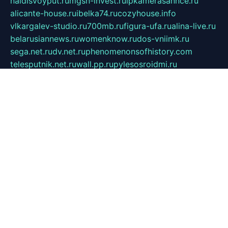
naidisvoyput.ru
mgsn-invest.ru
ipkamerasannce.ru
alicante-house.ru
ibelka74.ru
cozyhouse.info
vlkargalev-studio.ru
700mb.ru
figura-ufa.ru
alina-live.ru
belarusiannews.ru
womenknow.ru
dos-vniimk.ru
sega.net.ru
dv.net.ru
phenomenonsofhistory.com
telesputnik.net.ru
wall.pp.ru
pylesosroidmi.ru
gtc-clan.ru
cligs.ru
bibikazap.ru
popova.org.ru
netwhistler.spb.ru
bellvil.ru
bonzon.ru
iss-vladik.ru
defiparis.net.ru
las-gryzas.ru
amku.ru
electednews.spb.ru
feather.org.ru
spar72.ru
tankiigri.ru
dominus.com.ru
ibtree.ru
sanykool.pp.ru
unixlib.org.ru
menatep.spb.ru
gartenterrassen.ru
printeka.ru
skvozilka.com.ru
parkovka-pub.ru
lovemobi.ru
art-ru.ru
emulatorz.com.ru
alucomp.com.ru
tatforum.com.ru
alternativa-profi.ru
dermakler.ru
artsurvey.ru
aredir.ru
khimspas.ru
centr-maxi.ru
2018r.ru
bort-stomer-defort.ru
professional2.ru
gibsons.ru
artselena.ru
art-pilot.ru
ingredient.spb.ru