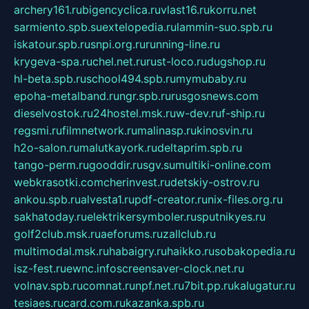
archery161.ru
bigencyclica.ru
vlast16.ru
korru.net
sarmiento.spb.su
extelopedia.ru
lammin-suo.spb.ru
iskatour.spb.ru
snpi.org.ru
running-line.ru
krygeva-spa.ru
chel.net.ru
rust-loco.ru
dugshop.ru
hl-beta.spb.ru
school494.spb.ru
mymubaby.ru
epoha-metalband.ru
ngr.spb.ru
rusgosnews.com
dieselvostok.ru
24hostel.msk.ru
w-dev.ru
f-ship.ru
regsmi.ru
filmnetwork.ru
malinasp.ru
kinosvin.ru
h2o-salon.ru
malutkayork.ru
deltaprim.spb.ru
tango-perm.ru
gooddir.ru
sgv.su
multiki-online.com
webkrasotki.com
cherinvest.ru
detskiy-ostrov.ru
ankou.spb.ru
alvesta1.ru
pdf-creator.ru
nix-files.org.ru
sakhatoday.ru
elektrikersymboler.ru
sputnikyes.ru
golf2club.msk.ru
aeforums.ru
zallclub.ru
multimodal.msk.ru
habaigry.ru
haikko.ru
sobakopedia.ru
isz-fest.ru
ewnc.info
screensaver-clock.net.ru
volnav.spb.ru
comnat.ru
npf.net.ru
7bit.pp.ru
kalugatur.ru
tesiaes.ru
card.com.ru
kazanka.spb.ru