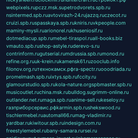
webpixels.ru
pczz.msk.su
petrodvorets.spb.ru
nsintermed.spb.ru
avtovirazh-24.ru
jazzq.ru
czecot.ru
cruizi.spb.ru
spasskaya.spb.ru
kniris.ru
vkpeople.com
maminy-mysli.ru
arionorel.ru
khuseniosif.ru
dotmediacup.spb.ru
mebel-tiraspol.ru
all-books.biz
vmauto.spb.ru
shop-astyle.ru
derevo-s.ru
contrinform.ru
gutserial.ru
mdrussia.spb.ru
monod.ru
refine.org.ru
uk-krein.ru
kamensk61.ru
zooclub.info
filonov.org.ru
технокамск.рф
ra-spectr.ru
ooodriada.ru
promelmash.spb.ru
ixtys.spb.ru
fccity.ru
glamourstudio.spb.ru
kola-nature.org
spbmaster.spb.ru
musicoutlet.ru
china.msk.ru
bulldog.su
grimm-online.ru
outlander.net.ru
maga.spb.ru
anime-sell.ru
keseloy.ru
газприборсервис.рф
karmin.spb.ru
shekswood.ru
tischlermebel.ru
automall66.ru
mag-vladimir.ru
yardbar.ru
kiwitour.spb.ru
indesign.com.ru
freestylemebel.ru
bany-samara.ru
rsei.ru