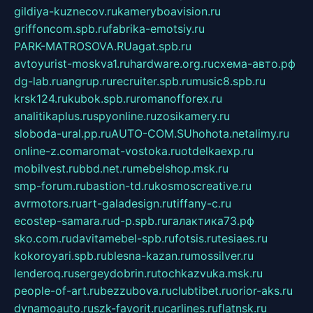
gildiya-kuznecov.ru
kameryboavision.ru
griffoncom.spb.ru
fabrika-emotsiy.ru
PARK-MATROSOVA.RU
agat.spb.ru
avtoyurist-moskva1.ru
hardware.org.ru
схема-авто.рф
dg-lab.ru
angrup.ru
recruiter.spb.ru
music8.spb.ru
krsk124.ru
kubok.spb.ru
romanofforex.ru
analitikaplus.ru
spyonline.ru
zosikamery.ru
sloboda-ural.pp.ru
AUTO-COM.SU
hohota.net
alimy.ru
online-z.com
aromat-vostoka.ru
otdelkaexp.ru
mobilvest.ru
bbd.net.ru
mebelshop.msk.ru
smp-forum.ru
bastion-td.ru
kosmoscreative.ru
avrmotors.ru
art-galadesign.ru
tiffany-c.ru
ecostep-samara.ru
d-p.spb.ru
галактика73.рф
sko.com.ru
davitamebel-spb.ru
fotsis.ru
tesiaes.ru
kokoroyari.spb.ru
blesna-kazan.ru
mossilver.ru
lenderoq.ru
sergeydobrin.ru
tochkazvuka.msk.ru
people-of-art.ru
bezzubova.ru
clubtibet.ru
orior-aks.ru
dynamoauto.ru
szk-favorit.ru
carlines.ru
flatnsk.ru