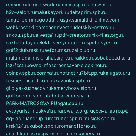
regsmi.ru
filmnetwork.ru
malinasp.ru
kinosvin.ru
h2o-salon.ru
malutkayork.ru
deltaprim.spb.ru
tango-perm.ru
gooddir.ru
sgv.su
multiki-online.com
webkrasotki.com
cherinvest.ru
detskiy-ostrov.ru
ankou.spb.ru
alvesta1.ru
pdf-creator.ru
nix-files.org.ru
sakhatoday.ru
elektrikersymboler.ru
sputnikyes.ru
golf2club.msk.ru
aeforums.ru
zallclub.ru
multimodal.msk.ru
habaigry.ru
haikko.ru
sobakopedia.ru
isz-fest.ru
ewnc.info
screensaver-clock.net.ru
volnav.spb.ru
comnat.ru
npf.net.ru
7bit.pp.ru
kalugatur.ru
tesiaes.ru
card.com.ru
kazanka.spb.ru
gildiya-kuznecov.ru
kameryboavision.ru
griffoncom.spb.ru
fabrika-emotsiy.ru
PARK-MATROSOVA.RU
agat.spb.ru
avtoyurist-moskva1.ru
hardware.org.ru
схема-авто.рф
dg-lab.ru
angrup.ru
recruiter.spb.ru
music8.spb.ru
krsk124.ru
kubok.spb.ru
romanofforex.ru
analitikaplus.ru
spyonline.ru
zosikamery.ru