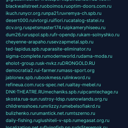
blackwallstreet.ru
oboimos.ru
optim-doors.com.ru
ikuch.ru
nycr.org.ru
npa21.ru
vremya-ch.spb.ru
desert000.ru
ivtorgi.ru
ifiori.ru
catalog-statei.ru
dcv.org.ru
spetsmaster174.ru
ipkameryhiseeu.ru
dum26.ru
ruspol.spb.ru
fr-opendp.ru
kam-solnyshko.ru
cheyenne-arapaho.ru
sevzapmetal.spb.ru
ted-lapidus.spb.ru
parasite-eliminator.ru
sigma-complete.ru
modernworld.ru
dama-moda.ru
eholot-group.ru
sk-nvkz.ru
DRONGOLD.RU
democratia2.ru
i-farmer.ru
mass-sport.org
jablonex.spb.ru
bookmess.ru
linkword.ru
refineua.com.ru
cs-spec.net.ru
altay-mebel.ru
DNK-THEATRE.RU
mechaniks.spb.ru
ipcamtechage.ru
skosta.ru
a-sun.ru
stroy-ldsp.ru
snowlands.org.ru
childrensshoes.ru
mrlizzy.ru
mebelsofiakrd.ru
bulizhenko.ru
rumantick.net.ru
mtszerno.ru
daily-fishing.ru
glushiteli-v-spb.ru
megasat.org.ru
localization.net.ru
flyingfish.pp.ru
ds5teremok.ru