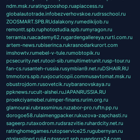
ndm.msk.ru
ratingzooshop.ru
apiaccess.ru
globalautotrade.info
bezverhovskoe.ru
drsschool.ru
ZOOSMART.SPB.RU
dalakony.ru
medikijob.ru
remontt.spb.ru
photostudia.spb.ru
myragon.ru
terramia.ru
academy62.ru
gardengallereya.ru
rti.com.ru
artem-news.ru
biserinca.ru
krasnodarkurort.com
imshowtv.ru
mebel-v-tule.ru
mobtopik.ru
pcsecurity.net.ru
tool-sib.ru
multimetrunit.ru
sp-tour.ru
fan-cs.ru
santeh-russia.ru
symbian9.net.ru
DSHAIR.RU
tmmotors.spb.ru
xjocuricopii.com
musavtomat.msk.ru
obustrojdom.ru
sovetcik.ru
ybaranovskaya.ru
ppknews.ru
cult-alshei.ru
JAPANRUSSIA.RU
proekciyamebel.ru
imper-finans.ru
rim.org.ru
glamourai.ru
brassminus.ru
zabor-pro.ru
ftn.pp.ru
dorogoe58.ru
laimengpacker.ru
kuzova-zapchasti.ru
sageerp.ru
taxodrom.ru
dsrazvitie.ru
hardcity.net.ru
ratinghomegames.ru
topservice25.ru
gubernyan.ru
gtglasslined.ru
ii4.ru
tssport.spb.ru
andorra24.com