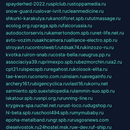
spayderhed-2022.ru
splclub.ru
stoppamedia.ru
snow-guard.ru
slovar-ivrit.ru
cleanmedicine.ru
shkurki-karakulya.ru
kanotiforet.spb.ru
tutmassage.ru
ecolog.org.ru
praga.spb.ru
falcorussia.ru
autodoctorservis.ru
kamertondom.spb.ru
net-life.net.ru
avto-vozim.ru
sakhcamera.ru
alliance-electro.spb.ru
stroyavt.ru
controlweb1.ru
tdsak74.ru
kinzozo-ru.ru
kvotka.ru
iron-snab.ru
costa-bella.ru
eugrus.pp.ru
associaciya39.ru
primexpo.spb.ru
bezmorchin.ru
ia2.ru
cpt21.ru
ispecspb.ru
regahost.ru
kolosok-elita.ru
tae-kwon.ru
consrio.com.ru
insiam.ru
avegainfo.ru
archery161.ru
bigencyclica.ru
vlast16.ru
korru.net
sarmiento.spb.su
extelopedia.ru
lammin-suo.spb.ru
iskatour.spb.ru
snpi.org.ru
running-line.ru
krygeva-spa.ru
chel.net.ru
rust-loco.ru
dugshop.ru
hl-beta.spb.ru
school494.spb.ru
mymubaby.ru
epoha-metalband.ru
ngr.spb.ru
rusgosnews.com
dieselvostok.ru
24hostel.msk.ru
w-dev.ru
f-ship.ru