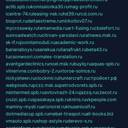
aclib.spb.ru
komissionka30.ru
mag-profit.ru
icentre-74.ru
leasing-nsk.ru
hd39.ru
rcd.com.ru
bioprot.ru
deltaextreme.ru
mirkotlov07.ru
mycrossway.ru
temamedia.ru
art-fusing.ru
cbslefort.ru
sunroadwatch.ru
citroen-yaroslavl.ru
ratnews.msk.ru
sk-if.ru
joomlamoduli.ru
academic-work.ru
bananaboys.ru
sanekua.ru
lianafrukt.ru
beta43.ru
tucsonwoori.com
alex-translation.ru
avantgardeclinics.ru
noel.msk.ru
buylq.ru
aquas-spb.ru
vilnerivne.com
bobry-2.ru
vtoroe-solnce.ru
nickysheen.ru
clockmir.ru
huntercraft.ru
стройокт.рф
webpixels.ru
pczz.msk.su
petrodvorets.spb.ru
nsintermed.spb.ru
avtovirazh-24.ru
jazzq.ru
czecot.ru
cruizi.spb.ru
spasskaya.spb.ru
kniris.ru
vkpeople.com
maminy-mysli.ru
arionorel.ru
khuseniosif.ru
dotmediacup.spb.ru
mebel-tiraspol.ru
all-books.biz
vmauto.spb.ru
shop-astyle.ru
derevo-s.ru