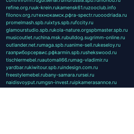
contrinform.ru
gutserial.ru
mdrussia.spb.ru
monod.ru
refine.org.ru
uk-krein.ru
kamensk61.ru
zooclub.info
filonov.org.ru
технокамск.рф
ra-spectr.ru
ooodriada.ru
promelmash.spb.ru
ixtys.spb.ru
fccity.ru
glamourstudio.spb.ru
kola-nature.org
spbmaster.spb.ru
musicoutlet.ru
china.msk.ru
bulldog.su
grimm-online.ru
outlander.net.ru
maga.spb.ru
anime-sell.ru
keseloy.ru
газприборсервис.рф
karmin.spb.ru
shekswood.ru
tischlermebel.ru
automall66.ru
mag-vladimir.ru
yardbar.ru
kiwitour.spb.ru
indesign.com.ru
freestylemebel.ru
bany-samara.ru
rsei.ru
naidisvoyput.ru
mgsn-invest.ru
ipkamerasannce.ru
alicante-house.ru
ibelka74.ru
cozyhouse.info
vlkargalev-studio.ru
700mb.ru
figura-ufa.ru
alina-live.ru
belarusiannews.ru
womenknow.ru
dos-vniimk.ru
sega.net.ru
dv.net.ru
phenomenonsofhistory.com
telesputnik.net.ru
wall.pp.ru
pylesosroidmi.ru
gtc-clan.ru
cligs.ru
bibikazap.ru
popova.org.ru