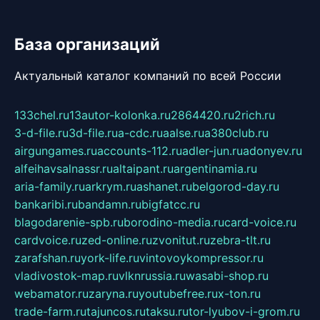
База организаций
Актуальный каталог компаний по всей России
133chel.ru
13autor-kolonka.ru
2864420.ru
2rich.ru
3-d-file.ru
3d-file.ru
a-cdc.ru
aalse.ru
a380club.ru
airgungames.ru
accounts-112.ru
adler-jun.ru
adonyev.ru
alfeihavsalnassr.ru
altaipant.ru
argentinamia.ru
aria-family.ru
arkrym.ru
ashanet.ru
belgorod-day.ru
bankaribi.ru
bandamn.ru
bigfatcc.ru
blagodarenie-spb.ru
borodino-media.ru
card-voice.ru
cardvoice.ru
zed-online.ru
zvonitut.ru
zebra-tlt.ru
zarafshan.ru
york-life.ru
vintovoykompressor.ru
vladivostok-map.ru
vlknrussia.ru
wasabi-shop.ru
webamator.ru
zaryna.ru
youtubefree.ru
x-ton.ru
trade-farm.ru
tajuncos.ru
taksu.ru
tor-lyubov-i-grom.ru