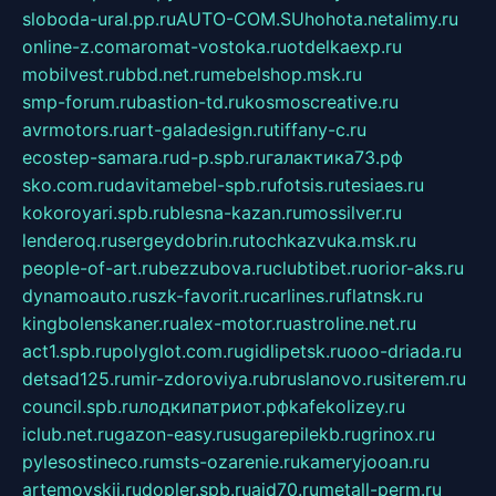
sloboda-ural.pp.ru
AUTO-COM.SU
hohota.net
alimy.ru
online-z.com
aromat-vostoka.ru
otdelkaexp.ru
mobilvest.ru
bbd.net.ru
mebelshop.msk.ru
smp-forum.ru
bastion-td.ru
kosmoscreative.ru
avrmotors.ru
art-galadesign.ru
tiffany-c.ru
ecostep-samara.ru
d-p.spb.ru
галактика73.рф
sko.com.ru
davitamebel-spb.ru
fotsis.ru
tesiaes.ru
kokoroyari.spb.ru
blesna-kazan.ru
mossilver.ru
lenderoq.ru
sergeydobrin.ru
tochkazvuka.msk.ru
people-of-art.ru
bezzubova.ru
clubtibet.ru
orior-aks.ru
dynamoauto.ru
szk-favorit.ru
carlines.ru
flatnsk.ru
kingbolenskaner.ru
alex-motor.ru
astroline.net.ru
act1.spb.ru
polyglot.com.ru
gidlipetsk.ru
ooo-driada.ru
detsad125.ru
mir-zdoroviya.ru
bruslanovo.ru
siterem.ru
council.spb.ru
лодкипатриот.рф
kafekolizey.ru
iclub.net.ru
gazon-easy.ru
sugarepilekb.ru
grinox.ru
pylesostineco.ru
msts-ozarenie.ru
kameryjooan.ru
artemovskij.ru
dopler.spb.ru
aid70.ru
metall-perm.ru