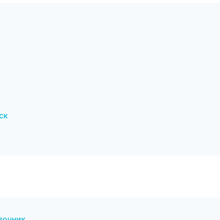
ск
вочник