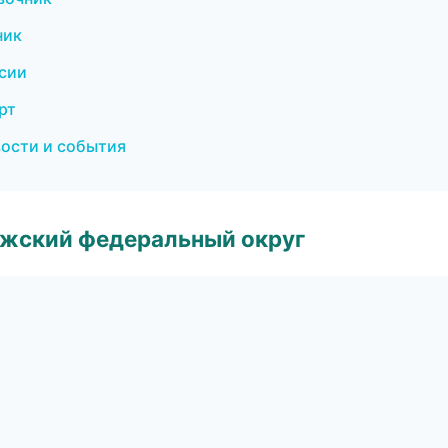
ник
нсии
рт
вости и события
лжский федеральный округ