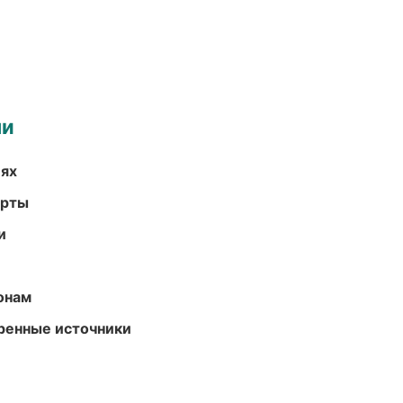
ми
иях
арты
и
онам
еренные источники