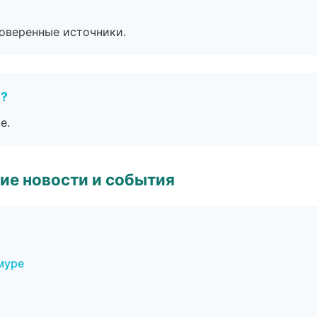
роверенные источники.
е?
е.
ие новости и события
муре