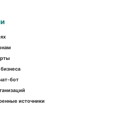
ми
иях
онам
арты
 бизнеса
чат-бот
ганизаций
еренные источники