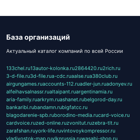
База организаций
Актуальный каталог компаний по всей России
133chel.ru
13autor-kolonka.ru
2864420.ru
2rich.ru
3-d-file.ru
3d-file.ru
a-cdc.ru
aalse.ru
a380club.ru
airgungames.ru
accounts-112.ru
adler-jun.ru
adonyev.ru
alfeihavsalnassr.ru
altaipant.ru
argentinamia.ru
aria-family.ru
arkrym.ru
ashanet.ru
belgorod-day.ru
bankaribi.ru
bandamn.ru
bigfatcc.ru
blagodarenie-spb.ru
borodino-media.ru
card-voice.ru
cardvoice.ru
zed-online.ru
zvonitut.ru
zebra-tlt.ru
zarafshan.ru
york-life.ru
vintovoykompressor.ru
vladivostok-map.ru
vlknrussia.ru
wasabi-shop.ru