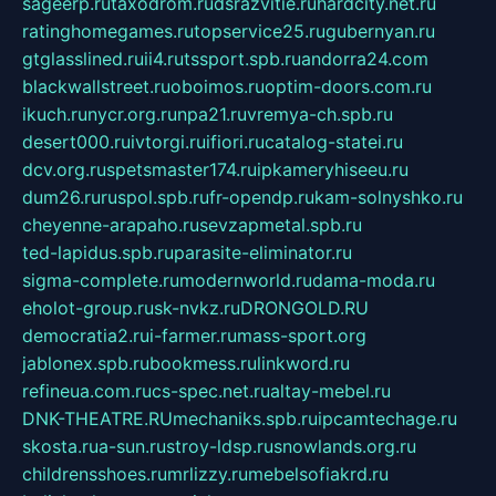
sageerp.ru
taxodrom.ru
dsrazvitie.ru
hardcity.net.ru
ratinghomegames.ru
topservice25.ru
gubernyan.ru
gtglasslined.ru
ii4.ru
tssport.spb.ru
andorra24.com
blackwallstreet.ru
oboimos.ru
optim-doors.com.ru
ikuch.ru
nycr.org.ru
npa21.ru
vremya-ch.spb.ru
desert000.ru
ivtorgi.ru
ifiori.ru
catalog-statei.ru
dcv.org.ru
spetsmaster174.ru
ipkameryhiseeu.ru
dum26.ru
ruspol.spb.ru
fr-opendp.ru
kam-solnyshko.ru
cheyenne-arapaho.ru
sevzapmetal.spb.ru
ted-lapidus.spb.ru
parasite-eliminator.ru
sigma-complete.ru
modernworld.ru
dama-moda.ru
eholot-group.ru
sk-nvkz.ru
DRONGOLD.RU
democratia2.ru
i-farmer.ru
mass-sport.org
jablonex.spb.ru
bookmess.ru
linkword.ru
refineua.com.ru
cs-spec.net.ru
altay-mebel.ru
DNK-THEATRE.RU
mechaniks.spb.ru
ipcamtechage.ru
skosta.ru
a-sun.ru
stroy-ldsp.ru
snowlands.org.ru
childrensshoes.ru
mrlizzy.ru
mebelsofiakrd.ru