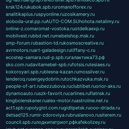
krsk124.ru
kubok.spb.ru
romanofforex.ru
analitikaplus.ru
spyonline.ru
zosikamery.ru
sloboda-ural.pp.ru
AUTO-COM.SU
hohota.net
alimy.ru
online-z.com
aromat-vostoka.ru
otdelkaexp.ru
mobilvest.ru
bbd.net.ru
mebelshop.msk.ru
smp-forum.ru
bastion-td.ru
kosmoscreative.ru
avrmotors.ru
art-galadesign.ru
tiffany-c.ru
ecostep-samara.ru
d-p.spb.ru
галактика73.рф
sko.com.ru
davitamebel-spb.ru
fotsis.ru
tesiaes.ru
kokoroyari.spb.ru
blesna-kazan.ru
mossilver.ru
lenderoq.ru
sergeydobrin.ru
tochkazvuka.msk.ru
people-of-art.ru
bezzubova.ru
clubtibet.ru
orior-aks.ru
dynamoauto.ru
szk-favorit.ru
carlines.ru
flatnsk.ru
kingbolenskaner.ru
alex-motor.ru
astroline.net.ru
act1.spb.ru
polyglot.com.ru
gidlipetsk.ru
ooo-driada.ru
detsad125.ru
mir-zdoroviya.ru
bruslanovo.ru
siterem.ru
council.spb.ru
лодкипатриот.рф
kafekolizey.ru