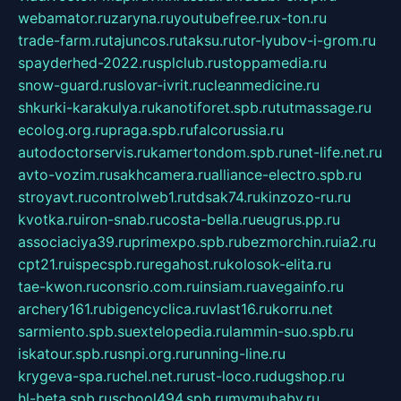
webamator.ru
zaryna.ru
youtubefree.ru
x-ton.ru
trade-farm.ru
tajuncos.ru
taksu.ru
tor-lyubov-i-grom.ru
spayderhed-2022.ru
splclub.ru
stoppamedia.ru
snow-guard.ru
slovar-ivrit.ru
cleanmedicine.ru
shkurki-karakulya.ru
kanotiforet.spb.ru
tutmassage.ru
ecolog.org.ru
praga.spb.ru
falcorussia.ru
autodoctorservis.ru
kamertondom.spb.ru
net-life.net.ru
avto-vozim.ru
sakhcamera.ru
alliance-electro.spb.ru
stroyavt.ru
controlweb1.ru
tdsak74.ru
kinzozo-ru.ru
kvotka.ru
iron-snab.ru
costa-bella.ru
eugrus.pp.ru
associaciya39.ru
primexpo.spb.ru
bezmorchin.ru
ia2.ru
cpt21.ru
ispecspb.ru
regahost.ru
kolosok-elita.ru
tae-kwon.ru
consrio.com.ru
insiam.ru
avegainfo.ru
archery161.ru
bigencyclica.ru
vlast16.ru
korru.net
sarmiento.spb.su
extelopedia.ru
lammin-suo.spb.ru
iskatour.spb.ru
snpi.org.ru
running-line.ru
krygeva-spa.ru
chel.net.ru
rust-loco.ru
dugshop.ru
hl-beta.spb.ru
school494.spb.ru
mymubaby.ru