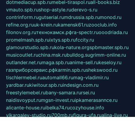
dotmediacup.spb.ru
mebel-tiraspol.ru
all-books.biz
vmauto.spb.ru
shop-astyle.ru
derevo-s.ru
contrinform.ru
gutserial.ru
mdrussia.spb.ru
monod.ru
refine.org.ru
uk-krein.ru
kamensk61.ru
zooclub.info
filonov.org.ru
технокамск.рф
ra-spectr.ru
ooodriada.ru
promelmash.spb.ru
ixtys.spb.ru
fccity.ru
glamourstudio.spb.ru
kola-nature.org
spbmaster.spb.ru
musicoutlet.ru
china.msk.ru
bulldog.su
grimm-online.ru
outlander.net.ru
maga.spb.ru
anime-sell.ru
keseloy.ru
газприборсервис.рф
karmin.spb.ru
shekswood.ru
tischlermebel.ru
automall66.ru
mag-vladimir.ru
yardbar.ru
kiwitour.spb.ru
indesign.com.ru
freestylemebel.ru
bany-samara.ru
rsei.ru
naidisvoyput.ru
mgsn-invest.ru
ipkamerasannce.ru
alicante-house.ru
ibelka74.ru
cozyhouse.info
vlkargalev-studio.ru
700mb.ru
figura-ufa.ru
alina-live.ru
belarusiannews.ru
womenknow.ru
dos-vniimk.ru
sega.net.ru
dv.net.ru
phenomenonsofhistory.com