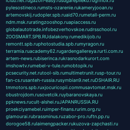
iclub.net.ru
gazon-easy.ru
sugarepilekb.ru
grinox.ru
pylesostineco.ru
msts-ozarenie.ru
kameryjooan.ru
artemovskij.ru
dopler.spb.ru
aid70.ru
metall-perm.ru
ndm.msk.ru
ratingzooshop.ru
apiaccess.ru
globalautotrade.info
bezverhovskoe.ru
drsschool.ru
ZOOSMART.SPB.RU
dalakony.ru
medikijob.ru
remontt.spb.ru
photostudia.spb.ru
myragon.ru
terramia.ru
academy62.ru
gardengallereya.ru
rti.com.ru
artem-news.ru
biserinca.ru
krasnodarkurort.com
imshowtv.ru
mebel-v-tule.ru
mobtopik.ru
pcsecurity.net.ru
tool-sib.ru
multimetrunit.ru
sp-tour.ru
fan-cs.ru
santeh-russia.ru
symbian9.net.ru
DSHAIR.RU
tmmotors.spb.ru
xjocuricopii.com
musavtomat.msk.ru
obustrojdom.ru
sovetcik.ru
ybaranovskaya.ru
ppknews.ru
cult-alshei.ru
JAPANRUSSIA.RU
proekciyamebel.ru
imper-finans.ru
rim.org.ru
glamourai.ru
brassminus.ru
zabor-pro.ru
ftn.pp.ru
dorogoe58.ru
laimengpacker.ru
kuzova-zapchasti.ru