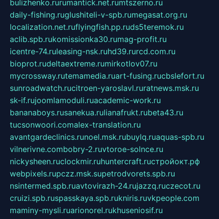
bulizhenko.ru
rumantick.net.ru
mtszerno.ru
daily-fishing.ru
glushiteli-v-spb.ru
megasat.org.ru
localization.net.ru
flyingfish.pp.ru
ds5teremok.ru
aclib.spb.ru
komissionka30.ru
mag-profit.ru
icentre-74.ru
leasing-nsk.ru
hd39.ru
rcd.com.ru
bioprot.ru
deltaextreme.ru
mirkotlov07.ru
mycrossway.ru
temamedia.ru
art-fusing.ru
cbslefort.ru
sunroadwatch.ru
citroen-yaroslavl.ru
ratnews.msk.ru
sk-if.ru
joomlamoduli.ru
academic-work.ru
bananaboys.ru
sanekua.ru
lianafrukt.ru
beta43.ru
tucsonwoori.com
alex-translation.ru
avantgardeclinics.ru
noel.msk.ru
buylq.ru
aquas-spb.ru
vilnerivne.com
bobry-2.ru
vtoroe-solnce.ru
nickysheen.ru
clockmir.ru
huntercraft.ru
стройокт.рф
webpixels.ru
pczz.msk.su
petrodvorets.spb.ru
nsintermed.spb.ru
avtovirazh-24.ru
jazzq.ru
czecot.ru
cruizi.spb.ru
spasskaya.spb.ru
kniris.ru
vkpeople.com
maminy-mysli.ru
arionorel.ru
khuseniosif.ru