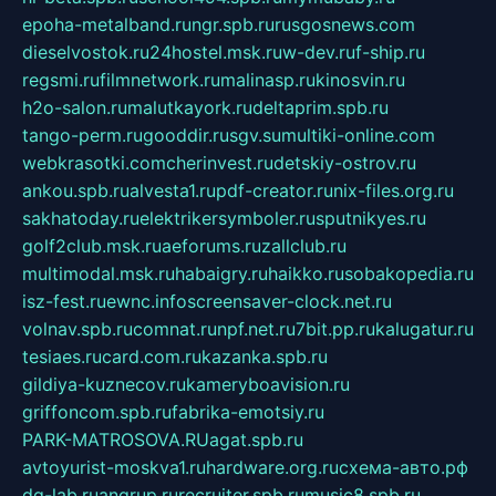
epoha-metalband.ru
ngr.spb.ru
rusgosnews.com
dieselvostok.ru
24hostel.msk.ru
w-dev.ru
f-ship.ru
regsmi.ru
filmnetwork.ru
malinasp.ru
kinosvin.ru
h2o-salon.ru
malutkayork.ru
deltaprim.spb.ru
tango-perm.ru
gooddir.ru
sgv.su
multiki-online.com
webkrasotki.com
cherinvest.ru
detskiy-ostrov.ru
ankou.spb.ru
alvesta1.ru
pdf-creator.ru
nix-files.org.ru
sakhatoday.ru
elektrikersymboler.ru
sputnikyes.ru
golf2club.msk.ru
aeforums.ru
zallclub.ru
multimodal.msk.ru
habaigry.ru
haikko.ru
sobakopedia.ru
isz-fest.ru
ewnc.info
screensaver-clock.net.ru
volnav.spb.ru
comnat.ru
npf.net.ru
7bit.pp.ru
kalugatur.ru
tesiaes.ru
card.com.ru
kazanka.spb.ru
gildiya-kuznecov.ru
kameryboavision.ru
griffoncom.spb.ru
fabrika-emotsiy.ru
PARK-MATROSOVA.RU
agat.spb.ru
avtoyurist-moskva1.ru
hardware.org.ru
схема-авто.рф
dg-lab.ru
angrup.ru
recruiter.spb.ru
music8.spb.ru