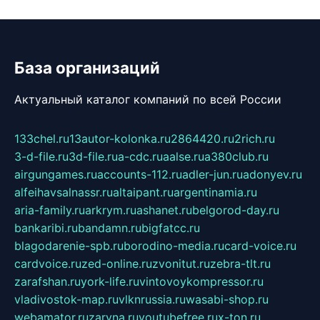
База организаций
Актуальный каталог компаний по всей России
133chel.ru
13autor-kolonka.ru
2864420.ru
2rich.ru
3-d-file.ru
3d-file.ru
a-cdc.ru
aalse.ru
a380club.ru
airgungames.ru
accounts-112.ru
adler-jun.ru
adonyev.ru
alfeihavsalnassr.ru
altaipant.ru
argentinamia.ru
aria-family.ru
arkrym.ru
ashanet.ru
belgorod-day.ru
bankaribi.ru
bandamn.ru
bigfatcc.ru
blagodarenie-spb.ru
borodino-media.ru
card-voice.ru
cardvoice.ru
zed-online.ru
zvonitut.ru
zebra-tlt.ru
zarafshan.ru
york-life.ru
vintovoykompressor.ru
vladivostok-map.ru
vlknrussia.ru
wasabi-shop.ru
webamator.ru
zaryna.ru
youtubefree.ru
x-ton.ru