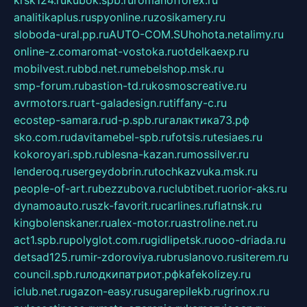
krsk124.ru
kubok.spb.ru
romanofforex.ru
analitikaplus.ru
spyonline.ru
zosikamery.ru
sloboda-ural.pp.ru
AUTO-COM.SU
hohota.net
alimy.ru
online-z.com
aromat-vostoka.ru
otdelkaexp.ru
mobilvest.ru
bbd.net.ru
mebelshop.msk.ru
smp-forum.ru
bastion-td.ru
kosmoscreative.ru
avrmotors.ru
art-galadesign.ru
tiffany-c.ru
ecostep-samara.ru
d-p.spb.ru
галактика73.рф
sko.com.ru
davitamebel-spb.ru
fotsis.ru
tesiaes.ru
kokoroyari.spb.ru
blesna-kazan.ru
mossilver.ru
lenderoq.ru
sergeydobrin.ru
tochkazvuka.msk.ru
people-of-art.ru
bezzubova.ru
clubtibet.ru
orior-aks.ru
dynamoauto.ru
szk-favorit.ru
carlines.ru
flatnsk.ru
kingbolenskaner.ru
alex-motor.ru
astroline.net.ru
act1.spb.ru
polyglot.com.ru
gidlipetsk.ru
ooo-driada.ru
detsad125.ru
mir-zdoroviya.ru
bruslanovo.ru
siterem.ru
council.spb.ru
лодкипатриот.рф
kafekolizey.ru
iclub.net.ru
gazon-easy.ru
sugarepilekb.ru
grinox.ru