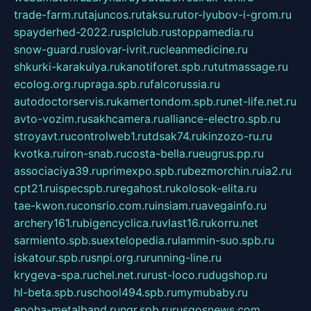
trade-farm.ru
tajuncos.ru
taksu.ru
tor-lyubov-i-grom.ru
spayderhed-2022.ru
splclub.ru
stoppamedia.ru
snow-guard.ru
slovar-ivrit.ru
cleanmedicine.ru
shkurki-karakulya.ru
kanotiforet.spb.ru
tutmassage.ru
ecolog.org.ru
praga.spb.ru
falcorussia.ru
autodoctorservis.ru
kamertondom.spb.ru
net-life.net.ru
avto-vozim.ru
sakhcamera.ru
alliance-electro.spb.ru
stroyavt.ru
controlweb1.ru
tdsak74.ru
kinzozo-ru.ru
kvotka.ru
iron-snab.ru
costa-bella.ru
eugrus.pp.ru
associaciya39.ru
primexpo.spb.ru
bezmorchin.ru
ia2.ru
cpt21.ru
ispecspb.ru
regahost.ru
kolosok-elita.ru
tae-kwon.ru
consrio.com.ru
insiam.ru
avegainfo.ru
archery161.ru
bigencyclica.ru
vlast16.ru
korru.net
sarmiento.spb.su
extelopedia.ru
lammin-suo.spb.ru
iskatour.spb.ru
snpi.org.ru
running-line.ru
krygeva-spa.ru
chel.net.ru
rust-loco.ru
dugshop.ru
hl-beta.spb.ru
school494.spb.ru
mymubaby.ru
epoha-metalband.ru
ngr.spb.ru
rusgosnews.com