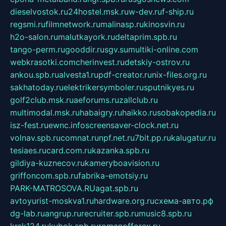
dieselvostok.ru
24hostel.msk.ru
w-dev.ru
f-ship.ru
regsmi.ru
filmnetwork.ru
malinasp.ru
kinosvin.ru
h2o-salon.ru
malutkayork.ru
deltaprim.spb.ru
tango-perm.ru
gooddir.ru
sgv.su
multiki-online.com
webkrasotki.com
cherinvest.ru
detskiy-ostrov.ru
ankou.spb.ru
alvesta1.ru
pdf-creator.ru
nix-files.org.ru
sakhatoday.ru
elektrikersymboler.ru
sputnikyes.ru
golf2club.msk.ru
aeforums.ru
zallclub.ru
multimodal.msk.ru
habaigry.ru
haikko.ru
sobakopedia.ru
isz-fest.ru
ewnc.info
screensaver-clock.net.ru
volnav.spb.ru
comnat.ru
npf.net.ru
7bit.pp.ru
kalugatur.ru
tesiaes.ru
card.com.ru
kazanka.spb.ru
gildiya-kuznecov.ru
kameryboavision.ru
griffoncom.spb.ru
fabrika-emotsiy.ru
PARK-MATROSOVA.RU
agat.spb.ru
avtoyurist-moskva1.ru
hardware.org.ru
схема-авто.рф
dg-lab.ru
angrup.ru
recruiter.spb.ru
music8.spb.ru