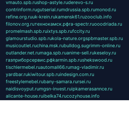
vmauto.spb.ru
shop-astyle.ru
derevo-s.ru
contrinform.ru
gutserial.ru
mdrussia.spb.ru
monod.ru
refine.org.ru
uk-krein.ru
kamensk61.ru
zooclub.info
filonov.org.ru
технокамск.рф
ra-spectr.ru
ooodriada.ru
promelmash.spb.ru
ixtys.spb.ru
fccity.ru
glamourstudio.spb.ru
kola-nature.org
spbmaster.spb.ru
musicoutlet.ru
china.msk.ru
bulldog.su
grimm-online.ru
outlander.net.ru
maga.spb.ru
anime-sell.ru
keseloy.ru
газприборсервис.рф
karmin.spb.ru
shekswood.ru
tischlermebel.ru
automall66.ru
mag-vladimir.ru
yardbar.ru
kiwitour.spb.ru
indesign.com.ru
freestylemebel.ru
bany-samara.ru
rsei.ru
naidisvoyput.ru
mgsn-invest.ru
ipkamerasannce.ru
alicante-house.ru
ibelka74.ru
cozyhouse.info
vlkargalev-studio.ru
700mb.ru
figura-ufa.ru
alina-live.ru
belarusiannews.ru
womenknow.ru
dos-vniimk.ru
sega.net.ru
dv.net.ru
phenomenonsofhistory.com
telesputnik.net.ru
wall.pp.ru
pylesosroidmi.ru