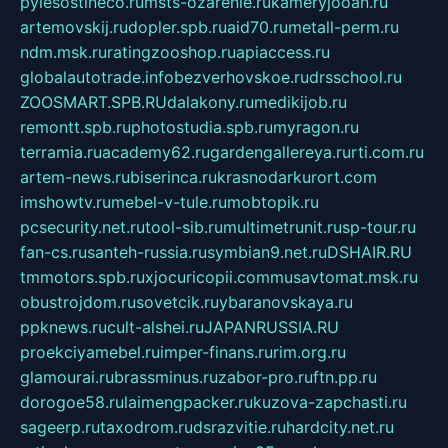
pylesostineco.ru
msts-ozarenie.ru
kameryjooan.ru
artemovskij.ru
dopler.spb.ru
aid70.ru
metall-perm.ru
ndm.msk.ru
ratingzooshop.ru
apiaccess.ru
globalautotrade.info
bezverhovskoe.ru
drsschool.ru
ZOOSMART.SPB.RU
dalakony.ru
medikijob.ru
remontt.spb.ru
photostudia.spb.ru
myragon.ru
terramia.ru
academy62.ru
gardengallereya.ru
rti.com.ru
artem-news.ru
biserinca.ru
krasnodarkurort.com
imshowtv.ru
mebel-v-tule.ru
mobtopik.ru
pcsecurity.net.ru
tool-sib.ru
multimetrunit.ru
sp-tour.ru
fan-cs.ru
santeh-russia.ru
symbian9.net.ru
DSHAIR.RU
tmmotors.spb.ru
xjocuricopii.com
musavtomat.msk.ru
obustrojdom.ru
sovetcik.ru
ybaranovskaya.ru
ppknews.ru
cult-alshei.ru
JAPANRUSSIA.RU
proekciyamebel.ru
imper-finans.ru
rim.org.ru
glamourai.ru
brassminus.ru
zabor-pro.ru
ftn.pp.ru
dorogoe58.ru
laimengpacker.ru
kuzova-zapchasti.ru
sageerp.ru
taxodrom.ru
dsrazvitie.ru
hardcity.net.ru