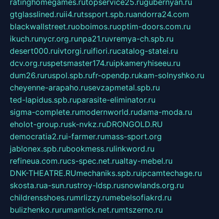
ratinghomegames.ru
topservice25.ru
gubernyan.ru
gtglasslined.ru
ii4.ru
tssport.spb.ru
andorra24.com
blackwallstreet.ru
oboimos.ru
optim-doors.com.ru
ikuch.ru
nycr.org.ru
npa21.ru
vremya-ch.spb.ru
desert000.ru
ivtorgi.ru
ifiori.ru
catalog-statei.ru
dcv.org.ru
spetsmaster174.ru
ipkameryhiseeu.ru
dum26.ru
ruspol.spb.ru
fr-opendp.ru
kam-solnyshko.ru
cheyenne-arapaho.ru
sevzapmetal.spb.ru
ted-lapidus.spb.ru
parasite-eliminator.ru
sigma-complete.ru
modernworld.ru
dama-moda.ru
eholot-group.ru
sk-nvkz.ru
DRONGOLD.RU
democratia2.ru
i-farmer.ru
mass-sport.org
jablonex.spb.ru
bookmess.ru
linkword.ru
refineua.com.ru
cs-spec.net.ru
altay-mebel.ru
DNK-THEATRE.RU
mechaniks.spb.ru
ipcamtechage.ru
skosta.ru
a-sun.ru
stroy-ldsp.ru
snowlands.org.ru
childrensshoes.ru
mrlizzy.ru
mebelsofiakrd.ru
bulizhenko.ru
rumantick.net.ru
mtszerno.ru