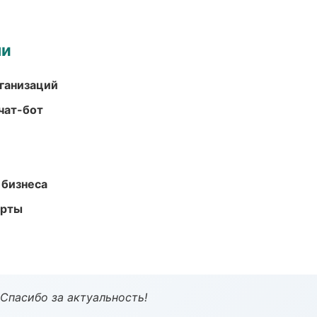
ми
ганизаций
чат-бот
 бизнеса
арты
 Спасибо за актуальность!