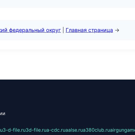
кий федеральный округ
|
Главная страница
→
сии
ru
3-d-file.ru
3d-file.ru
a-cdc.ru
aalse.ru
a380club.ru
airgungame