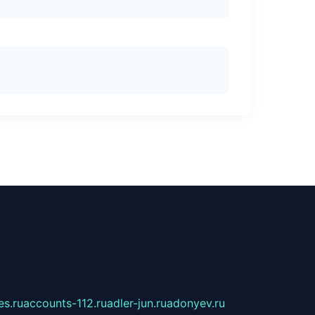
s.ru
accounts-112.ru
adler-jun.ru
adonyev.ru