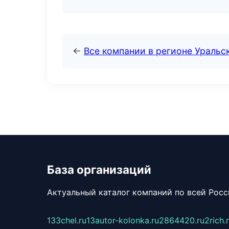
←
Все компании в регионе Уральс
База организаций
Актуальный каталог компаний по всей Рос
133chel.ru
13autor-kolonka.ru
2864420.ru
2rich.