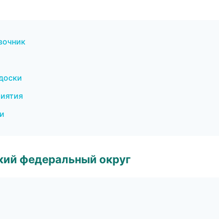
авочник
 доски
риятия
ки
ский федеральный округ