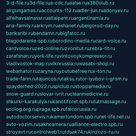
3-d-file.ru
3d-file.ru
a-cdc.ru
aalse.ru
a380club.ru
airgungames.ru
accounts-112.ru
adler-jun.ru
adonyev.ru
alfeihavsalnassr.ru
altaipant.ru
argentinamia.ru
aria-family.ru
arkrym.ru
ashanet.ru
belgorod-day.ru
bankaribi.ru
bandamn.ru
bigfatcc.ru
blagodarenie-spb.ru
borodino-media.ru
card-voice.ru
cardvoice.ru
zed-online.ru
zvonitut.ru
zebra-tlt.ru
zarafshan.ru
york-life.ru
vintovoykompressor.ru
vladivostok-map.ru
vlknrussia.ru
wasabi-shop.ru
webamator.ru
zaryna.ru
youtubefree.ru
x-ton.ru
trade-farm.ru
tajuncos.ru
taksu.ru
tor-lyubov-i-grom.ru
spayderhed-2022.ru
splclub.ru
stoppamedia.ru
snow-guard.ru
slovar-ivrit.ru
cleanmedicine.ru
shkurki-karakulya.ru
kanotiforet.spb.ru
tutmassage.ru
ecolog.org.ru
praga.spb.ru
falcorussia.ru
autodoctorservis.ru
kamertondom.spb.ru
net-life.net.ru
avto-vozim.ru
sakhcamera.ru
alliance-electro.spb.ru
stroyavt.ru
controlweb1.ru
tdsak74.ru
kinzozo-ru.ru