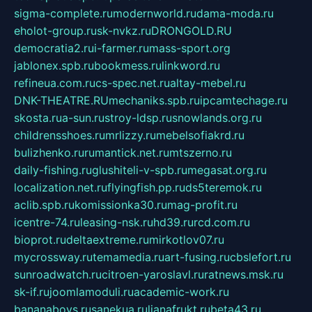
sigma-complete.ru
modernworld.ru
dama-moda.ru
eholot-group.ru
sk-nvkz.ru
DRONGOLD.RU
democratia2.ru
i-farmer.ru
mass-sport.org
jablonex.spb.ru
bookmess.ru
linkword.ru
refineua.com.ru
cs-spec.net.ru
altay-mebel.ru
DNK-THEATRE.RU
mechaniks.spb.ru
ipcamtechage.ru
skosta.ru
a-sun.ru
stroy-ldsp.ru
snowlands.org.ru
childrensshoes.ru
mrlizzy.ru
mebelsofiakrd.ru
bulizhenko.ru
rumantick.net.ru
mtszerno.ru
daily-fishing.ru
glushiteli-v-spb.ru
megasat.org.ru
localization.net.ru
flyingfish.pp.ru
ds5teremok.ru
aclib.spb.ru
komissionka30.ru
mag-profit.ru
icentre-74.ru
leasing-nsk.ru
hd39.ru
rcd.com.ru
bioprot.ru
deltaextreme.ru
mirkotlov07.ru
mycrossway.ru
temamedia.ru
art-fusing.ru
cbslefort.ru
sunroadwatch.ru
citroen-yaroslavl.ru
ratnews.msk.ru
sk-if.ru
joomlamoduli.ru
academic-work.ru
bananaboys.ru
sanekua.ru
lianafrukt.ru
beta43.ru