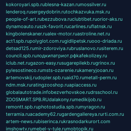
kokoroyari.spb.ru
blesna-kazan.ru
mossilver.ru
lenderoq.ru
sergeydobrin.ru
tochkazvuka.msk.ru
people-of-art.ru
bezzubova.ru
clubtibet.ru
orior-aks.ru
dynamoauto.ru
szk-favorit.ru
carlines.ru
flatnsk.ru
kingbolenskaner.ru
alex-motor.ru
astroline.net.ru
act1.spb.ru
polyglot.com.ru
gidlipetsk.ru
ooo-driada.ru
detsad125.ru
mir-zdoroviya.ru
bruslanovo.ru
siterem.ru
council.spb.ru
лодкипатриот.рф
kafekolizey.ru
iclub.net.ru
gazon-easy.ru
sugarepilekb.ru
grinox.ru
pylesostineco.ru
msts-ozarenie.ru
kameryjooan.ru
artemovskij.ru
dopler.spb.ru
aid70.ru
metall-perm.ru
ndm.msk.ru
ratingzooshop.ru
apiaccess.ru
globalautotrade.info
bezverhovskoe.ru
drsschool.ru
ZOOSMART.SPB.RU
dalakony.ru
medikijob.ru
remontt.spb.ru
photostudia.spb.ru
myragon.ru
terramia.ru
academy62.ru
gardengallereya.ru
rti.com.ru
artem-news.ru
biserinca.ru
krasnodarkurort.com
imshowtv.ru
mebel-v-tule.ru
mobtopik.ru