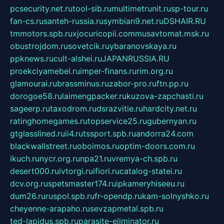
pcsecurity.net.ru
tool-sib.ru
multimetrunit.ru
sp-tour.ru
fan-cs.ru
santeh-russia.ru
symbian9.net.ru
DSHAIR.RU
tmmotors.spb.ru
xjocuricopii.com
musavtomat.msk.ru
obustrojdom.ru
sovetcik.ru
ybaranovskaya.ru
ppknews.ru
cult-alshei.ru
JAPANRUSSIA.RU
proekciyamebel.ru
imper-finans.ru
rim.org.ru
glamourai.ru
brassminus.ru
zabor-pro.ru
ftn.pp.ru
dorogoe58.ru
laimengpacker.ru
kuzova-zapchasti.ru
sageerp.ru
taxodrom.ru
dsrazvitie.ru
hardcity.net.ru
ratinghomegames.ru
topservice25.ru
gubernyan.ru
gtglasslined.ru
ii4.ru
tssport.spb.ru
andorra24.com
blackwallstreet.ru
oboimos.ru
optim-doors.com.ru
ikuch.ru
nycr.org.ru
npa21.ru
vremya-ch.spb.ru
desert000.ru
ivtorgi.ru
ifiori.ru
catalog-statei.ru
dcv.org.ru
spetsmaster174.ru
ipkameryhiseeu.ru
dum26.ru
ruspol.spb.ru
fr-opendp.ru
kam-solnyshko.ru
cheyenne-arapaho.ru
sevzapmetal.spb.ru
ted-lapidus.spb.ru
parasite-eliminator.ru