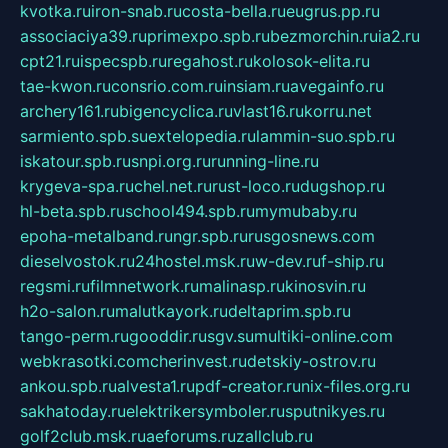
kvotka.ru
iron-snab.ru
costa-bella.ru
eugrus.pp.ru
associaciya39.ru
primexpo.spb.ru
bezmorchin.ru
ia2.ru
cpt21.ru
ispecspb.ru
regahost.ru
kolosok-elita.ru
tae-kwon.ru
consrio.com.ru
insiam.ru
avegainfo.ru
archery161.ru
bigencyclica.ru
vlast16.ru
korru.net
sarmiento.spb.su
extelopedia.ru
lammin-suo.spb.ru
iskatour.spb.ru
snpi.org.ru
running-line.ru
krygeva-spa.ru
chel.net.ru
rust-loco.ru
dugshop.ru
hl-beta.spb.ru
school494.spb.ru
mymubaby.ru
epoha-metalband.ru
ngr.spb.ru
rusgosnews.com
dieselvostok.ru
24hostel.msk.ru
w-dev.ru
f-ship.ru
regsmi.ru
filmnetwork.ru
malinasp.ru
kinosvin.ru
h2o-salon.ru
malutkayork.ru
deltaprim.spb.ru
tango-perm.ru
gooddir.ru
sgv.su
multiki-online.com
webkrasotki.com
cherinvest.ru
detskiy-ostrov.ru
ankou.spb.ru
alvesta1.ru
pdf-creator.ru
nix-files.org.ru
sakhatoday.ru
elektrikersymboler.ru
sputnikyes.ru
golf2club.msk.ru
aeforums.ru
zallclub.ru