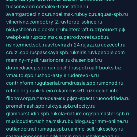
tucsonwoori.com
alex-translation.ru
avantgardeclinics.ru
noel.msk.ru
buylq.ru
aquas-spb.ru
vilnerivne.com
bobry-2.ru
vtoroe-solnce.ru
nickysheen.ru
clockmir.ru
huntercraft.ru
стройокт.рф
webpixels.ru
pczz.msk.su
petrodvorets.spb.ru
nsintermed.spb.ru
avtovirazh-24.ru
jazzq.ru
czecot.ru
cruizi.spb.ru
spasskaya.spb.ru
kniris.ru
vkpeople.com
maminy-mysli.ru
arionorel.ru
khuseniosif.ru
dotmediacup.spb.ru
mebel-tiraspol.ru
all-books.biz
vmauto.spb.ru
shop-astyle.ru
derevo-s.ru
contrinform.ru
gutserial.ru
mdrussia.spb.ru
monod.ru
refine.org.ru
uk-krein.ru
kamensk61.ru
zooclub.info
filonov.org.ru
технокамск.рф
ra-spectr.ru
ooodriada.ru
promelmash.spb.ru
ixtys.spb.ru
fccity.ru
glamourstudio.spb.ru
kola-nature.org
spbmaster.spb.ru
musicoutlet.ru
china.msk.ru
bulldog.su
grimm-online.ru
outlander.net.ru
maga.spb.ru
anime-sell.ru
keseloy.ru
газприборсервис.рф
karmin.spb.ru
shekswood.ru