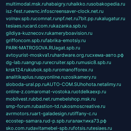
multimodal.msk.ru
habaigry.ru
haikko.ru
sobakopedia.ru
isz-fest.ru
ewnc.info
screensaver-clock.net.ru
volnav.spb.ru
comnat.ru
npf.net.ru
7bit.pp.ru
kalugatur.ru
tesiaes.ru
card.com.ru
kazanka.spb.ru
gildiya-kuznecov.ru
kameryboavision.ru
griffoncom.spb.ru
fabrika-emotsiy.ru
PARK-MATROSOVA.RU
agat.spb.ru
avtoyurist-moskva1.ru
hardware.org.ru
схема-авто.рф
dg-lab.ru
angrup.ru
recruiter.spb.ru
music8.spb.ru
krsk124.ru
kubok.spb.ru
romanofforex.ru
analitikaplus.ru
spyonline.ru
zosikamery.ru
sloboda-ural.pp.ru
AUTO-COM.SU
hohota.net
alimy.ru
online-z.com
aromat-vostoka.ru
otdelkaexp.ru
mobilvest.ru
bbd.net.ru
mebelshop.msk.ru
smp-forum.ru
bastion-td.ru
kosmoscreative.ru
avrmotors.ru
art-galadesign.ru
tiffany-c.ru
ecostep-samara.ru
d-p.spb.ru
галактика73.рф
sko.com.ru
davitamebel-spb.ru
fotsis.ru
tesiaes.ru