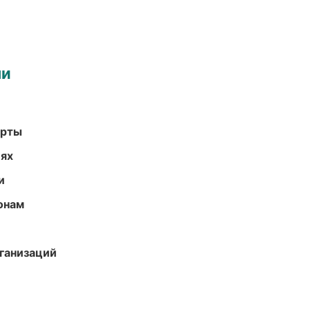
ми
арты
иях
и
онам
ганизаций