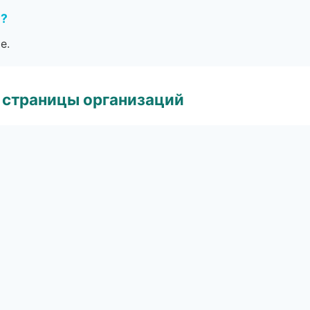
е?
е.
 страницы организаций