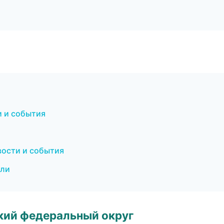
и и события
вости и события
ели
ский федеральный округ