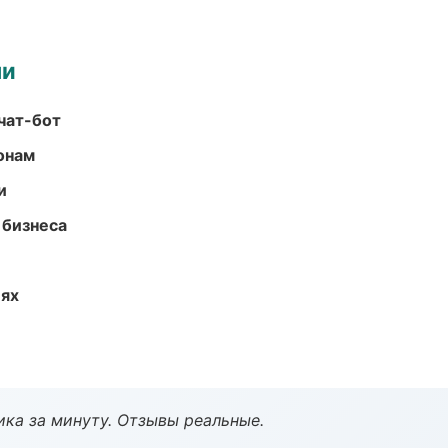
ми
чат-бот
онам
и
 бизнеса
иях
ка за минуту. Отзывы реальные.