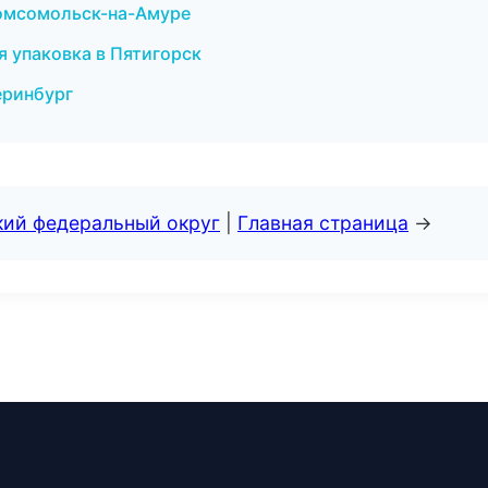
Комсомольск-на-Амуре
 упаковка в Пятигорск
еринбург
кий федеральный округ
|
Главная страница
→