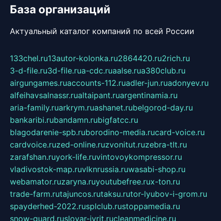
База организаций
Актуальный каталог компаний по всей России
133chel.ru
13autor-kolonka.ru
2864420.ru
2rich.ru
3-d-file.ru
3d-file.ru
a-cdc.ru
aalse.ru
a380club.ru
airgungames.ru
accounts-112.ru
adler-jun.ru
adonyev.ru
alfeihavsalnassr.ru
altaipant.ru
argentinamia.ru
aria-family.ru
arkrym.ru
ashanet.ru
belgorod-day.ru
bankaribi.ru
bandamn.ru
bigfatcc.ru
blagodarenie-spb.ru
borodino-media.ru
card-voice.ru
cardvoice.ru
zed-online.ru
zvonitut.ru
zebra-tlt.ru
zarafshan.ru
york-life.ru
vintovoykompressor.ru
vladivostok-map.ru
vlknrussia.ru
wasabi-shop.ru
webamator.ru
zaryna.ru
youtubefree.ru
x-ton.ru
trade-farm.ru
tajuncos.ru
taksu.ru
tor-lyubov-i-grom.ru
spayderhed-2022.ru
splclub.ru
stoppamedia.ru
snow-guard.ru
slovar-ivrit.ru
cleanmedicine.ru