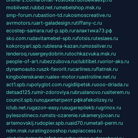
mobilvest.ru
bbd.net.ru
mebelshop.msk.ru
smp-forum.ru
bastion-td.ru
kosmoscreative.ru
avrmotors.ru
art-galadesign.ru
tiffany-c.ru
ecostep-samara.ru
d-p.spb.ru
галактика73.рф
sko.com.ru
davitamebel-spb.ru
fotsis.ru
tesiaes.ru
kokoroyari.spb.ru
blesna-kazan.ru
mossilver.ru
lenderoq.ru
sergeydobrin.ru
tochkazvuka.msk.ru
people-of-art.ru
bezzubova.ru
clubtibet.ru
orior-aks.ru
dynamoauto.ru
szk-favorit.ru
carlines.ru
flatnsk.ru
kingbolenskaner.ru
alex-motor.ru
astroline.net.ru
act1.spb.ru
polyglot.com.ru
gidlipetsk.ru
ooo-driada.ru
detsad125.ru
mir-zdoroviya.ru
bruslanovo.ru
siterem.ru
council.spb.ru
лодкипатриот.рф
kafekolizey.ru
iclub.net.ru
gazon-easy.ru
sugarepilekb.ru
grinox.ru
pylesostineco.ru
msts-ozarenie.ru
kameryjooan.ru
artemovskij.ru
dopler.spb.ru
aid70.ru
metall-perm.ru
ndm.msk.ru
ratingzooshop.ru
apiaccess.ru