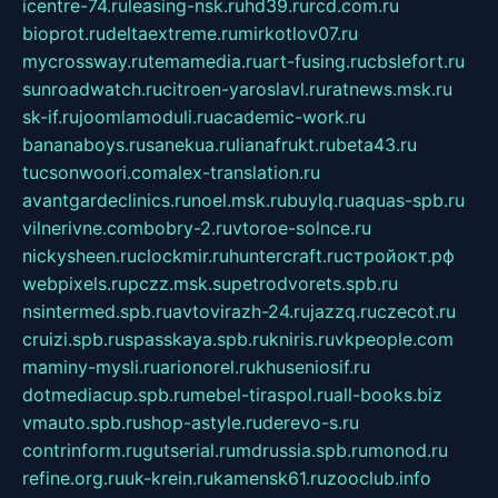
icentre-74.ru
leasing-nsk.ru
hd39.ru
rcd.com.ru
bioprot.ru
deltaextreme.ru
mirkotlov07.ru
mycrossway.ru
temamedia.ru
art-fusing.ru
cbslefort.ru
sunroadwatch.ru
citroen-yaroslavl.ru
ratnews.msk.ru
sk-if.ru
joomlamoduli.ru
academic-work.ru
bananaboys.ru
sanekua.ru
lianafrukt.ru
beta43.ru
tucsonwoori.com
alex-translation.ru
avantgardeclinics.ru
noel.msk.ru
buylq.ru
aquas-spb.ru
vilnerivne.com
bobry-2.ru
vtoroe-solnce.ru
nickysheen.ru
clockmir.ru
huntercraft.ru
стройокт.рф
webpixels.ru
pczz.msk.su
petrodvorets.spb.ru
nsintermed.spb.ru
avtovirazh-24.ru
jazzq.ru
czecot.ru
cruizi.spb.ru
spasskaya.spb.ru
kniris.ru
vkpeople.com
maminy-mysli.ru
arionorel.ru
khuseniosif.ru
dotmediacup.spb.ru
mebel-tiraspol.ru
all-books.biz
vmauto.spb.ru
shop-astyle.ru
derevo-s.ru
contrinform.ru
gutserial.ru
mdrussia.spb.ru
monod.ru
refine.org.ru
uk-krein.ru
kamensk61.ru
zooclub.info