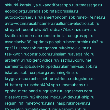
shkurki-karakulya.ru
kanotiforet.spb.ru
tutmassage.ru
ecolog.org.ru
praga.spb.ru
falcorussia.ru
autodoctorservis.ru
kamertondom.spb.ru
net-life.net.ru
avto-vozim.ru
sakhcamera.ru
alliance-electro.spb.ru
stroyavt.ru
controlweb1.ru
tdsak74.ru
kinzozo-ru.ru
kvotka.ru
iron-snab.ru
costa-bella.ru
eugrus.pp.ru
associaciya39.ru
primexpo.spb.ru
bezmorchin.ru
ia2.ru
cpt21.ru
ispecspb.ru
regahost.ru
kolosok-elita.ru
tae-kwon.ru
consrio.com.ru
insiam.ru
avegainfo.ru
archery161.ru
bigencyclica.ru
vlast16.ru
korru.net
sarmiento.spb.su
extelopedia.ru
lammin-suo.spb.ru
iskatour.spb.ru
snpi.org.ru
running-line.ru
krygeva-spa.ru
chel.net.ru
rust-loco.ru
dugshop.ru
hl-beta.spb.ru
school494.spb.ru
mymubaby.ru
epoha-metalband.ru
ngr.spb.ru
rusgosnews.com
dieselvostok.ru
24hostel.msk.ru
w-dev.ru
f-ship.ru
regsmi.ru
filmnetwork.ru
malinasp.ru
kinosvin.ru
h2o-salon.ru
malutkayork.ru
deltaprim.spb.ru