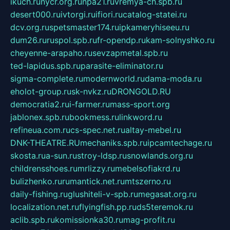
ikuch.ru
nycr.org.ru
npa21.ru
vremya-ch.spb.ru
desert000.ru
ivtorgi.ru
ifiori.ru
catalog-statei.ru
dcv.org.ru
spetsmaster174.ru
ipkameryhiseeu.ru
dum26.ru
ruspol.spb.ru
fr-opendp.ru
kam-solnyshko.ru
cheyenne-arapaho.ru
sevzapmetal.spb.ru
ted-lapidus.spb.ru
parasite-eliminator.ru
sigma-complete.ru
modernworld.ru
dama-moda.ru
eholot-group.ru
sk-nvkz.ru
DRONGOLD.RU
democratia2.ru
i-farmer.ru
mass-sport.org
jablonex.spb.ru
bookmess.ru
linkword.ru
refineua.com.ru
cs-spec.net.ru
altay-mebel.ru
DNK-THEATRE.RU
mechaniks.spb.ru
ipcamtechage.ru
skosta.ru
a-sun.ru
stroy-ldsp.ru
snowlands.org.ru
childrensshoes.ru
mrlizzy.ru
mebelsofiakrd.ru
bulizhenko.ru
rumantick.net.ru
mtszerno.ru
daily-fishing.ru
glushiteli-v-spb.ru
megasat.org.ru
localization.net.ru
flyingfish.pp.ru
ds5teremok.ru
aclib.spb.ru
komissionka30.ru
mag-profit.ru