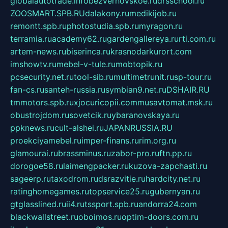
globalautotrade.info
bezverhovskoe.ru
drsschool.ru
ZOOSMART.SPB.RU
dalakony.ru
medikijob.ru
remontt.spb.ru
photostudia.spb.ru
myragon.ru
terramia.ru
academy62.ru
gardengallereya.ru
rti.com.ru
artem-news.ru
biserinca.ru
krasnodarkurort.com
imshowtv.ru
mebel-v-tule.ru
mobtopik.ru
pcsecurity.net.ru
tool-sib.ru
multimetrunit.ru
sp-tour.ru
fan-cs.ru
santeh-russia.ru
symbian9.net.ru
DSHAIR.RU
tmmotors.spb.ru
xjocuricopii.com
musavtomat.msk.ru
obustrojdom.ru
sovetcik.ru
ybaranovskaya.ru
ppknews.ru
cult-alshei.ru
JAPANRUSSIA.RU
proekciyamebel.ru
imper-finans.ru
rim.org.ru
glamourai.ru
brassminus.ru
zabor-pro.ru
ftn.pp.ru
dorogoe58.ru
laimengpacker.ru
kuzova-zapchasti.ru
sageerp.ru
taxodrom.ru
dsrazvitie.ru
hardcity.net.ru
ratinghomegames.ru
topservice25.ru
gubernyan.ru
gtglasslined.ru
ii4.ru
tssport.spb.ru
andorra24.com
blackwallstreet.ru
oboimos.ru
optim-doors.com.ru