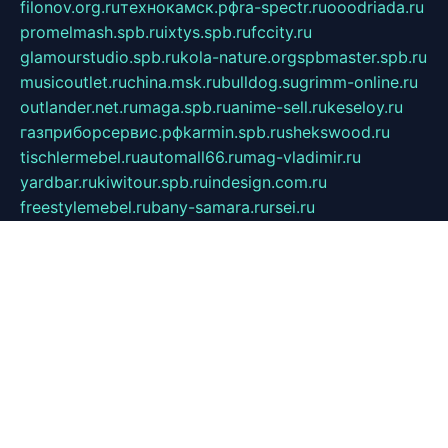
filonov.org.ru
технокамск.рф
ra-spectr.ru
ooodriada.ru
promelmash.spb.ru
ixtys.spb.ru
fccity.ru
glamourstudio.spb.ru
kola-nature.org
spbmaster.spb.ru
musicoutlet.ru
china.msk.ru
bulldog.su
grimm-online.ru
outlander.net.ru
maga.spb.ru
anime-sell.ru
keseloy.ru
газприборсервис.рф
karmin.spb.ru
shekswood.ru
tischlermebel.ru
automall66.ru
mag-vladimir.ru
yardbar.ru
kiwitour.spb.ru
indesign.com.ru
freestylemebel.ru
bany-samara.ru
rsei.ru
naidisvoyput.ru
mgsn-invest.ru
ipkamerasannce.ru
alicante-house.ru
ibelka74.ru
cozyhouse.info
vlkargalev-studio.ru
700mb.ru
figura-ufa.ru
alina-live.ru
belarusiannews.ru
womenknow.ru
dos-vniimk.ru
sega.net.ru
dv.net.ru
phenomenonsofhistory.com
telesputnik.net.ru
wall.pp.ru
pylesosroidmi.ru
gtc-clan.ru
cligs.ru
bibikazap.ru
popova.org.ru
netwhistler.spb.ru
bellvil.ru
bonzon.ru
iss-vladik.ru
defiparis.net.ru
las-gryzas.ru
amku.ru