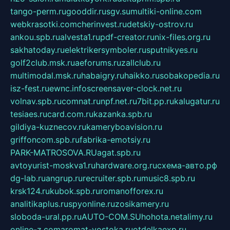
tango-perm.ru
gooddir.ru
sgv.su
multiki-online.com
webkrasotki.com
cherinvest.ru
detskiy-ostrov.ru
ankou.spb.ru
alvesta1.ru
pdf-creator.ru
nix-files.org.ru
sakhatoday.ru
elektrikersymboler.ru
sputnikyes.ru
golf2club.msk.ru
aeforums.ru
zallclub.ru
multimodal.msk.ru
habaigry.ru
haikko.ru
sobakopedia.ru
isz-fest.ru
ewnc.info
screensaver-clock.net.ru
volnav.spb.ru
comnat.ru
npf.net.ru
7bit.pp.ru
kalugatur.ru
tesiaes.ru
card.com.ru
kazanka.spb.ru
gildiya-kuznecov.ru
kameryboavision.ru
griffoncom.spb.ru
fabrika-emotsiy.ru
PARK-MATROSOVA.RU
agat.spb.ru
avtoyurist-moskva1.ru
hardware.org.ru
схема-авто.рф
dg-lab.ru
angrup.ru
recruiter.spb.ru
music8.spb.ru
krsk124.ru
kubok.spb.ru
romanofforex.ru
analitikaplus.ru
spyonline.ru
zosikamery.ru
sloboda-ural.pp.ru
AUTO-COM.SU
hohota.net
alimy.ru
online-z.com
aromat-vostoka.ru
otdelkaexp.ru