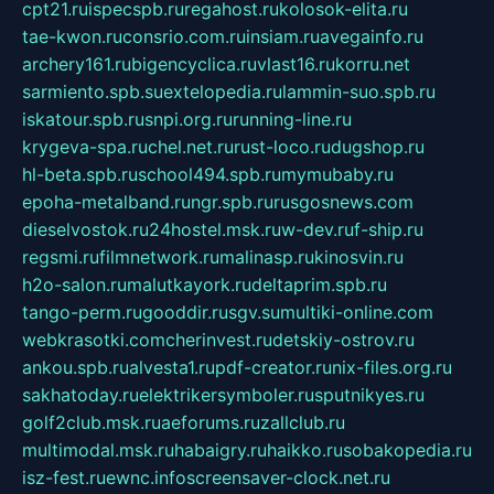
cpt21.ru
ispecspb.ru
regahost.ru
kolosok-elita.ru
tae-kwon.ru
consrio.com.ru
insiam.ru
avegainfo.ru
archery161.ru
bigencyclica.ru
vlast16.ru
korru.net
sarmiento.spb.su
extelopedia.ru
lammin-suo.spb.ru
iskatour.spb.ru
snpi.org.ru
running-line.ru
krygeva-spa.ru
chel.net.ru
rust-loco.ru
dugshop.ru
hl-beta.spb.ru
school494.spb.ru
mymubaby.ru
epoha-metalband.ru
ngr.spb.ru
rusgosnews.com
dieselvostok.ru
24hostel.msk.ru
w-dev.ru
f-ship.ru
regsmi.ru
filmnetwork.ru
malinasp.ru
kinosvin.ru
h2o-salon.ru
malutkayork.ru
deltaprim.spb.ru
tango-perm.ru
gooddir.ru
sgv.su
multiki-online.com
webkrasotki.com
cherinvest.ru
detskiy-ostrov.ru
ankou.spb.ru
alvesta1.ru
pdf-creator.ru
nix-files.org.ru
sakhatoday.ru
elektrikersymboler.ru
sputnikyes.ru
golf2club.msk.ru
aeforums.ru
zallclub.ru
multimodal.msk.ru
habaigry.ru
haikko.ru
sobakopedia.ru
isz-fest.ru
ewnc.info
screensaver-clock.net.ru