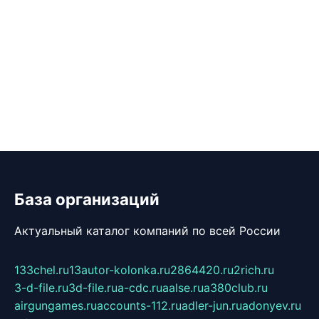
База организаций
Актуальный каталог компаний по всей России
133chel.ru
13autor-kolonka.ru
2864420.ru
2rich.ru
3-d-file.ru
3d-file.ru
a-cdc.ru
aalse.ru
a380club.ru
airgungames.ru
accounts-112.ru
adler-jun.ru
adonyev.ru