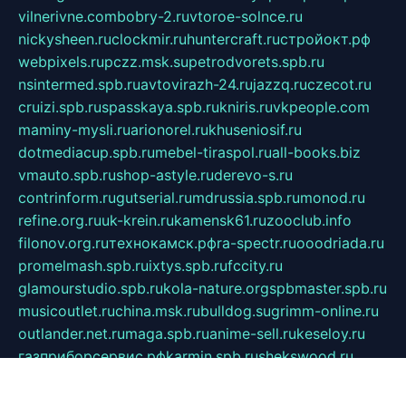
vilnerivne.com
bobry-2.ru
vtoroe-solnce.ru
nickysheen.ru
clockmir.ru
huntercraft.ru
стройокт.рф
webpixels.ru
pczz.msk.su
petrodvorets.spb.ru
nsintermed.spb.ru
avtovirazh-24.ru
jazzq.ru
czecot.ru
cruizi.spb.ru
spasskaya.spb.ru
kniris.ru
vkpeople.com
maminy-mysli.ru
arionorel.ru
khuseniosif.ru
dotmediacup.spb.ru
mebel-tiraspol.ru
all-books.biz
vmauto.spb.ru
shop-astyle.ru
derevo-s.ru
contrinform.ru
gutserial.ru
mdrussia.spb.ru
monod.ru
refine.org.ru
uk-krein.ru
kamensk61.ru
zooclub.info
filonov.org.ru
технокамск.рф
ra-spectr.ru
ooodriada.ru
promelmash.spb.ru
ixtys.spb.ru
fccity.ru
glamourstudio.spb.ru
kola-nature.org
spbmaster.spb.ru
musicoutlet.ru
china.msk.ru
bulldog.su
grimm-online.ru
outlander.net.ru
maga.spb.ru
anime-sell.ru
keseloy.ru
газприборсервис.рф
karmin.spb.ru
shekswood.ru
tischlermebel.ru
automall66.ru
mag-vladimir.ru
yardbar.ru
kiwitour.spb.ru
indesign.com.ru