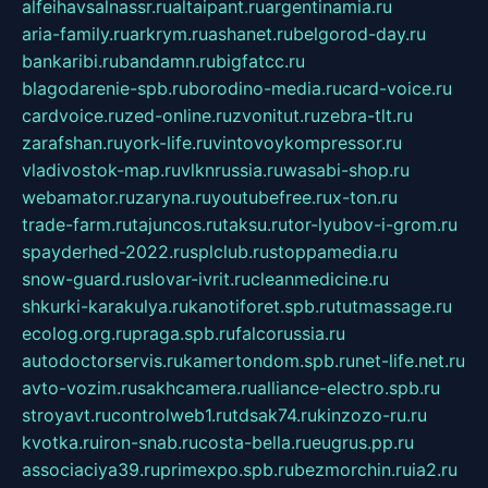
alfeihavsalnassr.ru
altaipant.ru
argentinamia.ru
aria-family.ru
arkrym.ru
ashanet.ru
belgorod-day.ru
bankaribi.ru
bandamn.ru
bigfatcc.ru
blagodarenie-spb.ru
borodino-media.ru
card-voice.ru
cardvoice.ru
zed-online.ru
zvonitut.ru
zebra-tlt.ru
zarafshan.ru
york-life.ru
vintovoykompressor.ru
vladivostok-map.ru
vlknrussia.ru
wasabi-shop.ru
webamator.ru
zaryna.ru
youtubefree.ru
x-ton.ru
trade-farm.ru
tajuncos.ru
taksu.ru
tor-lyubov-i-grom.ru
spayderhed-2022.ru
splclub.ru
stoppamedia.ru
snow-guard.ru
slovar-ivrit.ru
cleanmedicine.ru
shkurki-karakulya.ru
kanotiforet.spb.ru
tutmassage.ru
ecolog.org.ru
praga.spb.ru
falcorussia.ru
autodoctorservis.ru
kamertondom.spb.ru
net-life.net.ru
avto-vozim.ru
sakhcamera.ru
alliance-electro.spb.ru
stroyavt.ru
controlweb1.ru
tdsak74.ru
kinzozo-ru.ru
kvotka.ru
iron-snab.ru
costa-bella.ru
eugrus.pp.ru
associaciya39.ru
primexpo.spb.ru
bezmorchin.ru
ia2.ru