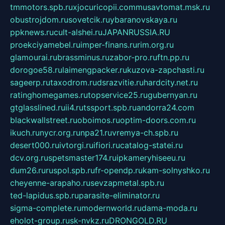
tmmotors.spb.ru
xjocuricopii.com
musavtomat.msk.ru
obustrojdom.ru
sovetcik.ru
ybaranovskaya.ru
ppknews.ru
cult-alshei.ru
JAPANRUSSIA.RU
proekciyamebel.ru
imper-finans.ru
rim.org.ru
glamourai.ru
brassminus.ru
zabor-pro.ru
ftn.pp.ru
dorogoe58.ru
laimengpacker.ru
kuzova-zapchasti.ru
sageerp.ru
taxodrom.ru
dsrazvitie.ru
hardcity.net.ru
ratinghomegames.ru
topservice25.ru
gubernyan.ru
gtglasslined.ru
ii4.ru
tssport.spb.ru
andorra24.com
blackwallstreet.ru
oboimos.ru
optim-doors.com.ru
ikuch.ru
nycr.org.ru
npa21.ru
vremya-ch.spb.ru
desert000.ru
ivtorgi.ru
ifiori.ru
catalog-statei.ru
dcv.org.ru
spetsmaster174.ru
ipkameryhiseeu.ru
dum26.ru
ruspol.spb.ru
fr-opendp.ru
kam-solnyshko.ru
cheyenne-arapaho.ru
sevzapmetal.spb.ru
ted-lapidus.spb.ru
parasite-eliminator.ru
sigma-complete.ru
modernworld.ru
dama-moda.ru
eholot-group.ru
sk-nvkz.ru
DRONGOLD.RU