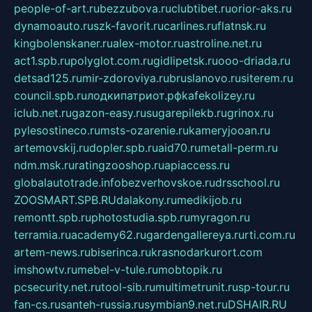
people-of-art.ru
bezzubova.ru
clubtibet.ru
orior-aks.ru
dynamoauto.ru
szk-favorit.ru
carlines.ru
flatnsk.ru
kingbolenskaner.ru
alex-motor.ru
astroline.net.ru
act1.spb.ru
polyglot.com.ru
gidlipetsk.ru
ooo-driada.ru
detsad125.ru
mir-zdoroviya.ru
bruslanovo.ru
siterem.ru
council.spb.ru
лодкипатриот.рф
kafekolizey.ru
iclub.net.ru
gazon-easy.ru
sugarepilekb.ru
grinox.ru
pylesostineco.ru
msts-ozarenie.ru
kameryjooan.ru
artemovskij.ru
dopler.spb.ru
aid70.ru
metall-perm.ru
ndm.msk.ru
ratingzooshop.ru
apiaccess.ru
globalautotrade.info
bezverhovskoe.ru
drsschool.ru
ZOOSMART.SPB.RU
dalakony.ru
medikijob.ru
remontt.spb.ru
photostudia.spb.ru
myragon.ru
terramia.ru
academy62.ru
gardengallereya.ru
rti.com.ru
artem-news.ru
biserinca.ru
krasnodarkurort.com
imshowtv.ru
mebel-v-tule.ru
mobtopik.ru
pcsecurity.net.ru
tool-sib.ru
multimetrunit.ru
sp-tour.ru
fan-cs.ru
santeh-russia.ru
symbian9.net.ru
DSHAIR.RU