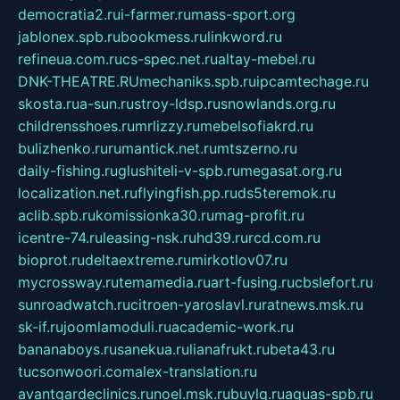
democratia2.ru
i-farmer.ru
mass-sport.org
jablonex.spb.ru
bookmess.ru
linkword.ru
refineua.com.ru
cs-spec.net.ru
altay-mebel.ru
DNK-THEATRE.RU
mechaniks.spb.ru
ipcamtechage.ru
skosta.ru
a-sun.ru
stroy-ldsp.ru
snowlands.org.ru
childrensshoes.ru
mrlizzy.ru
mebelsofiakrd.ru
bulizhenko.ru
rumantick.net.ru
mtszerno.ru
daily-fishing.ru
glushiteli-v-spb.ru
megasat.org.ru
localization.net.ru
flyingfish.pp.ru
ds5teremok.ru
aclib.spb.ru
komissionka30.ru
mag-profit.ru
icentre-74.ru
leasing-nsk.ru
hd39.ru
rcd.com.ru
bioprot.ru
deltaextreme.ru
mirkotlov07.ru
mycrossway.ru
temamedia.ru
art-fusing.ru
cbslefort.ru
sunroadwatch.ru
citroen-yaroslavl.ru
ratnews.msk.ru
sk-if.ru
joomlamoduli.ru
academic-work.ru
bananaboys.ru
sanekua.ru
lianafrukt.ru
beta43.ru
tucsonwoori.com
alex-translation.ru
avantgardeclinics.ru
noel.msk.ru
buylq.ru
aquas-spb.ru