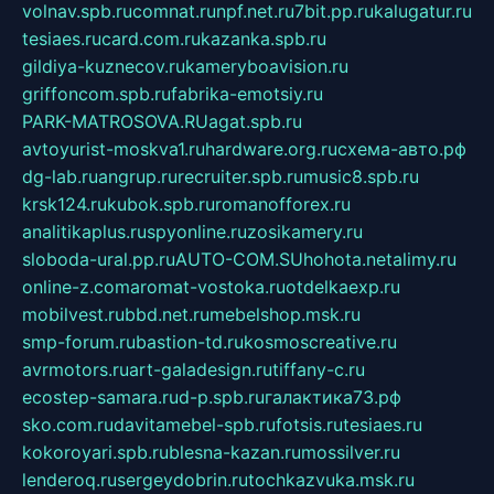
volnav.spb.ru
comnat.ru
npf.net.ru
7bit.pp.ru
kalugatur.ru
tesiaes.ru
card.com.ru
kazanka.spb.ru
gildiya-kuznecov.ru
kameryboavision.ru
griffoncom.spb.ru
fabrika-emotsiy.ru
PARK-MATROSOVA.RU
agat.spb.ru
avtoyurist-moskva1.ru
hardware.org.ru
схема-авто.рф
dg-lab.ru
angrup.ru
recruiter.spb.ru
music8.spb.ru
krsk124.ru
kubok.spb.ru
romanofforex.ru
analitikaplus.ru
spyonline.ru
zosikamery.ru
sloboda-ural.pp.ru
AUTO-COM.SU
hohota.net
alimy.ru
online-z.com
aromat-vostoka.ru
otdelkaexp.ru
mobilvest.ru
bbd.net.ru
mebelshop.msk.ru
smp-forum.ru
bastion-td.ru
kosmoscreative.ru
avrmotors.ru
art-galadesign.ru
tiffany-c.ru
ecostep-samara.ru
d-p.spb.ru
галактика73.рф
sko.com.ru
davitamebel-spb.ru
fotsis.ru
tesiaes.ru
kokoroyari.spb.ru
blesna-kazan.ru
mossilver.ru
lenderoq.ru
sergeydobrin.ru
tochkazvuka.msk.ru