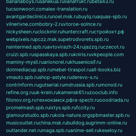
bananaboys.ru
sanekua.ru
lianafrukt.ru
beta43.ru
tucsonwoori.com
alex-translation.ru
avantgardeclinics.ru
noel.msk.ru
buylq.ru
aquas-spb.ru
vilnerivne.com
bobry-2.ru
vtoroe-solnce.ru
nickysheen.ru
clockmir.ru
huntercraft.ru
стройокт.рф
webpixels.ru
pczz.msk.su
petrodvorets.spb.ru
nsintermed.spb.ru
avtovirazh-24.ru
jazzq.ru
czecot.ru
cruizi.spb.ru
spasskaya.spb.ru
kniris.ru
vkpeople.com
maminy-mysli.ru
arionorel.ru
khuseniosif.ru
dotmediacup.spb.ru
mebel-tiraspol.ru
all-books.biz
vmauto.spb.ru
shop-astyle.ru
derevo-s.ru
contrinform.ru
gutserial.ru
mdrussia.spb.ru
monod.ru
refine.org.ru
uk-krein.ru
kamensk61.ru
zooclub.info
filonov.org.ru
технокамск.рф
ra-spectr.ru
ooodriada.ru
promelmash.spb.ru
ixtys.spb.ru
fccity.ru
glamourstudio.spb.ru
kola-nature.org
spbmaster.spb.ru
musicoutlet.ru
china.msk.ru
bulldog.su
grimm-online.ru
outlander.net.ru
maga.spb.ru
anime-sell.ru
keseloy.ru