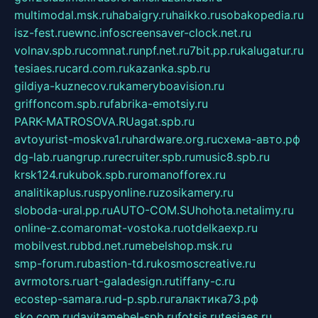
multimodal.msk.ru
habaigry.ru
haikko.ru
sobakopedia.ru
isz-fest.ru
ewnc.info
screensaver-clock.net.ru
volnav.spb.ru
comnat.ru
npf.net.ru
7bit.pp.ru
kalugatur.ru
tesiaes.ru
card.com.ru
kazanka.spb.ru
gildiya-kuznecov.ru
kameryboavision.ru
griffoncom.spb.ru
fabrika-emotsiy.ru
PARK-MATROSOVA.RU
agat.spb.ru
avtoyurist-moskva1.ru
hardware.org.ru
схема-авто.рф
dg-lab.ru
angrup.ru
recruiter.spb.ru
music8.spb.ru
krsk124.ru
kubok.spb.ru
romanofforex.ru
analitikaplus.ru
spyonline.ru
zosikamery.ru
sloboda-ural.pp.ru
AUTO-COM.SU
hohota.net
alimy.ru
online-z.com
aromat-vostoka.ru
otdelkaexp.ru
mobilvest.ru
bbd.net.ru
mebelshop.msk.ru
smp-forum.ru
bastion-td.ru
kosmoscreative.ru
avrmotors.ru
art-galadesign.ru
tiffany-c.ru
ecostep-samara.ru
d-p.spb.ru
галактика73.рф
sko.com.ru
davitamebel-spb.ru
fotsis.ru
tesiaes.ru