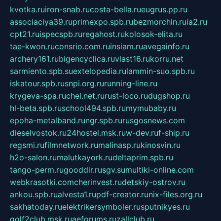
kvotka.ru
iron-snab.ru
costa-bella.ru
eugrus.pp.ru
associaciya39.ru
primexpo.spb.ru
bezmorchin.ru
ia2.ru
cpt21.ru
ispecspb.ru
regahost.ru
kolosok-elita.ru
tae-kwon.ru
consrio.com.ru
insiam.ru
avegainfo.ru
archery161.ru
bigencyclica.ru
vlast16.ru
korru.net
sarmiento.spb.su
extelopedia.ru
lammin-suo.spb.ru
iskatour.spb.ru
snpi.org.ru
running-line.ru
krygeva-spa.ru
chel.net.ru
rust-loco.ru
dugshop.ru
hl-beta.spb.ru
school494.spb.ru
mymubaby.ru
epoha-metalband.ru
ngr.spb.ru
rusgosnews.com
dieselvostok.ru
24hostel.msk.ru
w-dev.ru
f-ship.ru
regsmi.ru
filmnetwork.ru
malinasp.ru
kinosvin.ru
h2o-salon.ru
malutkayork.ru
deltaprim.spb.ru
tango-perm.ru
gooddir.ru
sgv.su
multiki-online.com
webkrasotki.com
cherinvest.ru
detskiy-ostrov.ru
ankou.spb.ru
alvesta1.ru
pdf-creator.ru
nix-files.org.ru
sakhatoday.ru
elektrikersymboler.ru
sputnikyes.ru
golf2club.msk.ru
aeforums.ru
zallclub.ru