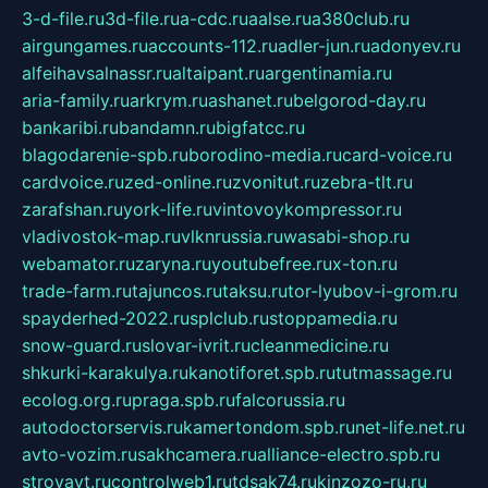
3-d-file.ru
3d-file.ru
a-cdc.ru
aalse.ru
a380club.ru
airgungames.ru
accounts-112.ru
adler-jun.ru
adonyev.ru
alfeihavsalnassr.ru
altaipant.ru
argentinamia.ru
aria-family.ru
arkrym.ru
ashanet.ru
belgorod-day.ru
bankaribi.ru
bandamn.ru
bigfatcc.ru
blagodarenie-spb.ru
borodino-media.ru
card-voice.ru
cardvoice.ru
zed-online.ru
zvonitut.ru
zebra-tlt.ru
zarafshan.ru
york-life.ru
vintovoykompressor.ru
vladivostok-map.ru
vlknrussia.ru
wasabi-shop.ru
webamator.ru
zaryna.ru
youtubefree.ru
x-ton.ru
trade-farm.ru
tajuncos.ru
taksu.ru
tor-lyubov-i-grom.ru
spayderhed-2022.ru
splclub.ru
stoppamedia.ru
snow-guard.ru
slovar-ivrit.ru
cleanmedicine.ru
shkurki-karakulya.ru
kanotiforet.spb.ru
tutmassage.ru
ecolog.org.ru
praga.spb.ru
falcorussia.ru
autodoctorservis.ru
kamertondom.spb.ru
net-life.net.ru
avto-vozim.ru
sakhcamera.ru
alliance-electro.spb.ru
stroyavt.ru
controlweb1.ru
tdsak74.ru
kinzozo-ru.ru