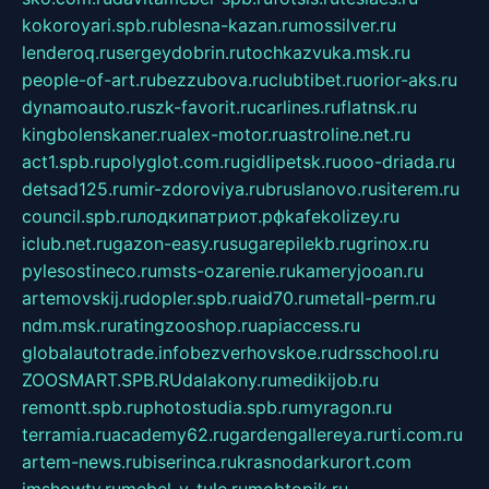
kokoroyari.spb.ru
blesna-kazan.ru
mossilver.ru
lenderoq.ru
sergeydobrin.ru
tochkazvuka.msk.ru
people-of-art.ru
bezzubova.ru
clubtibet.ru
orior-aks.ru
dynamoauto.ru
szk-favorit.ru
carlines.ru
flatnsk.ru
kingbolenskaner.ru
alex-motor.ru
astroline.net.ru
act1.spb.ru
polyglot.com.ru
gidlipetsk.ru
ooo-driada.ru
detsad125.ru
mir-zdoroviya.ru
bruslanovo.ru
siterem.ru
council.spb.ru
лодкипатриот.рф
kafekolizey.ru
iclub.net.ru
gazon-easy.ru
sugarepilekb.ru
grinox.ru
pylesostineco.ru
msts-ozarenie.ru
kameryjooan.ru
artemovskij.ru
dopler.spb.ru
aid70.ru
metall-perm.ru
ndm.msk.ru
ratingzooshop.ru
apiaccess.ru
globalautotrade.info
bezverhovskoe.ru
drsschool.ru
ZOOSMART.SPB.RU
dalakony.ru
medikijob.ru
remontt.spb.ru
photostudia.spb.ru
myragon.ru
terramia.ru
academy62.ru
gardengallereya.ru
rti.com.ru
artem-news.ru
biserinca.ru
krasnodarkurort.com
imshowtv.ru
mebel-v-tule.ru
mobtopik.ru