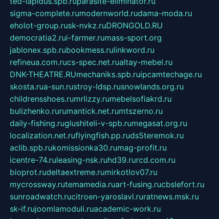
ted-lapidus.spb.ru
parasite-eliminator.ru
sigma-complete.ru
modernworld.ru
dama-moda.ru
eholot-group.ru
sk-nvkz.ru
DRONGOLD.RU
democratia2.ru
i-farmer.ru
mass-sport.org
jablonex.spb.ru
bookmess.ru
linkword.ru
refineua.com.ru
cs-spec.net.ru
altay-mebel.ru
DNK-THEATRE.RU
mechaniks.spb.ru
ipcamtechage.ru
skosta.ru
a-sun.ru
stroy-ldsp.ru
snowlands.org.ru
childrensshoes.ru
mrlizzy.ru
mebelsofiakrd.ru
bulizhenko.ru
rumantick.net.ru
mtszerno.ru
daily-fishing.ru
glushiteli-v-spb.ru
megasat.org.ru
localization.net.ru
flyingfish.pp.ru
ds5teremok.ru
aclib.spb.ru
komissionka30.ru
mag-profit.ru
icentre-74.ru
leasing-nsk.ru
hd39.ru
rcd.com.ru
bioprot.ru
deltaextreme.ru
mirkotlov07.ru
mycrossway.ru
temamedia.ru
art-fusing.ru
cbslefort.ru
sunroadwatch.ru
citroen-yaroslavl.ru
ratnews.msk.ru
sk-if.ru
joomlamoduli.ru
academic-work.ru