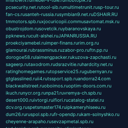
pcsecurity.net.ru
tool-sib.ru
multimetrunit.ru
sp-tour.ru
fan-cs.ru
santeh-russia.ru
symbian9.net.ru
DSHAIR.RU
tmmotors.spb.ru
xjocuricopii.com
musavtomat.msk.ru
obustrojdom.ru
sovetcik.ru
ybaranovskaya.ru
ppknews.ru
cult-alshei.ru
JAPANRUSSIA.RU
proekciyamebel.ru
imper-finans.ru
rim.org.ru
glamourai.ru
brassminus.ru
zabor-pro.ru
ftn.pp.ru
dorogoe58.ru
laimengpacker.ru
kuzova-zapchasti.ru
sageerp.ru
taxodrom.ru
dsrazvitie.ru
hardcity.net.ru
ratinghomegames.ru
topservice25.ru
gubernyan.ru
gtglasslined.ru
ii4.ru
tssport.spb.ru
andorra24.com
blackwallstreet.ru
oboimos.ru
optim-doors.com.ru
ikuch.ru
nycr.org.ru
npa21.ru
vremya-ch.spb.ru
desert000.ru
ivtorgi.ru
ifiori.ru
catalog-statei.ru
dcv.org.ru
spetsmaster174.ru
ipkameryhiseeu.ru
dum26.ru
ruspol.spb.ru
fr-opendp.ru
kam-solnyshko.ru
cheyenne-arapaho.ru
sevzapmetal.spb.ru