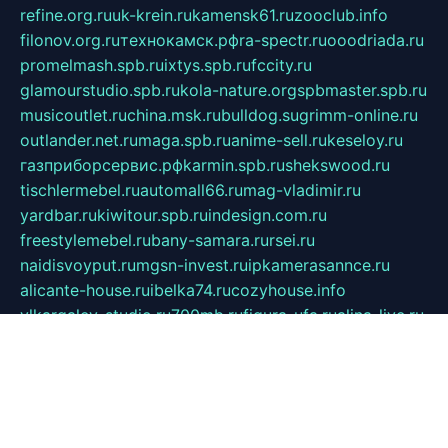
refine.org.ru
uk-krein.ru
kamensk61.ru
zooclub.info
filonov.org.ru
технокамск.рф
ra-spectr.ru
ooodriada.ru
promelmash.spb.ru
ixtys.spb.ru
fccity.ru
glamourstudio.spb.ru
kola-nature.org
spbmaster.spb.ru
musicoutlet.ru
china.msk.ru
bulldog.su
grimm-online.ru
outlander.net.ru
maga.spb.ru
anime-sell.ru
keseloy.ru
газприборсервис.рф
karmin.spb.ru
shekswood.ru
tischlermebel.ru
automall66.ru
mag-vladimir.ru
yardbar.ru
kiwitour.spb.ru
indesign.com.ru
freestylemebel.ru
bany-samara.ru
rsei.ru
naidisvoyput.ru
mgsn-invest.ru
ipkamerasannce.ru
alicante-house.ru
ibelka74.ru
cozyhouse.info
vlkargalev-studio.ru
700mb.ru
figura-ufa.ru
alina-live.ru
belarusiannews.ru
womenknow.ru
dos-vniimk.ru
sega.net.ru
dv.net.ru
phenomenonsofhistory.com
telesputnik.net.ru
wall.pp.ru
pylesosroidmi.ru
gtc-clan.ru
cligs.ru
bibikazap.ru
popova.org.ru
netwhistler.spb.ru
bellvil.ru
bonzon.ru
iss-vladik.ru