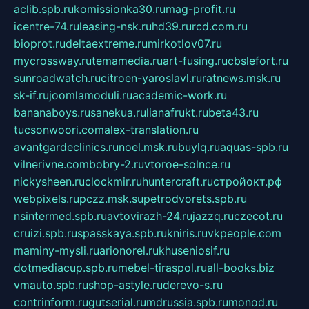
aclib.spb.ru
komissionka30.ru
mag-profit.ru
icentre-74.ru
leasing-nsk.ru
hd39.ru
rcd.com.ru
bioprot.ru
deltaextreme.ru
mirkotlov07.ru
mycrossway.ru
temamedia.ru
art-fusing.ru
cbslefort.ru
sunroadwatch.ru
citroen-yaroslavl.ru
ratnews.msk.ru
sk-if.ru
joomlamoduli.ru
academic-work.ru
bananaboys.ru
sanekua.ru
lianafrukt.ru
beta43.ru
tucsonwoori.com
alex-translation.ru
avantgardeclinics.ru
noel.msk.ru
buylq.ru
aquas-spb.ru
vilnerivne.com
bobry-2.ru
vtoroe-solnce.ru
nickysheen.ru
clockmir.ru
huntercraft.ru
стройокт.рф
webpixels.ru
pczz.msk.su
petrodvorets.spb.ru
nsintermed.spb.ru
avtovirazh-24.ru
jazzq.ru
czecot.ru
cruizi.spb.ru
spasskaya.spb.ru
kniris.ru
vkpeople.com
maminy-mysli.ru
arionorel.ru
khuseniosif.ru
dotmediacup.spb.ru
mebel-tiraspol.ru
all-books.biz
vmauto.spb.ru
shop-astyle.ru
derevo-s.ru
contrinform.ru
gutserial.ru
mdrussia.spb.ru
monod.ru