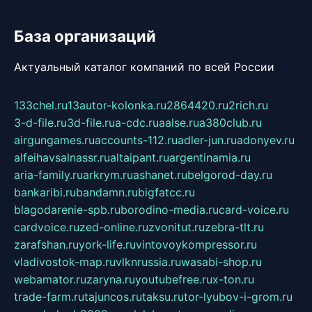
База организаций
Актуальный каталог компаний по всей России
133chel.ru
13autor-kolonka.ru
2864420.ru
2rich.ru
3-d-file.ru
3d-file.ru
a-cdc.ru
aalse.ru
a380club.ru
airgungames.ru
accounts-112.ru
adler-jun.ru
adonyev.ru
alfeihavsalnassr.ru
altaipant.ru
argentinamia.ru
aria-family.ru
arkrym.ru
ashanet.ru
belgorod-day.ru
bankaribi.ru
bandamn.ru
bigfatcc.ru
blagodarenie-spb.ru
borodino-media.ru
card-voice.ru
cardvoice.ru
zed-online.ru
zvonitut.ru
zebra-tlt.ru
zarafshan.ru
york-life.ru
vintovoykompressor.ru
vladivostok-map.ru
vlknrussia.ru
wasabi-shop.ru
webamator.ru
zaryna.ru
youtubefree.ru
x-ton.ru
trade-farm.ru
tajuncos.ru
taksu.ru
tor-lyubov-i-grom.ru