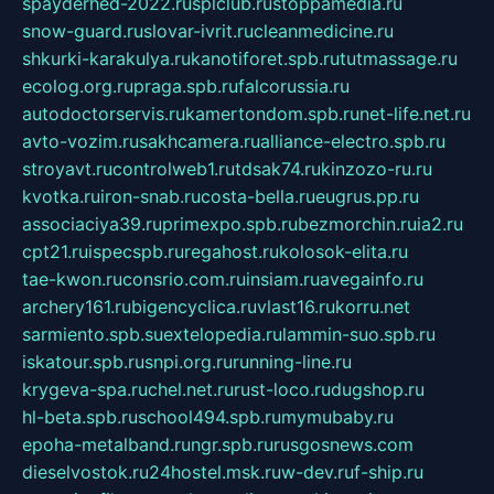
spayderhed-2022.ru
splclub.ru
stoppamedia.ru
snow-guard.ru
slovar-ivrit.ru
cleanmedicine.ru
shkurki-karakulya.ru
kanotiforet.spb.ru
tutmassage.ru
ecolog.org.ru
praga.spb.ru
falcorussia.ru
autodoctorservis.ru
kamertondom.spb.ru
net-life.net.ru
avto-vozim.ru
sakhcamera.ru
alliance-electro.spb.ru
stroyavt.ru
controlweb1.ru
tdsak74.ru
kinzozo-ru.ru
kvotka.ru
iron-snab.ru
costa-bella.ru
eugrus.pp.ru
associaciya39.ru
primexpo.spb.ru
bezmorchin.ru
ia2.ru
cpt21.ru
ispecspb.ru
regahost.ru
kolosok-elita.ru
tae-kwon.ru
consrio.com.ru
insiam.ru
avegainfo.ru
archery161.ru
bigencyclica.ru
vlast16.ru
korru.net
sarmiento.spb.su
extelopedia.ru
lammin-suo.spb.ru
iskatour.spb.ru
snpi.org.ru
running-line.ru
krygeva-spa.ru
chel.net.ru
rust-loco.ru
dugshop.ru
hl-beta.spb.ru
school494.spb.ru
mymubaby.ru
epoha-metalband.ru
ngr.spb.ru
rusgosnews.com
dieselvostok.ru
24hostel.msk.ru
w-dev.ru
f-ship.ru