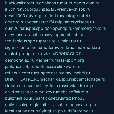
blackwallstreet.ru
oboimos.ru
optim-doors.com.ru
ikuch.ru
nycr.org.ru
npa21.ru
vremya-ch.spb.ru
desert000.ru
ivtorgi.ru
ifiori.ru
catalog-statei.ru
dcv.org.ru
spetsmaster174.ru
ipkameryhiseeu.ru
dum26.ru
ruspol.spb.ru
fr-opendp.ru
kam-solnyshko.ru
cheyenne-arapaho.ru
sevzapmetal.spb.ru
ted-lapidus.spb.ru
parasite-eliminator.ru
sigma-complete.ru
modernworld.ru
dama-moda.ru
eholot-group.ru
sk-nvkz.ru
DRONGOLD.RU
democratia2.ru
i-farmer.ru
mass-sport.org
jablonex.spb.ru
bookmess.ru
linkword.ru
refineua.com.ru
cs-spec.net.ru
altay-mebel.ru
DNK-THEATRE.RU
mechaniks.spb.ru
ipcamtechage.ru
skosta.ru
a-sun.ru
stroy-ldsp.ru
snowlands.org.ru
childrensshoes.ru
mrlizzy.ru
mebelsofiakrd.ru
bulizhenko.ru
rumantick.net.ru
mtszerno.ru
daily-fishing.ru
glushiteli-v-spb.ru
megasat.org.ru
localization.net.ru
flyingfish.pp.ru
ds5teremok.ru