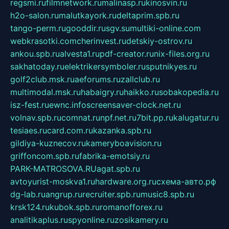
regsmi.ru
filmnetwork.ru
malinasp.ru
kinosvin.ru
h2o-salon.ru
malutkayork.ru
deltaprim.spb.ru
tango-perm.ru
gooddir.ru
sgv.su
multiki-online.com
webkrasotki.com
cherinvest.ru
detskiy-ostrov.ru
ankou.spb.ru
alvesta1.ru
pdf-creator.ru
nix-files.org.ru
sakhatoday.ru
elektrikersymboler.ru
sputnikyes.ru
golf2club.msk.ru
aeforums.ru
zallclub.ru
multimodal.msk.ru
habaigry.ru
haikko.ru
sobakopedia.ru
isz-fest.ru
ewnc.info
screensaver-clock.net.ru
volnav.spb.ru
comnat.ru
npf.net.ru
7bit.pp.ru
kalugatur.ru
tesiaes.ru
card.com.ru
kazanka.spb.ru
gildiya-kuznecov.ru
kameryboavision.ru
griffoncom.spb.ru
fabrika-emotsiy.ru
PARK-MATROSOVA.RU
agat.spb.ru
avtoyurist-moskva1.ru
hardware.org.ru
схема-авто.рф
dg-lab.ru
angrup.ru
recruiter.spb.ru
music8.spb.ru
krsk124.ru
kubok.spb.ru
romanofforex.ru
analitikaplus.ru
spyonline.ru
zosikamery.ru