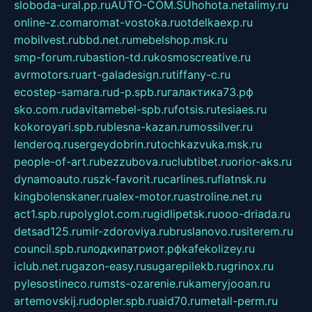
sloboda-ural.pp.ru
AUTO-COM.SU
hohota.net
alimy.ru
online-z.com
aromat-vostoka.ru
otdelkaexp.ru
mobilvest.ru
bbd.net.ru
mebelshop.msk.ru
smp-forum.ru
bastion-td.ru
kosmoscreative.ru
avrmotors.ru
art-galadesign.ru
tiffany-c.ru
ecostep-samara.ru
d-p.spb.ru
галактика73.рф
sko.com.ru
davitamebel-spb.ru
fotsis.ru
tesiaes.ru
kokoroyari.spb.ru
blesna-kazan.ru
mossilver.ru
lenderoq.ru
sergeydobrin.ru
tochkazvuka.msk.ru
people-of-art.ru
bezzubova.ru
clubtibet.ru
orior-aks.ru
dynamoauto.ru
szk-favorit.ru
carlines.ru
flatnsk.ru
kingbolenskaner.ru
alex-motor.ru
astroline.net.ru
act1.spb.ru
polyglot.com.ru
gidlipetsk.ru
ooo-driada.ru
detsad125.ru
mir-zdoroviya.ru
bruslanovo.ru
siterem.ru
council.spb.ru
лодкипатриот.рф
kafekolizey.ru
iclub.net.ru
gazon-easy.ru
sugarepilekb.ru
grinox.ru
pylesostineco.ru
msts-ozarenie.ru
kameryjooan.ru
artemovskij.ru
dopler.spb.ru
aid70.ru
metall-perm.ru