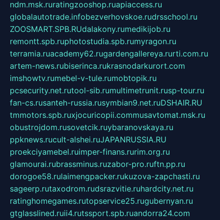
ndm.msk.ru
ratingzooshop.ru
apiaccess.ru
globalautotrade.info
bezverhovskoe.ru
drsschool.ru
ZOOSMART.SPB.RU
dalakony.ru
medikijob.ru
remontt.spb.ru
photostudia.spb.ru
myragon.ru
terramia.ru
academy62.ru
gardengallereya.ru
rti.com.ru
artem-news.ru
biserinca.ru
krasnodarkurort.com
imshowtv.ru
mebel-v-tule.ru
mobtopik.ru
pcsecurity.net.ru
tool-sib.ru
multimetrunit.ru
sp-tour.ru
fan-cs.ru
santeh-russia.ru
symbian9.net.ru
DSHAIR.RU
tmmotors.spb.ru
xjocuricopii.com
musavtomat.msk.ru
obustrojdom.ru
sovetcik.ru
ybaranovskaya.ru
ppknews.ru
cult-alshei.ru
JAPANRUSSIA.RU
proekciyamebel.ru
imper-finans.ru
rim.org.ru
glamourai.ru
brassminus.ru
zabor-pro.ru
ftn.pp.ru
dorogoe58.ru
laimengpacker.ru
kuzova-zapchasti.ru
sageerp.ru
taxodrom.ru
dsrazvitie.ru
hardcity.net.ru
ratinghomegames.ru
topservice25.ru
gubernyan.ru
gtglasslined.ru
ii4.ru
tssport.spb.ru
andorra24.com