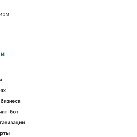
фирм
ми
и
иях
 бизнеса
чат-бот
ганизаций
арты