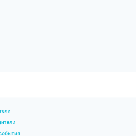
ители
дители
 события