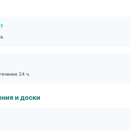
е?
е.
течение 24 ч.
ния и доски