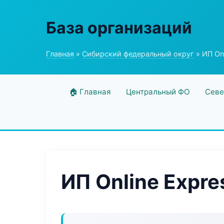
База организаций
Главная
»
Сибирский федеральный округ
» ИП Onl
🏠 Главная
Центральный ФО
Севе
ИП Online Expre