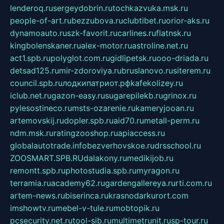
lenderoq.ru
sergeydobrin.ru
tochkazvuka.msk.ru
people-of-art.ru
bezzubova.ru
clubtibet.ru
orior-aks.ru
dynamoauto.ru
szk-favorit.ru
carlines.ru
flatnsk.ru
kingbolenskaner.ru
alex-motor.ru
astroline.net.ru
act1.spb.ru
polyglot.com.ru
gidlipetsk.ru
ooo-driada.ru
detsad125.ru
mir-zdoroviya.ru
bruslanovo.ru
siterem.ru
council.spb.ru
лодкипатриот.рф
kafekolizey.ru
iclub.net.ru
gazon-easy.ru
sugarepilekb.ru
grinox.ru
pylesostineco.ru
msts-ozarenie.ru
kameryjooan.ru
artemovskij.ru
dopler.spb.ru
aid70.ru
metall-perm.ru
ndm.msk.ru
ratingzooshop.ru
apiaccess.ru
globalautotrade.info
bezverhovskoe.ru
drsschool.ru
ZOOSMART.SPB.RU
dalakony.ru
medikijob.ru
remontt.spb.ru
photostudia.spb.ru
myragon.ru
terramia.ru
academy62.ru
gardengallereya.ru
rti.com.ru
artem-news.ru
biserinca.ru
krasnodarkurort.com
imshowtv.ru
mebel-v-tule.ru
mobtopik.ru
pcsecurity.net.ru
tool-sib.ru
multimetrunit.ru
sp-tour.ru