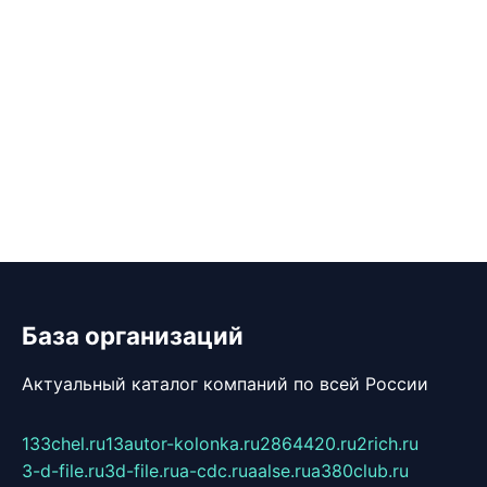
База организаций
Актуальный каталог компаний по всей России
133chel.ru
13autor-kolonka.ru
2864420.ru
2rich.ru
3-d-file.ru
3d-file.ru
a-cdc.ru
aalse.ru
a380club.ru