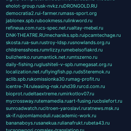
eholot-group.ru
sk-nvkz.ru
DRONGOLD.RU
democratia2.ru
i-farmer.ru
mass-sport.org
jablonex.spb.ru
bookmess.ru
linkword.ru
refineua.com.ru
cs-spec.net.ru
altay-mebel.ru
DNK-THEATRE.RU
mechaniks.spb.ru
ipcamtechage.ru
skosta.ru
a-sun.ru
stroy-ldsp.ru
snowlands.org.ru
childrensshoes.ru
mrlizzy.ru
mebelsofiakrd.ru
bulizhenko.ru
rumantick.net.ru
mtszerno.ru
daily-fishing.ru
glushiteli-v-spb.ru
megasat.org.ru
localization.net.ru
flyingfish.pp.ru
ds5teremok.ru
aclib.spb.ru
komissionka30.ru
mag-profit.ru
icentre-74.ru
leasing-nsk.ru
hd39.ru
rcd.com.ru
bioprot.ru
deltaextreme.ru
mirkotlov07.ru
mycrossway.ru
temamedia.ru
art-fusing.ru
cbslefort.ru
sunroadwatch.ru
citroen-yaroslavl.ru
ratnews.msk.ru
sk-if.ru
joomlamoduli.ru
academic-work.ru
bananaboys.ru
sanekua.ru
lianafrukt.ru
beta43.ru
tucsonwoori.com
alex-translation.ru