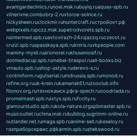
avantgardeclinics.ru
noel.msk.ru
buylq.ru
aquas-spb.ru
vilnerivne.com
bobry-2.ru
vtoroe-solnce.ru
nickysheen.ru
clockmir.ru
huntercraft.ru
стройокт.рф
webpixels.ru
pczz.msk.su
petrodvorets.spb.ru
nsintermed.spb.ru
avtovirazh-24.ru
jazzq.ru
czecot.ru
cruizi.spb.ru
spasskaya.spb.ru
kniris.ru
vkpeople.com
maminy-mysli.ru
arionorel.ru
khuseniosif.ru
dotmediacup.spb.ru
mebel-tiraspol.ru
all-books.biz
vmauto.spb.ru
shop-astyle.ru
derevo-s.ru
contrinform.ru
gutserial.ru
mdrussia.spb.ru
monod.ru
refine.org.ru
uk-krein.ru
kamensk61.ru
zooclub.info
filonov.org.ru
технокамск.рф
ra-spectr.ru
ooodriada.ru
promelmash.spb.ru
ixtys.spb.ru
fccity.ru
glamourstudio.spb.ru
kola-nature.org
spbmaster.spb.ru
musicoutlet.ru
china.msk.ru
bulldog.su
grimm-online.ru
outlander.net.ru
maga.spb.ru
anime-sell.ru
keseloy.ru
газприборсервис.рф
karmin.spb.ru
shekswood.ru
tischlermebel.ru
automall66.ru
mag-vladimir.ru