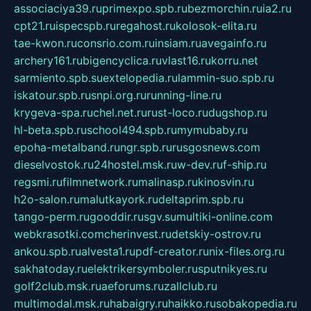
associaciya39.ru
primexpo.spb.ru
bezmorchin.ru
ia2.ru
cpt21.ru
ispecspb.ru
regahost.ru
kolosok-elita.ru
tae-kwon.ru
consrio.com.ru
insiam.ru
avegainfo.ru
archery161.ru
bigencyclica.ru
vlast16.ru
korru.net
sarmiento.spb.su
extelopedia.ru
lammin-suo.spb.ru
iskatour.spb.ru
snpi.org.ru
running-line.ru
krygeva-spa.ru
chel.net.ru
rust-loco.ru
dugshop.ru
hl-beta.spb.ru
school494.spb.ru
mymubaby.ru
epoha-metalband.ru
ngr.spb.ru
rusgosnews.com
dieselvostok.ru
24hostel.msk.ru
w-dev.ru
f-ship.ru
regsmi.ru
filmnetwork.ru
malinasp.ru
kinosvin.ru
h2o-salon.ru
malutkayork.ru
deltaprim.spb.ru
tango-perm.ru
gooddir.ru
sgv.su
multiki-online.com
webkrasotki.com
cherinvest.ru
detskiy-ostrov.ru
ankou.spb.ru
alvesta1.ru
pdf-creator.ru
nix-files.org.ru
sakhatoday.ru
elektrikersymboler.ru
sputnikyes.ru
golf2club.msk.ru
aeforums.ru
zallclub.ru
multimodal.msk.ru
habaigry.ru
haikko.ru
sobakopedia.ru