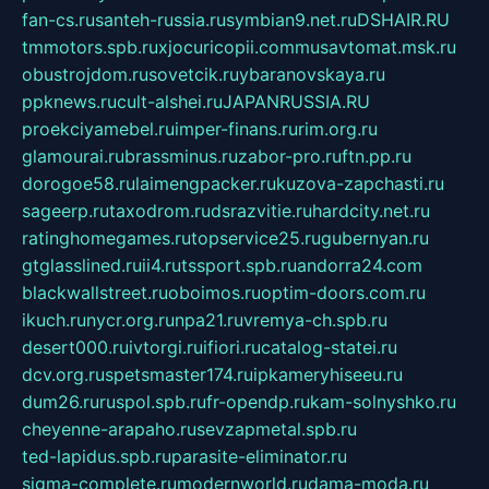
fan-cs.ru
santeh-russia.ru
symbian9.net.ru
DSHAIR.RU
tmmotors.spb.ru
xjocuricopii.com
musavtomat.msk.ru
obustrojdom.ru
sovetcik.ru
ybaranovskaya.ru
ppknews.ru
cult-alshei.ru
JAPANRUSSIA.RU
proekciyamebel.ru
imper-finans.ru
rim.org.ru
glamourai.ru
brassminus.ru
zabor-pro.ru
ftn.pp.ru
dorogoe58.ru
laimengpacker.ru
kuzova-zapchasti.ru
sageerp.ru
taxodrom.ru
dsrazvitie.ru
hardcity.net.ru
ratinghomegames.ru
topservice25.ru
gubernyan.ru
gtglasslined.ru
ii4.ru
tssport.spb.ru
andorra24.com
blackwallstreet.ru
oboimos.ru
optim-doors.com.ru
ikuch.ru
nycr.org.ru
npa21.ru
vremya-ch.spb.ru
desert000.ru
ivtorgi.ru
ifiori.ru
catalog-statei.ru
dcv.org.ru
spetsmaster174.ru
ipkameryhiseeu.ru
dum26.ru
ruspol.spb.ru
fr-opendp.ru
kam-solnyshko.ru
cheyenne-arapaho.ru
sevzapmetal.spb.ru
ted-lapidus.spb.ru
parasite-eliminator.ru
sigma-complete.ru
modernworld.ru
dama-moda.ru