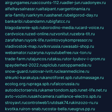
airgungames.ru
accounts-112.ru
adler-jun.ru
adonyev.ru
alfeihavsalnassr.ru
altaipant.ru
argentinamia.ru
aria-family.ru
arkrym.ru
ashanet.ru
belgorod-day.ru
bankaribi.ru
bandamn.ru
bigfatcc.ru
blagodarenie-spb.ru
borodino-media.ru
card-voice.ru
cardvoice.ru
zed-online.ru
zvonitut.ru
zebra-tlt.ru
zarafshan.ru
york-life.ru
vintovoykompressor.ru
vladivostok-map.ru
vlknrussia.ru
wasabi-shop.ru
webamator.ru
zaryna.ru
youtubefree.ru
x-ton.ru
trade-farm.ru
tajuncos.ru
taksu.ru
tor-lyubov-i-grom.ru
spayderhed-2022.ru
splclub.ru
stoppamedia.ru
snow-guard.ru
slovar-ivrit.ru
cleanmedicine.ru
shkurki-karakulya.ru
kanotiforet.spb.ru
tutmassage.ru
ecolog.org.ru
praga.spb.ru
falcorussia.ru
autodoctorservis.ru
kamertondom.spb.ru
net-life.net.ru
avto-vozim.ru
sakhcamera.ru
alliance-electro.spb.ru
stroyavt.ru
controlweb1.ru
tdsak74.ru
kinzozo-ru.ru
kvotka.ru
iron-snab.ru
costa-bella.ru
eugrus.pp.ru