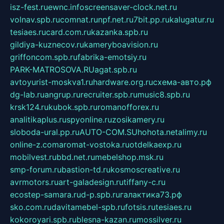
isz-fest.ru
ewnc.info
screensaver-clock.net.ru
volnav.spb.ru
comnat.ru
npf.net.ru
7bit.pp.ru
kalugatur.ru
tesiaes.ru
card.com.ru
kazanka.spb.ru
gildiya-kuznecov.ru
kameryboavision.ru
griffoncom.spb.ru
fabrika-emotsiy.ru
PARK-MATROSOVA.RU
agat.spb.ru
avtoyurist-moskva1.ru
hardware.org.ru
схема-авто.рф
dg-lab.ru
angrup.ru
recruiter.spb.ru
music8.spb.ru
krsk124.ru
kubok.spb.ru
romanofforex.ru
analitikaplus.ru
spyonline.ru
zosikamery.ru
sloboda-ural.pp.ru
AUTO-COM.SU
hohota.net
alimy.ru
online-z.com
aromat-vostoka.ru
otdelkaexp.ru
mobilvest.ru
bbd.net.ru
mebelshop.msk.ru
smp-forum.ru
bastion-td.ru
kosmoscreative.ru
avrmotors.ru
art-galadesign.ru
tiffany-c.ru
ecostep-samara.ru
d-p.spb.ru
галактика73.рф
sko.com.ru
davitamebel-spb.ru
fotsis.ru
tesiaes.ru
kokoroyari.spb.ru
blesna-kazan.ru
mossilver.ru