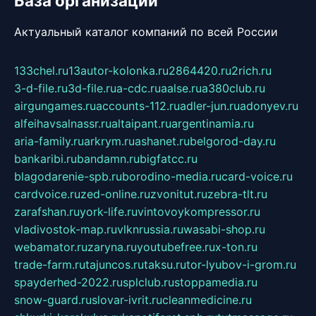
База организаций
Актуальный каталог компаний по всей России
133chel.ru
13autor-kolonka.ru
2864420.ru
2rich.ru
3-d-file.ru
3d-file.ru
a-cdc.ru
aalse.ru
a380club.ru
airgungames.ru
accounts-112.ru
adler-jun.ru
adonyev.ru
alfeihavsalnassr.ru
altaipant.ru
argentinamia.ru
aria-family.ru
arkrym.ru
ashanet.ru
belgorod-day.ru
bankaribi.ru
bandamn.ru
bigfatcc.ru
blagodarenie-spb.ru
borodino-media.ru
card-voice.ru
cardvoice.ru
zed-online.ru
zvonitut.ru
zebra-tlt.ru
zarafshan.ru
york-life.ru
vintovoykompressor.ru
vladivostok-map.ru
vlknrussia.ru
wasabi-shop.ru
webamator.ru
zaryna.ru
youtubefree.ru
x-ton.ru
trade-farm.ru
tajuncos.ru
taksu.ru
tor-lyubov-i-grom.ru
spayderhed-2022.ru
splclub.ru
stoppamedia.ru
snow-guard.ru
slovar-ivrit.ru
cleanmedicine.ru