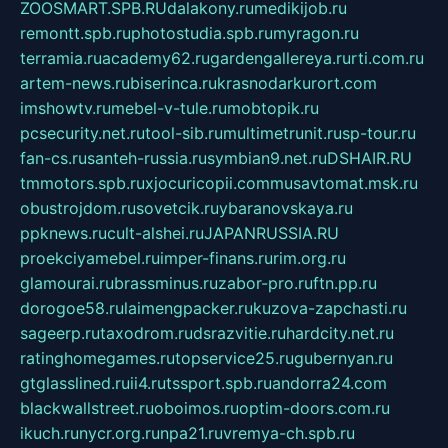
ZOOSMART.SPB.RU
dalakony.ru
medikijob.ru
remontt.spb.ru
photostudia.spb.ru
myragon.ru
terramia.ru
academy62.ru
gardengallereya.ru
rti.com.ru
artem-news.ru
biserinca.ru
krasnodarkurort.com
imshowtv.ru
mebel-v-tule.ru
mobtopik.ru
pcsecurity.net.ru
tool-sib.ru
multimetrunit.ru
sp-tour.ru
fan-cs.ru
santeh-russia.ru
symbian9.net.ru
DSHAIR.RU
tmmotors.spb.ru
xjocuricopii.com
musavtomat.msk.ru
obustrojdom.ru
sovetcik.ru
ybaranovskaya.ru
ppknews.ru
cult-alshei.ru
JAPANRUSSIA.RU
proekciyamebel.ru
imper-finans.ru
rim.org.ru
glamourai.ru
brassminus.ru
zabor-pro.ru
ftn.pp.ru
dorogoe58.ru
laimengpacker.ru
kuzova-zapchasti.ru
sageerp.ru
taxodrom.ru
dsrazvitie.ru
hardcity.net.ru
ratinghomegames.ru
topservice25.ru
gubernyan.ru
gtglasslined.ru
ii4.ru
tssport.spb.ru
andorra24.com
blackwallstreet.ru
oboimos.ru
optim-doors.com.ru
ikuch.ru
nycr.org.ru
npa21.ru
vremya-ch.spb.ru