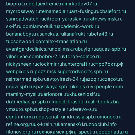
bioprot.ru
deltaextreme.ru
mirkotlov07.ru
mycrossway.ru
temamedia.ru
art-fusing.ru
cbslefort.ru
sunroadwatch.ru
citroen-yaroslavl.ru
ratnews.msk.ru
sk-if.ru
joomlamoduli.ru
academic-work.ru
bananaboys.ru
sanekua.ru
lianafrukt.ru
beta43.ru
tucsonwoori.com
alex-translation.ru
avantgardeclinics.ru
noel.msk.ru
buylq.ru
aquas-spb.ru
vilnerivne.com
bobry-2.ru
vtoroe-solnce.ru
nickysheen.ru
clockmir.ru
huntercraft.ru
стройокт.рф
webpixels.ru
pczz.msk.su
petrodvorets.spb.ru
nsintermed.spb.ru
avtovirazh-24.ru
jazzq.ru
czecot.ru
cruizi.spb.ru
spasskaya.spb.ru
kniris.ru
vkpeople.com
maminy-mysli.ru
arionorel.ru
khuseniosif.ru
dotmediacup.spb.ru
mebel-tiraspol.ru
all-books.biz
vmauto.spb.ru
shop-astyle.ru
derevo-s.ru
contrinform.ru
gutserial.ru
mdrussia.spb.ru
monod.ru
refine.org.ru
uk-krein.ru
kamensk61.ru
zooclub.info
filonov.org.ru
технокамск.рф
ra-spectr.ru
ooodriada.ru