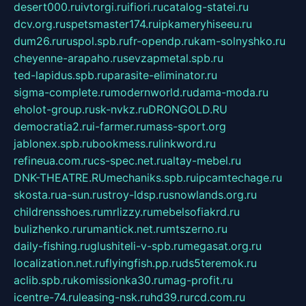
desert000.ru
ivtorgi.ru
ifiori.ru
catalog-statei.ru
dcv.org.ru
spetsmaster174.ru
ipkameryhiseeu.ru
dum26.ru
ruspol.spb.ru
fr-opendp.ru
kam-solnyshko.ru
cheyenne-arapaho.ru
sevzapmetal.spb.ru
ted-lapidus.spb.ru
parasite-eliminator.ru
sigma-complete.ru
modernworld.ru
dama-moda.ru
eholot-group.ru
sk-nvkz.ru
DRONGOLD.RU
democratia2.ru
i-farmer.ru
mass-sport.org
jablonex.spb.ru
bookmess.ru
linkword.ru
refineua.com.ru
cs-spec.net.ru
altay-mebel.ru
DNK-THEATRE.RU
mechaniks.spb.ru
ipcamtechage.ru
skosta.ru
a-sun.ru
stroy-ldsp.ru
snowlands.org.ru
childrensshoes.ru
mrlizzy.ru
mebelsofiakrd.ru
bulizhenko.ru
rumantick.net.ru
mtszerno.ru
daily-fishing.ru
glushiteli-v-spb.ru
megasat.org.ru
localization.net.ru
flyingfish.pp.ru
ds5teremok.ru
aclib.spb.ru
komissionka30.ru
mag-profit.ru
icentre-74.ru
leasing-nsk.ru
hd39.ru
rcd.com.ru