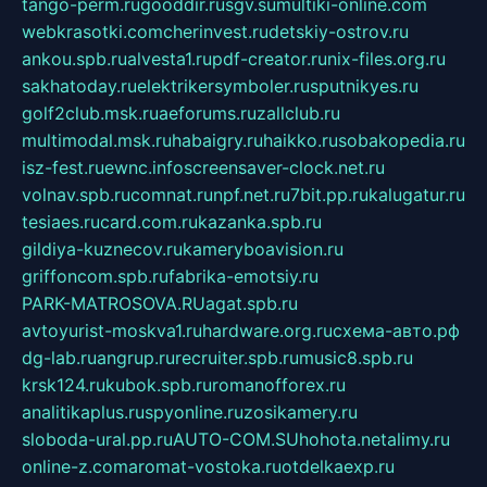
tango-perm.ru
gooddir.ru
sgv.su
multiki-online.com
webkrasotki.com
cherinvest.ru
detskiy-ostrov.ru
ankou.spb.ru
alvesta1.ru
pdf-creator.ru
nix-files.org.ru
sakhatoday.ru
elektrikersymboler.ru
sputnikyes.ru
golf2club.msk.ru
aeforums.ru
zallclub.ru
multimodal.msk.ru
habaigry.ru
haikko.ru
sobakopedia.ru
isz-fest.ru
ewnc.info
screensaver-clock.net.ru
volnav.spb.ru
comnat.ru
npf.net.ru
7bit.pp.ru
kalugatur.ru
tesiaes.ru
card.com.ru
kazanka.spb.ru
gildiya-kuznecov.ru
kameryboavision.ru
griffoncom.spb.ru
fabrika-emotsiy.ru
PARK-MATROSOVA.RU
agat.spb.ru
avtoyurist-moskva1.ru
hardware.org.ru
схема-авто.рф
dg-lab.ru
angrup.ru
recruiter.spb.ru
music8.spb.ru
krsk124.ru
kubok.spb.ru
romanofforex.ru
analitikaplus.ru
spyonline.ru
zosikamery.ru
sloboda-ural.pp.ru
AUTO-COM.SU
hohota.net
alimy.ru
online-z.com
aromat-vostoka.ru
otdelkaexp.ru