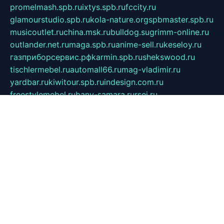
promelmash.spb.ru
ixtys.spb.ru
fccity.ru
glamourstudio.spb.ru
kola-nature.org
spbmaster.spb.ru
musicoutlet.ru
china.msk.ru
bulldog.su
grimm-online.ru
outlander.net.ru
maga.spb.ru
anime-sell.ru
keseloy.ru
газприборсервис.рф
karmin.spb.ru
shekswood.ru
tischlermebel.ru
automall66.ru
mag-vladimir.ru
yardbar.ru
kiwitour.spb.ru
indesign.com.ru
freestylemebel.ru
bany-samara.ru
rsei.ru
naidisvoyput.ru
mgsn-invest.ru
ipkamerasannce.ru
alicante-house.ru
ibelka74.ru
cozyhouse.info
vlkargalev-studio.ru
700mb.ru
figura-ufa.ru
alina-live.ru
belarusiannews.ru
womenknow.ru
dos-vniimk.ru
sega.net.ru
dv.net.ru
phenomenonsofhistory.com
telesputnik.net.ru
wall.pp.ru
pylesosroidmi.ru
gtc-clan.ru
cligs.ru
bibikazap.ru
popova.org.ru
netwhistler.spb.ru
bellvil.ru
bonzon.ru
iss-vladik.ru
defiparis.net.ru
las-gryzas.ru
amku.ru
electednews.spb.ru
feather.org.ru
spar72.ru
tankiigri.ru