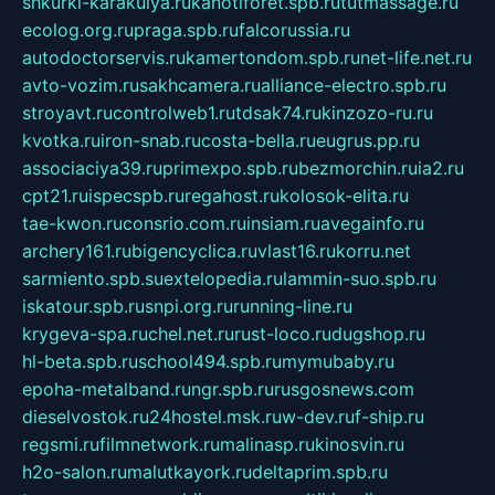
shkurki-karakulya.ru
kanotiforet.spb.ru
tutmassage.ru
ecolog.org.ru
praga.spb.ru
falcorussia.ru
autodoctorservis.ru
kamertondom.spb.ru
net-life.net.ru
avto-vozim.ru
sakhcamera.ru
alliance-electro.spb.ru
stroyavt.ru
controlweb1.ru
tdsak74.ru
kinzozo-ru.ru
kvotka.ru
iron-snab.ru
costa-bella.ru
eugrus.pp.ru
associaciya39.ru
primexpo.spb.ru
bezmorchin.ru
ia2.ru
cpt21.ru
ispecspb.ru
regahost.ru
kolosok-elita.ru
tae-kwon.ru
consrio.com.ru
insiam.ru
avegainfo.ru
archery161.ru
bigencyclica.ru
vlast16.ru
korru.net
sarmiento.spb.su
extelopedia.ru
lammin-suo.spb.ru
iskatour.spb.ru
snpi.org.ru
running-line.ru
krygeva-spa.ru
chel.net.ru
rust-loco.ru
dugshop.ru
hl-beta.spb.ru
school494.spb.ru
mymubaby.ru
epoha-metalband.ru
ngr.spb.ru
rusgosnews.com
dieselvostok.ru
24hostel.msk.ru
w-dev.ru
f-ship.ru
regsmi.ru
filmnetwork.ru
malinasp.ru
kinosvin.ru
h2o-salon.ru
malutkayork.ru
deltaprim.spb.ru