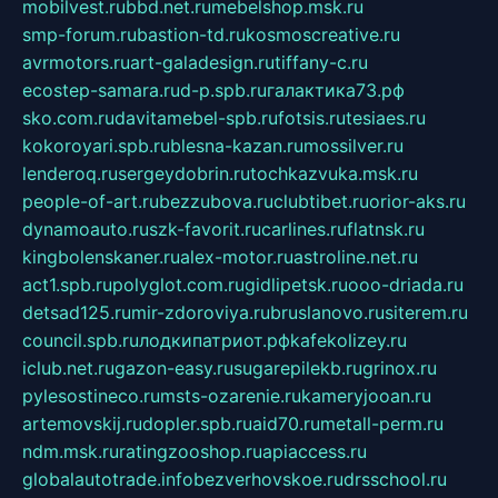
mobilvest.ru
bbd.net.ru
mebelshop.msk.ru
smp-forum.ru
bastion-td.ru
kosmoscreative.ru
avrmotors.ru
art-galadesign.ru
tiffany-c.ru
ecostep-samara.ru
d-p.spb.ru
галактика73.рф
sko.com.ru
davitamebel-spb.ru
fotsis.ru
tesiaes.ru
kokoroyari.spb.ru
blesna-kazan.ru
mossilver.ru
lenderoq.ru
sergeydobrin.ru
tochkazvuka.msk.ru
people-of-art.ru
bezzubova.ru
clubtibet.ru
orior-aks.ru
dynamoauto.ru
szk-favorit.ru
carlines.ru
flatnsk.ru
kingbolenskaner.ru
alex-motor.ru
astroline.net.ru
act1.spb.ru
polyglot.com.ru
gidlipetsk.ru
ooo-driada.ru
detsad125.ru
mir-zdoroviya.ru
bruslanovo.ru
siterem.ru
council.spb.ru
лодкипатриот.рф
kafekolizey.ru
iclub.net.ru
gazon-easy.ru
sugarepilekb.ru
grinox.ru
pylesostineco.ru
msts-ozarenie.ru
kameryjooan.ru
artemovskij.ru
dopler.spb.ru
aid70.ru
metall-perm.ru
ndm.msk.ru
ratingzooshop.ru
apiaccess.ru
globalautotrade.info
bezverhovskoe.ru
drsschool.ru