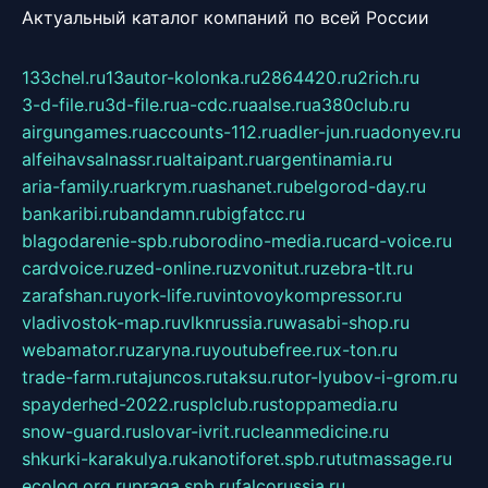
Актуальный каталог компаний по всей России
133chel.ru
13autor-kolonka.ru
2864420.ru
2rich.ru
3-d-file.ru
3d-file.ru
a-cdc.ru
aalse.ru
a380club.ru
airgungames.ru
accounts-112.ru
adler-jun.ru
adonyev.ru
alfeihavsalnassr.ru
altaipant.ru
argentinamia.ru
aria-family.ru
arkrym.ru
ashanet.ru
belgorod-day.ru
bankaribi.ru
bandamn.ru
bigfatcc.ru
blagodarenie-spb.ru
borodino-media.ru
card-voice.ru
cardvoice.ru
zed-online.ru
zvonitut.ru
zebra-tlt.ru
zarafshan.ru
york-life.ru
vintovoykompressor.ru
vladivostok-map.ru
vlknrussia.ru
wasabi-shop.ru
webamator.ru
zaryna.ru
youtubefree.ru
x-ton.ru
trade-farm.ru
tajuncos.ru
taksu.ru
tor-lyubov-i-grom.ru
spayderhed-2022.ru
splclub.ru
stoppamedia.ru
snow-guard.ru
slovar-ivrit.ru
cleanmedicine.ru
shkurki-karakulya.ru
kanotiforet.spb.ru
tutmassage.ru
ecolog.org.ru
praga.spb.ru
falcorussia.ru