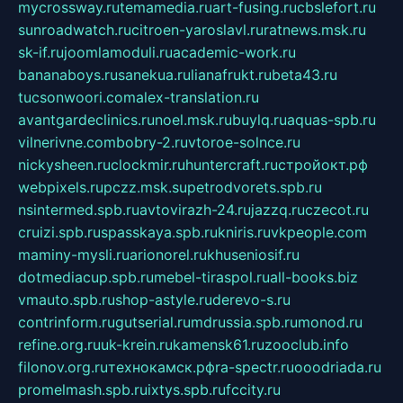
mycrossway.ru
temamedia.ru
art-fusing.ru
cbslefort.ru
sunroadwatch.ru
citroen-yaroslavl.ru
ratnews.msk.ru
sk-if.ru
joomlamoduli.ru
academic-work.ru
bananaboys.ru
sanekua.ru
lianafrukt.ru
beta43.ru
tucsonwoori.com
alex-translation.ru
avantgardeclinics.ru
noel.msk.ru
buylq.ru
aquas-spb.ru
vilnerivne.com
bobry-2.ru
vtoroe-solnce.ru
nickysheen.ru
clockmir.ru
huntercraft.ru
стройокт.рф
webpixels.ru
pczz.msk.su
petrodvorets.spb.ru
nsintermed.spb.ru
avtovirazh-24.ru
jazzq.ru
czecot.ru
cruizi.spb.ru
spasskaya.spb.ru
kniris.ru
vkpeople.com
maminy-mysli.ru
arionorel.ru
khuseniosif.ru
dotmediacup.spb.ru
mebel-tiraspol.ru
all-books.biz
vmauto.spb.ru
shop-astyle.ru
derevo-s.ru
contrinform.ru
gutserial.ru
mdrussia.spb.ru
monod.ru
refine.org.ru
uk-krein.ru
kamensk61.ru
zooclub.info
filonov.org.ru
технокамск.рф
ra-spectr.ru
ooodriada.ru
promelmash.spb.ru
ixtys.spb.ru
fccity.ru