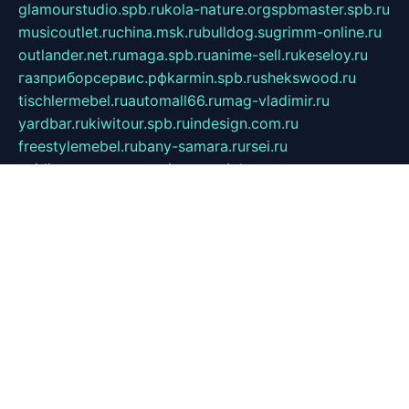
glamourstudio.spb.ru
kola-nature.org
spbmaster.spb.ru
musicoutlet.ru
china.msk.ru
bulldog.su
grimm-online.ru
outlander.net.ru
maga.spb.ru
anime-sell.ru
keseloy.ru
газприборсервис.рф
karmin.spb.ru
shekswood.ru
tischlermebel.ru
automall66.ru
mag-vladimir.ru
yardbar.ru
kiwitour.spb.ru
indesign.com.ru
freestylemebel.ru
bany-samara.ru
rsei.ru
naidisvoyput.ru
mgsn-invest.ru
ipkamerasannce.ru
alicante-house.ru
ibelka74.ru
cozyhouse.info
vlkargalev-studio.ru
700mb.ru
figura-ufa.ru
alina-live.ru
belarusiannews.ru
womenknow.ru
dos-vniimk.ru
sega.net.ru
dv.net.ru
phenomenonsofhistory.com
telesputnik.net.ru
wall.pp.ru
pylesosroidmi.ru
gtc-clan.ru
cligs.ru
bibikazap.ru
popova.org.ru
netwhistler.spb.ru
bellvil.ru
bonzon.ru
iss-vladik.ru
defiparis.net.ru
las-gryzas.ru
amku.ru
electednews.spb.ru
feather.org.ru
spar72.ru
tankiigri.ru
dominus.com.ru
ibtree.ru
sanykool.pp.ru
unixlib.org.ru