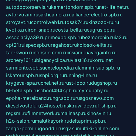
autodoctorservis.ru
kamertondom.spb.ru
net-life.net.ru
avto-vozim.ru
sakhcamera.ru
alliance-electro.spb.ru
stroyavt.ru
controlweb1.ru
tdsak74.ru
kinzozo-ru.ru
kvotka.ru
iron-snab.ru
costa-bella.ru
eugrus.pp.ru
associaciya39.ru
primexpo.spb.ru
bezmorchin.ru
ia2.ru
cpt21.ru
ispecspb.ru
regahost.ru
kolosok-elita.ru
tae-kwon.ru
consrio.com.ru
insiam.ru
avegainfo.ru
archery161.ru
bigencyclica.ru
vlast16.ru
korru.net
sarmiento.spb.su
extelopedia.ru
lammin-suo.spb.ru
iskatour.spb.ru
snpi.org.ru
running-line.ru
krygeva-spa.ru
chel.net.ru
rust-loco.ru
dugshop.ru
hl-beta.spb.ru
school494.spb.ru
mymubaby.ru
epoha-metalband.ru
ngr.spb.ru
rusgosnews.com
dieselvostok.ru
24hostel.msk.ru
w-dev.ru
f-ship.ru
regsmi.ru
filmnetwork.ru
malinasp.ru
kinosvin.ru
h2o-salon.ru
malutkayork.ru
deltaprim.spb.ru
tango-perm.ru
gooddir.ru
sgv.su
multiki-online.com
webkrasotki.com
cherinvest.ru
detskiy-ostrov.ru