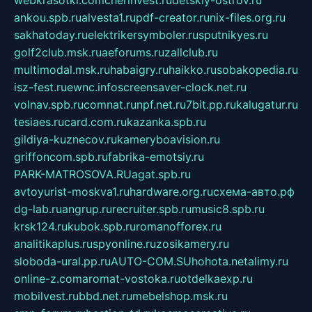
ankou.spb.ru
alvesta1.ru
pdf-creator.ru
nix-files.org.ru
sakhatoday.ru
elektrikersymboler.ru
sputnikyes.ru
golf2club.msk.ru
aeforums.ru
zallclub.ru
multimodal.msk.ru
habaigry.ru
haikko.ru
sobakopedia.ru
isz-fest.ru
ewnc.info
screensaver-clock.net.ru
volnav.spb.ru
comnat.ru
npf.net.ru
7bit.pp.ru
kalugatur.ru
tesiaes.ru
card.com.ru
kazanka.spb.ru
gildiya-kuznecov.ru
kameryboavision.ru
griffoncom.spb.ru
fabrika-emotsiy.ru
PARK-MATROSOVA.RU
agat.spb.ru
avtoyurist-moskva1.ru
hardware.org.ru
схема-авто.рф
dg-lab.ru
angrup.ru
recruiter.spb.ru
music8.spb.ru
krsk124.ru
kubok.spb.ru
romanofforex.ru
analitikaplus.ru
spyonline.ru
zosikamery.ru
sloboda-ural.pp.ru
AUTO-COM.SU
hohota.net
alimy.ru
online-z.com
aromat-vostoka.ru
otdelkaexp.ru
mobilvest.ru
bbd.net.ru
mebelshop.msk.ru