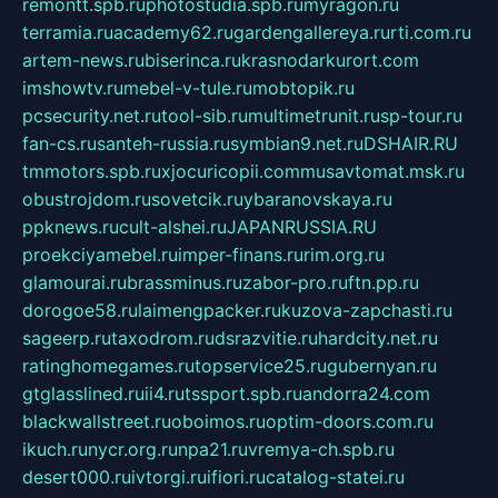
remontt.spb.ru
photostudia.spb.ru
myragon.ru
terramia.ru
academy62.ru
gardengallereya.ru
rti.com.ru
artem-news.ru
biserinca.ru
krasnodarkurort.com
imshowtv.ru
mebel-v-tule.ru
mobtopik.ru
pcsecurity.net.ru
tool-sib.ru
multimetrunit.ru
sp-tour.ru
fan-cs.ru
santeh-russia.ru
symbian9.net.ru
DSHAIR.RU
tmmotors.spb.ru
xjocuricopii.com
musavtomat.msk.ru
obustrojdom.ru
sovetcik.ru
ybaranovskaya.ru
ppknews.ru
cult-alshei.ru
JAPANRUSSIA.RU
proekciyamebel.ru
imper-finans.ru
rim.org.ru
glamourai.ru
brassminus.ru
zabor-pro.ru
ftn.pp.ru
dorogoe58.ru
laimengpacker.ru
kuzova-zapchasti.ru
sageerp.ru
taxodrom.ru
dsrazvitie.ru
hardcity.net.ru
ratinghomegames.ru
topservice25.ru
gubernyan.ru
gtglasslined.ru
ii4.ru
tssport.spb.ru
andorra24.com
blackwallstreet.ru
oboimos.ru
optim-doors.com.ru
ikuch.ru
nycr.org.ru
npa21.ru
vremya-ch.spb.ru
desert000.ru
ivtorgi.ru
ifiori.ru
catalog-statei.ru