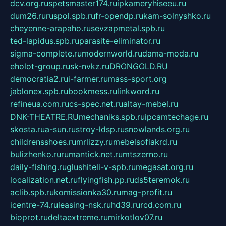
dcv.org.ru
spetsmaster174.ru
ipkameryhiseeu.ru
dum26.ru
ruspol.spb.ru
fr-opendp.ru
kam-solnyshko.ru
cheyenne-arapaho.ru
sevzapmetal.spb.ru
ted-lapidus.spb.ru
parasite-eliminator.ru
sigma-complete.ru
modernworld.ru
dama-moda.ru
eholot-group.ru
sk-nvkz.ru
DRONGOLD.RU
democratia2.ru
i-farmer.ru
mass-sport.org
jablonex.spb.ru
bookmess.ru
linkword.ru
refineua.com.ru
cs-spec.net.ru
altay-mebel.ru
DNK-THEATRE.RU
mechaniks.spb.ru
ipcamtechage.ru
skosta.ru
a-sun.ru
stroy-ldsp.ru
snowlands.org.ru
childrensshoes.ru
mrlizzy.ru
mebelsofiakrd.ru
bulizhenko.ru
rumantick.net.ru
mtszerno.ru
daily-fishing.ru
glushiteli-v-spb.ru
megasat.org.ru
localization.net.ru
flyingfish.pp.ru
ds5teremok.ru
aclib.spb.ru
komissionka30.ru
mag-profit.ru
icentre-74.ru
leasing-nsk.ru
hd39.ru
rcd.com.ru
bioprot.ru
deltaextreme.ru
mirkotlov07.ru