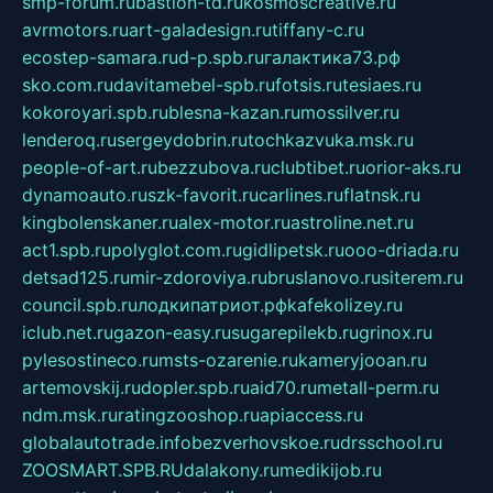
smp-forum.ru
bastion-td.ru
kosmoscreative.ru
avrmotors.ru
art-galadesign.ru
tiffany-c.ru
ecostep-samara.ru
d-p.spb.ru
галактика73.рф
sko.com.ru
davitamebel-spb.ru
fotsis.ru
tesiaes.ru
kokoroyari.spb.ru
blesna-kazan.ru
mossilver.ru
lenderoq.ru
sergeydobrin.ru
tochkazvuka.msk.ru
people-of-art.ru
bezzubova.ru
clubtibet.ru
orior-aks.ru
dynamoauto.ru
szk-favorit.ru
carlines.ru
flatnsk.ru
kingbolenskaner.ru
alex-motor.ru
astroline.net.ru
act1.spb.ru
polyglot.com.ru
gidlipetsk.ru
ooo-driada.ru
detsad125.ru
mir-zdoroviya.ru
bruslanovo.ru
siterem.ru
council.spb.ru
лодкипатриот.рф
kafekolizey.ru
iclub.net.ru
gazon-easy.ru
sugarepilekb.ru
grinox.ru
pylesostineco.ru
msts-ozarenie.ru
kameryjooan.ru
artemovskij.ru
dopler.spb.ru
aid70.ru
metall-perm.ru
ndm.msk.ru
ratingzooshop.ru
apiaccess.ru
globalautotrade.info
bezverhovskoe.ru
drsschool.ru
ZOOSMART.SPB.RU
dalakony.ru
medikijob.ru