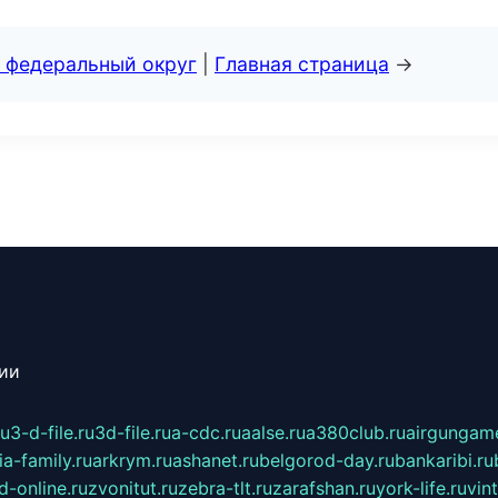
 федеральный округ
|
Главная страница
→
сии
ru
3-d-file.ru
3d-file.ru
a-cdc.ru
aalse.ru
a380club.ru
airgungame
ia-family.ru
arkrym.ru
ashanet.ru
belgorod-day.ru
bankaribi.ru
d-online.ru
zvonitut.ru
zebra-tlt.ru
zarafshan.ru
york-life.ru
vin