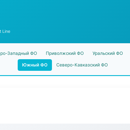
t Line
ро-Западный ФО
Приволжский ФО
Уральский ФО
Южный ФО
Северо-Кавказский ФО