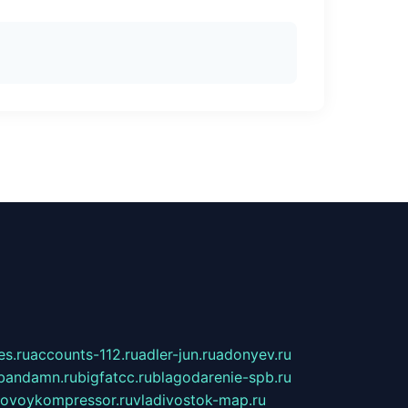
s.ru
accounts-112.ru
adler-jun.ru
adonyev.ru
bandamn.ru
bigfatcc.ru
blagodarenie-spb.ru
tovoykompressor.ru
vladivostok-map.ru