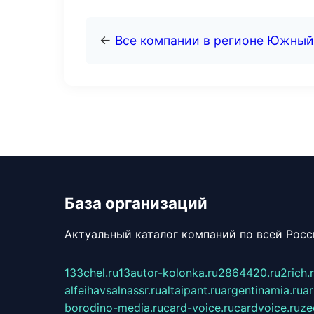
←
Все компании в регионе Южный
База организаций
Актуальный каталог компаний по всей Рос
133chel.ru
13autor-kolonka.ru
2864420.ru
2rich.
alfeihavsalnassr.ru
altaipant.ru
argentinamia.ru
ar
borodino-media.ru
card-voice.ru
cardvoice.ru
ze