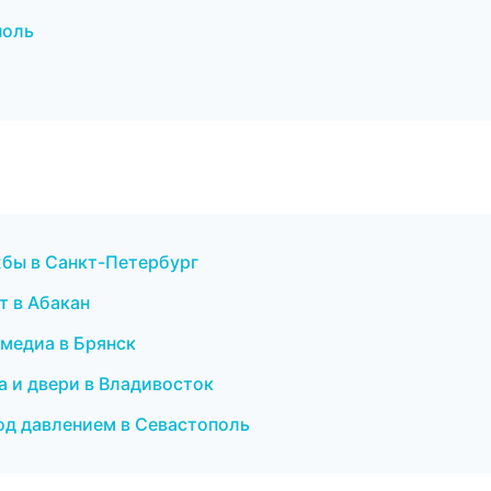
поль
жбы в Санкт-Петербург
т в Абакан
имедиа в Брянск
а и двери в Владивосток
 под давлением в Севастополь