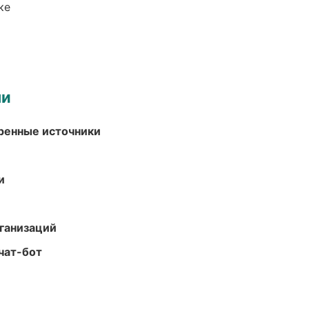
ке
ми
еренные источники
и
ганизаций
чат-бот