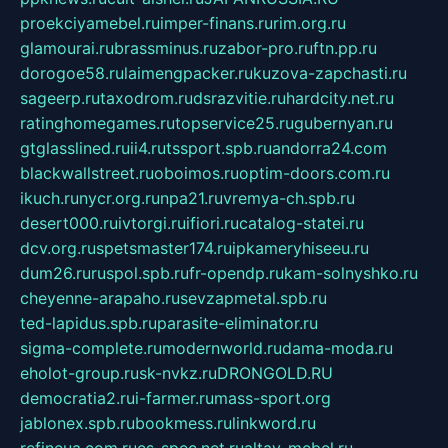
proekciyamebel.ru
imper-finans.ru
rim.org.ru
glamourai.ru
brassminus.ru
zabor-pro.ru
ftn.pp.ru
dorogoe58.ru
laimengpacker.ru
kuzova-zapchasti.ru
sageerp.ru
taxodrom.ru
dsrazvitie.ru
hardcity.net.ru
ratinghomegames.ru
topservice25.ru
gubernyan.ru
gtglasslined.ru
ii4.ru
tssport.spb.ru
andorra24.com
blackwallstreet.ru
oboimos.ru
optim-doors.com.ru
ikuch.ru
nycr.org.ru
npa21.ru
vremya-ch.spb.ru
desert000.ru
ivtorgi.ru
ifiori.ru
catalog-statei.ru
dcv.org.ru
spetsmaster174.ru
ipkameryhiseeu.ru
dum26.ru
ruspol.spb.ru
fr-opendp.ru
kam-solnyshko.ru
cheyenne-arapaho.ru
sevzapmetal.spb.ru
ted-lapidus.spb.ru
parasite-eliminator.ru
sigma-complete.ru
modernworld.ru
dama-moda.ru
eholot-group.ru
sk-nvkz.ru
DRONGOLD.RU
democratia2.ru
i-farmer.ru
mass-sport.org
jablonex.spb.ru
bookmess.ru
linkword.ru