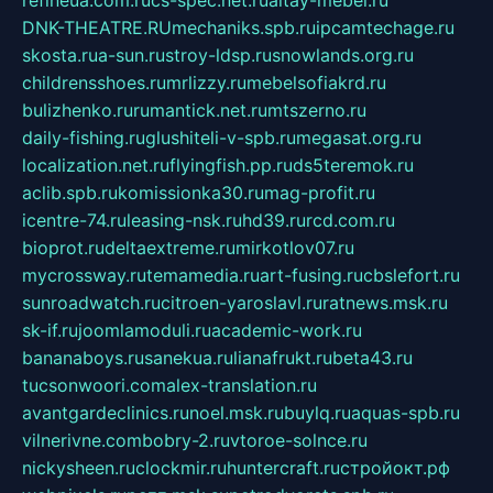
refineua.com.ru
cs-spec.net.ru
altay-mebel.ru
DNK-THEATRE.RU
mechaniks.spb.ru
ipcamtechage.ru
skosta.ru
a-sun.ru
stroy-ldsp.ru
snowlands.org.ru
childrensshoes.ru
mrlizzy.ru
mebelsofiakrd.ru
bulizhenko.ru
rumantick.net.ru
mtszerno.ru
daily-fishing.ru
glushiteli-v-spb.ru
megasat.org.ru
localization.net.ru
flyingfish.pp.ru
ds5teremok.ru
aclib.spb.ru
komissionka30.ru
mag-profit.ru
icentre-74.ru
leasing-nsk.ru
hd39.ru
rcd.com.ru
bioprot.ru
deltaextreme.ru
mirkotlov07.ru
mycrossway.ru
temamedia.ru
art-fusing.ru
cbslefort.ru
sunroadwatch.ru
citroen-yaroslavl.ru
ratnews.msk.ru
sk-if.ru
joomlamoduli.ru
academic-work.ru
bananaboys.ru
sanekua.ru
lianafrukt.ru
beta43.ru
tucsonwoori.com
alex-translation.ru
avantgardeclinics.ru
noel.msk.ru
buylq.ru
aquas-spb.ru
vilnerivne.com
bobry-2.ru
vtoroe-solnce.ru
nickysheen.ru
clockmir.ru
huntercraft.ru
стройокт.рф