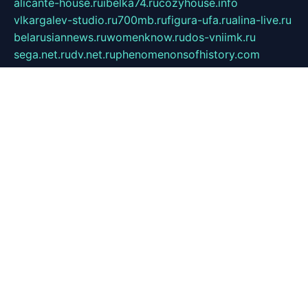
alicante-house.ru
ibelka74.ru
cozyhouse.info
vlkargalev-studio.ru
700mb.ru
figura-ufa.ru
alina-live.ru
belarusiannews.ru
womenknow.ru
dos-vniimk.ru
sega.net.ru
dv.net.ru
phenomenonsofhistory.com
telesputnik.net.ru
wall.pp.ru
pylesosroidmi.ru
gtc-clan.ru
cligs.ru
bibikazap.ru
popova.org.ru
netwhistler.spb.ru
bellvil.ru
bonzon.ru
iss-vladik.ru
defiparis.net.ru
las-gryzas.ru
amku.ru
electednews.spb.ru
feather.org.ru
spar72.ru
tankiigri.ru
dominus.com.ru
ibtree.ru
sanykool.pp.ru
unixlib.org.ru
menatep.spb.ru
gartenterrassen.ru
printeka.ru
skvozilka.com.ru
parkovka-pub.ru
lovemobi.ru
art-ru.ru
emulatorz.com.ru
alucomp.com.ru
tatforum.com.ru
alternativa-profi.ru
dermakler.ru
artsurvey.ru
aredir.ru
khimspas.ru
centr-maxi.ru
2018r.ru
bort-stomer-defort.ru
professional2.ru
gibsons.ru
artselena.ru
art-pilot.ru
ingredient.spb.ru
npfpolimer.spb.ru
argentum.spb.ru
hom-edu.ru