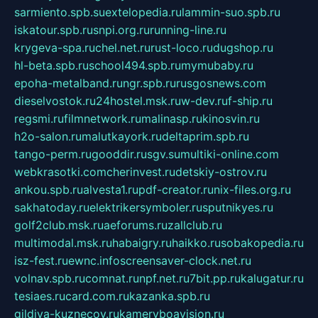
sarmiento.spb.su
extelopedia.ru
lammin-suo.spb.ru
iskatour.spb.ru
snpi.org.ru
running-line.ru
krygeva-spa.ru
chel.net.ru
rust-loco.ru
dugshop.ru
hl-beta.spb.ru
school494.spb.ru
mymubaby.ru
epoha-metalband.ru
ngr.spb.ru
rusgosnews.com
dieselvostok.ru
24hostel.msk.ru
w-dev.ru
f-ship.ru
regsmi.ru
filmnetwork.ru
malinasp.ru
kinosvin.ru
h2o-salon.ru
malutkayork.ru
deltaprim.spb.ru
tango-perm.ru
gooddir.ru
sgv.su
multiki-online.com
webkrasotki.com
cherinvest.ru
detskiy-ostrov.ru
ankou.spb.ru
alvesta1.ru
pdf-creator.ru
nix-files.org.ru
sakhatoday.ru
elektrikersymboler.ru
sputnikyes.ru
golf2club.msk.ru
aeforums.ru
zallclub.ru
multimodal.msk.ru
habaigry.ru
haikko.ru
sobakopedia.ru
isz-fest.ru
ewnc.info
screensaver-clock.net.ru
volnav.spb.ru
comnat.ru
npf.net.ru
7bit.pp.ru
kalugatur.ru
tesiaes.ru
card.com.ru
kazanka.spb.ru
gildiya-kuznecov.ru
kameryboavision.ru