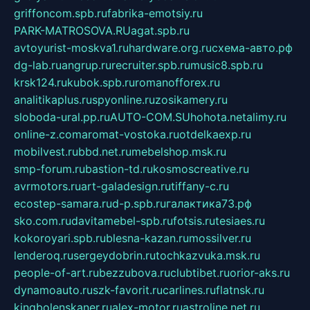
griffoncom.spb.ru
fabrika-emotsiy.ru
PARK-MATROSOVA.RU
agat.spb.ru
avtoyurist-moskva1.ru
hardware.org.ru
схема-авто.рф
dg-lab.ru
angrup.ru
recruiter.spb.ru
music8.spb.ru
krsk124.ru
kubok.spb.ru
romanofforex.ru
analitikaplus.ru
spyonline.ru
zosikamery.ru
sloboda-ural.pp.ru
AUTO-COM.SU
hohota.net
alimy.ru
online-z.com
aromat-vostoka.ru
otdelkaexp.ru
mobilvest.ru
bbd.net.ru
mebelshop.msk.ru
smp-forum.ru
bastion-td.ru
kosmoscreative.ru
avrmotors.ru
art-galadesign.ru
tiffany-c.ru
ecostep-samara.ru
d-p.spb.ru
галактика73.рф
sko.com.ru
davitamebel-spb.ru
fotsis.ru
tesiaes.ru
kokoroyari.spb.ru
blesna-kazan.ru
mossilver.ru
lenderoq.ru
sergeydobrin.ru
tochkazvuka.msk.ru
people-of-art.ru
bezzubova.ru
clubtibet.ru
orior-aks.ru
dynamoauto.ru
szk-favorit.ru
carlines.ru
flatnsk.ru
kingbolenskaner.ru
alex-motor.ru
astroline.net.ru