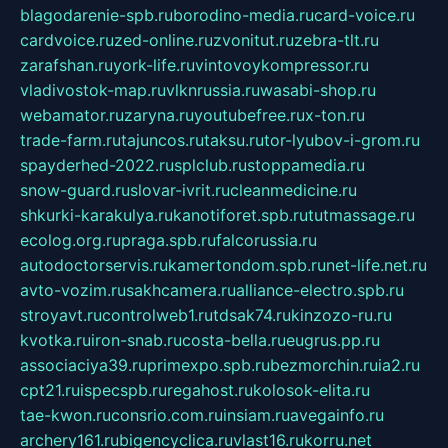
blagodarenie-spb.ru
borodino-media.ru
card-voice.ru
cardvoice.ru
zed-online.ru
zvonitut.ru
zebra-tlt.ru
zarafshan.ru
york-life.ru
vintovoykompressor.ru
vladivostok-map.ru
vlknrussia.ru
wasabi-shop.ru
webamator.ru
zaryna.ru
youtubefree.ru
x-ton.ru
trade-farm.ru
tajuncos.ru
taksu.ru
tor-lyubov-i-grom.ru
spayderhed-2022.ru
splclub.ru
stoppamedia.ru
snow-guard.ru
slovar-ivrit.ru
cleanmedicine.ru
shkurki-karakulya.ru
kanotiforet.spb.ru
tutmassage.ru
ecolog.org.ru
praga.spb.ru
falcorussia.ru
autodoctorservis.ru
kamertondom.spb.ru
net-life.net.ru
avto-vozim.ru
sakhcamera.ru
alliance-electro.spb.ru
stroyavt.ru
controlweb1.ru
tdsak74.ru
kinzozo-ru.ru
kvotka.ru
iron-snab.ru
costa-bella.ru
eugrus.pp.ru
associaciya39.ru
primexpo.spb.ru
bezmorchin.ru
ia2.ru
cpt21.ru
ispecspb.ru
regahost.ru
kolosok-elita.ru
tae-kwon.ru
consrio.com.ru
insiam.ru
avegainfo.ru
archery161.ru
bigencyclica.ru
vlast16.ru
korru.net