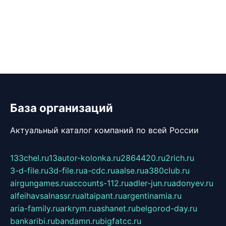
База организаций
Актуальный каталог компаний по всей России
133chel.ru
13autor-kolonka.ru
2864420.ru
2rich.ru
3-d-file.ru
3d-file.ru
a-cdc.ru
aalse.ru
a380club.ru
airgungames.ru
accounts-112.ru
adler-jun.ru
adonyev.ru
alfeihavsalnassr.ru
altaipant.ru
argentinamia.ru
aria-family.ru
arkrym.ru
ashanet.ru
belgorod-day.ru
bankaribi.ru
bandamn.ru
bigfatcc.ru