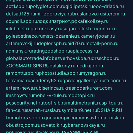
act1.spb.ru
polyglot.com.ru
gidlipetsk.ru
ooo-driada.ru
detsad125.ru
mir-zdoroviya.ru
bruslanovo.ru
siterem.ru
council.spb.ru
лодкипатриот.рф
kafekolizey.ru
iclub.net.ru
gazon-easy.ru
sugarepilekb.ru
grinox.ru
pylesostineco.ru
msts-ozarenie.ru
kameryjooan.ru
artemovskij.ru
dopler.spb.ru
aid70.ru
metall-perm.ru
ndm.msk.ru
ratingzooshop.ru
apiaccess.ru
globalautotrade.info
bezverhovskoe.ru
drsschool.ru
ZOOSMART.SPB.RU
dalakony.ru
medikijob.ru
remontt.spb.ru
photostudia.spb.ru
myragon.ru
terramia.ru
academy62.ru
gardengallereya.ru
rti.com.ru
artem-news.ru
biserinca.ru
krasnodarkurort.com
imshowtv.ru
mebel-v-tule.ru
mobtopik.ru
pcsecurity.net.ru
tool-sib.ru
multimetrunit.ru
sp-tour.ru
fan-cs.ru
santeh-russia.ru
symbian9.net.ru
DSHAIR.RU
tmmotors.spb.ru
xjocuricopii.com
musavtomat.msk.ru
obustrojdom.ru
sovetcik.ru
ybaranovskaya.ru
ppknews.ru
cult-alshei.ru
JAPANRUSSIA.RU