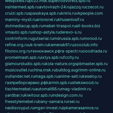
webpixels.ru
pczz.msk.su
petrodvorets.spb.ru
nsintermed.spb.ru
avtovirazh-24.ru
jazzq.ru
czecot.ru
cruizi.spb.ru
spasskaya.spb.ru
kniris.ru
vkpeople.com
maminy-mysli.ru
arionorel.ru
khuseniosif.ru
dotmediacup.spb.ru
mebel-tiraspol.ru
all-books.biz
vmauto.spb.ru
shop-astyle.ru
derevo-s.ru
contrinform.ru
gutserial.ru
mdrussia.spb.ru
monod.ru
refine.org.ru
uk-krein.ru
kamensk61.ru
zooclub.info
filonov.org.ru
технокамск.рф
ra-spectr.ru
ooodriada.ru
promelmash.spb.ru
ixtys.spb.ru
fccity.ru
glamourstudio.spb.ru
kola-nature.org
spbmaster.spb.ru
musicoutlet.ru
china.msk.ru
bulldog.su
grimm-online.ru
outlander.net.ru
maga.spb.ru
anime-sell.ru
keseloy.ru
газприборсервис.рф
karmin.spb.ru
shekswood.ru
tischlermebel.ru
automall66.ru
mag-vladimir.ru
yardbar.ru
kiwitour.spb.ru
indesign.com.ru
freestylemebel.ru
bany-samara.ru
rsei.ru
naidisvoyput.ru
mgsn-invest.ru
ipkamerasannce.ru