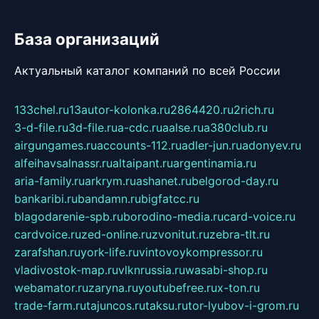
База организаций
Актуальный каталог компаний по всей России
133chel.ru
13autor-kolonka.ru
2864420.ru
2rich.ru
3-d-file.ru
3d-file.ru
a-cdc.ru
aalse.ru
a380club.ru
airgungames.ru
accounts-112.ru
adler-jun.ru
adonyev.ru
alfeihavsalnassr.ru
altaipant.ru
argentinamia.ru
aria-family.ru
arkrym.ru
ashanet.ru
belgorod-day.ru
bankaribi.ru
bandamn.ru
bigfatcc.ru
blagodarenie-spb.ru
borodino-media.ru
card-voice.ru
cardvoice.ru
zed-online.ru
zvonitut.ru
zebra-tlt.ru
zarafshan.ru
york-life.ru
vintovoykompressor.ru
vladivostok-map.ru
vlknrussia.ru
wasabi-shop.ru
webamator.ru
zaryna.ru
youtubefree.ru
x-ton.ru
trade-farm.ru
tajuncos.ru
taksu.ru
tor-lyubov-i-grom.ru