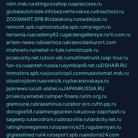
ndm.msk.ru
ratingzooshop.ru
apiaccess.ru
globalautotrade.info
bezverhovskoe.ru
drsschool.ru
ZOOSMART.SPB.RU
dalakony.ru
medikijob.ru
remontt.spb.ru
photostudia.spb.ru
myragon.ru
terramia.ru
academy62.ru
gardengallereya.ru
rti.com.ru
artem-news.ru
biserinca.ru
krasnodarkurort.com
imshowtv.ru
mebel-v-tule.ru
mobtopik.ru
pcsecurity.net.ru
tool-sib.ru
multimetrunit.ru
sp-tour.ru
fan-cs.ru
santeh-russia.ru
symbian9.net.ru
DSHAIR.RU
tmmotors.spb.ru
xjocuricopii.com
musavtomat.msk.ru
obustrojdom.ru
sovetcik.ru
ybaranovskaya.ru
ppknews.ru
cult-alshei.ru
JAPANRUSSIA.RU
proekciyamebel.ru
imper-finans.ru
rim.org.ru
glamourai.ru
brassminus.ru
zabor-pro.ru
ftn.pp.ru
dorogoe58.ru
laimengpacker.ru
kuzova-zapchasti.ru
sageerp.ru
taxodrom.ru
dsrazvitie.ru
hardcity.net.ru
ratinghomegames.ru
topservice25.ru
gubernyan.ru
gtglasslined.ru
ii4.ru
tssport.spb.ru
andorra24.com