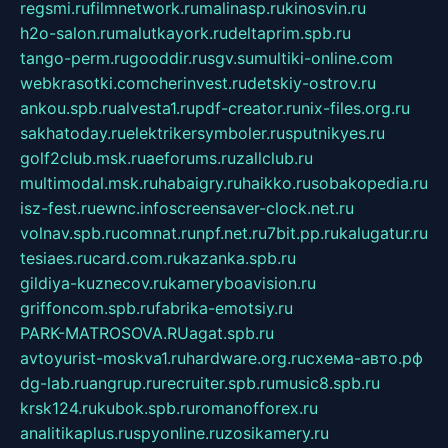
regsmi.ru
filmnetwork.ru
malinasp.ru
kinosvin.ru
h2o-salon.ru
malutkayork.ru
deltaprim.spb.ru
tango-perm.ru
gooddir.ru
sgv.su
multiki-online.com
webkrasotki.com
cherinvest.ru
detskiy-ostrov.ru
ankou.spb.ru
alvesta1.ru
pdf-creator.ru
nix-files.org.ru
sakhatoday.ru
elektrikersymboler.ru
sputnikyes.ru
golf2club.msk.ru
aeforums.ru
zallclub.ru
multimodal.msk.ru
habaigry.ru
haikko.ru
sobakopedia.ru
isz-fest.ru
ewnc.info
screensaver-clock.net.ru
volnav.spb.ru
comnat.ru
npf.net.ru
7bit.pp.ru
kalugatur.ru
tesiaes.ru
card.com.ru
kazanka.spb.ru
gildiya-kuznecov.ru
kameryboavision.ru
griffoncom.spb.ru
fabrika-emotsiy.ru
PARK-MATROSOVA.RU
agat.spb.ru
avtoyurist-moskva1.ru
hardware.org.ru
схема-авто.рф
dg-lab.ru
angrup.ru
recruiter.spb.ru
music8.spb.ru
krsk124.ru
kubok.spb.ru
romanofforex.ru
analitikaplus.ru
spyonline.ru
zosikamery.ru