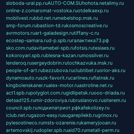
sloboda-ural.pp.ru
AUTO-COM.SU
hohota.net
alimy.ru
online-z.com
aromat-vostoka.ru
otdelkaexp.ru
mobilvest.ru
bbd.net.ru
mebelshop.msk.ru
smp-forum.ru
bastion-td.ru
kosmoscreative.ru
avrmotors.ru
art-galadesign.ru
tiffany-c.ru
ecostep-samara.ru
d-p.spb.ru
галактика73.рф
sko.com.ru
davitamebel-spb.ru
fotsis.ru
tesiaes.ru
kokoroyari.spb.ru
blesna-kazan.ru
mossilver.ru
lenderoq.ru
sergeydobrin.ru
tochkazvuka.msk.ru
people-of-art.ru
bezzubova.ru
clubtibet.ru
orior-aks.ru
dynamoauto.ru
szk-favorit.ru
carlines.ru
flatnsk.ru
kingbolenskaner.ru
alex-motor.ru
astroline.net.ru
act1.spb.ru
polyglot.com.ru
gidlipetsk.ru
ooo-driada.ru
detsad125.ru
mir-zdoroviya.ru
bruslanovo.ru
siterem.ru
council.spb.ru
лодкипатриот.рф
kafekolizey.ru
iclub.net.ru
gazon-easy.ru
sugarepilekb.ru
grinox.ru
pylesostineco.ru
msts-ozarenie.ru
kameryjooan.ru
artemovskij.ru
dopler.spb.ru
aid70.ru
metall-perm.ru