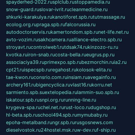
spayderhed-2022.ru
splclub.ru
stoppamedia.ru
snow-guard.ru
slovar-ivrit.ru
cleanmedicine.ru
shkurki-karakulya.ru
kanotiforet.spb.ru
tutmassage.ru
ecolog.org.ru
praga.spb.ru
falcorussia.ru
autodoctorservis.ru
kamertondom.spb.ru
net-life.net.ru
avto-vozim.ru
sakhcamera.ru
alliance-electro.spb.ru
stroyavt.ru
controlweb1.ru
tdsak74.ru
kinzozo-ru.ru
kvotka.ru
iron-snab.ru
costa-bella.ru
eugrus.pp.ru
associaciya39.ru
primexpo.spb.ru
bezmorchin.ru
ia2.ru
cpt21.ru
ispecspb.ru
regahost.ru
kolosok-elita.ru
tae-kwon.ru
consrio.com.ru
insiam.ru
avegainfo.ru
archery161.ru
bigencyclica.ru
vlast16.ru
korru.net
sarmiento.spb.su
extelopedia.ru
lammin-suo.spb.ru
iskatour.spb.ru
snpi.org.ru
running-line.ru
krygeva-spa.ru
chel.net.ru
rust-loco.ru
dugshop.ru
hl-beta.spb.ru
school494.spb.ru
mymubaby.ru
epoha-metalband.ru
ngr.spb.ru
rusgosnews.com
dieselvostok.ru
24hostel.msk.ru
w-dev.ru
f-ship.ru