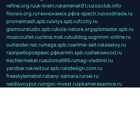
refine.org.ru
uk-krein.ru
kamensk61.ru
zooclub.info
filonov.org.ru
технокамск.рф
ra-spectr.ru
ooodriada.ru
promelmash.spb.ru
ixtys.spb.ru
fccity.ru
glamourstudio.spb.ru
kola-nature.org
spbmaster.spb.ru
musicoutlet.ru
china.msk.ru
bulldog.su
grimm-online.ru
outlander.net.ru
maga.spb.ru
anime-sell.ru
keseloy.ru
газприборсервис.рф
karmin.spb.ru
shekswood.ru
tischlermebel.ru
automall66.ru
mag-vladimir.ru
yardbar.ru
kiwitour.spb.ru
indesign.com.ru
freestylemebel.ru
bany-samara.ru
rsei.ru
naidisvoyput.ru
mgsn-invest.ru
ipkamerasannce.ru
alicante-house.ru
ibelka74.ru
cozyhouse.info
vlkargalev-studio.ru
700mb.ru
figura-ufa.ru
alina-live.ru
belarusiannews.ru
womenknow.ru
dos-vniimk.ru
sega.net.ru
dv.net.ru
phenomenonsofhistory.com
telesputnik.net.ru
wall.pp.ru
pylesosroidmi.ru
gtc-clan.ru
cligs.ru
bibikazap.ru
popova.org.ru
netwhistler.spb.ru
bellvil.ru
bonzon.ru
iss-vladik.ru