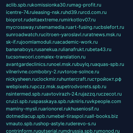
aclib.spb.ru
komissionka30.ru
mag-profit.ru
icentre-74.ru
leasing-nsk.ru
hd39.ru
rcd.com.ru
bioprot.ru
deltaextreme.ru
mirkotlov07.ru
mycrossway.ru
temamedia.ru
art-fusing.ru
cbslefort.ru
sunroadwatch.ru
citroen-yaroslavl.ru
ratnews.msk.ru
sk-if.ru
joomlamoduli.ru
academic-work.ru
bananaboys.ru
sanekua.ru
lianafrukt.ru
beta43.ru
tucsonwoori.com
alex-translation.ru
avantgardeclinics.ru
noel.msk.ru
buylq.ru
aquas-spb.ru
vilnerivne.com
bobry-2.ru
vtoroe-solnce.ru
nickysheen.ru
clockmir.ru
huntercraft.ru
стройокт.рф
webpixels.ru
pczz.msk.su
petrodvorets.spb.ru
nsintermed.spb.ru
avtovirazh-24.ru
jazzq.ru
czecot.ru
cruizi.spb.ru
spasskaya.spb.ru
kniris.ru
vkpeople.com
maminy-mysli.ru
arionorel.ru
khuseniosif.ru
dotmediacup.spb.ru
mebel-tiraspol.ru
all-books.biz
vmauto.spb.ru
shop-astyle.ru
derevo-s.ru
contrinform.ru
gutserial.ru
mdrussia.spb.ru
monod.ru