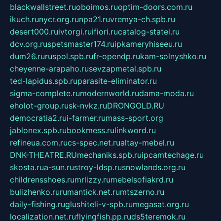
blackwallstreet.ru
oboimos.ru
optim-doors.com.ru
ikuch.ru
nycr.org.ru
npa21.ru
vremya-ch.spb.ru
desert000.ru
ivtorgi.ru
ifiori.ru
catalog-statei.ru
dcv.org.ru
spetsmaster174.ru
ipkameryhiseeu.ru
dum26.ru
ruspol.spb.ru
fr-opendp.ru
kam-solnyshko.ru
cheyenne-arapaho.ru
sevzapmetal.spb.ru
ted-lapidus.spb.ru
parasite-eliminator.ru
sigma-complete.ru
modernworld.ru
dama-moda.ru
eholot-group.ru
sk-nvkz.ru
DRONGOLD.RU
democratia2.ru
i-farmer.ru
mass-sport.org
jablonex.spb.ru
bookmess.ru
linkword.ru
refineua.com.ru
cs-spec.net.ru
altay-mebel.ru
DNK-THEATRE.RU
mechaniks.spb.ru
ipcamtechage.ru
skosta.ru
a-sun.ru
stroy-ldsp.ru
snowlands.org.ru
childrensshoes.ru
mrlizzy.ru
mebelsofiakrd.ru
bulizhenko.ru
rumantick.net.ru
mtszerno.ru
daily-fishing.ru
glushiteli-v-spb.ru
megasat.org.ru
localization.net.ru
flyingfish.pp.ru
ds5teremok.ru