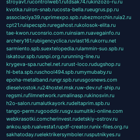
stroyavt.ru
controlweb1.ru
tdsak74.ru
kinzozo-ru.ru
kvotka.ru
iron-snab.ru
costa-bella.ru
eugrus.pp.ru
associaciya39.ru
primexpo.spb.ru
bezmorchin.ru
ia2.ru
cpt21.ru
ispecspb.ru
regahost.ru
kolosok-elita.ru
tae-kwon.ru
consrio.com.ru
insiam.ru
avegainfo.ru
archery161.ru
bigencyclica.ru
vlast16.ru
korru.net
sarmiento.spb.su
extelopedia.ru
lammin-suo.spb.ru
iskatour.spb.ru
snpi.org.ru
running-line.ru
krygeva-spa.ru
chel.net.ru
rust-loco.ru
dugshop.ru
hl-beta.spb.ru
school494.spb.ru
mymubaby.ru
epoha-metalband.ru
ngr.spb.ru
rusgosnews.com
dieselvostok.ru
24hostel.msk.ru
w-dev.ru
f-ship.ru
regsmi.ru
filmnetwork.ru
malinasp.ru
kinosvin.ru
h2o-salon.ru
malutkayork.ru
deltaprim.spb.ru
tango-perm.ru
gooddir.ru
sgv.su
multiki-online.com
webkrasotki.com
cherinvest.ru
detskiy-ostrov.ru
ankou.spb.ru
alvesta1.ru
pdf-creator.ru
nix-files.org.ru
sakhatoday.ru
elektrikersymboler.ru
sputnikyes.ru