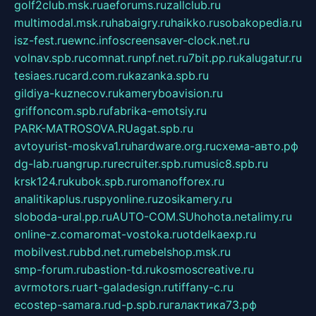
golf2club.msk.ru
aeforums.ru
zallclub.ru
multimodal.msk.ru
habaigry.ru
haikko.ru
sobakopedia.ru
isz-fest.ru
ewnc.info
screensaver-clock.net.ru
volnav.spb.ru
comnat.ru
npf.net.ru
7bit.pp.ru
kalugatur.ru
tesiaes.ru
card.com.ru
kazanka.spb.ru
gildiya-kuznecov.ru
kameryboavision.ru
griffoncom.spb.ru
fabrika-emotsiy.ru
PARK-MATROSOVA.RU
agat.spb.ru
avtoyurist-moskva1.ru
hardware.org.ru
схема-авто.рф
dg-lab.ru
angrup.ru
recruiter.spb.ru
music8.spb.ru
krsk124.ru
kubok.spb.ru
romanofforex.ru
analitikaplus.ru
spyonline.ru
zosikamery.ru
sloboda-ural.pp.ru
AUTO-COM.SU
hohota.net
alimy.ru
online-z.com
aromat-vostoka.ru
otdelkaexp.ru
mobilvest.ru
bbd.net.ru
mebelshop.msk.ru
smp-forum.ru
bastion-td.ru
kosmoscreative.ru
avrmotors.ru
art-galadesign.ru
tiffany-c.ru
ecostep-samara.ru
d-p.spb.ru
галактика73.рф