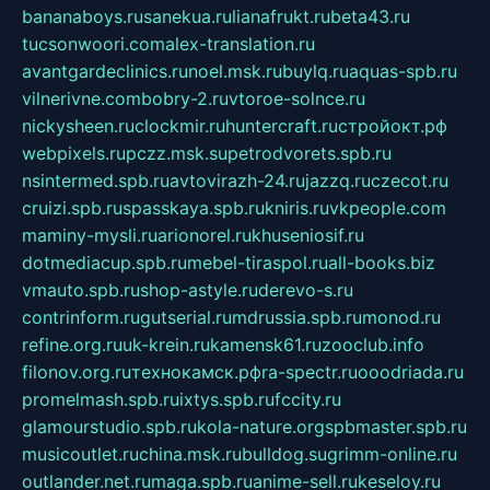
bananaboys.ru
sanekua.ru
lianafrukt.ru
beta43.ru
tucsonwoori.com
alex-translation.ru
avantgardeclinics.ru
noel.msk.ru
buylq.ru
aquas-spb.ru
vilnerivne.com
bobry-2.ru
vtoroe-solnce.ru
nickysheen.ru
clockmir.ru
huntercraft.ru
стройокт.рф
webpixels.ru
pczz.msk.su
petrodvorets.spb.ru
nsintermed.spb.ru
avtovirazh-24.ru
jazzq.ru
czecot.ru
cruizi.spb.ru
spasskaya.spb.ru
kniris.ru
vkpeople.com
maminy-mysli.ru
arionorel.ru
khuseniosif.ru
dotmediacup.spb.ru
mebel-tiraspol.ru
all-books.biz
vmauto.spb.ru
shop-astyle.ru
derevo-s.ru
contrinform.ru
gutserial.ru
mdrussia.spb.ru
monod.ru
refine.org.ru
uk-krein.ru
kamensk61.ru
zooclub.info
filonov.org.ru
технокамск.рф
ra-spectr.ru
ooodriada.ru
promelmash.spb.ru
ixtys.spb.ru
fccity.ru
glamourstudio.spb.ru
kola-nature.org
spbmaster.spb.ru
musicoutlet.ru
china.msk.ru
bulldog.su
grimm-online.ru
outlander.net.ru
maga.spb.ru
anime-sell.ru
keseloy.ru