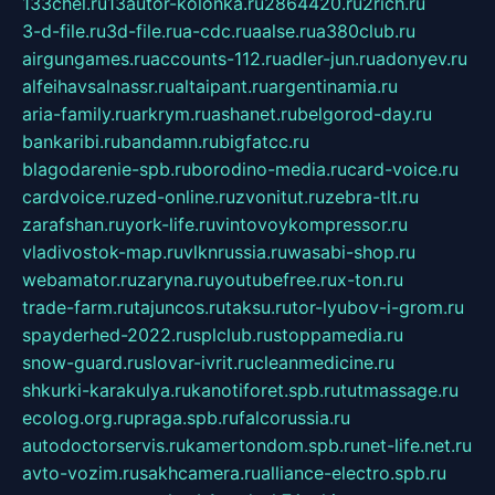
133chel.ru
13autor-kolonka.ru
2864420.ru
2rich.ru
3-d-file.ru
3d-file.ru
a-cdc.ru
aalse.ru
a380club.ru
airgungames.ru
accounts-112.ru
adler-jun.ru
adonyev.ru
alfeihavsalnassr.ru
altaipant.ru
argentinamia.ru
aria-family.ru
arkrym.ru
ashanet.ru
belgorod-day.ru
bankaribi.ru
bandamn.ru
bigfatcc.ru
blagodarenie-spb.ru
borodino-media.ru
card-voice.ru
cardvoice.ru
zed-online.ru
zvonitut.ru
zebra-tlt.ru
zarafshan.ru
york-life.ru
vintovoykompressor.ru
vladivostok-map.ru
vlknrussia.ru
wasabi-shop.ru
webamator.ru
zaryna.ru
youtubefree.ru
x-ton.ru
trade-farm.ru
tajuncos.ru
taksu.ru
tor-lyubov-i-grom.ru
spayderhed-2022.ru
splclub.ru
stoppamedia.ru
snow-guard.ru
slovar-ivrit.ru
cleanmedicine.ru
shkurki-karakulya.ru
kanotiforet.spb.ru
tutmassage.ru
ecolog.org.ru
praga.spb.ru
falcorussia.ru
autodoctorservis.ru
kamertondom.spb.ru
net-life.net.ru
avto-vozim.ru
sakhcamera.ru
alliance-electro.spb.ru