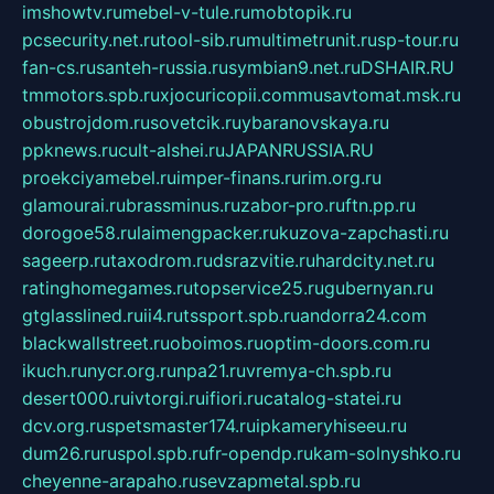
imshowtv.ru
mebel-v-tule.ru
mobtopik.ru
pcsecurity.net.ru
tool-sib.ru
multimetrunit.ru
sp-tour.ru
fan-cs.ru
santeh-russia.ru
symbian9.net.ru
DSHAIR.RU
tmmotors.spb.ru
xjocuricopii.com
musavtomat.msk.ru
obustrojdom.ru
sovetcik.ru
ybaranovskaya.ru
ppknews.ru
cult-alshei.ru
JAPANRUSSIA.RU
proekciyamebel.ru
imper-finans.ru
rim.org.ru
glamourai.ru
brassminus.ru
zabor-pro.ru
ftn.pp.ru
dorogoe58.ru
laimengpacker.ru
kuzova-zapchasti.ru
sageerp.ru
taxodrom.ru
dsrazvitie.ru
hardcity.net.ru
ratinghomegames.ru
topservice25.ru
gubernyan.ru
gtglasslined.ru
ii4.ru
tssport.spb.ru
andorra24.com
blackwallstreet.ru
oboimos.ru
optim-doors.com.ru
ikuch.ru
nycr.org.ru
npa21.ru
vremya-ch.spb.ru
desert000.ru
ivtorgi.ru
ifiori.ru
catalog-statei.ru
dcv.org.ru
spetsmaster174.ru
ipkameryhiseeu.ru
dum26.ru
ruspol.spb.ru
fr-opendp.ru
kam-solnyshko.ru
cheyenne-arapaho.ru
sevzapmetal.spb.ru