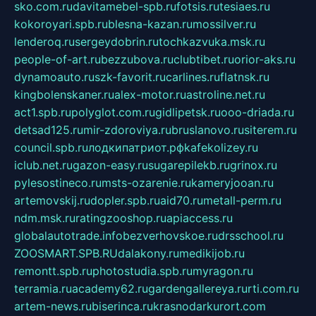
sko.com.ru
davitamebel-spb.ru
fotsis.ru
tesiaes.ru
kokoroyari.spb.ru
blesna-kazan.ru
mossilver.ru
lenderoq.ru
sergeydobrin.ru
tochkazvuka.msk.ru
people-of-art.ru
bezzubova.ru
clubtibet.ru
orior-aks.ru
dynamoauto.ru
szk-favorit.ru
carlines.ru
flatnsk.ru
kingbolenskaner.ru
alex-motor.ru
astroline.net.ru
act1.spb.ru
polyglot.com.ru
gidlipetsk.ru
ooo-driada.ru
detsad125.ru
mir-zdoroviya.ru
bruslanovo.ru
siterem.ru
council.spb.ru
лодкипатриот.рф
kafekolizey.ru
iclub.net.ru
gazon-easy.ru
sugarepilekb.ru
grinox.ru
pylesostineco.ru
msts-ozarenie.ru
kameryjooan.ru
artemovskij.ru
dopler.spb.ru
aid70.ru
metall-perm.ru
ndm.msk.ru
ratingzooshop.ru
apiaccess.ru
globalautotrade.info
bezverhovskoe.ru
drsschool.ru
ZOOSMART.SPB.RU
dalakony.ru
medikijob.ru
remontt.spb.ru
photostudia.spb.ru
myragon.ru
terramia.ru
academy62.ru
gardengallereya.ru
rti.com.ru
artem-news.ru
biserinca.ru
krasnodarkurort.com