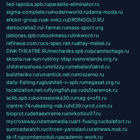
ted-lapidus.spb.ru
parasite-eliminator.ru
sigma-complete.ru
modernworld.ru
dama-moda.ru
eholot-group.ru
sk-nvkz.ru
DRONGOLD.RU
democratia2.ru
i-farmer.ru
mass-sport.org
jablonex.spb.ru
bookmess.ru
linkword.ru
refineua.com.ru
cs-spec.net.ru
altay-mebel.ru
DNK-THEATRE.RU
mechaniks.spb.ru
ipcamtechage.ru
skosta.ru
a-sun.ru
stroy-ldsp.ru
snowlands.org.ru
childrensshoes.ru
mrlizzy.ru
mebelsofiakrd.ru
bulizhenko.ru
rumantick.net.ru
mtszerno.ru
daily-fishing.ru
glushiteli-v-spb.ru
megasat.org.ru
localization.net.ru
flyingfish.pp.ru
ds5teremok.ru
aclib.spb.ru
komissionka30.ru
mag-profit.ru
icentre-74.ru
leasing-nsk.ru
hd39.ru
rcd.com.ru
bioprot.ru
deltaextreme.ru
mirkotlov07.ru
mycrossway.ru
temamedia.ru
art-fusing.ru
cbslefort.ru
sunroadwatch.ru
citroen-yaroslavl.ru
ratnews.msk.ru
sk-if.ru
joomlamoduli.ru
academic-work.ru