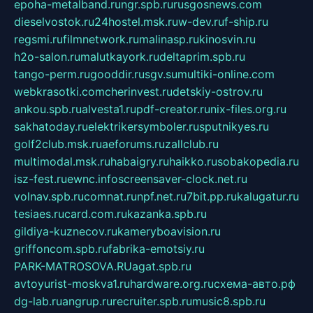
epoha-metalband.ru
ngr.spb.ru
rusgosnews.com
dieselvostok.ru
24hostel.msk.ru
w-dev.ru
f-ship.ru
regsmi.ru
filmnetwork.ru
malinasp.ru
kinosvin.ru
h2o-salon.ru
malutkayork.ru
deltaprim.spb.ru
tango-perm.ru
gooddir.ru
sgv.su
multiki-online.com
webkrasotki.com
cherinvest.ru
detskiy-ostrov.ru
ankou.spb.ru
alvesta1.ru
pdf-creator.ru
nix-files.org.ru
sakhatoday.ru
elektrikersymboler.ru
sputnikyes.ru
golf2club.msk.ru
aeforums.ru
zallclub.ru
multimodal.msk.ru
habaigry.ru
haikko.ru
sobakopedia.ru
isz-fest.ru
ewnc.info
screensaver-clock.net.ru
volnav.spb.ru
comnat.ru
npf.net.ru
7bit.pp.ru
kalugatur.ru
tesiaes.ru
card.com.ru
kazanka.spb.ru
gildiya-kuznecov.ru
kameryboavision.ru
griffoncom.spb.ru
fabrika-emotsiy.ru
PARK-MATROSOVA.RU
agat.spb.ru
avtoyurist-moskva1.ru
hardware.org.ru
схема-авто.рф
dg-lab.ru
angrup.ru
recruiter.spb.ru
music8.spb.ru