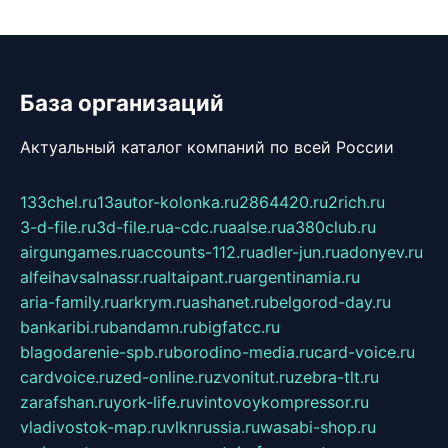
База организаций
Актуальный каталог компаний по всей России
133chel.ru
13autor-kolonka.ru
2864420.ru
2rich.ru
3-d-file.ru
3d-file.ru
a-cdc.ru
aalse.ru
a380club.ru
airgungames.ru
accounts-112.ru
adler-jun.ru
adonyev.ru
alfeihavsalnassr.ru
altaipant.ru
argentinamia.ru
aria-family.ru
arkrym.ru
ashanet.ru
belgorod-day.ru
bankaribi.ru
bandamn.ru
bigfatcc.ru
blagodarenie-spb.ru
borodino-media.ru
card-voice.ru
cardvoice.ru
zed-online.ru
zvonitut.ru
zebra-tlt.ru
zarafshan.ru
york-life.ru
vintovoykompressor.ru
vladivostok-map.ru
vlknrussia.ru
wasabi-shop.ru