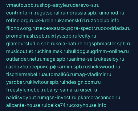
vmauto.spb.ru
shop-astyle.ru
derevo-s.ru
contrinform.ru
gutserial.ru
mdrussia.spb.ru
monod.ru
refine.org.ru
uk-krein.ru
kamensk61.ru
zooclub.info
filonov.org.ru
технокамск.рф
ra-spectr.ru
ooodriada.ru
promelmash.spb.ru
ixtys.spb.ru
fccity.ru
glamourstudio.spb.ru
kola-nature.org
spbmaster.spb.ru
musicoutlet.ru
china.msk.ru
bulldog.su
grimm-online.ru
outlander.net.ru
maga.spb.ru
anime-sell.ru
keseloy.ru
газприборсервис.рф
karmin.spb.ru
shekswood.ru
tischlermebel.ru
automall66.ru
mag-vladimir.ru
yardbar.ru
kiwitour.spb.ru
indesign.com.ru
freestylemebel.ru
bany-samara.ru
rsei.ru
naidisvoyput.ru
mgsn-invest.ru
ipkamerasannce.ru
alicante-house.ru
ibelka74.ru
cozyhouse.info
vlkargalev-studio.ru
700mb.ru
figura-ufa.ru
alina-live.ru
belarusiannews.ru
womenknow.ru
dos-vniimk.ru
sega.net.ru
dv.net.ru
phenomenonsofhistory.com
telesputnik.net.ru
wall.pp.ru
pylesosroidmi.ru