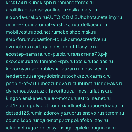
krsk124.ru
kubok.spb.ru
romanofforex.ru
analitikaplus.ru
spyonline.ru
zosikamery.ru
sloboda-ural.pp.ru
AUTO-COM.SU
hohota.net
alimy.ru
online-z.com
aromat-vostoka.ru
otdelkaexp.ru
mobilvest.ru
bbd.net.ru
mebelshop.msk.ru
smp-forum.ru
bastion-td.ru
kosmoscreative.ru
avrmotors.ru
art-galadesign.ru
tiffany-c.ru
ecostep-samara.ru
d-p.spb.ru
галактика73.рф
sko.com.ru
davitamebel-spb.ru
fotsis.ru
tesiaes.ru
kokoroyari.spb.ru
blesna-kazan.ru
mossilver.ru
lenderoq.ru
sergeydobrin.ru
tochkazvuka.msk.ru
people-of-art.ru
bezzubova.ru
clubtibet.ru
orior-aks.ru
dynamoauto.ru
szk-favorit.ru
carlines.ru
flatnsk.ru
kingbolenskaner.ru
alex-motor.ru
astroline.net.ru
act1.spb.ru
polyglot.com.ru
gidlipetsk.ru
ooo-driada.ru
detsad125.ru
mir-zdoroviya.ru
bruslanovo.ru
siterem.ru
council.spb.ru
лодкипатриот.рф
kafekolizey.ru
iclub.net.ru
gazon-easy.ru
sugarepilekb.ru
grinox.ru