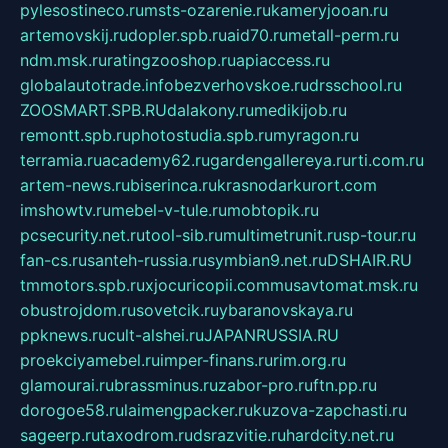
pylesostineco.ru
msts-ozarenie.ru
kameryjooan.ru
artemovskij.ru
dopler.spb.ru
aid70.ru
metall-perm.ru
ndm.msk.ru
ratingzooshop.ru
apiaccess.ru
globalautotrade.info
bezverhovskoe.ru
drsschool.ru
ZOOSMART.SPB.RU
dalakony.ru
medikijob.ru
remontt.spb.ru
photostudia.spb.ru
myragon.ru
terramia.ru
academy62.ru
gardengallereya.ru
rti.com.ru
artem-news.ru
biserinca.ru
krasnodarkurort.com
imshowtv.ru
mebel-v-tule.ru
mobtopik.ru
pcsecurity.net.ru
tool-sib.ru
multimetrunit.ru
sp-tour.ru
fan-cs.ru
santeh-russia.ru
symbian9.net.ru
DSHAIR.RU
tmmotors.spb.ru
xjocuricopii.com
musavtomat.msk.ru
obustrojdom.ru
sovetcik.ru
ybaranovskaya.ru
ppknews.ru
cult-alshei.ru
JAPANRUSSIA.RU
proekciyamebel.ru
imper-finans.ru
rim.org.ru
glamourai.ru
brassminus.ru
zabor-pro.ru
ftn.pp.ru
dorogoe58.ru
laimengpacker.ru
kuzova-zapchasti.ru
sageerp.ru
taxodrom.ru
dsrazvitie.ru
hardcity.net.ru