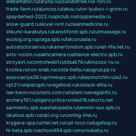
webamator.ru
zaryna.ru
youtubefree.ru
x-ton.ru
trade-farm.ru
tajuncos.ru
taksu.ru
tor-lyubov-i-grom.ru
spayderhed-2022.ru
splclub.ru
stoppamedia.ru
snow-guard.ru
slovar-ivrit.ru
cleanmedicine.ru
shkurki-karakulya.ru
kanotiforet.spb.ru
tutmassage.ru
ecolog.org.ru
praga.spb.ru
falcorussia.ru
autodoctorservis.ru
kamertondom.spb.ru
net-life.net.ru
avto-vozim.ru
sakhcamera.ru
alliance-electro.spb.ru
stroyavt.ru
controlweb1.ru
tdsak74.ru
kinzozo-ru.ru
kvotka.ru
iron-snab.ru
costa-bella.ru
eugrus.pp.ru
associaciya39.ru
primexpo.spb.ru
bezmorchin.ru
ia2.ru
cpt21.ru
ispecspb.ru
regahost.ru
kolosok-elita.ru
tae-kwon.ru
consrio.com.ru
insiam.ru
avegainfo.ru
archery161.ru
bigencyclica.ru
vlast16.ru
korru.net
sarmiento.spb.su
extelopedia.ru
lammin-suo.spb.ru
iskatour.spb.ru
snpi.org.ru
running-line.ru
krygeva-spa.ru
chel.net.ru
rust-loco.ru
dugshop.ru
hl-beta.spb.ru
school494.spb.ru
mymubaby.ru