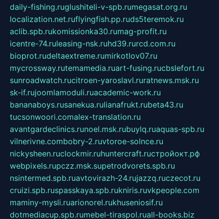
daily-fishing.ru
glushiteli-v-spb.ru
megasat.org.ru
localization.net.ru
flyingfish.pp.ru
ds5teremok.ru
aclib.spb.ru
komissionka30.ru
mag-profit.ru
icentre-74.ru
leasing-nsk.ru
hd39.ru
rcd.com.ru
bioprot.ru
deltaextreme.ru
mirkotlov07.ru
mycrossway.ru
temamedia.ru
art-fusing.ru
cbslefort.ru
sunroadwatch.ru
citroen-yaroslavl.ru
ratnews.msk.ru
sk-if.ru
joomlamoduli.ru
academic-work.ru
bananaboys.ru
sanekua.ru
lianafrukt.ru
beta43.ru
tucsonwoori.com
alex-translation.ru
avantgardeclinics.ru
noel.msk.ru
buylq.ru
aquas-spb.ru
vilnerivne.com
bobry-2.ru
vtoroe-solnce.ru
nickysheen.ru
clockmir.ru
huntercraft.ru
стройокт.рф
webpixels.ru
pczz.msk.su
petrodvorets.spb.ru
nsintermed.spb.ru
avtovirazh-24.ru
jazzq.ru
czecot.ru
cruizi.spb.ru
spasskaya.spb.ru
kniris.ru
vkpeople.com
maminy-mysli.ru
arionorel.ru
khuseniosif.ru
dotmediacup.spb.ru
mebel-tiraspol.ru
all-books.biz