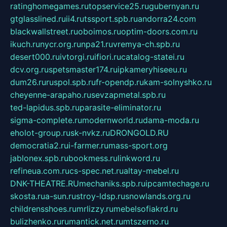
ratinghomegames.ru
topservice25.ru
gubernyan.ru
gtglasslined.ru
ii4.ru
tssport.spb.ru
andorra24.com
blackwallstreet.ru
oboimos.ru
optim-doors.com.ru
ikuch.ru
nycr.org.ru
npa21.ru
vremya-ch.spb.ru
desert000.ru
ivtorgi.ru
ifiori.ru
catalog-statei.ru
dcv.org.ru
spetsmaster174.ru
ipkameryhiseeu.ru
dum26.ru
ruspol.spb.ru
fr-opendp.ru
kam-solnyshko.ru
cheyenne-arapaho.ru
sevzapmetal.spb.ru
ted-lapidus.spb.ru
parasite-eliminator.ru
sigma-complete.ru
modernworld.ru
dama-moda.ru
eholot-group.ru
sk-nvkz.ru
DRONGOLD.RU
democratia2.ru
i-farmer.ru
mass-sport.org
jablonex.spb.ru
bookmess.ru
linkword.ru
refineua.com.ru
cs-spec.net.ru
altay-mebel.ru
DNK-THEATRE.RU
mechaniks.spb.ru
ipcamtechage.ru
skosta.ru
a-sun.ru
stroy-ldsp.ru
snowlands.org.ru
childrensshoes.ru
mrlizzy.ru
mebelsofiakrd.ru
bulizhenko.ru
rumantick.net.ru
mtszerno.ru