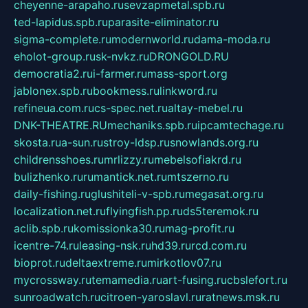
cheyenne-arapaho.ru
sevzapmetal.spb.ru
ted-lapidus.spb.ru
parasite-eliminator.ru
sigma-complete.ru
modernworld.ru
dama-moda.ru
eholot-group.ru
sk-nvkz.ru
DRONGOLD.RU
democratia2.ru
i-farmer.ru
mass-sport.org
jablonex.spb.ru
bookmess.ru
linkword.ru
refineua.com.ru
cs-spec.net.ru
altay-mebel.ru
DNK-THEATRE.RU
mechaniks.spb.ru
ipcamtechage.ru
skosta.ru
a-sun.ru
stroy-ldsp.ru
snowlands.org.ru
childrensshoes.ru
mrlizzy.ru
mebelsofiakrd.ru
bulizhenko.ru
rumantick.net.ru
mtszerno.ru
daily-fishing.ru
glushiteli-v-spb.ru
megasat.org.ru
localization.net.ru
flyingfish.pp.ru
ds5teremok.ru
aclib.spb.ru
komissionka30.ru
mag-profit.ru
icentre-74.ru
leasing-nsk.ru
hd39.ru
rcd.com.ru
bioprot.ru
deltaextreme.ru
mirkotlov07.ru
mycrossway.ru
temamedia.ru
art-fusing.ru
cbslefort.ru
sunroadwatch.ru
citroen-yaroslavl.ru
ratnews.msk.ru