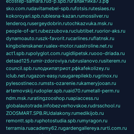
ecostep-samara.ru
d-p.spb.ru
галактика73.рф
sko.com.ru
davitamebel-spb.ru
fotsis.ru
tesiaes.ru
kokoroyari.spb.ru
blesna-kazan.ru
mossilver.ru
lenderoq.ru
sergeydobrin.ru
tochkazvuka.msk.ru
people-of-art.ru
bezzubova.ru
clubtibet.ru
orior-aks.ru
dynamoauto.ru
szk-favorit.ru
carlines.ru
flatnsk.ru
kingbolenskaner.ru
alex-motor.ru
astroline.net.ru
act1.spb.ru
polyglot.com.ru
gidlipetsk.ru
ooo-driada.ru
detsad125.ru
mir-zdoroviya.ru
bruslanovo.ru
siterem.ru
council.spb.ru
лодкипатриот.рф
kafekolizey.ru
iclub.net.ru
gazon-easy.ru
sugarepilekb.ru
grinox.ru
pylesostineco.ru
msts-ozarenie.ru
kameryjooan.ru
artemovskij.ru
dopler.spb.ru
aid70.ru
metall-perm.ru
ndm.msk.ru
ratingzooshop.ru
apiaccess.ru
globalautotrade.info
bezverhovskoe.ru
drsschool.ru
ZOOSMART.SPB.RU
dalakony.ru
medikijob.ru
remontt.spb.ru
photostudia.spb.ru
myragon.ru
terramia.ru
academy62.ru
gardengallereya.ru
rti.com.ru