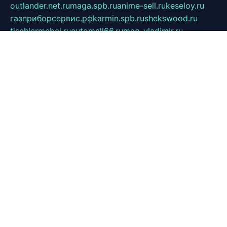
outlander.net.ru
maga.spb.ru
anime-sell.ru
keseloy.ru
газприборсервис.рф
karmin.spb.ru
shekswood.ru
tischlermebel.ru
automall66.ru
mag-vladimir.ru
yardbar.ru
kiwitour.spb.ru
indesign.com.ru
freestylemebel.ru
bany-samara.ru
rsei.ru
naidisvoyput.ru
mgsn-invest.ru
ipkamerasannce.ru
alicante-house.ru
ibelka74.ru
cozyhouse.info
vlkargalev-studio.ru
700mb.ru
figura-ufa.ru
alina-live.ru
belarusiannews.ru
womenknow.ru
dos-vniimk.ru
sega.net.ru
dv.net.ru
phenomenonsofhistory.com
telesputnik.net.ru
wall.pp.ru
pylesosroidmi.ru
gtc-clan.ru
cligs.ru
bibikazap.ru
popova.org.ru
netwhistler.spb.ru
bellvil.ru
bonzon.ru
iss-vladik.ru
defiparis.net.ru
las-gryzas.ru
amku.ru
electednews.spb.ru
feather.org.ru
spar72.ru
tankiigri.ru
dominus.com.ru
ibtree.ru
sanykool.pp.ru
unixlib.org.ru
menatep.spb.ru
gartenterrassen.ru
printeka.ru
skvozilka.com.ru
parkovka-pub.ru
lovemobi.ru
art-ru.ru