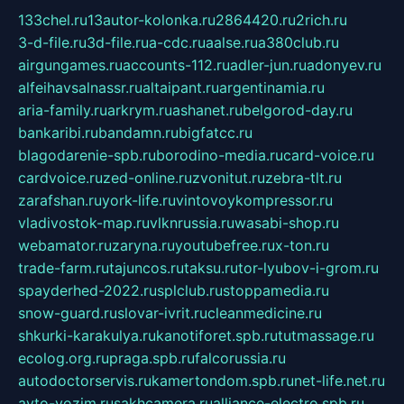
133chel.ru
13autor-kolonka.ru
2864420.ru
2rich.ru
3-d-file.ru
3d-file.ru
a-cdc.ru
aalse.ru
a380club.ru
airgungames.ru
accounts-112.ru
adler-jun.ru
adonyev.ru
alfeihavsalnassr.ru
altaipant.ru
argentinamia.ru
aria-family.ru
arkrym.ru
ashanet.ru
belgorod-day.ru
bankaribi.ru
bandamn.ru
bigfatcc.ru
blagodarenie-spb.ru
borodino-media.ru
card-voice.ru
cardvoice.ru
zed-online.ru
zvonitut.ru
zebra-tlt.ru
zarafshan.ru
york-life.ru
vintovoykompressor.ru
vladivostok-map.ru
vlknrussia.ru
wasabi-shop.ru
webamator.ru
zaryna.ru
youtubefree.ru
x-ton.ru
trade-farm.ru
tajuncos.ru
taksu.ru
tor-lyubov-i-grom.ru
spayderhed-2022.ru
splclub.ru
stoppamedia.ru
snow-guard.ru
slovar-ivrit.ru
cleanmedicine.ru
shkurki-karakulya.ru
kanotiforet.spb.ru
tutmassage.ru
ecolog.org.ru
praga.spb.ru
falcorussia.ru
autodoctorservis.ru
kamertondom.spb.ru
net-life.net.ru
avto-vozim.ru
sakhcamera.ru
alliance-electro.spb.ru