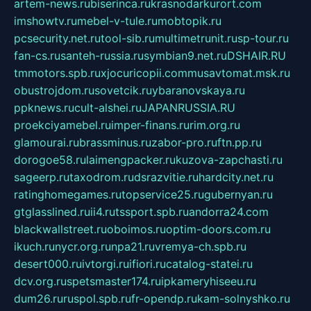
artem-news.ru
biserinca.ru
krasnodarkurort.com
imshowtv.ru
mebel-v-tule.ru
mobtopik.ru
pcsecurity.net.ru
tool-sib.ru
multimetrunit.ru
sp-tour.ru
fan-cs.ru
santeh-russia.ru
symbian9.net.ru
DSHAIR.RU
tmmotors.spb.ru
xjocuricopii.com
musavtomat.msk.ru
obustrojdom.ru
sovetcik.ru
ybaranovskaya.ru
ppknews.ru
cult-alshei.ru
JAPANRUSSIA.RU
proekciyamebel.ru
imper-finans.ru
rim.org.ru
glamourai.ru
brassminus.ru
zabor-pro.ru
ftn.pp.ru
dorogoe58.ru
laimengpacker.ru
kuzova-zapchasti.ru
sageerp.ru
taxodrom.ru
dsrazvitie.ru
hardcity.net.ru
ratinghomegames.ru
topservice25.ru
gubernyan.ru
gtglasslined.ru
ii4.ru
tssport.spb.ru
andorra24.com
blackwallstreet.ru
oboimos.ru
optim-doors.com.ru
ikuch.ru
nycr.org.ru
npa21.ru
vremya-ch.spb.ru
desert000.ru
ivtorgi.ru
ifiori.ru
catalog-statei.ru
dcv.org.ru
spetsmaster174.ru
ipkameryhiseeu.ru
dum26.ru
ruspol.spb.ru
fr-opendp.ru
kam-solnyshko.ru