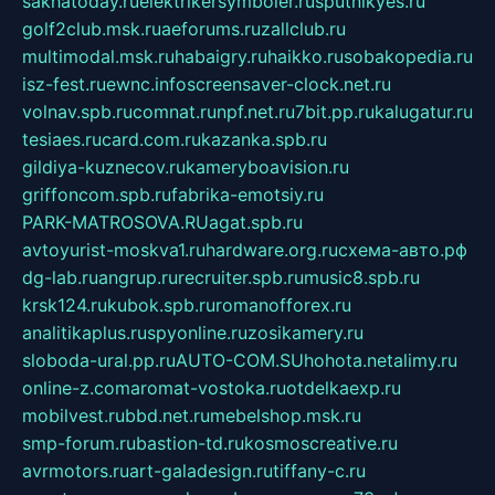
sakhatoday.ru
elektrikersymboler.ru
sputnikyes.ru
golf2club.msk.ru
aeforums.ru
zallclub.ru
multimodal.msk.ru
habaigry.ru
haikko.ru
sobakopedia.ru
isz-fest.ru
ewnc.info
screensaver-clock.net.ru
volnav.spb.ru
comnat.ru
npf.net.ru
7bit.pp.ru
kalugatur.ru
tesiaes.ru
card.com.ru
kazanka.spb.ru
gildiya-kuznecov.ru
kameryboavision.ru
griffoncom.spb.ru
fabrika-emotsiy.ru
PARK-MATROSOVA.RU
agat.spb.ru
avtoyurist-moskva1.ru
hardware.org.ru
схема-авто.рф
dg-lab.ru
angrup.ru
recruiter.spb.ru
music8.spb.ru
krsk124.ru
kubok.spb.ru
romanofforex.ru
analitikaplus.ru
spyonline.ru
zosikamery.ru
sloboda-ural.pp.ru
AUTO-COM.SU
hohota.net
alimy.ru
online-z.com
aromat-vostoka.ru
otdelkaexp.ru
mobilvest.ru
bbd.net.ru
mebelshop.msk.ru
smp-forum.ru
bastion-td.ru
kosmoscreative.ru
avrmotors.ru
art-galadesign.ru
tiffany-c.ru