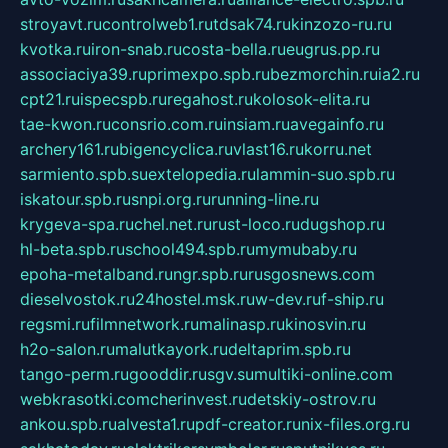
stroyavt.ru
controlweb1.ru
tdsak74.ru
kinzozo-ru.ru
kvotka.ru
iron-snab.ru
costa-bella.ru
eugrus.pp.ru
associaciya39.ru
primexpo.spb.ru
bezmorchin.ru
ia2.ru
cpt21.ru
ispecspb.ru
regahost.ru
kolosok-elita.ru
tae-kwon.ru
consrio.com.ru
insiam.ru
avegainfo.ru
archery161.ru
bigencyclica.ru
vlast16.ru
korru.net
sarmiento.spb.su
extelopedia.ru
lammin-suo.spb.ru
iskatour.spb.ru
snpi.org.ru
running-line.ru
krygeva-spa.ru
chel.net.ru
rust-loco.ru
dugshop.ru
hl-beta.spb.ru
school494.spb.ru
mymubaby.ru
epoha-metalband.ru
ngr.spb.ru
rusgosnews.com
dieselvostok.ru
24hostel.msk.ru
w-dev.ru
f-ship.ru
regsmi.ru
filmnetwork.ru
malinasp.ru
kinosvin.ru
h2o-salon.ru
malutkayork.ru
deltaprim.spb.ru
tango-perm.ru
gooddir.ru
sgv.su
multiki-online.com
webkrasotki.com
cherinvest.ru
detskiy-ostrov.ru
ankou.spb.ru
alvesta1.ru
pdf-creator.ru
nix-files.org.ru