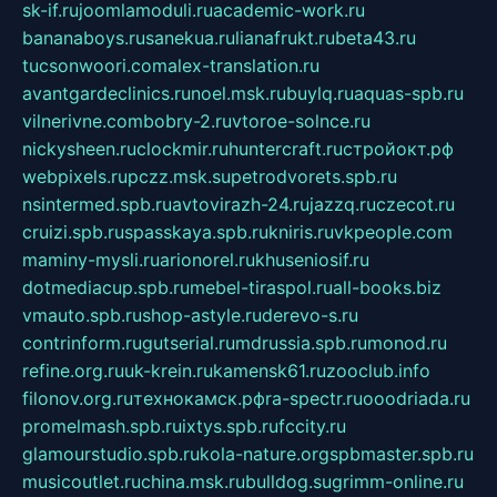
sk-if.ru
joomlamoduli.ru
academic-work.ru
bananaboys.ru
sanekua.ru
lianafrukt.ru
beta43.ru
tucsonwoori.com
alex-translation.ru
avantgardeclinics.ru
noel.msk.ru
buylq.ru
aquas-spb.ru
vilnerivne.com
bobry-2.ru
vtoroe-solnce.ru
nickysheen.ru
clockmir.ru
huntercraft.ru
стройокт.рф
webpixels.ru
pczz.msk.su
petrodvorets.spb.ru
nsintermed.spb.ru
avtovirazh-24.ru
jazzq.ru
czecot.ru
cruizi.spb.ru
spasskaya.spb.ru
kniris.ru
vkpeople.com
maminy-mysli.ru
arionorel.ru
khuseniosif.ru
dotmediacup.spb.ru
mebel-tiraspol.ru
all-books.biz
vmauto.spb.ru
shop-astyle.ru
derevo-s.ru
contrinform.ru
gutserial.ru
mdrussia.spb.ru
monod.ru
refine.org.ru
uk-krein.ru
kamensk61.ru
zooclub.info
filonov.org.ru
технокамск.рф
ra-spectr.ru
ooodriada.ru
promelmash.spb.ru
ixtys.spb.ru
fccity.ru
glamourstudio.spb.ru
kola-nature.org
spbmaster.spb.ru
musicoutlet.ru
china.msk.ru
bulldog.su
grimm-online.ru