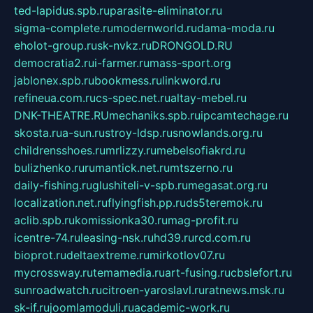
ted-lapidus.spb.ru
parasite-eliminator.ru
sigma-complete.ru
modernworld.ru
dama-moda.ru
eholot-group.ru
sk-nvkz.ru
DRONGOLD.RU
democratia2.ru
i-farmer.ru
mass-sport.org
jablonex.spb.ru
bookmess.ru
linkword.ru
refineua.com.ru
cs-spec.net.ru
altay-mebel.ru
DNK-THEATRE.RU
mechaniks.spb.ru
ipcamtechage.ru
skosta.ru
a-sun.ru
stroy-ldsp.ru
snowlands.org.ru
childrensshoes.ru
mrlizzy.ru
mebelsofiakrd.ru
bulizhenko.ru
rumantick.net.ru
mtszerno.ru
daily-fishing.ru
glushiteli-v-spb.ru
megasat.org.ru
localization.net.ru
flyingfish.pp.ru
ds5teremok.ru
aclib.spb.ru
komissionka30.ru
mag-profit.ru
icentre-74.ru
leasing-nsk.ru
hd39.ru
rcd.com.ru
bioprot.ru
deltaextreme.ru
mirkotlov07.ru
mycrossway.ru
temamedia.ru
art-fusing.ru
cbslefort.ru
sunroadwatch.ru
citroen-yaroslavl.ru
ratnews.msk.ru
sk-if.ru
joomlamoduli.ru
academic-work.ru