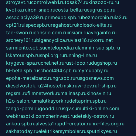
stroyavt.ru
controlweb1.ru
tdsak74.ru
kinzozo-ru.ru
kvotka.ru
iron-snab.ru
costa-bella.ru
eugrus.pp.ru
associaciya39.ru
primexpo.spb.ru
bezmorchin.ru
ia2.ru
cpt21.ru
ispecspb.ru
regahost.ru
kolosok-elita.ru
tae-kwon.ru
consrio.com.ru
insiam.ru
avegainfo.ru
archery161.ru
bigencyclica.ru
vlast16.ru
korru.net
sarmiento.spb.su
extelopedia.ru
lammin-suo.spb.ru
iskatour.spb.ru
snpi.org.ru
running-line.ru
krygeva-spa.ru
chel.net.ru
rust-loco.ru
dugshop.ru
hl-beta.spb.ru
school494.spb.ru
mymubaby.ru
epoha-metalband.ru
ngr.spb.ru
rusgosnews.com
dieselvostok.ru
24hostel.msk.ru
w-dev.ru
f-ship.ru
regsmi.ru
filmnetwork.ru
malinasp.ru
kinosvin.ru
h2o-salon.ru
malutkayork.ru
deltaprim.spb.ru
tango-perm.ru
gooddir.ru
sgv.su
multiki-online.com
webkrasotki.com
cherinvest.ru
detskiy-ostrov.ru
ankou.spb.ru
alvesta1.ru
pdf-creator.ru
nix-files.org.ru
sakhatoday.ru
elektrikersymboler.ru
sputnikyes.ru