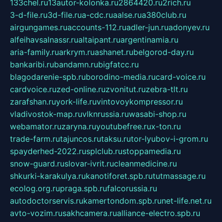
133chel.ru
13autor-kolonka.ru
2864420.ru
2rich.ru
3-d-file.ru
3d-file.ru
a-cdc.ru
aalse.ru
a380club.ru
airgungames.ru
accounts-112.ru
adler-jun.ru
adonyev.ru
alfeihavsalnassr.ru
altaipant.ru
argentinamia.ru
aria-family.ru
arkrym.ru
ashanet.ru
belgorod-day.ru
bankaribi.ru
bandamn.ru
bigfatcc.ru
blagodarenie-spb.ru
borodino-media.ru
card-voice.ru
cardvoice.ru
zed-online.ru
zvonitut.ru
zebra-tlt.ru
zarafshan.ru
york-life.ru
vintovoykompressor.ru
vladivostok-map.ru
vlknrussia.ru
wasabi-shop.ru
webamator.ru
zaryna.ru
youtubefree.ru
x-ton.ru
trade-farm.ru
tajuncos.ru
taksu.ru
tor-lyubov-i-grom.ru
spayderhed-2022.ru
splclub.ru
stoppamedia.ru
snow-guard.ru
slovar-ivrit.ru
cleanmedicine.ru
shkurki-karakulya.ru
kanotiforet.spb.ru
tutmassage.ru
ecolog.org.ru
praga.spb.ru
falcorussia.ru
autodoctorservis.ru
kamertondom.spb.ru
net-life.net.ru
avto-vozim.ru
sakhcamera.ru
alliance-electro.spb.ru