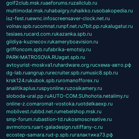
golf2club.msk.ru
aeforums.ru
zallclub.ru
multimodal.msk.ru
habaigry.ru
haikko.ru
sobakopedia.ru
isz-fest.ru
ewnc.info
screensaver-clock.net.ru
volnav.spb.ru
comnat.ru
npf.net.ru
7bit.pp.ru
kalugatur.ru
tesiaes.ru
card.com.ru
kazanka.spb.ru
gildiya-kuznecov.ru
kameryboavision.ru
griffoncom.spb.ru
fabrika-emotsiy.ru
PARK-MATROSOVA.RU
agat.spb.ru
avtoyurist-moskva1.ru
hardware.org.ru
схема-авто.рф
dg-lab.ru
angrup.ru
recruiter.spb.ru
music8.spb.ru
krsk124.ru
kubok.spb.ru
romanofforex.ru
analitikaplus.ru
spyonline.ru
zosikamery.ru
sloboda-ural.pp.ru
AUTO-COM.SU
hohota.net
alimy.ru
online-z.com
aromat-vostoka.ru
otdelkaexp.ru
mobilvest.ru
bbd.net.ru
mebelshop.msk.ru
smp-forum.ru
bastion-td.ru
kosmoscreative.ru
avrmotors.ru
art-galadesign.ru
tiffany-c.ru
ecostep-samara.ru
d-p.spb.ru
галактика73.рф