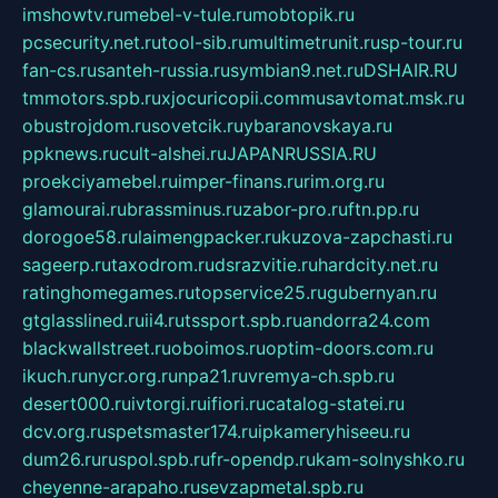
imshowtv.ru
mebel-v-tule.ru
mobtopik.ru
pcsecurity.net.ru
tool-sib.ru
multimetrunit.ru
sp-tour.ru
fan-cs.ru
santeh-russia.ru
symbian9.net.ru
DSHAIR.RU
tmmotors.spb.ru
xjocuricopii.com
musavtomat.msk.ru
obustrojdom.ru
sovetcik.ru
ybaranovskaya.ru
ppknews.ru
cult-alshei.ru
JAPANRUSSIA.RU
proekciyamebel.ru
imper-finans.ru
rim.org.ru
glamourai.ru
brassminus.ru
zabor-pro.ru
ftn.pp.ru
dorogoe58.ru
laimengpacker.ru
kuzova-zapchasti.ru
sageerp.ru
taxodrom.ru
dsrazvitie.ru
hardcity.net.ru
ratinghomegames.ru
topservice25.ru
gubernyan.ru
gtglasslined.ru
ii4.ru
tssport.spb.ru
andorra24.com
blackwallstreet.ru
oboimos.ru
optim-doors.com.ru
ikuch.ru
nycr.org.ru
npa21.ru
vremya-ch.spb.ru
desert000.ru
ivtorgi.ru
ifiori.ru
catalog-statei.ru
dcv.org.ru
spetsmaster174.ru
ipkameryhiseeu.ru
dum26.ru
ruspol.spb.ru
fr-opendp.ru
kam-solnyshko.ru
cheyenne-arapaho.ru
sevzapmetal.spb.ru