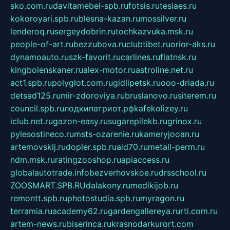
sko.com.ru
davitamebel-spb.ru
fotsis.ru
tesiaes.ru
kokoroyari.spb.ru
blesna-kazan.ru
mossilver.ru
lenderoq.ru
sergeydobrin.ru
tochkazvuka.msk.ru
people-of-art.ru
bezzubova.ru
clubtibet.ru
orior-aks.ru
dynamoauto.ru
szk-favorit.ru
carlines.ru
flatnsk.ru
kingbolenskaner.ru
alex-motor.ru
astroline.net.ru
act1.spb.ru
polyglot.com.ru
gidlipetsk.ru
ooo-driada.ru
detsad125.ru
mir-zdoroviya.ru
bruslanovo.ru
siterem.ru
council.spb.ru
лодкипатриот.рф
kafekolizey.ru
iclub.net.ru
gazon-easy.ru
sugarepilekb.ru
grinox.ru
pylesostineco.ru
msts-ozarenie.ru
kameryjooan.ru
artemovskij.ru
dopler.spb.ru
aid70.ru
metall-perm.ru
ndm.msk.ru
ratingzooshop.ru
apiaccess.ru
globalautotrade.info
bezverhovskoe.ru
drsschool.ru
ZOOSMART.SPB.RU
dalakony.ru
medikijob.ru
remontt.spb.ru
photostudia.spb.ru
myragon.ru
terramia.ru
academy62.ru
gardengallereya.ru
rti.com.ru
artem-news.ru
biserinca.ru
krasnodarkurort.com