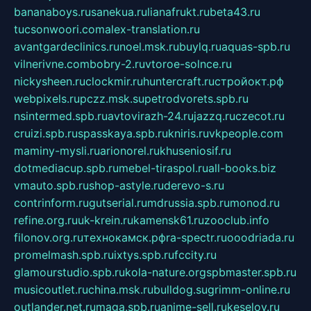
bananaboys.ru
sanekua.ru
lianafrukt.ru
beta43.ru
tucsonwoori.com
alex-translation.ru
avantgardeclinics.ru
noel.msk.ru
buylq.ru
aquas-spb.ru
vilnerivne.com
bobry-2.ru
vtoroe-solnce.ru
nickysheen.ru
clockmir.ru
huntercraft.ru
стройокт.рф
webpixels.ru
pczz.msk.su
petrodvorets.spb.ru
nsintermed.spb.ru
avtovirazh-24.ru
jazzq.ru
czecot.ru
cruizi.spb.ru
spasskaya.spb.ru
kniris.ru
vkpeople.com
maminy-mysli.ru
arionorel.ru
khuseniosif.ru
dotmediacup.spb.ru
mebel-tiraspol.ru
all-books.biz
vmauto.spb.ru
shop-astyle.ru
derevo-s.ru
contrinform.ru
gutserial.ru
mdrussia.spb.ru
monod.ru
refine.org.ru
uk-krein.ru
kamensk61.ru
zooclub.info
filonov.org.ru
технокамск.рф
ra-spectr.ru
ooodriada.ru
promelmash.spb.ru
ixtys.spb.ru
fccity.ru
glamourstudio.spb.ru
kola-nature.org
spbmaster.spb.ru
musicoutlet.ru
china.msk.ru
bulldog.su
grimm-online.ru
outlander.net.ru
maga.spb.ru
anime-sell.ru
keseloy.ru