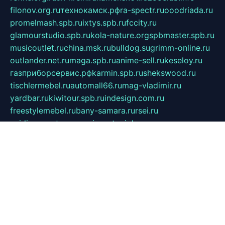
filonov.org.ru
технокамск.рф
ra-spectr.ru
ooodriada.ru
promelmash.spb.ru
ixtys.spb.ru
fccity.ru
glamourstudio.spb.ru
kola-nature.org
spbmaster.spb.ru
musicoutlet.ru
china.msk.ru
bulldog.su
grimm-online.ru
outlander.net.ru
maga.spb.ru
anime-sell.ru
keseloy.ru
газприборсервис.рф
karmin.spb.ru
shekswood.ru
tischlermebel.ru
automall66.ru
mag-vladimir.ru
yardbar.ru
kiwitour.spb.ru
indesign.com.ru
freestylemebel.ru
bany-samara.ru
rsei.ru
naidisvoyput.ru
mgsn-invest.ru
ipkamerasannce.ru
alicante-house.ru
ibelka74.ru
cozyhouse.info
vlkargalev-studio.ru
700mb.ru
figura-ufa.ru
alina-live.ru
belarusiannews.ru
womenknow.ru
dos-vniimk.ru
sega.net.ru
dv.net.ru
phenomenonsofhistory.com
telesputnik.net.ru
wall.pp.ru
pylesosroidmi.ru
gtc-clan.ru
cligs.ru
bibikazap.ru
popova.org.ru
netwhistler.spb.ru
bellvil.ru
bonzon.ru
iss-vladik.ru
defiparis.net.ru
las-gryzas.ru
amku.ru