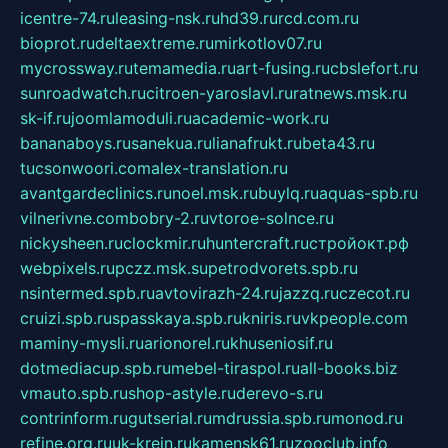
icentre-74.ru
leasing-nsk.ru
hd39.ru
rcd.com.ru
bioprot.ru
deltaextreme.ru
mirkotlov07.ru
mycrossway.ru
temamedia.ru
art-fusing.ru
cbslefort.ru
sunroadwatch.ru
citroen-yaroslavl.ru
ratnews.msk.ru
sk-if.ru
joomlamoduli.ru
academic-work.ru
bananaboys.ru
sanekua.ru
lianafrukt.ru
beta43.ru
tucsonwoori.com
alex-translation.ru
avantgardeclinics.ru
noel.msk.ru
buylq.ru
aquas-spb.ru
vilnerivne.com
bobry-2.ru
vtoroe-solnce.ru
nickysheen.ru
clockmir.ru
huntercraft.ru
стройокт.рф
webpixels.ru
pczz.msk.su
petrodvorets.spb.ru
nsintermed.spb.ru
avtovirazh-24.ru
jazzq.ru
czecot.ru
cruizi.spb.ru
spasskaya.spb.ru
kniris.ru
vkpeople.com
maminy-mysli.ru
arionorel.ru
khuseniosif.ru
dotmediacup.spb.ru
mebel-tiraspol.ru
all-books.biz
vmauto.spb.ru
shop-astyle.ru
derevo-s.ru
contrinform.ru
gutserial.ru
mdrussia.spb.ru
monod.ru
refine.org.ru
uk-krein.ru
kamensk61.ru
zooclub.info