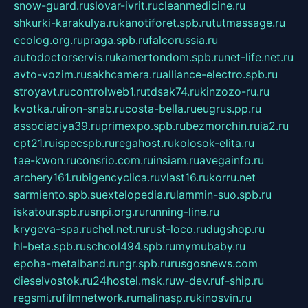
snow-guard.ru
slovar-ivrit.ru
cleanmedicine.ru
shkurki-karakulya.ru
kanotiforet.spb.ru
tutmassage.ru
ecolog.org.ru
praga.spb.ru
falcorussia.ru
autodoctorservis.ru
kamertondom.spb.ru
net-life.net.ru
avto-vozim.ru
sakhcamera.ru
alliance-electro.spb.ru
stroyavt.ru
controlweb1.ru
tdsak74.ru
kinzozo-ru.ru
kvotka.ru
iron-snab.ru
costa-bella.ru
eugrus.pp.ru
associaciya39.ru
primexpo.spb.ru
bezmorchin.ru
ia2.ru
cpt21.ru
ispecspb.ru
regahost.ru
kolosok-elita.ru
tae-kwon.ru
consrio.com.ru
insiam.ru
avegainfo.ru
archery161.ru
bigencyclica.ru
vlast16.ru
korru.net
sarmiento.spb.su
extelopedia.ru
lammin-suo.spb.ru
iskatour.spb.ru
snpi.org.ru
running-line.ru
krygeva-spa.ru
chel.net.ru
rust-loco.ru
dugshop.ru
hl-beta.spb.ru
school494.spb.ru
mymubaby.ru
epoha-metalband.ru
ngr.spb.ru
rusgosnews.com
dieselvostok.ru
24hostel.msk.ru
w-dev.ru
f-ship.ru
regsmi.ru
filmnetwork.ru
malinasp.ru
kinosvin.ru