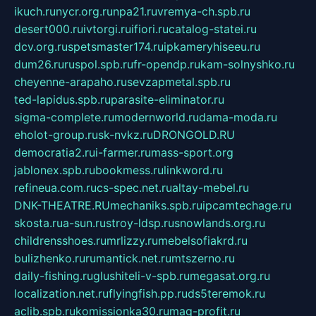
ikuch.ru
nycr.org.ru
npa21.ru
vremya-ch.spb.ru
desert000.ru
ivtorgi.ru
ifiori.ru
catalog-statei.ru
dcv.org.ru
spetsmaster174.ru
ipkameryhiseeu.ru
dum26.ru
ruspol.spb.ru
fr-opendp.ru
kam-solnyshko.ru
cheyenne-arapaho.ru
sevzapmetal.spb.ru
ted-lapidus.spb.ru
parasite-eliminator.ru
sigma-complete.ru
modernworld.ru
dama-moda.ru
eholot-group.ru
sk-nvkz.ru
DRONGOLD.RU
democratia2.ru
i-farmer.ru
mass-sport.org
jablonex.spb.ru
bookmess.ru
linkword.ru
refineua.com.ru
cs-spec.net.ru
altay-mebel.ru
DNK-THEATRE.RU
mechaniks.spb.ru
ipcamtechage.ru
skosta.ru
a-sun.ru
stroy-ldsp.ru
snowlands.org.ru
childrensshoes.ru
mrlizzy.ru
mebelsofiakrd.ru
bulizhenko.ru
rumantick.net.ru
mtszerno.ru
daily-fishing.ru
glushiteli-v-spb.ru
megasat.org.ru
localization.net.ru
flyingfish.pp.ru
ds5teremok.ru
aclib.spb.ru
komissionka30.ru
mag-profit.ru