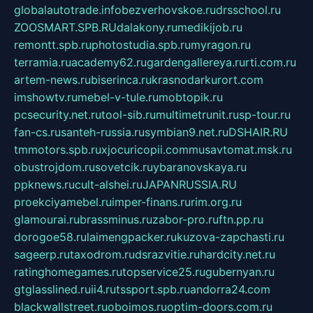
globalautotrade.info
bezverhovskoe.ru
drsschool.ru
ZOOSMART.SPB.RU
dalakony.ru
medikijob.ru
remontt.spb.ru
photostudia.spb.ru
myragon.ru
terramia.ru
academy62.ru
gardengallereya.ru
rti.com.ru
artem-news.ru
biserinca.ru
krasnodarkurort.com
imshowtv.ru
mebel-v-tule.ru
mobtopik.ru
pcsecurity.net.ru
tool-sib.ru
multimetrunit.ru
sp-tour.ru
fan-cs.ru
santeh-russia.ru
symbian9.net.ru
DSHAIR.RU
tmmotors.spb.ru
xjocuricopii.com
musavtomat.msk.ru
obustrojdom.ru
sovetcik.ru
ybaranovskaya.ru
ppknews.ru
cult-alshei.ru
JAPANRUSSIA.RU
proekciyamebel.ru
imper-finans.ru
rim.org.ru
glamourai.ru
brassminus.ru
zabor-pro.ru
ftn.pp.ru
dorogoe58.ru
laimengpacker.ru
kuzova-zapchasti.ru
sageerp.ru
taxodrom.ru
dsrazvitie.ru
hardcity.net.ru
ratinghomegames.ru
topservice25.ru
gubernyan.ru
gtglasslined.ru
ii4.ru
tssport.spb.ru
andorra24.com
blackwallstreet.ru
oboimos.ru
optim-doors.com.ru