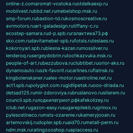
online-z.com
aromat-vostoka.ru
otdelkaexp.ru
mobilvest.ru
bbd.net.ru
mebelshop.msk.ru
smp-forum.ru
bastion-td.ru
kosmoscreative.ru
avrmotors.ru
art-galadesign.ru
tiffany-c.ru
ecostep-samara.ru
d-p.spb.ru
галактика73.рф
sko.com.ru
davitamebel-spb.ru
fotsis.ru
tesiaes.ru
kokoroyari.spb.ru
blesna-kazan.ru
mossilver.ru
lenderoq.ru
sergeydobrin.ru
tochkazvuka.msk.ru
people-of-art.ru
bezzubova.ru
clubtibet.ru
orior-aks.ru
dynamoauto.ru
szk-favorit.ru
carlines.ru
flatnsk.ru
kingbolenskaner.ru
alex-motor.ru
astroline.net.ru
act1.spb.ru
polyglot.com.ru
gidlipetsk.ru
ooo-driada.ru
detsad125.ru
mir-zdoroviya.ru
bruslanovo.ru
siterem.ru
council.spb.ru
лодкипатриот.рф
kafekolizey.ru
iclub.net.ru
gazon-easy.ru
sugarepilekb.ru
grinox.ru
pylesostineco.ru
msts-ozarenie.ru
kameryjooan.ru
artemovskij.ru
dopler.spb.ru
aid70.ru
metall-perm.ru
ndm.msk.ru
ratingzooshop.ru
apiaccess.ru