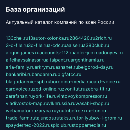
База организаций
Актуальный каталог компаний по всей России
133chel.ru
13autor-kolonka.ru
2864420.ru
2rich.ru
3-d-file.ru
3d-file.ru
a-cdc.ru
aalse.ru
a380club.ru
airgungames.ru
accounts-112.ru
adler-jun.ru
adonyev.ru
alfeihavsalnassr.ru
altaipant.ru
argentinamia.ru
aria-family.ru
arkrym.ru
ashanet.ru
belgorod-day.ru
bankaribi.ru
bandamn.ru
bigfatcc.ru
blagodarenie-spb.ru
borodino-media.ru
card-voice.ru
cardvoice.ru
zed-online.ru
zvonitut.ru
zebra-tlt.ru
zarafshan.ru
york-life.ru
vintovoykompressor.ru
vladivostok-map.ru
vlknrussia.ru
wasabi-shop.ru
webamator.ru
zaryna.ru
youtubefree.ru
x-ton.ru
trade-farm.ru
tajuncos.ru
taksu.ru
tor-lyubov-i-grom.ru
spayderhed-2022.ru
splclub.ru
stoppamedia.ru