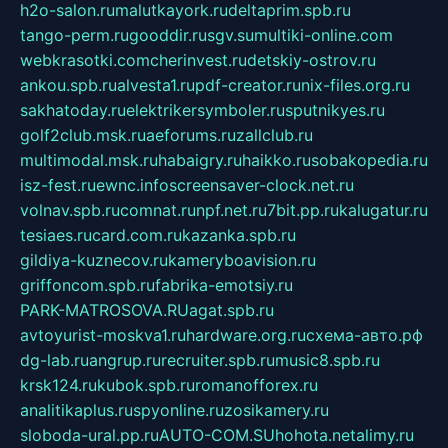
h2o-salon.ru
malutkayork.ru
deltaprim.spb.ru
tango-perm.ru
gooddir.ru
sgv.su
multiki-online.com
webkrasotki.com
cherinvest.ru
detskiy-ostrov.ru
ankou.spb.ru
alvesta1.ru
pdf-creator.ru
nix-files.org.ru
sakhatoday.ru
elektrikersymboler.ru
sputnikyes.ru
golf2club.msk.ru
aeforums.ru
zallclub.ru
multimodal.msk.ru
habaigry.ru
haikko.ru
sobakopedia.ru
isz-fest.ru
ewnc.info
screensaver-clock.net.ru
volnav.spb.ru
comnat.ru
npf.net.ru
7bit.pp.ru
kalugatur.ru
tesiaes.ru
card.com.ru
kazanka.spb.ru
gildiya-kuznecov.ru
kameryboavision.ru
griffoncom.spb.ru
fabrika-emotsiy.ru
PARK-MATROSOVA.RU
agat.spb.ru
avtoyurist-moskva1.ru
hardware.org.ru
схема-авто.рф
dg-lab.ru
angrup.ru
recruiter.spb.ru
music8.spb.ru
krsk124.ru
kubok.spb.ru
romanofforex.ru
analitikaplus.ru
spyonline.ru
zosikamery.ru
sloboda-ural.pp.ru
AUTO-COM.SU
hohota.net
alimy.ru