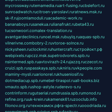
mycrossway.ru
temamedia.ru
art-fusing.ru
cbslefort.ru
sunroadwatch.ru
citroen-yaroslavl.ru
ratnews.msk.ru
sk-if.ru
joomlamoduli.ru
academic-work.ru
bananaboys.ru
sanekua.ru
lianafrukt.ru
beta43.ru
tucsonwoori.com
alex-translation.ru
avantgardeclinics.ru
noel.msk.ru
buylq.ru
aquas-spb.ru
vilnerivne.com
bobry-2.ru
vtoroe-solnce.ru
nickysheen.ru
clockmir.ru
huntercraft.ru
стройокт.рф
webpixels.ru
pczz.msk.su
petrodvorets.spb.ru
nsintermed.spb.ru
avtovirazh-24.ru
jazzq.ru
czecot.ru
cruizi.spb.ru
spasskaya.spb.ru
kniris.ru
vkpeople.com
maminy-mysli.ru
arionorel.ru
khuseniosif.ru
dotmediacup.spb.ru
mebel-tiraspol.ru
all-books.biz
vmauto.spb.ru
shop-astyle.ru
derevo-s.ru
contrinform.ru
gutserial.ru
mdrussia.spb.ru
monod.ru
refine.org.ru
uk-krein.ru
kamensk61.ru
zooclub.info
filonov.org.ru
технокамск.рф
ra-spectr.ru
ooodriada.ru
promelmash.spb.ru
ixtys.spb.ru
fccity.ru