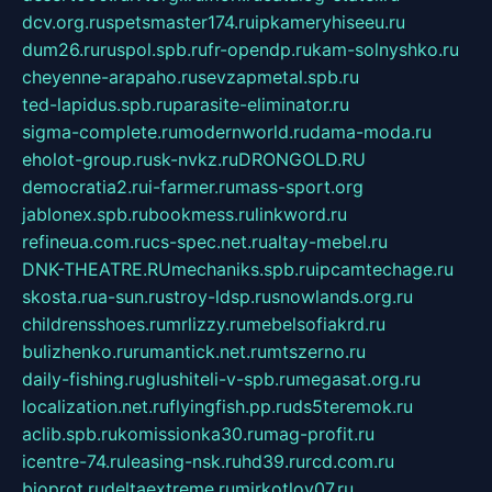
dcv.org.ru
spetsmaster174.ru
ipkameryhiseeu.ru
dum26.ru
ruspol.spb.ru
fr-opendp.ru
kam-solnyshko.ru
cheyenne-arapaho.ru
sevzapmetal.spb.ru
ted-lapidus.spb.ru
parasite-eliminator.ru
sigma-complete.ru
modernworld.ru
dama-moda.ru
eholot-group.ru
sk-nvkz.ru
DRONGOLD.RU
democratia2.ru
i-farmer.ru
mass-sport.org
jablonex.spb.ru
bookmess.ru
linkword.ru
refineua.com.ru
cs-spec.net.ru
altay-mebel.ru
DNK-THEATRE.RU
mechaniks.spb.ru
ipcamtechage.ru
skosta.ru
a-sun.ru
stroy-ldsp.ru
snowlands.org.ru
childrensshoes.ru
mrlizzy.ru
mebelsofiakrd.ru
bulizhenko.ru
rumantick.net.ru
mtszerno.ru
daily-fishing.ru
glushiteli-v-spb.ru
megasat.org.ru
localization.net.ru
flyingfish.pp.ru
ds5teremok.ru
aclib.spb.ru
komissionka30.ru
mag-profit.ru
icentre-74.ru
leasing-nsk.ru
hd39.ru
rcd.com.ru
bioprot.ru
deltaextreme.ru
mirkotlov07.ru