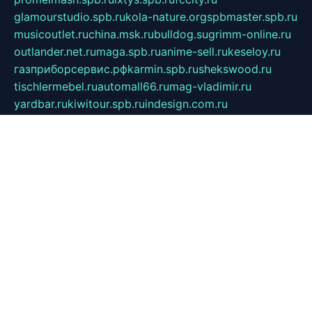
glamourstudio.spb.ru
kola-nature.org
spbmaster.spb.ru
musicoutlet.ru
china.msk.ru
bulldog.su
grimm-online.ru
outlander.net.ru
maga.spb.ru
anime-sell.ru
keseloy.ru
газприборсервис.рф
karmin.spb.ru
shekswood.ru
tischlermebel.ru
automall66.ru
mag-vladimir.ru
yardbar.ru
kiwitour.spb.ru
indesign.com.ru
freestylemebel.ru
bany-samara.ru
rsei.ru
naidisvoyput.ru
mgsn-invest.ru
ipkamerasannce.ru
alicante-house.ru
ibelka74.ru
cozyhouse.info
vlkargalev-studio.ru
700mb.ru
figura-ufa.ru
alina-live.ru
belarusiannews.ru
womenknow.ru
dos-vniimk.ru
sega.net.ru
dv.net.ru
phenomenonsofhistory.com
telesputnik.net.ru
wall.pp.ru
pylesosroidmi.ru
gtc-clan.ru
cligs.ru
bibikazap.ru
popova.org.ru
netwhistler.spb.ru
bellvil.ru
bonzon.ru
iss-vladik.ru
defiparis.net.ru
las-gryzas.ru
amku.ru
electednews.spb.ru
feather.org.ru
spar72.ru
tankiigri.ru