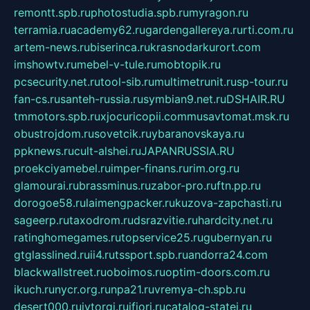
remontt.spb.ru
photostudia.spb.ru
myragon.ru
terramia.ru
academy62.ru
gardengallereya.ru
rti.com.ru
artem-news.ru
biserinca.ru
krasnodarkurort.com
imshowtv.ru
mebel-v-tule.ru
mobtopik.ru
pcsecurity.net.ru
tool-sib.ru
multimetrunit.ru
sp-tour.ru
fan-cs.ru
santeh-russia.ru
symbian9.net.ru
DSHAIR.RU
tmmotors.spb.ru
xjocuricopii.com
musavtomat.msk.ru
obustrojdom.ru
sovetcik.ru
ybaranovskaya.ru
ppknews.ru
cult-alshei.ru
JAPANRUSSIA.RU
proekciyamebel.ru
imper-finans.ru
rim.org.ru
glamourai.ru
brassminus.ru
zabor-pro.ru
ftn.pp.ru
dorogoe58.ru
laimengpacker.ru
kuzova-zapchasti.ru
sageerp.ru
taxodrom.ru
dsrazvitie.ru
hardcity.net.ru
ratinghomegames.ru
topservice25.ru
gubernyan.ru
gtglasslined.ru
ii4.ru
tssport.spb.ru
andorra24.com
blackwallstreet.ru
oboimos.ru
optim-doors.com.ru
ikuch.ru
nycr.org.ru
npa21.ru
vremya-ch.spb.ru
desert000.ru
ivtorgi.ru
ifiori.ru
catalog-statei.ru