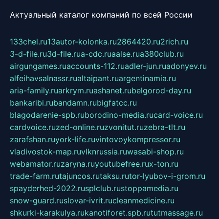
Актуальный каталог компаний по всей России
133chel.ru
13autor-kolonka.ru
2864420.ru
2rich.ru
3-d-file.ru
3d-file.ru
a-cdc.ru
aalse.ru
a380club.ru
airgungames.ru
accounts-112.ru
adler-jun.ru
adonyev.ru
alfeihavsalnassr.ru
altaipant.ru
argentinamia.ru
aria-family.ru
arkrym.ru
ashanet.ru
belgorod-day.ru
bankaribi.ru
bandamn.ru
bigfatcc.ru
blagodarenie-spb.ru
borodino-media.ru
card-voice.ru
cardvoice.ru
zed-online.ru
zvonitut.ru
zebra-tlt.ru
zarafshan.ru
york-life.ru
vintovoykompressor.ru
vladivostok-map.ru
vlknrussia.ru
wasabi-shop.ru
webamator.ru
zaryna.ru
youtubefree.ru
x-ton.ru
trade-farm.ru
tajuncos.ru
taksu.ru
tor-lyubov-i-grom.ru
spayderhed-2022.ru
splclub.ru
stoppamedia.ru
snow-guard.ru
slovar-ivrit.ru
cleanmedicine.ru
shkurki-karakulya.ru
kanotiforet.spb.ru
tutmassage.ru