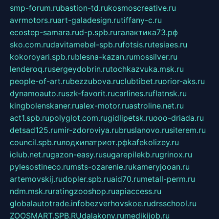
smp-forum.ru
bastion-td.ru
kosmoscreative.ru
avrmotors.ru
art-galadesign.ru
tiffany-c.ru
ecostep-samara.ru
d-p.spb.ru
галактика73.рф
sko.com.ru
davitamebel-spb.ru
fotsis.ru
tesiaes.ru
kokoroyari.spb.ru
blesna-kazan.ru
mossilver.ru
lenderoq.ru
sergeydobrin.ru
tochkazvuka.msk.ru
people-of-art.ru
bezzubova.ru
clubtibet.ru
orior-aks.ru
dynamoauto.ru
szk-favorit.ru
carlines.ru
flatnsk.ru
kingbolenskaner.ru
alex-motor.ru
astroline.net.ru
act1.spb.ru
polyglot.com.ru
gidlipetsk.ru
ooo-driada.ru
detsad125.ru
mir-zdoroviya.ru
bruslanovo.ru
siterem.ru
council.spb.ru
лодкипатриот.рф
kafekolizey.ru
iclub.net.ru
gazon-easy.ru
sugarepilekb.ru
grinox.ru
pylesostineco.ru
msts-ozarenie.ru
kameryjooan.ru
artemovskij.ru
dopler.spb.ru
aid70.ru
metall-perm.ru
ndm.msk.ru
ratingzooshop.ru
apiaccess.ru
globalautotrade.info
bezverhovskoe.ru
drsschool.ru
ZOOSMART.SPB.RU
dalakony.ru
medikijob.ru