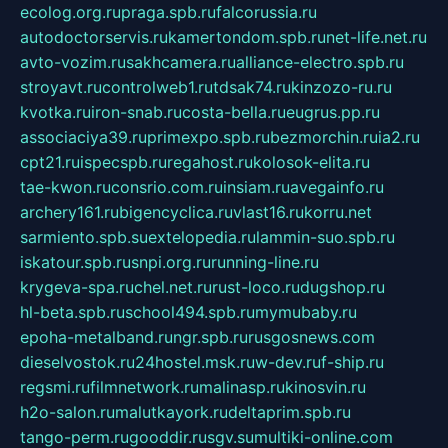
ecolog.org.ru
praga.spb.ru
falcorussia.ru
autodoctorservis.ru
kamertondom.spb.ru
net-life.net.ru
avto-vozim.ru
sakhcamera.ru
alliance-electro.spb.ru
stroyavt.ru
controlweb1.ru
tdsak74.ru
kinzozo-ru.ru
kvotka.ru
iron-snab.ru
costa-bella.ru
eugrus.pp.ru
associaciya39.ru
primexpo.spb.ru
bezmorchin.ru
ia2.ru
cpt21.ru
ispecspb.ru
regahost.ru
kolosok-elita.ru
tae-kwon.ru
consrio.com.ru
insiam.ru
avegainfo.ru
archery161.ru
bigencyclica.ru
vlast16.ru
korru.net
sarmiento.spb.su
extelopedia.ru
lammin-suo.spb.ru
iskatour.spb.ru
snpi.org.ru
running-line.ru
krygeva-spa.ru
chel.net.ru
rust-loco.ru
dugshop.ru
hl-beta.spb.ru
school494.spb.ru
mymubaby.ru
epoha-metalband.ru
ngr.spb.ru
rusgosnews.com
dieselvostok.ru
24hostel.msk.ru
w-dev.ru
f-ship.ru
regsmi.ru
filmnetwork.ru
malinasp.ru
kinosvin.ru
h2o-salon.ru
malutkayork.ru
deltaprim.spb.ru
tango-perm.ru
gooddir.ru
sgv.su
multiki-online.com