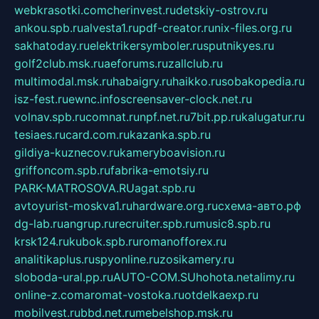
webkrasotki.com
cherinvest.ru
detskiy-ostrov.ru
ankou.spb.ru
alvesta1.ru
pdf-creator.ru
nix-files.org.ru
sakhatoday.ru
elektrikersymboler.ru
sputnikyes.ru
golf2club.msk.ru
aeforums.ru
zallclub.ru
multimodal.msk.ru
habaigry.ru
haikko.ru
sobakopedia.ru
isz-fest.ru
ewnc.info
screensaver-clock.net.ru
volnav.spb.ru
comnat.ru
npf.net.ru
7bit.pp.ru
kalugatur.ru
tesiaes.ru
card.com.ru
kazanka.spb.ru
gildiya-kuznecov.ru
kameryboavision.ru
griffoncom.spb.ru
fabrika-emotsiy.ru
PARK-MATROSOVA.RU
agat.spb.ru
avtoyurist-moskva1.ru
hardware.org.ru
схема-авто.рф
dg-lab.ru
angrup.ru
recruiter.spb.ru
music8.spb.ru
krsk124.ru
kubok.spb.ru
romanofforex.ru
analitikaplus.ru
spyonline.ru
zosikamery.ru
sloboda-ural.pp.ru
AUTO-COM.SU
hohota.net
alimy.ru
online-z.com
aromat-vostoka.ru
otdelkaexp.ru
mobilvest.ru
bbd.net.ru
mebelshop.msk.ru