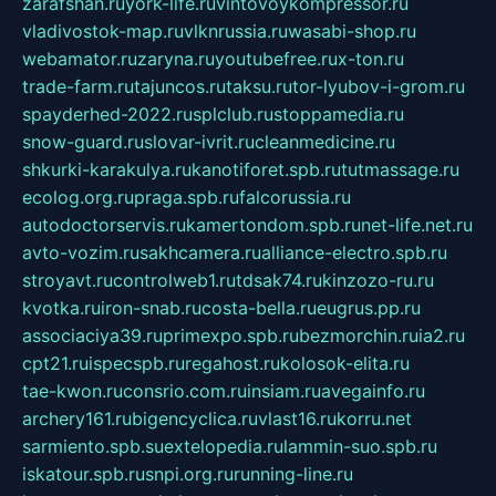
zarafshan.ru
york-life.ru
vintovoykompressor.ru
vladivostok-map.ru
vlknrussia.ru
wasabi-shop.ru
webamator.ru
zaryna.ru
youtubefree.ru
x-ton.ru
trade-farm.ru
tajuncos.ru
taksu.ru
tor-lyubov-i-grom.ru
spayderhed-2022.ru
splclub.ru
stoppamedia.ru
snow-guard.ru
slovar-ivrit.ru
cleanmedicine.ru
shkurki-karakulya.ru
kanotiforet.spb.ru
tutmassage.ru
ecolog.org.ru
praga.spb.ru
falcorussia.ru
autodoctorservis.ru
kamertondom.spb.ru
net-life.net.ru
avto-vozim.ru
sakhcamera.ru
alliance-electro.spb.ru
stroyavt.ru
controlweb1.ru
tdsak74.ru
kinzozo-ru.ru
kvotka.ru
iron-snab.ru
costa-bella.ru
eugrus.pp.ru
associaciya39.ru
primexpo.spb.ru
bezmorchin.ru
ia2.ru
cpt21.ru
ispecspb.ru
regahost.ru
kolosok-elita.ru
tae-kwon.ru
consrio.com.ru
insiam.ru
avegainfo.ru
archery161.ru
bigencyclica.ru
vlast16.ru
korru.net
sarmiento.spb.su
extelopedia.ru
lammin-suo.spb.ru
iskatour.spb.ru
snpi.org.ru
running-line.ru