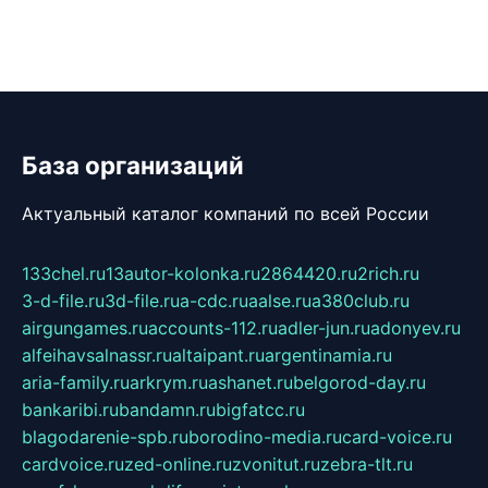
База организаций
Актуальный каталог компаний по всей России
133chel.ru
13autor-kolonka.ru
2864420.ru
2rich.ru
3-d-file.ru
3d-file.ru
a-cdc.ru
aalse.ru
a380club.ru
airgungames.ru
accounts-112.ru
adler-jun.ru
adonyev.ru
alfeihavsalnassr.ru
altaipant.ru
argentinamia.ru
aria-family.ru
arkrym.ru
ashanet.ru
belgorod-day.ru
bankaribi.ru
bandamn.ru
bigfatcc.ru
blagodarenie-spb.ru
borodino-media.ru
card-voice.ru
cardvoice.ru
zed-online.ru
zvonitut.ru
zebra-tlt.ru