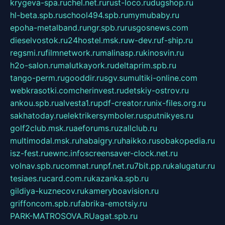
krygeva-spa.ru
chel.net.ru
rust-loco.ru
dugshop.ru
hl-beta.spb.ru
school494.spb.ru
mymubaby.ru
epoha-metalband.ru
ngr.spb.ru
rusgosnews.com
dieselvostok.ru
24hostel.msk.ru
w-dev.ru
f-ship.ru
regsmi.ru
filmnetwork.ru
malinasp.ru
kinosvin.ru
h2o-salon.ru
malutkayork.ru
deltaprim.spb.ru
tango-perm.ru
gooddir.ru
sgv.su
multiki-online.com
webkrasotki.com
cherinvest.ru
detskiy-ostrov.ru
ankou.spb.ru
alvesta1.ru
pdf-creator.ru
nix-files.org.ru
sakhatoday.ru
elektrikersymboler.ru
sputnikyes.ru
golf2club.msk.ru
aeforums.ru
zallclub.ru
multimodal.msk.ru
habaigry.ru
haikko.ru
sobakopedia.ru
isz-fest.ru
ewnc.info
screensaver-clock.net.ru
volnav.spb.ru
comnat.ru
npf.net.ru
7bit.pp.ru
kalugatur.ru
tesiaes.ru
card.com.ru
kazanka.spb.ru
gildiya-kuznecov.ru
kameryboavision.ru
griffoncom.spb.ru
fabrika-emotsiy.ru
PARK-MATROSOVA.RU
agat.spb.ru