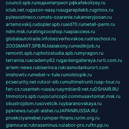
council.spb.ru
лодкипатриот.рф
kafekolizey.ru
iclub.net.ru
gazon-easy.ru
sugarepilekb.ru
grinox.ru
pylesostineco.ru
msts-ozarenie.ru
kameryjooan.ru
artemovskij.ru
dopler.spb.ru
aid70.ru
metall-perm.ru
ndm.msk.ru
ratingzooshop.ru
apiaccess.ru
globalautotrade.info
bezverhovskoe.ru
drsschool.ru
ZOOSMART.SPB.RU
dalakony.ru
medikijob.ru
remontt.spb.ru
photostudia.spb.ru
myragon.ru
terramia.ru
academy62.ru
gardengallereya.ru
rti.com.ru
artem-news.ru
biserinca.ru
krasnodarkurort.com
imshowtv.ru
mebel-v-tule.ru
mobtopik.ru
pcsecurity.net.ru
tool-sib.ru
multimetrunit.ru
sp-tour.ru
fan-cs.ru
santeh-russia.ru
symbian9.net.ru
DSHAIR.RU
tmmotors.spb.ru
xjocuricopii.com
musavtomat.msk.ru
obustrojdom.ru
sovetcik.ru
ybaranovskaya.ru
ppknews.ru
cult-alshei.ru
JAPANRUSSIA.RU
proekciyamebel.ru
imper-finans.ru
rim.org.ru
glamourai.ru
brassminus.ru
zabor-pro.ru
ftn.pp.ru