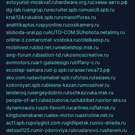
avtoyurist-moskva1.ru
hardware.org.ru
схема-авто.рф
dg-lab.ru
angrup.ru
recruiter.spb.ru
music8.spb.ru
krsk124.ru
kubok.spb.ru
romanofforex.ru
analitikaplus.ru
spyonline.ru
zosikamery.ru
sloboda-ural.pp.ru
AUTO-COM.SU
hohota.net
alimy.ru
online-z.com
aromat-vostoka.ru
otdelkaexp.ru
mobilvest.ru
bbd.net.ru
mebelshop.msk.ru
smp-forum.ru
bastion-td.ru
kosmoscreative.ru
avrmotors.ru
art-galadesign.ru
tiffany-c.ru
ecostep-samara.ru
d-p.spb.ru
галактика73.рф
sko.com.ru
davitamebel-spb.ru
fotsis.ru
tesiaes.ru
kokoroyari.spb.ru
blesna-kazan.ru
mossilver.ru
lenderoq.ru
sergeydobrin.ru
tochkazvuka.msk.ru
people-of-art.ru
bezzubova.ru
clubtibet.ru
orior-aks.ru
dynamoauto.ru
szk-favorit.ru
carlines.ru
flatnsk.ru
kingbolenskaner.ru
alex-motor.ru
astroline.net.ru
act1.spb.ru
polyglot.com.ru
gidlipetsk.ru
ooo-driada.ru
detsad125.ru
mir-zdoroviya.ru
bruslanovo.ru
siterem.ru