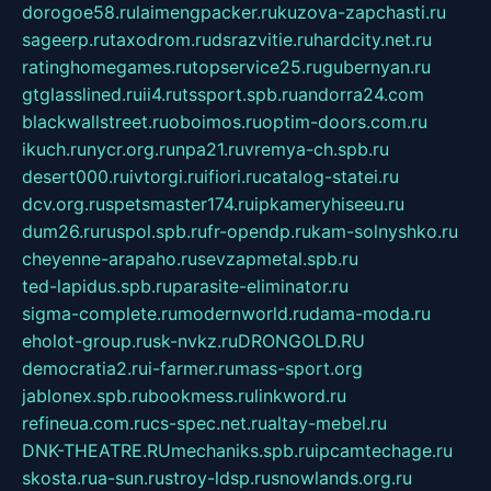
dorogoe58.ru
laimengpacker.ru
kuzova-zapchasti.ru
sageerp.ru
taxodrom.ru
dsrazvitie.ru
hardcity.net.ru
ratinghomegames.ru
topservice25.ru
gubernyan.ru
gtglasslined.ru
ii4.ru
tssport.spb.ru
andorra24.com
blackwallstreet.ru
oboimos.ru
optim-doors.com.ru
ikuch.ru
nycr.org.ru
npa21.ru
vremya-ch.spb.ru
desert000.ru
ivtorgi.ru
ifiori.ru
catalog-statei.ru
dcv.org.ru
spetsmaster174.ru
ipkameryhiseeu.ru
dum26.ru
ruspol.spb.ru
fr-opendp.ru
kam-solnyshko.ru
cheyenne-arapaho.ru
sevzapmetal.spb.ru
ted-lapidus.spb.ru
parasite-eliminator.ru
sigma-complete.ru
modernworld.ru
dama-moda.ru
eholot-group.ru
sk-nvkz.ru
DRONGOLD.RU
democratia2.ru
i-farmer.ru
mass-sport.org
jablonex.spb.ru
bookmess.ru
linkword.ru
refineua.com.ru
cs-spec.net.ru
altay-mebel.ru
DNK-THEATRE.RU
mechaniks.spb.ru
ipcamtechage.ru
skosta.ru
a-sun.ru
stroy-ldsp.ru
snowlands.org.ru