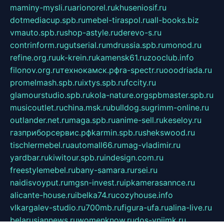
maminy-mysli.ru
arionorel.ru
khuseniosif.ru
dotmediacup.spb.ru
mebel-tiraspol.ru
all-books.biz
vmauto.spb.ru
shop-astyle.ru
derevo-s.ru
contrinform.ru
gutserial.ru
mdrussia.spb.ru
monod.ru
refine.org.ru
uk-krein.ru
kamensk61.ru
zooclub.info
filonov.org.ru
технокамск.рф
ra-spectr.ru
ooodriada.ru
promelmash.spb.ru
ixtys.spb.ru
fccity.ru
glamourstudio.spb.ru
kola-nature.org
spbmaster.spb.ru
musicoutlet.ru
china.msk.ru
bulldog.su
grimm-online.ru
outlander.net.ru
maga.spb.ru
anime-sell.ru
keseloy.ru
газприборсервис.рф
karmin.spb.ru
shekswood.ru
tischlermebel.ru
automall66.ru
mag-vladimir.ru
yardbar.ru
kiwitour.spb.ru
indesign.com.ru
freestylemebel.ru
bany-samara.ru
rsei.ru
naidisvoyput.ru
mgsn-invest.ru
ipkamerasannce.ru
alicante-house.ru
ibelka74.ru
cozyhouse.info
vlkargalev-studio.ru
700mb.ru
figura-ufa.ru
alina-live.ru
belarusiannews.ru
womenknow.ru
dos-vniimk.ru