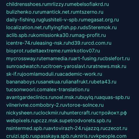
childrensshoes.ru
mrlizzy.ru
mebelsofiakrd.ru
bulizhenko.ru
rumantick.net.ru
mtszerno.ru
daily-fishing.ru
glushiteli-v-spb.ru
megasat.org.ru
localization.net.ru
flyingfish.pp.ru
ds5teremok.ru
aclib.spb.ru
komissionka30.ru
mag-profit.ru
icentre-74.ru
leasing-nsk.ru
hd39.ru
rcd.com.ru
bioprot.ru
deltaextreme.ru
mirkotlov07.ru
mycrossway.ru
temamedia.ru
art-fusing.ru
cbslefort.ru
sunroadwatch.ru
citroen-yaroslavl.ru
ratnews.msk.ru
sk-if.ru
joomlamoduli.ru
academic-work.ru
bananaboys.ru
sanekua.ru
lianafrukt.ru
beta43.ru
tucsonwoori.com
alex-translation.ru
avantgardeclinics.ru
noel.msk.ru
buylq.ru
aquas-spb.ru
vilnerivne.com
bobry-2.ru
vtoroe-solnce.ru
nickysheen.ru
clockmir.ru
huntercraft.ru
стройокт.рф
webpixels.ru
pczz.msk.su
petrodvorets.spb.ru
nsintermed.spb.ru
avtovirazh-24.ru
jazzq.ru
czecot.ru
cruizi.spb.ru
spasskaya.spb.ru
kniris.ru
vkpeople.com