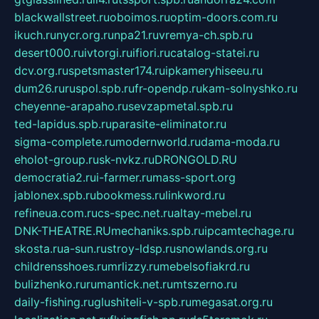
blackwallstreet.ru
oboimos.ru
optim-doors.com.ru
ikuch.ru
nycr.org.ru
npa21.ru
vremya-ch.spb.ru
desert000.ru
ivtorgi.ru
ifiori.ru
catalog-statei.ru
dcv.org.ru
spetsmaster174.ru
ipkameryhiseeu.ru
dum26.ru
ruspol.spb.ru
fr-opendp.ru
kam-solnyshko.ru
cheyenne-arapaho.ru
sevzapmetal.spb.ru
ted-lapidus.spb.ru
parasite-eliminator.ru
sigma-complete.ru
modernworld.ru
dama-moda.ru
eholot-group.ru
sk-nvkz.ru
DRONGOLD.RU
democratia2.ru
i-farmer.ru
mass-sport.org
jablonex.spb.ru
bookmess.ru
linkword.ru
refineua.com.ru
cs-spec.net.ru
altay-mebel.ru
DNK-THEATRE.RU
mechaniks.spb.ru
ipcamtechage.ru
skosta.ru
a-sun.ru
stroy-ldsp.ru
snowlands.org.ru
childrensshoes.ru
mrlizzy.ru
mebelsofiakrd.ru
bulizhenko.ru
rumantick.net.ru
mtszerno.ru
daily-fishing.ru
glushiteli-v-spb.ru
megasat.org.ru