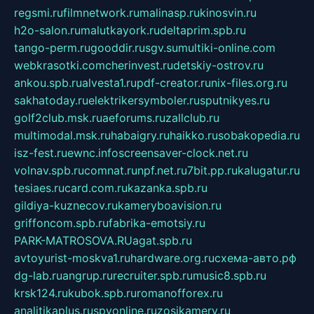
regsmi.ru
filmnetwork.ru
malinasp.ru
kinosvin.ru
h2o-salon.ru
malutkayork.ru
deltaprim.spb.ru
tango-perm.ru
gooddir.ru
sgv.su
multiki-online.com
webkrasotki.com
cherinvest.ru
detskiy-ostrov.ru
ankou.spb.ru
alvesta1.ru
pdf-creator.ru
nix-files.org.ru
sakhatoday.ru
elektrikersymboler.ru
sputnikyes.ru
golf2club.msk.ru
aeforums.ru
zallclub.ru
multimodal.msk.ru
habaigry.ru
haikko.ru
sobakopedia.ru
isz-fest.ru
ewnc.info
screensaver-clock.net.ru
volnav.spb.ru
comnat.ru
npf.net.ru
7bit.pp.ru
kalugatur.ru
tesiaes.ru
card.com.ru
kazanka.spb.ru
gildiya-kuznecov.ru
kameryboavision.ru
griffoncom.spb.ru
fabrika-emotsiy.ru
PARK-MATROSOVA.RU
agat.spb.ru
avtoyurist-moskva1.ru
hardware.org.ru
схема-авто.рф
dg-lab.ru
angrup.ru
recruiter.spb.ru
music8.spb.ru
krsk124.ru
kubok.spb.ru
romanofforex.ru
analitikaplus.ru
spyonline.ru
zosikamery.ru