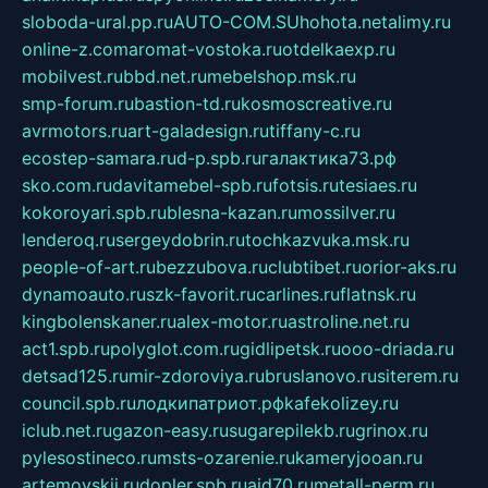
sloboda-ural.pp.ru
AUTO-COM.SU
hohota.net
alimy.ru
online-z.com
aromat-vostoka.ru
otdelkaexp.ru
mobilvest.ru
bbd.net.ru
mebelshop.msk.ru
smp-forum.ru
bastion-td.ru
kosmoscreative.ru
avrmotors.ru
art-galadesign.ru
tiffany-c.ru
ecostep-samara.ru
d-p.spb.ru
галактика73.рф
sko.com.ru
davitamebel-spb.ru
fotsis.ru
tesiaes.ru
kokoroyari.spb.ru
blesna-kazan.ru
mossilver.ru
lenderoq.ru
sergeydobrin.ru
tochkazvuka.msk.ru
people-of-art.ru
bezzubova.ru
clubtibet.ru
orior-aks.ru
dynamoauto.ru
szk-favorit.ru
carlines.ru
flatnsk.ru
kingbolenskaner.ru
alex-motor.ru
astroline.net.ru
act1.spb.ru
polyglot.com.ru
gidlipetsk.ru
ooo-driada.ru
detsad125.ru
mir-zdoroviya.ru
bruslanovo.ru
siterem.ru
council.spb.ru
лодкипатриот.рф
kafekolizey.ru
iclub.net.ru
gazon-easy.ru
sugarepilekb.ru
grinox.ru
pylesostineco.ru
msts-ozarenie.ru
kameryjooan.ru
artemovskij.ru
dopler.spb.ru
aid70.ru
metall-perm.ru