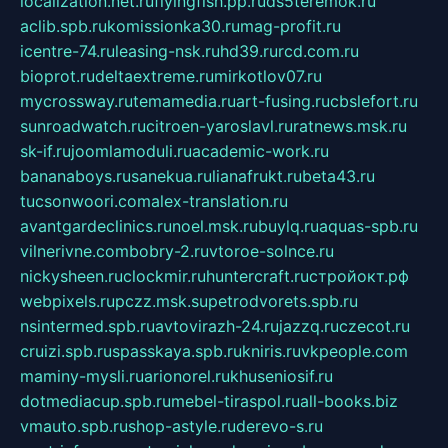
localization.net.ru
flyingfish.pp.ru
ds5teremok.ru
aclib.spb.ru
komissionka30.ru
mag-profit.ru
icentre-74.ru
leasing-nsk.ru
hd39.ru
rcd.com.ru
bioprot.ru
deltaextreme.ru
mirkotlov07.ru
mycrossway.ru
temamedia.ru
art-fusing.ru
cbslefort.ru
sunroadwatch.ru
citroen-yaroslavl.ru
ratnews.msk.ru
sk-if.ru
joomlamoduli.ru
academic-work.ru
bananaboys.ru
sanekua.ru
lianafrukt.ru
beta43.ru
tucsonwoori.com
alex-translation.ru
avantgardeclinics.ru
noel.msk.ru
buylq.ru
aquas-spb.ru
vilnerivne.com
bobry-2.ru
vtoroe-solnce.ru
nickysheen.ru
clockmir.ru
huntercraft.ru
стройокт.рф
webpixels.ru
pczz.msk.su
petrodvorets.spb.ru
nsintermed.spb.ru
avtovirazh-24.ru
jazzq.ru
czecot.ru
cruizi.spb.ru
spasskaya.spb.ru
kniris.ru
vkpeople.com
maminy-mysli.ru
arionorel.ru
khuseniosif.ru
dotmediacup.spb.ru
mebel-tiraspol.ru
all-books.biz
vmauto.spb.ru
shop-astyle.ru
derevo-s.ru