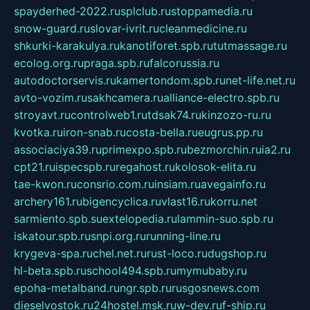
spayderhed-2022.ru
splclub.ru
stoppamedia.ru
snow-guard.ru
slovar-ivrit.ru
cleanmedicine.ru
shkurki-karakulya.ru
kanotiforet.spb.ru
tutmassage.ru
ecolog.org.ru
praga.spb.ru
falcorussia.ru
autodoctorservis.ru
kamertondom.spb.ru
net-life.net.ru
avto-vozim.ru
sakhcamera.ru
alliance-electro.spb.ru
stroyavt.ru
controlweb1.ru
tdsak74.ru
kinzozo-ru.ru
kvotka.ru
iron-snab.ru
costa-bella.ru
eugrus.pp.ru
associaciya39.ru
primexpo.spb.ru
bezmorchin.ru
ia2.ru
cpt21.ru
ispecspb.ru
regahost.ru
kolosok-elita.ru
tae-kwon.ru
consrio.com.ru
insiam.ru
avegainfo.ru
archery161.ru
bigencyclica.ru
vlast16.ru
korru.net
sarmiento.spb.su
extelopedia.ru
lammin-suo.spb.ru
iskatour.spb.ru
snpi.org.ru
running-line.ru
krygeva-spa.ru
chel.net.ru
rust-loco.ru
dugshop.ru
hl-beta.spb.ru
school494.spb.ru
mymubaby.ru
epoha-metalband.ru
ngr.spb.ru
rusgosnews.com
dieselvostok.ru
24hostel.msk.ru
w-dev.ru
f-ship.ru