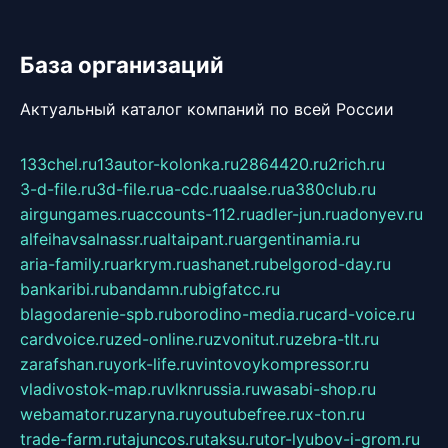
База организаций
Актуальный каталог компаний по всей России
133chel.ru
13autor-kolonka.ru
2864420.ru
2rich.ru
3-d-file.ru
3d-file.ru
a-cdc.ru
aalse.ru
a380club.ru
airgungames.ru
accounts-112.ru
adler-jun.ru
adonyev.ru
alfeihavsalnassr.ru
altaipant.ru
argentinamia.ru
aria-family.ru
arkrym.ru
ashanet.ru
belgorod-day.ru
bankaribi.ru
bandamn.ru
bigfatcc.ru
blagodarenie-spb.ru
borodino-media.ru
card-voice.ru
cardvoice.ru
zed-online.ru
zvonitut.ru
zebra-tlt.ru
zarafshan.ru
york-life.ru
vintovoykompressor.ru
vladivostok-map.ru
vlknrussia.ru
wasabi-shop.ru
webamator.ru
zaryna.ru
youtubefree.ru
x-ton.ru
trade-farm.ru
tajuncos.ru
taksu.ru
tor-lyubov-i-grom.ru