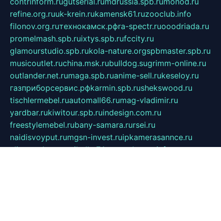
contrinform.ru
gutserial.ru
mdrussia.spb.ru
monod.ru
refine.org.ru
uk-krein.ru
kamensk61.ru
zooclub.info
filonov.org.ru
технокамск.рф
ra-spectr.ru
ooodriada.ru
promelmash.spb.ru
ixtys.spb.ru
fccity.ru
glamourstudio.spb.ru
kola-nature.org
spbmaster.spb.ru
musicoutlet.ru
china.msk.ru
bulldog.su
grimm-online.ru
outlander.net.ru
maga.spb.ru
anime-sell.ru
keseloy.ru
газприборсервис.рф
karmin.spb.ru
shekswood.ru
tischlermebel.ru
automall66.ru
mag-vladimir.ru
yardbar.ru
kiwitour.spb.ru
indesign.com.ru
freestylemebel.ru
bany-samara.ru
rsei.ru
naidisvoyput.ru
mgsn-invest.ru
ipkamerasannce.ru
alicante-house.ru
ibelka74.ru
cozyhouse.info
vlkargalev-studio.ru
700mb.ru
figura-ufa.ru
alina-live.ru
belarusiannews.ru
womenknow.ru
dos-vniimk.ru
sega.net.ru
dv.net.ru
phenomenonsofhistory.com
telesputnik.net.ru
wall.pp.ru
pylesosroidmi.ru
gtc-clan.ru
cligs.ru
bibikazap.ru
popova.org.ru