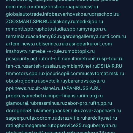
ndm.msk.ru
ratingzooshop.ru
apiaccess.ru
globalautotrade.info
bezverhovskoe.ru
drsschool.ru
ZOOSMART.SPB.RU
dalakony.ru
medikijob.ru
remontt.spb.ru
photostudia.spb.ru
myragon.ru
terramia.ru
academy62.ru
gardengallereya.ru
rti.com.ru
artem-news.ru
biserinca.ru
krasnodarkurort.com
imshowtv.ru
mebel-v-tule.ru
mobtopik.ru
pcsecurity.net.ru
tool-sib.ru
multimetrunit.ru
sp-tour.ru
fan-cs.ru
santeh-russia.ru
symbian9.net.ru
DSHAIR.RU
tmmotors.spb.ru
xjocuricopii.com
musavtomat.msk.ru
obustrojdom.ru
sovetcik.ru
ybaranovskaya.ru
ppknews.ru
cult-alshei.ru
JAPANRUSSIA.RU
proekciyamebel.ru
imper-finans.ru
rim.org.ru
glamourai.ru
brassminus.ru
zabor-pro.ru
ftn.pp.ru
dorogoe58.ru
laimengpacker.ru
kuzova-zapchasti.ru
sageerp.ru
taxodrom.ru
dsrazvitie.ru
hardcity.net.ru
ratinghomegames.ru
topservice25.ru
gubernyan.ru
gtglasslined.ru
ii4.ru
tssport.spb.ru
andorra24.com