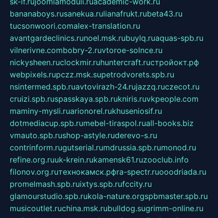
sk-if.ru
joomlamoduli.ru
academic-work.ru
bananaboys.ru
sanekua.ru
lianafrukt.ru
beta43.ru
tucsonwoori.com
alex-translation.ru
avantgardeclinics.ru
noel.msk.ru
buylq.ru
aquas-spb.ru
vilnerivne.com
bobry-2.ru
vtoroe-solnce.ru
nickysheen.ru
clockmir.ru
huntercraft.ru
стройокт.рф
webpixels.ru
pczz.msk.su
petrodvorets.spb.ru
nsintermed.spb.ru
avtovirazh-24.ru
jazzq.ru
czecot.ru
cruizi.spb.ru
spasskaya.spb.ru
kniris.ru
vkpeople.com
maminy-mysli.ru
arionorel.ru
khuseniosif.ru
dotmediacup.spb.ru
mebel-tiraspol.ru
all-books.biz
vmauto.spb.ru
shop-astyle.ru
derevo-s.ru
contrinform.ru
gutserial.ru
mdrussia.spb.ru
monod.ru
refine.org.ru
uk-krein.ru
kamensk61.ru
zooclub.info
filonov.org.ru
технокамск.рф
ra-spectr.ru
ooodriada.ru
promelmash.spb.ru
ixtys.spb.ru
fccity.ru
glamourstudio.spb.ru
kola-nature.org
spbmaster.spb.ru
musicoutlet.ru
china.msk.ru
bulldog.su
grimm-online.ru