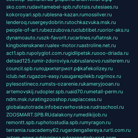
sko.com.ru
davitamebel-spb.ru
fotsis.ru
tesiaes.ru
kokoroyari.spb.ru
blesna-kazan.ru
mossilver.ru
lenderoq.ru
sergeydobrin.ru
tochkazvuka.msk.ru
people-of-art.ru
bezzubova.ru
clubtibet.ru
orior-aks.ru
dynamoauto.ru
szk-favorit.ru
carlines.ru
flatnsk.ru
kingbolenskaner.ru
alex-motor.ru
astroline.net.ru
act1.spb.ru
polyglot.com.ru
gidlipetsk.ru
ooo-driada.ru
detsad125.ru
mir-zdoroviya.ru
bruslanovo.ru
siterem.ru
council.spb.ru
лодкипатриот.рф
kafekolizey.ru
iclub.net.ru
gazon-easy.ru
sugarepilekb.ru
grinox.ru
pylesostineco.ru
msts-ozarenie.ru
kameryjooan.ru
artemovskij.ru
dopler.spb.ru
aid70.ru
metall-perm.ru
ndm.msk.ru
ratingzooshop.ru
apiaccess.ru
globalautotrade.info
bezverhovskoe.ru
drsschool.ru
ZOOSMART.SPB.RU
dalakony.ru
medikijob.ru
remontt.spb.ru
photostudia.spb.ru
myragon.ru
terramia.ru
academy62.ru
gardengallereya.ru
rti.com.ru
artem-news.ru
biserinca.ru
krasnodarkurort.com