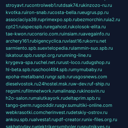
stroyavt.ru
controlweb1.ru
tdsak74.ru
kinzozo-ru.ru
kvotka.ru
iron-snab.ru
costa-bella.ru
eugrus.pp.ru
associaciya39.ru
primexpo.spb.ru
bezmorchin.ru
ia2.ru
cpt21.ru
ispecspb.ru
regahost.ru
kolosok-elita.ru
tae-kwon.ru
consrio.com.ru
insiam.ru
avegainfo.ru
archery161.ru
bigencyclica.ru
vlast16.ru
korru.net
sarmiento.spb.su
extelopedia.ru
lammin-suo.spb.ru
iskatour.spb.ru
snpi.org.ru
running-line.ru
krygeva-spa.ru
chel.net.ru
rust-loco.ru
dugshop.ru
hl-beta.spb.ru
school494.spb.ru
mymubaby.ru
epoha-metalband.ru
ngr.spb.ru
rusgosnews.com
dieselvostok.ru
24hostel.msk.ru
w-dev.ru
f-ship.ru
regsmi.ru
filmnetwork.ru
malinasp.ru
kinosvin.ru
h2o-salon.ru
malutkayork.ru
deltaprim.spb.ru
tango-perm.ru
gooddir.ru
sgv.su
multiki-online.com
webkrasotki.com
cherinvest.ru
detskiy-ostrov.ru
ankou.spb.ru
alvesta1.ru
pdf-creator.ru
nix-files.org.ru
sakhatoday.ru
elektrikersymboler.ru
sputnikyes.ru