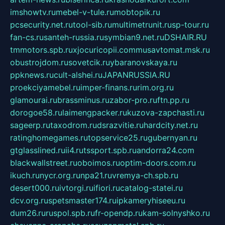
imshowtv.ru
mebel-v-tule.ru
mobtopik.ru
pcsecurity.net.ru
tool-sib.ru
multimetrunit.ru
sp-tour.ru
fan-cs.ru
santeh-russia.ru
symbian9.net.ru
DSHAIR.RU
tmmotors.spb.ru
xjocuricopii.com
musavtomat.msk.ru
obustrojdom.ru
sovetcik.ru
ybaranovskaya.ru
ppknews.ru
cult-alshei.ru
JAPANRUSSIA.RU
proekciyamebel.ru
imper-finans.ru
rim.org.ru
glamourai.ru
brassminus.ru
zabor-pro.ru
ftn.pp.ru
dorogoe58.ru
laimengpacker.ru
kuzova-zapchasti.ru
sageerp.ru
taxodrom.ru
dsrazvitie.ru
hardcity.net.ru
ratinghomegames.ru
topservice25.ru
gubernyan.ru
gtglasslined.ru
ii4.ru
tssport.spb.ru
andorra24.com
blackwallstreet.ru
oboimos.ru
optim-doors.com.ru
ikuch.ru
nycr.org.ru
npa21.ru
vremya-ch.spb.ru
desert000.ru
ivtorgi.ru
ifiori.ru
catalog-statei.ru
dcv.org.ru
spetsmaster174.ru
ipkameryhiseeu.ru
dum26.ru
ruspol.spb.ru
fr-opendp.ru
kam-solnyshko.ru