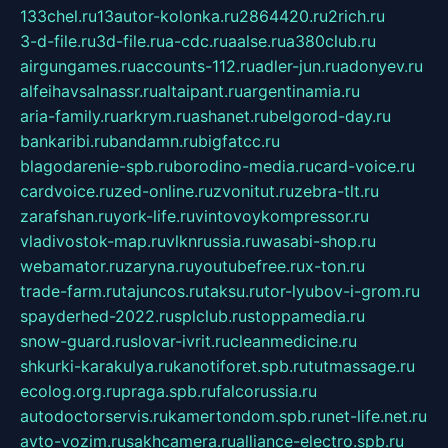
133chel.ru
13autor-kolonka.ru
2864420.ru
2rich.ru
3-d-file.ru
3d-file.ru
a-cdc.ru
aalse.ru
a380club.ru
airgungames.ru
accounts-112.ru
adler-jun.ru
adonyev.ru
alfeihavsalnassr.ru
altaipant.ru
argentinamia.ru
aria-family.ru
arkrym.ru
ashanet.ru
belgorod-day.ru
bankaribi.ru
bandamn.ru
bigfatcc.ru
blagodarenie-spb.ru
borodino-media.ru
card-voice.ru
cardvoice.ru
zed-online.ru
zvonitut.ru
zebra-tlt.ru
zarafshan.ru
york-life.ru
vintovoykompressor.ru
vladivostok-map.ru
vlknrussia.ru
wasabi-shop.ru
webamator.ru
zaryna.ru
youtubefree.ru
x-ton.ru
trade-farm.ru
tajuncos.ru
taksu.ru
tor-lyubov-i-grom.ru
spayderhed-2022.ru
splclub.ru
stoppamedia.ru
snow-guard.ru
slovar-ivrit.ru
cleanmedicine.ru
shkurki-karakulya.ru
kanotiforet.spb.ru
tutmassage.ru
ecolog.org.ru
praga.spb.ru
falcorussia.ru
autodoctorservis.ru
kamertondom.spb.ru
net-life.net.ru
avto-vozim.ru
sakhcamera.ru
alliance-electro.spb.ru