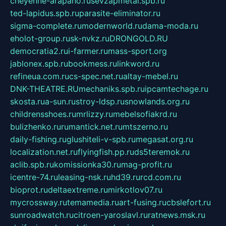
cheyenne-arapaho.ru
sevzapmetal.spb.ru
ted-lapidus.spb.ru
parasite-eliminator.ru
sigma-complete.ru
modernworld.ru
dama-moda.ru
eholot-group.ru
sk-nvkz.ru
DRONGOLD.RU
democratia2.ru
i-farmer.ru
mass-sport.org
jablonex.spb.ru
bookmess.ru
linkword.ru
refineua.com.ru
cs-spec.net.ru
altay-mebel.ru
DNK-THEATRE.RU
mechaniks.spb.ru
ipcamtechage.ru
skosta.ru
a-sun.ru
stroy-ldsp.ru
snowlands.org.ru
childrensshoes.ru
mrlizzy.ru
mebelsofiakrd.ru
bulizhenko.ru
rumantick.net.ru
mtszerno.ru
daily-fishing.ru
glushiteli-v-spb.ru
megasat.org.ru
localization.net.ru
flyingfish.pp.ru
ds5teremok.ru
aclib.spb.ru
komissionka30.ru
mag-profit.ru
icentre-74.ru
leasing-nsk.ru
hd39.ru
rcd.com.ru
bioprot.ru
deltaextreme.ru
mirkotlov07.ru
mycrossway.ru
temamedia.ru
art-fusing.ru
cbslefort.ru
sunroadwatch.ru
citroen-yaroslavl.ru
ratnews.msk.ru