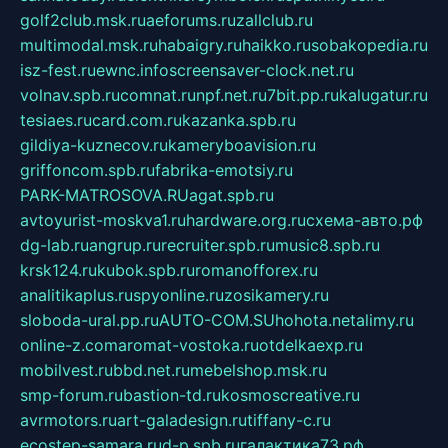
golf2club.msk.ru
aeforums.ru
zallclub.ru
multimodal.msk.ru
habaigry.ru
haikko.ru
sobakopedia.ru
isz-fest.ru
ewnc.info
screensaver-clock.net.ru
volnav.spb.ru
comnat.ru
npf.net.ru
7bit.pp.ru
kalugatur.ru
tesiaes.ru
card.com.ru
kazanka.spb.ru
gildiya-kuznecov.ru
kameryboavision.ru
griffoncom.spb.ru
fabrika-emotsiy.ru
PARK-MATROSOVA.RU
agat.spb.ru
avtoyurist-moskva1.ru
hardware.org.ru
схема-авто.рф
dg-lab.ru
angrup.ru
recruiter.spb.ru
music8.spb.ru
krsk124.ru
kubok.spb.ru
romanofforex.ru
analitikaplus.ru
spyonline.ru
zosikamery.ru
sloboda-ural.pp.ru
AUTO-COM.SU
hohota.net
alimy.ru
online-z.com
aromat-vostoka.ru
otdelkaexp.ru
mobilvest.ru
bbd.net.ru
mebelshop.msk.ru
smp-forum.ru
bastion-td.ru
kosmoscreative.ru
avrmotors.ru
art-galadesign.ru
tiffany-c.ru
ecostep-samara.ru
d-p.spb.ru
галактика73.рф