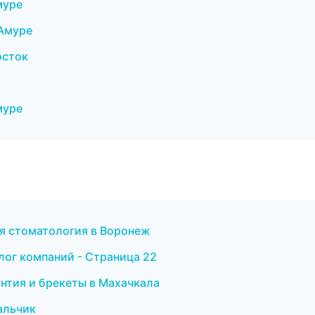
муре
-Амуре
осток
муре
ая стоматология в Воронеж
лог компаний - Страница 22
онтия и брекеты в Махачкала
Нальчик