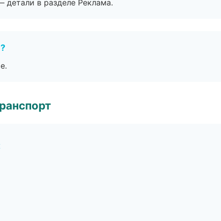
— детали в разделе Реклама.
е?
е.
транспорт
к