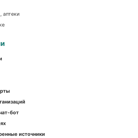
, аптеки
ке
ми
и
арты
ганизаций
чат-бот
иях
еренные источники