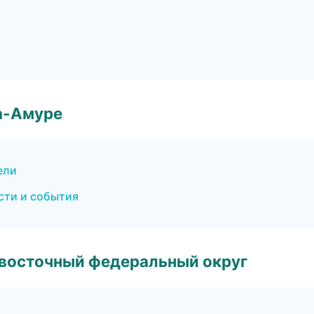
а-Амуре
ели
сти и события
евосточный федеральный округ