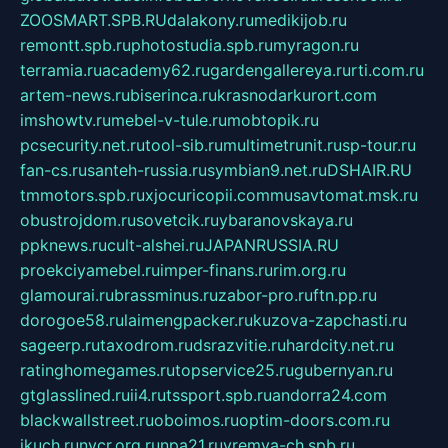
ZOOSMART.SPB.RU
dalakony.ru
medikijob.ru
remontt.spb.ru
photostudia.spb.ru
myragon.ru
terramia.ru
academy62.ru
gardengallereya.ru
rti.com.ru
artem-news.ru
biserinca.ru
krasnodarkurort.com
imshowtv.ru
mebel-v-tule.ru
mobtopik.ru
pcsecurity.net.ru
tool-sib.ru
multimetrunit.ru
sp-tour.ru
fan-cs.ru
santeh-russia.ru
symbian9.net.ru
DSHAIR.RU
tmmotors.spb.ru
xjocuricopii.com
musavtomat.msk.ru
obustrojdom.ru
sovetcik.ru
ybaranovskaya.ru
ppknews.ru
cult-alshei.ru
JAPANRUSSIA.RU
proekciyamebel.ru
imper-finans.ru
rim.org.ru
glamourai.ru
brassminus.ru
zabor-pro.ru
ftn.pp.ru
dorogoe58.ru
laimengpacker.ru
kuzova-zapchasti.ru
sageerp.ru
taxodrom.ru
dsrazvitie.ru
hardcity.net.ru
ratinghomegames.ru
topservice25.ru
gubernyan.ru
gtglasslined.ru
ii4.ru
tssport.spb.ru
andorra24.com
blackwallstreet.ru
oboimos.ru
optim-doors.com.ru
ikuch.ru
nycr.org.ru
npa21.ru
vremya-ch.spb.ru