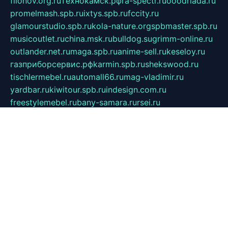
filonov.org.ru
технокамск.рф
ra-spectr.ru
ooodriada.ru
promelmash.spb.ru
ixtys.spb.ru
fccity.ru
glamourstudio.spb.ru
kola-nature.org
spbmaster.spb.ru
musicoutlet.ru
china.msk.ru
bulldog.su
grimm-online.ru
outlander.net.ru
maga.spb.ru
anime-sell.ru
keseloy.ru
газприборсервис.рф
karmin.spb.ru
shekswood.ru
tischlermebel.ru
automall66.ru
mag-vladimir.ru
yardbar.ru
kiwitour.spb.ru
indesign.com.ru
freestylemebel.ru
bany-samara.ru
rsei.ru
naidisvoyput.ru
mgsn-invest.ru
ipkamerasannce.ru
alicante-house.ru
ibelka74.ru
cozyhouse.info
vlkargalev-studio.ru
700mb.ru
figura-ufa.ru
alina-live.ru
belarusiannews.ru
womenknow.ru
dos-vniimk.ru
sega.net.ru
dv.net.ru
phenomenonsofhistory.com
telesputnik.net.ru
wall.pp.ru
pylesosroidmi.ru
gtc-clan.ru
cligs.ru
bibikazap.ru
popova.org.ru
netwhistler.spb.ru
bellvil.ru
bonzon.ru
iss-vladik.ru
defiparis.net.ru
las-gryzas.ru
amku.ru