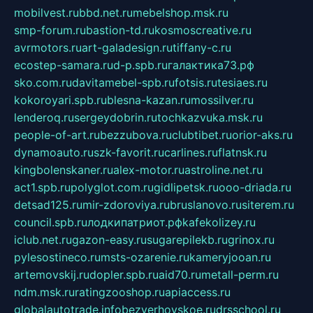
mobilvest.ru
bbd.net.ru
mebelshop.msk.ru
smp-forum.ru
bastion-td.ru
kosmoscreative.ru
avrmotors.ru
art-galadesign.ru
tiffany-c.ru
ecostep-samara.ru
d-p.spb.ru
галактика73.рф
sko.com.ru
davitamebel-spb.ru
fotsis.ru
tesiaes.ru
kokoroyari.spb.ru
blesna-kazan.ru
mossilver.ru
lenderoq.ru
sergeydobrin.ru
tochkazvuka.msk.ru
people-of-art.ru
bezzubova.ru
clubtibet.ru
orior-aks.ru
dynamoauto.ru
szk-favorit.ru
carlines.ru
flatnsk.ru
kingbolenskaner.ru
alex-motor.ru
astroline.net.ru
act1.spb.ru
polyglot.com.ru
gidlipetsk.ru
ooo-driada.ru
detsad125.ru
mir-zdoroviya.ru
bruslanovo.ru
siterem.ru
council.spb.ru
лодкипатриот.рф
kafekolizey.ru
iclub.net.ru
gazon-easy.ru
sugarepilekb.ru
grinox.ru
pylesostineco.ru
msts-ozarenie.ru
kameryjooan.ru
artemovskij.ru
dopler.spb.ru
aid70.ru
metall-perm.ru
ndm.msk.ru
ratingzooshop.ru
apiaccess.ru
globalautotrade.info
bezverhovskoe.ru
drsschool.ru