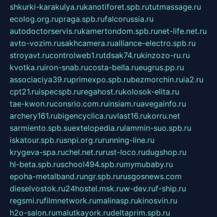
shkurki-karakulya.ru
kanotiforet.spb.ru
tutmassage.ru
ecolog.org.ru
praga.spb.ru
falcorussia.ru
autodoctorservis.ru
kamertondom.spb.ru
net-life.net.ru
avto-vozim.ru
sakhcamera.ru
alliance-electro.spb.ru
stroyavt.ru
controlweb1.ru
tdsak74.ru
kinzozo-ru.ru
kvotka.ru
iron-snab.ru
costa-bella.ru
eugrus.pp.ru
associaciya39.ru
primexpo.spb.ru
bezmorchin.ru
ia2.ru
cpt21.ru
ispecspb.ru
regahost.ru
kolosok-elita.ru
tae-kwon.ru
consrio.com.ru
insiam.ru
avegainfo.ru
archery161.ru
bigencyclica.ru
vlast16.ru
korru.net
sarmiento.spb.su
extelopedia.ru
lammin-suo.spb.ru
iskatour.spb.ru
snpi.org.ru
running-line.ru
krygeva-spa.ru
chel.net.ru
rust-loco.ru
dugshop.ru
hl-beta.spb.ru
school494.spb.ru
mymubaby.ru
epoha-metalband.ru
ngr.spb.ru
rusgosnews.com
dieselvostok.ru
24hostel.msk.ru
w-dev.ru
f-ship.ru
regsmi.ru
filmnetwork.ru
malinasp.ru
kinosvin.ru
h2o-salon.ru
malutkayork.ru
deltaprim.spb.ru