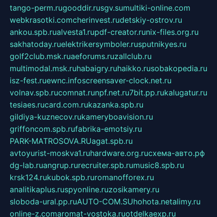
tango-perm.ru
gooddir.ru
sgv.su
multiki-online.com
webkrasotki.com
cherinvest.ru
detskiy-ostrov.ru
ankou.spb.ru
alvesta1.ru
pdf-creator.ru
nix-files.org.ru
sakhatoday.ru
elektrikersymboler.ru
sputnikyes.ru
golf2club.msk.ru
aeforums.ru
zallclub.ru
multimodal.msk.ru
habaigry.ru
haikko.ru
sobakopedia.ru
isz-fest.ru
ewnc.info
screensaver-clock.net.ru
volnav.spb.ru
comnat.ru
npf.net.ru
7bit.pp.ru
kalugatur.ru
tesiaes.ru
card.com.ru
kazanka.spb.ru
gildiya-kuznecov.ru
kameryboavision.ru
griffoncom.spb.ru
fabrika-emotsiy.ru
PARK-MATROSOVA.RU
agat.spb.ru
avtoyurist-moskva1.ru
hardware.org.ru
схема-авто.рф
dg-lab.ru
angrup.ru
recruiter.spb.ru
music8.spb.ru
krsk124.ru
kubok.spb.ru
romanofforex.ru
analitikaplus.ru
spyonline.ru
zosikamery.ru
sloboda-ural.pp.ru
AUTO-COM.SU
hohota.net
alimy.ru
online-z.com
aromat-vostoka.ru
otdelkaexp.ru