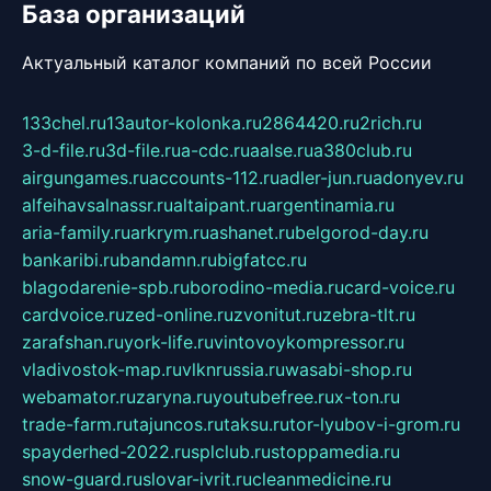
База организаций
Актуальный каталог компаний по всей России
133chel.ru
13autor-kolonka.ru
2864420.ru
2rich.ru
3-d-file.ru
3d-file.ru
a-cdc.ru
aalse.ru
a380club.ru
airgungames.ru
accounts-112.ru
adler-jun.ru
adonyev.ru
alfeihavsalnassr.ru
altaipant.ru
argentinamia.ru
aria-family.ru
arkrym.ru
ashanet.ru
belgorod-day.ru
bankaribi.ru
bandamn.ru
bigfatcc.ru
blagodarenie-spb.ru
borodino-media.ru
card-voice.ru
cardvoice.ru
zed-online.ru
zvonitut.ru
zebra-tlt.ru
zarafshan.ru
york-life.ru
vintovoykompressor.ru
vladivostok-map.ru
vlknrussia.ru
wasabi-shop.ru
webamator.ru
zaryna.ru
youtubefree.ru
x-ton.ru
trade-farm.ru
tajuncos.ru
taksu.ru
tor-lyubov-i-grom.ru
spayderhed-2022.ru
splclub.ru
stoppamedia.ru
snow-guard.ru
slovar-ivrit.ru
cleanmedicine.ru