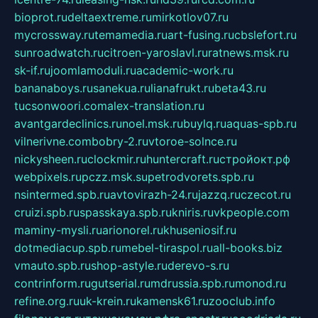
bioprot.ru
deltaextreme.ru
mirkotlov07.ru
mycrossway.ru
temamedia.ru
art-fusing.ru
cbslefort.ru
sunroadwatch.ru
citroen-yaroslavl.ru
ratnews.msk.ru
sk-if.ru
joomlamoduli.ru
academic-work.ru
bananaboys.ru
sanekua.ru
lianafrukt.ru
beta43.ru
tucsonwoori.com
alex-translation.ru
avantgardeclinics.ru
noel.msk.ru
buylq.ru
aquas-spb.ru
vilnerivne.com
bobry-2.ru
vtoroe-solnce.ru
nickysheen.ru
clockmir.ru
huntercraft.ru
стройокт.рф
webpixels.ru
pczz.msk.su
petrodvorets.spb.ru
nsintermed.spb.ru
avtovirazh-24.ru
jazzq.ru
czecot.ru
cruizi.spb.ru
spasskaya.spb.ru
kniris.ru
vkpeople.com
maminy-mysli.ru
arionorel.ru
khuseniosif.ru
dotmediacup.spb.ru
mebel-tiraspol.ru
all-books.biz
vmauto.spb.ru
shop-astyle.ru
derevo-s.ru
contrinform.ru
gutserial.ru
mdrussia.spb.ru
monod.ru
refine.org.ru
uk-krein.ru
kamensk61.ru
zooclub.info