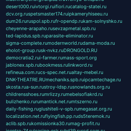
desert000.ru
ivtorgi.ru
ifiori.ru
catalog-statei.ru
dcv.org.ru
spetsmaster174.ru
ipkameryhiseeu.ru
dum26.ru
ruspol.spb.ru
fr-opendp.ru
kam-solnyshko.ru
cheyenne-arapaho.ru
sevzapmetal.spb.ru
ted-lapidus.spb.ru
parasite-eliminator.ru
sigma-complete.ru
modernworld.ru
dama-moda.ru
eholot-group.ru
sk-nvkz.ru
DRONGOLD.RU
democratia2.ru
i-farmer.ru
mass-sport.org
jablonex.spb.ru
bookmess.ru
linkword.ru
refineua.com.ru
cs-spec.net.ru
altay-mebel.ru
DNK-THEATRE.RU
mechaniks.spb.ru
ipcamtechage.ru
skosta.ru
a-sun.ru
stroy-ldsp.ru
snowlands.org.ru
childrensshoes.ru
mrlizzy.ru
mebelsofiakrd.ru
bulizhenko.ru
rumantick.net.ru
mtszerno.ru
daily-fishing.ru
glushiteli-v-spb.ru
megasat.org.ru
localization.net.ru
flyingfish.pp.ru
ds5teremok.ru
aclib.spb.ru
komissionka30.ru
mag-profit.ru
icentre-74.ru
leasing-nsk.ru
hd39.ru
rcd.com.ru